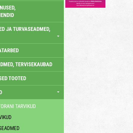
NUSED,
ENDID
ED JA TURVASEADMED,
ATARBED
DMED, TERVISEKAUBAD
SED TOOTED
D
TORANI TARVIKUD
VIKUD
 SEADMED