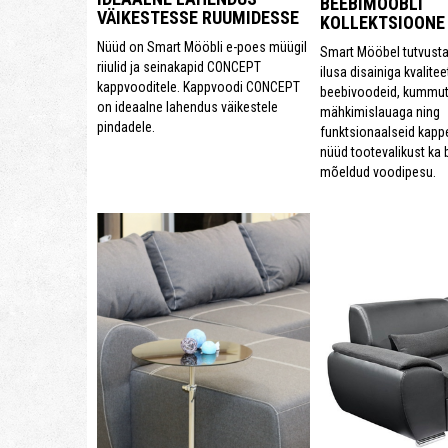
BEEBIMÖÖBLI
VÄIKESTESSE RUUMIDESSE
KOLLEKTSIOONE
Nüüd on Smart Mööbli e-poes müügil
Smart Mööbel tutvust
riiulid ja seinakapid CONCEPT
ilusa disainiga kvalitee
kappvooditele. Kappvoodi CONCEPT
beebivoodeid, kummut
on ideaalne lahendus väikestele
mähkimislauaga ning
pindadele.
funktsionaalseid kappe
nüüd tootevalikust ka 
mõeldud voodipesu.