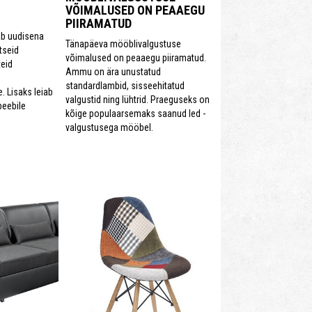
VÕIMALUSED ON PEAAEGU
PIIRAMATUD
ab uudisena
Tänapäeva mööblivalgustuse
tseid
võimalused on peaaegu piiramatud.
eid
Ammu on ära unustatud
standardlambid, sisseehitatud
. Lisaks leiab
valgustid ning lühtrid. Praeguseks on
beebile
kõige populaarsemaks saanud led -
valgustusega mööbel.