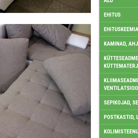
AED
EHITUS
EHITUSKEEMI
KAMINAD, AHJ
KÜTTESEADMED
KÜTTEMATERJ
KLIIMASEADME
VENTILATSIO
SEPIKOJAD, S
POSTKASTID, 
KOLIMISTEEN