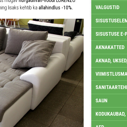
 uus mugav
nurgadiivan-voodi LORENZO
.
VALGUSTID
ing lisaks kehtib ka
allahindlus -10%.
SISUSTUSELE
SISUSTUSE E-
AKNAKATTED
AKNAD, UKSED
VIIMISTLUSMA
SANITAARTEHN
SAUN
KODUKAUBAD,