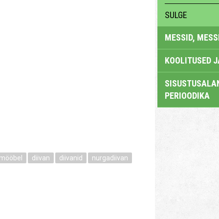
SULGE
MESSID, MESS
KOOLITUSED 
SISUSTUSALAN
PERIOODIKA
mööbel
diivan
diivanid
nurgadiivan