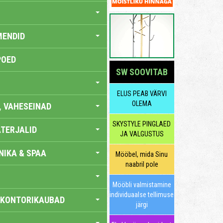
MENDID
POED
SW SOOVITAB
ELUS PEAB VÄRVI
OLEMA
, VAHESEINAD
SKYSTYLE PINGLAED
TERJALID
JA VALGUSTUS
IKA & SPAA
Mööbel, mida Sinu
naabril pole
Mööbli valmistamine
individuaalse tellimuse
 KONTORIKAUBAD
järgi