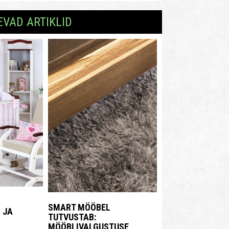
EVAD ARTIKLID
SMART MÖÖBEL
 JA
TUTVUSTAB:
MÖÖBLIVALGUSTUSE