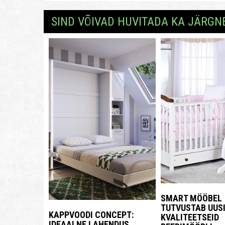
SIND VÕIVAD HUVITADA KA JÄRGN
SMART MÖÖBEL
TUTVUSTAB UUSI
KAPPVOODI CONCEPT:
KVALITEETSEID
IDEAALNE LAHENDUS