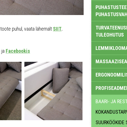
PUHASTUSTEE
PUHASTUSVAH
TURVATEENUS
toote puhul, vaata lähemalt
SIIT
.
TULEOHUTUS
LEMMIKLOOM
e
ja
Facebookis
MASSAAZISEA
ERGONOOMILI
PROFISEADME
BAARI- JA RES
KOKANDUSTAR
SUURKÖÖKIDE