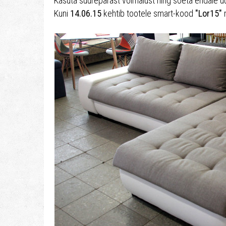
Kasuta suurepärast võimalust ning soeta endale
Kuni
14.06.15
kehtib tootele smart-kood
"Lor15"
n