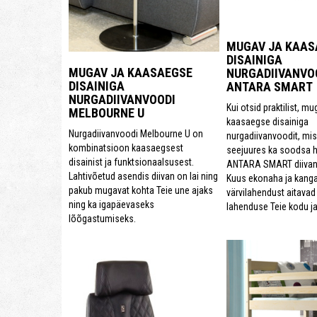
MUGAV JA KAAS
DISAINIGA
MUGAV JA KAASAEGSE
NURGADIIVANVO
DISAINIGA
ANTARA SMART
NURGADIIVANVOODI
Kui otsid praktilist, mu
MELBOURNE U
kaasaegse disainiga
Nurgadiivanvoodi Melbourne U on
nurgadiivanvoodit, mis
kombinatsioon kaasaegsest
seejuures ka soodsa h
disainist ja funktsionaalsusest.
ANTARA SMART diivan 
Lahtivõetud asendis diivan on lai ning
Kuus ekonaha ja kang
pakub mugavat kohta Teie une ajaks
värvilahendust aitavad
ning ka igapäevaseks
lahenduse Teie kodu j
lõõgastumiseks.