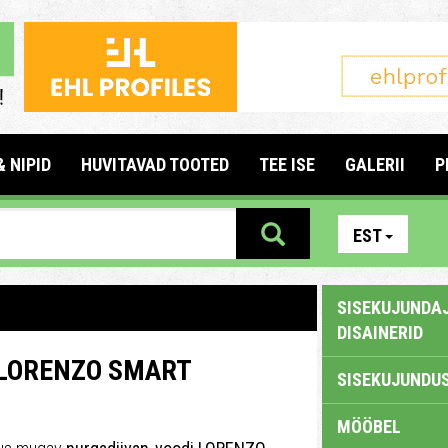
& NIPID
HUVITAVAD TOOTED
TEE ISE
GALERII
P
EST
SISEKUJUNDAJ
DISAINERID
 LORENZO SMART
SISEKUJUNDUS
MÖÖBEL