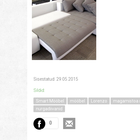
Sisestatud: 29.05.2015
Sildid:
Smart Mööbel
mööbel
Lorenzo
magamistoa 
nurgadiivanid
0