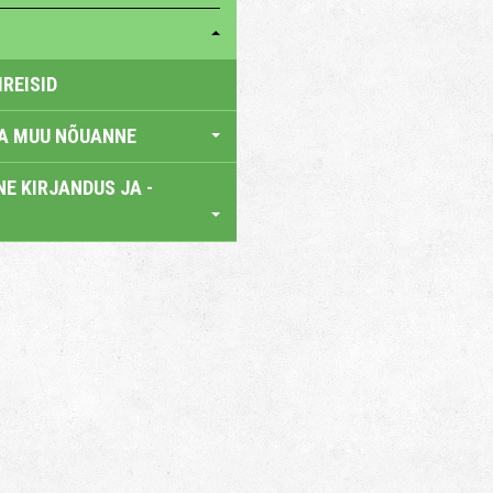
IREISID
JA MUU NÕUANNE
E KIRJANDUS JA -