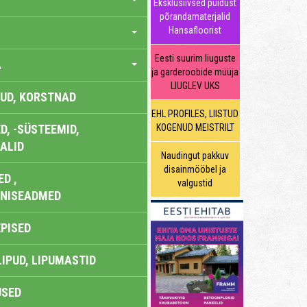
Eksklusiivsed puidust
põrandamaterjalid
Hansafloorist
Eesti suurim liuguste
A
ja garderoobide müüja
LIUGLEV UKS
UD, KORSTNAD
EHL PROFILES, LIISTUD
, -SÜSTEEMID,
KOGENUD MEISTRILT
ALID
Naudingut pakkuv
disainmööbel ja
D ,
valgustid
ONISEADMED
EPISED
LIPUD, LIPUMASTID
USED