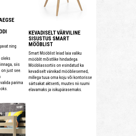
AEGSE
ODI
KEVADISELT VÄRVILINE
SISUSTUS SMART
MÖÖBLIST
gavat ning
Smart Mööblist leiad laia valiku
 oleks
mööblit mõistlike hindadega.
innaga, siis
Mööbliassortiis on esindatud ka
on just see.
kevadiselt värvikad mööbliesemed,
a
millega tuua oma koju või kontorisse
 valida parima
särtsakat aktsenti, muutes nii ruumi
aoks.
elavamaks ja isikupärasemaks.