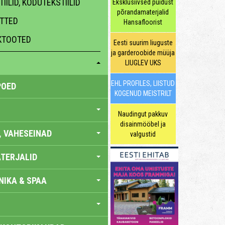
IILID, KODUTEKSTIILID
Eksklusiivsed puidust
põrandamaterjalid
ATTED
Hansafloorist
HKTOOTED
Eesti suurim liuguste
ja garderoobide müüja
LIUGLEV UKS
EHL PROFILES, LIISTUD
POED
KOGENUD MEISTRILT
Naudingut pakkuv
disainmööbel ja
, VAHESEINAD
valgustid
TERJALID
IKA & SPAA