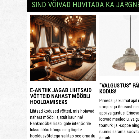
SIND VÕIVAD HUVITADA KA JÄRGN
“VALGUSTUS” PÄ
E-ANTIIK JAGAB LIHTSAID
KODUS!
VÕTTEID NAHAST MÖÖBLI
Pimedal ja külmal ajal
HOOLDAMISEKS
soojust ja õdusust ning
Lihtsad kodused võtted, mis hoiavad
appi valgustus. Erineva
nahast mööbli ajatult kaunina!
loovad meeleolu, valgu
Nahkmööbel lisab igale interjöörile
toanurki ja -soppe nin
luksuslikku hõngu ning õigete
ruumis särama soovitud 
hooldusvõtetega säilitab see oma ilu
detaili.