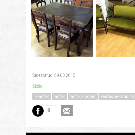
Sisestatud: 09.09.2015
Sildid:
E-antiik
antiik
antiikmööbel
restaureeritud m
8