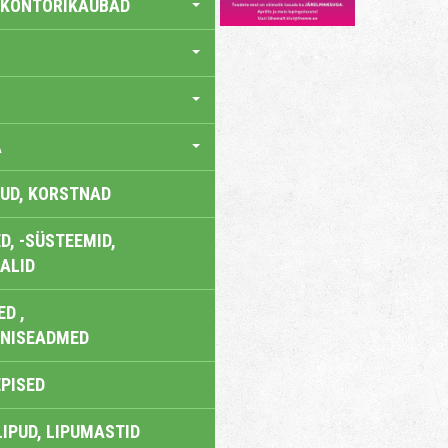
 KONTORIKAUBAD
A
UD, KORSTNAD
, -SÜSTEEMID,
ALID
D ,
ONISEADMED
EPISED
LIPUD, LIPUMASTID