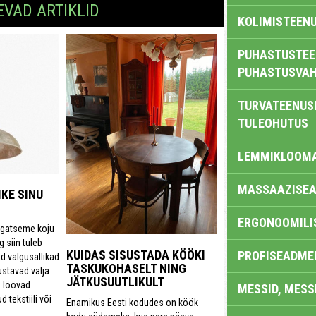
EVAD ARTIKLID
KOLIMISTEEN
PUHASTUSTEE
PUHASTUSVAH
TURVATEENUS
TULEOHUTUS
LEMMIKLOOM
MASSAAZISEA
IKE SINU
ERGONOOMILI
 igatseme koju
 siin tuleb
KUIDAS SISUSTADA KÖÖKI
PROFISEADME
d valgusallikad
TASKUKOHASELT NING
stavad välja
JÄTKUSUUTLIKULT
g löövad
MESSID, MESS
tekstiili või
Enamikus Eesti kodudes on köök