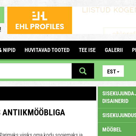
& NIPID
HUVITAVAD TOOTED
TEE ISE
GALERII
P
EST
SISEKUJUNDAJ
DISAINERID
 ANTIIKMÖÖBLIGA
SISEKUJUNDUS
MÖÖBEL
Parimaks viisiks oma kodu soojemaks ja