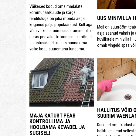
Väikesed kodud oma madalate
kommunaalkulude ja kõrge
UUS MINIVILLA 
rendituluga on juba mõnda aega
kogunud palju populaarsust. Küll aga
Meil on suurrõõm teat
võib väikese ruumi sisustamine olla
äsja saanud valmis ja 
paras peavalu. Toome sinuni mõned
huvilistele minivilla Hi
sisustusideed, kuidas panna oma
omab vingeid spaa või
väike kodu suuremana tunduma.
HALLITUS VÕIB 
MAJA KATUST PEAB
SUURIM VAENLA
KONTROLLIMA JA
Kui oled oma kodust 
HOOLDAMA KEVADEL JA
hallituse, pead sellest
SUGISEL!