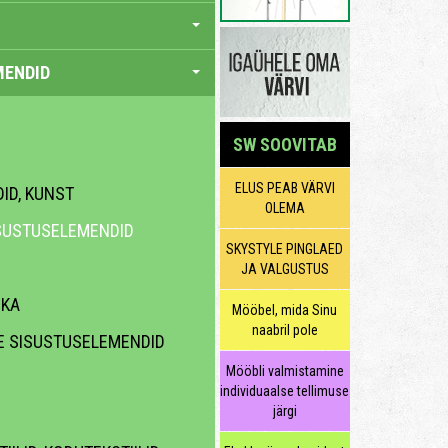
MENDID
SW SOOVITAB
ELUS PEAB VÄRVI
DID, KUNST
OLEMA
SUSTUSELEMENDID
SKYSTYLE PINGLAED
JA VALGUSTUS
IKA
Mööbel, mida Sinu
naabril pole
E SISUSTUSELEMENDID
Mööbli valmistamine
individuaalse tellimuse
järgi