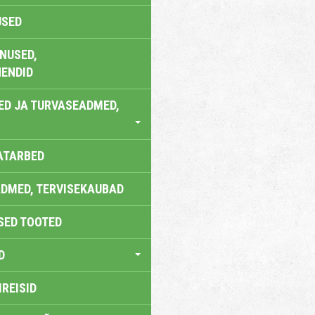
USED
NUSED,
ENDID
ED JA TURVASEADMED,
ATARBED
DMED, TERVISEKAUBAD
SED TOOTED
D
IREISID