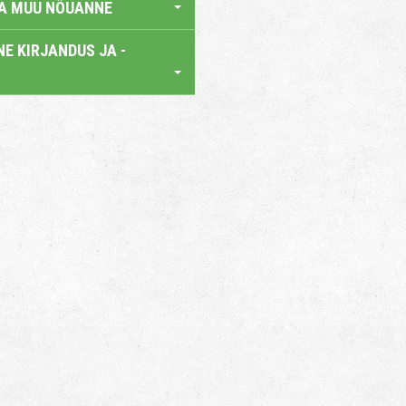
JA MUU NÕUANNE
E KIRJANDUS JA -