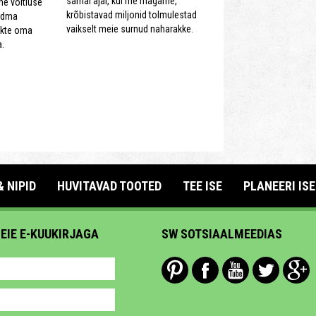
samal ajal, kui me magame,
nne võitluse
krõbistavad miljonid tolmulestad
eadma
vaikselt meie surnud naharakke.
ekte oma
.
& NIPID
HUVITAVAD TOOTED
TEE ISE
PLANEERI ISE
MEIE E-KUUKIRJAGA
SW SOTSIAALMEEDIAS