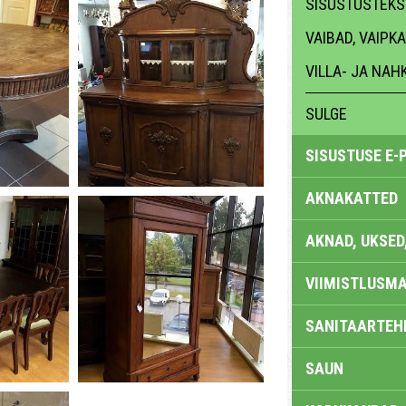
SISUSTUSTEKST
VAIBAD, VAIPK
VILLA- JA NA
SULGE
SISUSTUSE E-
AKNAKATTED
AKNAD, UKSED
VIIMISTLUSMA
SANITAARTEHN
SAUN