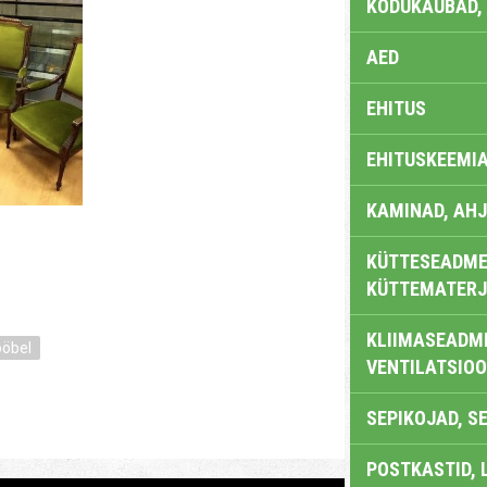
KODUKAUBAD,
AED
EHITUS
EHITUSKEEMI
KAMINAD, AHJ
KÜTTESEADMED
KÜTTEMATERJ
KLIIMASEADME
ööbel
VENTILATSIO
SEPIKOJAD, S
POSTKASTID, 