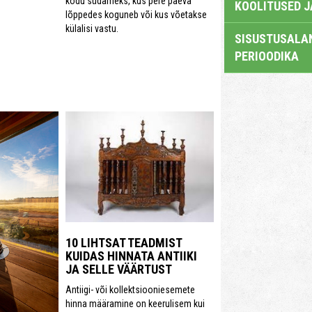
kodu südameks, kus pere päeva
KOOLITUSED 
lõppedes koguneb või kus võetakse
külalisi vastu.
SISUSTUSALAN
PERIOODIKA
10 LIHTSAT TEADMIST
KUIDAS HINNATA ANTIIKI
JA SELLE VÄÄRTUST
Antiigi- või kollektsiooniesemete
hinna määramine on keerulisem kui