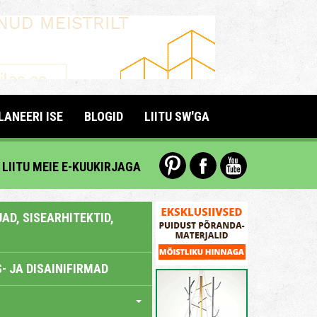
LANEERI ISE
BLOGID
LIITU SW'GA
LIITU MEIE E-KUUKIRJAGA
AD, SISEARHITEKTID,
- JA DISAINIFIRMAD