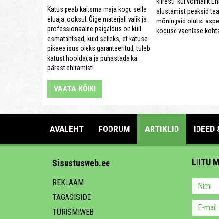
kiiresti, kui võimalik E
Katus peab kaitsma maja kogu selle
alustamist peaksid t
eluaja jooksul. Õige materjali valik ja
mõningaid olulisi asp
professionaalne paigaldus on küll
koduse vaenlase kohta
esmatähtsad, kuid selleks, et katuse
pikaealisus oleks garanteeritud, tuleb
katust hooldada ja puhastada ka
pärast ehitamist!
VAATA KÕIKI
AVALEHT
FOORUM
ARTIKLID
IDEED 
LIITU 
Sisustusweb.ee
REKLAAM
TAGASISIDE
TURISMIWEB