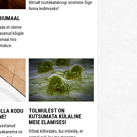
lihtsalt tootekataloogi sirvimine õige
hinna leidmiseks!
HIIUMAAL
ada et oleme
avanud kõigile
iumaal mis
malusi.
TOLMULEST ON
OLLA KODU
KUTSUMATA KÜLALINE
NE!
MEIE ELAMISES!
avastanud
Võtab kõhedaks, kui mõelda, et
 vabanema nii