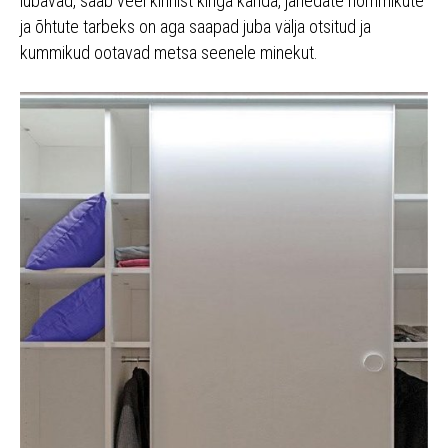
lubavad, saab veel kinnist kinga kanda, jahedate hommikute
ja õhtute tarbeks on aga saapad juba välja otsitud ja
kummikud ootavad metsa seenele minekut.