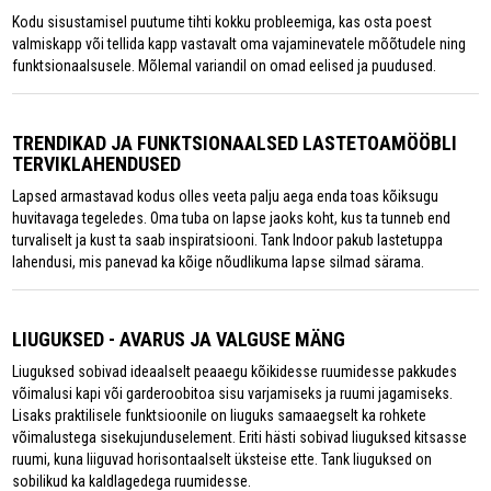
Kodu sisustamisel puutume tihti kokku probleemiga, kas osta poest
valmiskapp või tellida kapp vastavalt oma vajaminevatele mõõtudele ning
funktsionaalsusele. Mõlemal variandil on omad eelised ja puudused.
TRENDIKAD JA FUNKTSIONAALSED LASTETOAMÖÖBLI
TERVIKLAHENDUSED
Lapsed armastavad kodus olles veeta palju aega enda toas kõiksugu
huvitavaga tegeledes. Oma tuba on lapse jaoks koht, kus ta tunneb end
turvaliselt ja kust ta saab inspiratsiooni. Tank Indoor pakub lastetuppa
lahendusi, mis panevad ka kõige nõudlikuma lapse silmad särama.
LIUGUKSED - AVARUS JA VALGUSE MÄNG
Liuguksed sobivad ideaalselt peaaegu kõikidesse ruumidesse pakkudes
võimalusi kapi või garderoobitoa sisu varjamiseks ja ruumi jagamiseks.
Lisaks praktilisele funktsioonile on liuguks samaaegselt ka rohkete
võimalustega sisekujunduselement. Eriti hästi sobivad liuguksed kitsasse
ruumi, kuna liiguvad horisontaalselt üksteise ette. Tank liuguksed on
sobilikud ka kaldlagedega ruumidesse.