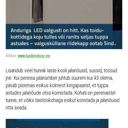
Allikas:
www.tankindoor.ee
Lisandub veel hunnik laste kooli jalanõusid, sussid, tossud
jne. Kui pereisa jalanumber juhtub suurem kui 43 olema,
piisab pisemas esikus kolmest kingapaarist, et tuppa
astudes jalanõude otsa komistada. Kohati on perenaistel
tunne, et võiks täistöökohaga esikut koristada ja jalanõusid
ritta seada.