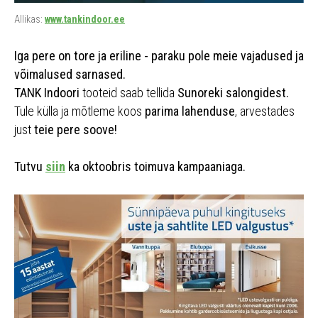
Allikas:
www.tankindoor.ee
Iga pere on tore ja eriline - paraku pole meie vajadused ja
võimalused sarnased.
TANK Indoori
tooteid saab tellida
Sunoreki salongidest.
Tule külla ja mõtleme koos
parima lahenduse
, arvestades
just
teie pere soove!
Tutvu
siin
ka oktoobris toimuva kampaaniaga.