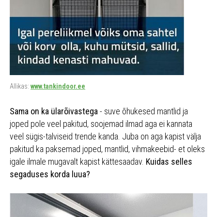
Allikas:
www.tankindoor.ee
Sama on ka ülarõivastega
- suve õhukesed mantlid ja
joped pole veel pakitud, soojemad ilmad aga ei kannata
veel sügis-talviseid trende kanda. Juba on aga kapist välja
pakitud ka paksemad joped, mantlid, vihmakeebid- et oleks
igale ilmale mugavalt kapist kättesaadav.
Kuidas selles
segaduses korda luua?