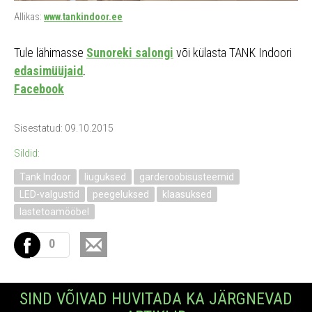
Allikas:
www.tankindoor.ee
Tule lähimasse
Sunoreki salongi
või külasta TANK Indoori
edasimüüjaid
.
Facebook
Sisestatud: 09.10.2015
Sildid:
Tank Indoor
liuguksed
garderoobisüsteemid
LED-valgustid
peegeluksed
klaasuksed
lastetoamööbel
0
SIND VÕIVAD HUVITADA KA JÄRGNEVAD