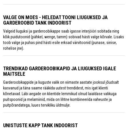
VALGE ON MOES - HELEDAT TOONI LIUGUKSED JA
GARDEROOBID TANK INDOORIST
Valgeid liuguksi ja garderoobikappe saab igasse interjööri sobitada ning
kõik puidutoonid (pähkel, wenge, tamm) sobivad hästi valge kõrvale. Lisaks
toob valge ja puhas pind hästi esile erksad värvitoonid (punase, sinise,
rohelise jne).
TRENDIKAD GARDEROOBIKAPID JA LIUGUKSED IGALE
MAITSELE
Garderoobikappide ja liuguste valik on viimaste aastate jooksul jõudsalt
kasvanud ja täna saame rääkida uutest trendidest, mis igat klienti
kõnetavad. Läbi aegade on klientide lemmikud olnud laialdase valikuga
puitspoonid ja melamiinid, mida on lihtne kombineerida vaheuste ja
puitpõrandatega, luues tervikliku üldmulje.
UNISTUSTE KAPP TANK INDOORIST