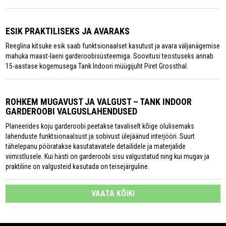
ESIK PRAKTILISEKS JA AVARAKS
Reeglina kitsuke esik saab funktsionaalset kasutust ja avara väljanägemise
mahuka maast-laeni garderoobisüsteemiga. Soovitusi teostuseks annab
15-aastase kogemusega Tank Indoori müügijuht Piret Grossthal.
ROHKEM MUGAVUST JA VALGUST – TANK INDOOR
GARDEROOBI VALGUSLAHENDUSED
Planeerides koju garderoobi peetakse tavaliselt kõige olulisemaks
lahenduste funktsionaalsust ja sobivust ülejäänud interjööri. Suurt
tähelepanu pööratakse kasutatavatele detailidele ja materjalide
viimistlusele. Kui hästi on garderoobi sisu valgustatud ning kui mugav ja
praktiline on valgusteid kasutada on teisejärguline.
VAATA KÕIKI