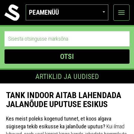
PEAMENÜÜ
Ava
katego
OTSI
ARTIKLID JA UUDISED
TANK INDOOR AITAB LAHENDADA
JALANÕUDE UPUTUSE ESIKUS
Kes meist poleks kogenud tunnet, et koos algava
sügisega tekib esikusse ka jalanõude uputus?
Kui ilmad