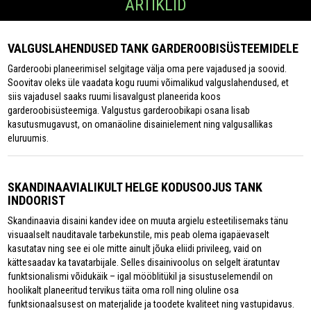
ARTIKLID
VALGUSLAHENDUSED TANK GARDEROOBISÜSTEEMIDELE
Garderoobi planeerimisel selgitage välja oma pere vajadused ja soovid.
Soovitav oleks üle vaadata kogu ruumi võimalikud valguslahendused, et
siis vajadusel saaks ruumi lisavalgust planeerida koos
garderoobisüsteemiga. Valgustus garderoobikapi osana lisab
kasutusmugavust, on omanäoline disainielement ning valgusallikas
eluruumis.
SKANDINAAVIALIKULT HELGE KODUSOOJUS TANK
INDOORIST
Skandinaavia disaini kandev idee on muuta argielu esteetilisemaks tänu
visuaalselt nauditavale tarbekunstile, mis peab olema igapäevaselt
kasutatav ning see ei ole mitte ainult jõuka eliidi privileeg, vaid on
kättesaadav ka tavatarbijale. Selles disainivoolus on selgelt äratuntav
funktsionalismi võidukäik – igal mööblitükil ja sisustuselemendil on
hoolikalt planeeritud tervikus täita oma roll ning oluline osa
funktsionaalsusest on materjalide ja toodete kvaliteet ning vastupidavus.