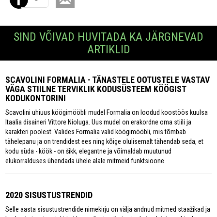
SIND VÕIVAD HUVITADA KA JÄRGNEVAD
ARTIKLID
SCAVOLINI FORMALIA - TÄNASTELE OOTUSTELE VASTAV
VÄGA STIILNE TERVIKLIK KODUSÜSTEEM KÖÖGIST
KODUKONTORINI
Scavolini uhiuus köögimööbli mudel Formalia on loodud koostöös kuulsa
Itaalia disaineri Vittore Nioluga. Uus mudel on erakordne oma stiili ja
karakteri poolest. Valides Formalia valid köögimööbli, mis tõmbab
tähelepanu ja on trendidest ees ning kõige olulisemalt tähendab seda, et
kodu süda - köök - on šikk, elegantne ja võimaldab muutunud
elukorralduses ühendada ühele alale mitmeid funktsioone.
2020 SISUSTUSTRENDID
Selle aasta sisustustrendide nimekirju on välja andnud mitmed staažikad ja