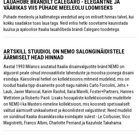
LAUAHÕBE BRÄNDILT CALEGARO - ELEGANTNE JA
VÄÄRIKAS VIIS PÜHADE MEELEOLU LOOMISEKS
Pühade meeleolu ja kallimatega veedetud aeg on eriliselt hinnas talvel, kui
kokku saadakse toas laua taga. Neid erilisi hetki soovitame kaunistada
kuulsa ja ajaloolise Itaalia lauahõbeda brändi Calegaro toodetega.
ARTSKILL STUUDIOL ON NEMO SALONGINÄIDISTELE
ÄÄRMISELT HEAD HINNAD
Aastal 1993 Milanos asutatud Itaalia disainvalgustite bränd NEMO on
algusest peale olnud innovaatiliste lahenduste ja moodsa joonega disaini
esindaja. Käesoleval hetkel on kollektsioonis mitmeid mudeleid, mis on
loodud Itaalia tipp-disainerite poolt nagu näiteks Carlo Forcolini, Jehs +
Laub, Javier Mariscal, Karim Rashid, Ilaria Marelli, Foster+Partners, Hannes
Wettstein ja Roberto Paoli. Lisaks hooajaliste kollektsioonide mudelitele
on NEMO-l ka Masters-nimeline kollektsioon, mis koosneb spetsiaalselt
valitud äärmiselt unikaalsetest ja ikoonilistest valgustitest. Need mudelid
on sündinud Itaalia disainiklassika esindajate sulest - Le Corbusier, Vico
Magistretti, Franco Albini, Charlotte Perriand ja Kazuhide Takahama.