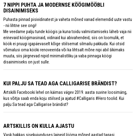
7 NIPPI PUHTA JA MODERNSE KÖÖGIMÖÖBLI
DISAINIMISEKS
Puhasta pinnad pisividinatest ja vaheta mõned vanad elemendid uute vastu
- nii lihtne see ongi!
Me veedame palju tunde köögis ja kuna toidu valmistamiseks läheb vaja nii
erinevaid köögimasinaid, vidinaid kui abivahendeid, siis on loomulik, et
köök ei pruugi igapäevaselt kõige stiilsemat silmailu pakkuda. Kui otsid
võimalusi oma kööki renoveerida või ka lihtsalt mõne nipi abil šikimaks
muuta, siis järgnevad nipid minimalistliku ja vaba pinnaga köögi
disainimiseks on just sulle.
KUI PALJU SA TEAD AGA CALLIGARISE BRÄNDIST?
Artskilli Facebooki lehel on käimas vägev 2019. aasta suvine loosimäng,
kus võitja saab enda koju stiilsed ja ajatud #Calligaris #Hero toolid. Kui
palju Sa tead aga Calligarise brändist?
ARTSKILLIS ON KULLA AJASTU
Vask hakkas sisekujunduses laineid lööma mõned aastad tagasi.