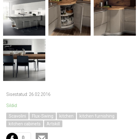
Sisestatud: 26.02.2016
Sildid:
Scavolini
Flux-Swing
kitchen
kitchen furnishing
kitchen cabinets
Artskill
0