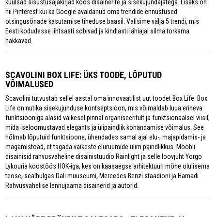
kuulsad sisustusajakirjad koos disainerite ja sisekujundajatega. Lisaks on
nii Pinterest kui ka Google avaldanud oma trendide ennustused
otsingusõnade kasutamise tiheduse baasil. Valisime välja 5 trendi, mis
Eesti kodudesse lihtsasti sobivad ja kindlasti lähiajal silma torkama
hakkavad.
SCAVOLINI BOX LIFE: ÜKS TOODE, LÕPUTUD
VÕIMALUSED
Scavolini tutvustab sellel aastal oma innovaatilist uut toodet Box Life. Box
Life on nutika sisekujunduse kontseptsioon, mis võimaldab luua erineva
funktsiooniga alasid väikesel pinnal organiseeritult ja funktsionaalsel viisil,
mida iseloomustavad elegants ja ülipaindlik kohandamise võimalus. See
hõlmab lõputuid funktsioone, ühendades samal ajal elu-, majapidamis- ja
magamistoad, et tagada väikeste eluruumide ülim paindlikkus. Mööbli
disainisid rahvusvaheline disainistuudio Rainlight ja selle loovjuht Yorgo
Lykouria koostöös HOK-iga, kes on kaasaegse arhitektuuri mõne olulisema
teose, sealhulgas Dali muuseumi, Mercedes Benzi staadioni ja Hamadi
Rahvusvahelise lennujaama disainerid ja autorid.