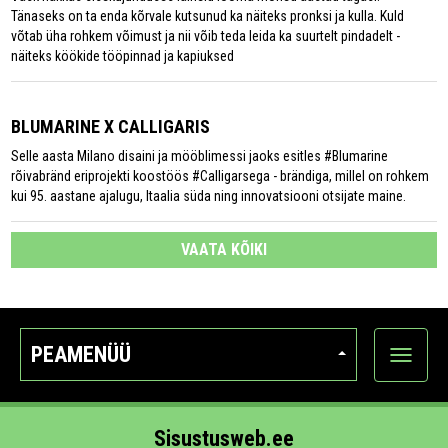
Tänaseks on ta enda kõrvale kutsunud ka näiteks pronksi ja kulla. Kuld
võtab üha rohkem võimust ja nii võib teda leida ka suurtelt pindadelt -
näiteks köökide tööpinnad ja kapiuksed
BLUMARINE X CALLIGARIS
Selle aasta Milano disaini ja mööblimessi jaoks esitles #Blumarine
rõivabränd eriprojekti koostöös #Calligarsega - brändiga, millel on rohkem
kui 95. aastane ajalugu, Itaalia süda ning innovatsiooni otsijate maine.
VAATA KÕIKI
PEAMENÜÜ
Ava
kategoo
Sisustusweb.ee