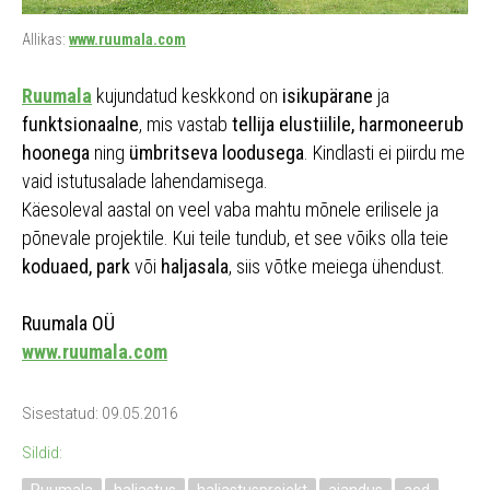
Allikas:
www.ruumala.com
Ruumala
kujundatud keskkond on
isikupärane
ja
funktsionaalne
, mis vastab
tellija elustiilile, harmoneerub
hoonega
ning
ümbritseva loodusega
. Kindlasti ei piirdu me
vaid istutusalade lahendamisega.
Käesoleval aastal on veel vaba mahtu mõnele erilisele ja
põnevale projektile. Kui teile tundub, et see võiks olla teie
koduaed, park
või
haljasala
, siis võtke meiega ühendust.
Ruumala OÜ
www.ruumala.com
Sisestatud: 09.05.2016
Sildid: