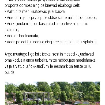
proportsioonides ning paiknevad ebaloogiliselt;
• Valitud taimed kiratsevad ja ei kasva;
• Aias on liiga palju või pole üldse suuremaid puid-põõsaid;
• Aia kujundamisel on kasutatud autorehve ning muid
jäätmeid;
• Aed on hooldamata;
• Aeda polegi kujundatud ning see sarnaneb ehitusplatsiga.
Ärge muutuge liiga kriitiliseks, sest inimesed kujundavad
oma koduaia enda tarbeks, mitte möödujate meeleheaks,
välja arvatud „
show
-aiad“, mille eesmärk on teiste pilku
püüda.