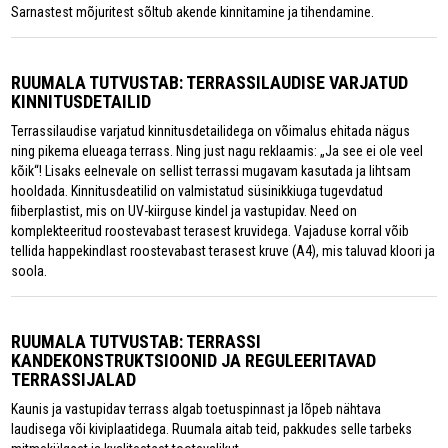
Sarnastest mõjuritest sõltub akende kinnitamine ja tihendamine.
RUUMALA TUTVUSTAB: TERRASSILAUDISE VARJATUD
KINNITUSDETAILID
Terrassilaudise varjatud kinnitusdetailidega on võimalus ehitada nägus
ning pikema elueaga terrass. Ning just nagu reklaamis: „Ja see ei ole veel
kõik“! Lisaks eelnevale on sellist terrassi mugavam kasutada ja lihtsam
hooldada. Kinnitusdeatilid on valmistatud süsinikkiuga tugevdatud
fiiberplastist, mis on UV-kiirguse kindel ja vastupidav. Need on
komplekteeritud roostevabast terasest kruvidega. Vajaduse korral võib
tellida happekindlast roostevabast terasest kruve (A4), mis taluvad kloori ja
soola.
RUUMALA TUTVUSTAB: TERRASSI
KANDEKONSTRUKTSIOONID JA REGULEERITAVAD
TERRASSIJALAD
Kaunis ja vastupidav terrass algab toetuspinnast ja lõpeb nähtava
laudisega või kiviplaatidega. Ruumala aitab teid, pakkudes selle tarbeks