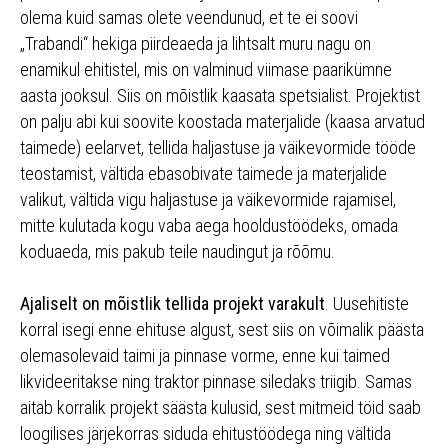
olema kuid samas olete veendunud, et te ei soovi
„Trabandi“ hekiga piirdeaeda ja lihtsalt muru nagu on
enamikul ehitistel, mis on valminud viimase paarikümne
aasta jooksul. Siis on mõistlik kaasata spetsialist. Projektist
on palju abi kui soovite koostada materjalide (kaasa arvatud
taimede) eelarvet, tellida haljastuse ja väikevormide tööde
teostamist, vältida ebasobivate taimede ja materjalide
valikut, vältida vigu haljastuse ja väikevormide rajamisel,
mitte kulutada kogu vaba aega hooldustöödeks, omada
koduaeda, mis pakub teile naudingut ja rõõmu.
Ajaliselt on mõistlik tellida projekt varakult
. Uusehitiste
korral isegi enne ehituse algust, sest siis on võimalik päästa
olemasolevaid taimi ja pinnase vorme, enne kui taimed
likvideeritakse ning traktor pinnase siledaks triigib. Samas
aitab korralik projekt säästa kulusid, sest mitmeid töid saab
loogilises järjekorras siduda ehitustöödega ning vältida