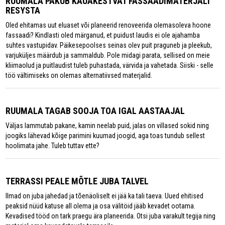
RUUMALA PAKUB KAUAKESTVAT FASSAADIMATERJALI
RESYSTA
Oled ehitamas uut eluaset või planeerid renoveerida olemasoleva hoone
fassaadi? Kindlasti oled märganud, et puidust laudis ei ole ajahamba
suhtes vastupidav. Päikesepoolses seinas olev puit praguneb ja pleekub,
varjuküljes määrdub ja sammaldub. Pole midagi parata, sellised on meie
kliimaolud ja puitlaudist tuleb puhastada, värvida ja vahetada. Siiski - selle
töö vältimiseks on olemas alternatiivsed materjalid.
RUUMALA TAGAB SOOJA TOA IGAL AASTAAJAL
Väljas lammutab pakane, kamin neelab puid, jalas on villased sokid ning
joogiks lähevad kõige parimini kuumad joogid, aga toas tundub sellest
hoolimata jahe. Tuleb tuttav ette?
TERRASSI PEALE MÕTLE JUBA TALVEL
Ilmad on juba jahedad ja tõenäoliselt ei jää ka tali taeva. Uued ehitised
peaksid nüüd katuse all olema ja osa välitöid jääb kevadet ootama.
Kevadised tööd on tark praegu ära planeerida. Otsi juba varakult tegija ning