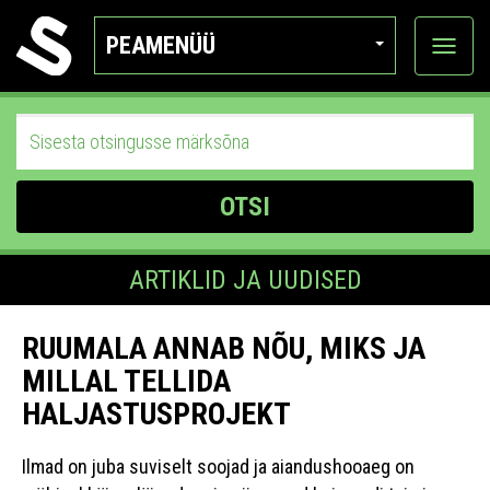
PEAMENÜÜ
Ava
katego
OTSI
ARTIKLID JA UUDISED
RUUMALA ANNAB NÕU, MIKS JA
MILLAL TELLIDA
HALJASTUSPROJEKT
Ilmad on juba suviselt soojad ja aiandushooaeg on