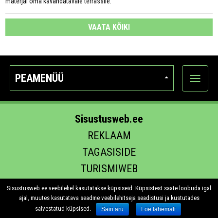
materjal oma kavandatavale terrassile.
VAATA KÕIKI
PEAMENÜÜ
Ava
kategoo
Sisustusweb.ee
REKLAAM
TAGASISIDE
TURISMIWEB
EHITUS.EE
Sisustusweb.ee veebilehel kasutatakse küpsiseid. Küpsistest saate loobuda igal
ajal, muutes kasutatava seadme veebilehitseja seadistusi ja kustutades
salvestatud küpsised.
Sain aru
Loe lähemalt