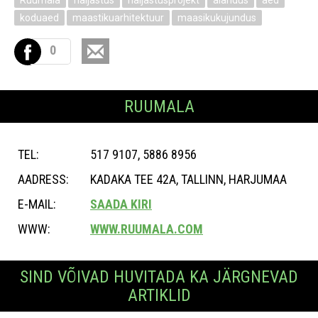
Ruumala
haljastus
haljastusprojekt
aiandus
aed
koduaed
maastikuarhitektuur
maasikukujundus
0
RUUMALA
TEL:
517 9107, 5886 8956
AADRESS:
KADAKA TEE 42A, TALLINN, HARJUMAA
E-MAIL:
SAADA KIRI
WWW:
WWW.RUUMALA.COM
SIND VÕIVAD HUVITADA KA JÄRGNEVAD
ARTIKLID