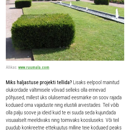
Allikas:
www.ruumala.com
Miks haljastuse projekti tellida?
Lisaks eelpool mainitud
olukordade vältimisele võivad selleks olla erinevad
põhjused, millest üks olulisemaid eesmärke on soov rajada
koduaed oma vajaduste ning elustiili arvestades. Teil võib
olla palju soove ja ideid kuid te ei suuda seda kujundada
visuaalselt meeldivaks ning toimivaks koosluseks. Või teil
puudub konkreetne ettekujutus milline teie koduaed peaks