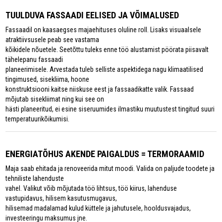
TUULDUVA FASSAADI EELISED JA VÕIMALUSED
Fassaadil on kaasaegses majaehituses oluline roll. Lisaks visuaalsele
atraktiivsusele peab see vastama
kõikidele nõuetele. Seetõttu tuleks enne töö alustamist pöörata piisavalt
tähelepanu fassaadi
planeerimisele. Arvestada tuleb selliste aspektidega nagu klimaatilised
tingimused, sisekliima, hoone
konstruktsiooni kaitse niiskuse eest ja fassaadikatte valik. Fassaad
mõjutab sisekliimat ning kui see on
hästi planeeritud, ei esine siseruumides ilmastiku muutustest tingitud suuri
temperatuurikõikumisi.
ENERGIATÕHUS AKENDE PAIGALDUS = TERMORAAMID
Maja saab ehitada ja renoveerida mitut moodi. Valida on paljude toodete ja
tehniliste lahenduste
vahel. Valikut võib mõjutada töö lihtsus, töö kiirus, lahenduse
vastupidavus, hilisem kasutusmugavus,
hilisemad madalamad kulud küttele ja jahutusele, hooldusvajadus,
investeeringu maksumus jne.