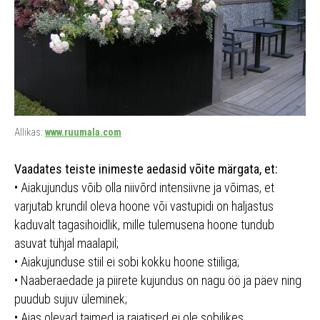
Allikas:
www.ruumala.com
Vaadates teiste inimeste aedasid võite märgata, et:
• Aiakujundus võib olla niivõrd intensiivne ja võimas, et
varjutab krundil oleva hoone või vastupidi on haljastus
kaduvalt tagasihoidlik, mille tulemusena hoone tundub
asuvat tühjal maalapil;
• Aiakujunduse stiil ei sobi kokku hoone stiiliga;
• Naaberaedade ja piirete kujundus on nagu öö ja päev ning
puudub sujuv üleminek;
• Aias olevad taimed ja rajatised ei ole sobilikes