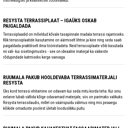
mitmekülgset ja kvaliteetset tootevalikut.
RESYSTA TERRASSIPLAAT – IGAÜKS OSKAB
PAIGALDADA
Terrassiplaadid on mõeldud kõvale tasapinnale madala terrassi rajamiseks.
Klik terrassiplaatide kasutamine on äärmiselt lihtne ja kiire ning seda saab
paigaldada praktiliselt ilma tööriistadeta. Neid terrassiplaate võib kasutada
nii väli- kui sisetingimustes - see on ideaalne materjal ka väikeste
rõdupindade katmiseks kerge vaevaga.
RUUMALA PAKUB HOOLDEVABA TERRASSIMATERJALI
RESYSTA
Üks kord terrassi ehitamine on odavam kui seda mitu korda teha. Kui sinu
eelarve lubab vältida kõige odavamaid materjale, siis on parimaks valikuks
Resysta terrassilaudis, millel on väärispuidu välimus ning mis peaaegu
kõikide omaduste poolest ületab looduslikku puitu.