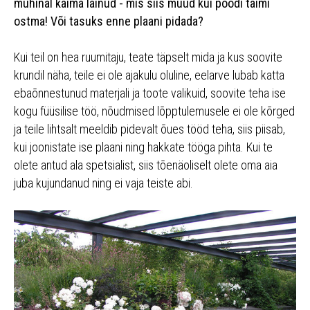
mühinal käima läinud - mis siis muud kui poodi taimi
ostma! Või tasuks enne plaani pidada?
Kui teil on hea ruumitaju, teate täpselt mida ja kus soovite
krundil näha, teile ei ole ajakulu oluline, eelarve lubab katta
ebaõnnestunud materjali ja toote valikuid, soovite teha ise
kogu füüsilise töö, nõudmised lõpptulemusele ei ole kõrged
ja teile lihtsalt meeldib pidevalt õues tööd teha, siis piisab,
kui joonistate ise plaani ning hakkate tööga pihta. Kui te
olete antud ala spetsialist, siis tõenäoliselt olete oma aia
juba kujundanud ning ei vaja teiste abi.