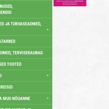
NUSED,
ENDID
ED JA TURVASEADMED,
ATARBED
DMED, TERVISEKAUBAD
SED TOOTED
D
IREISID
JA MUU NÕUANNE