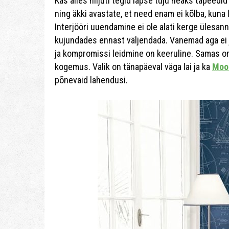
Kas alles hiljuti tegid lapse tuju heaks tape
ning äkki avastate, et need enam ei kõlba, kuna
Interjööri uuendamine ei ole alati kerge ülesa
kujundades ennast väljendada. Vanemad aga ei ju
ja kompromissi leidmine on keeruline. Samas o
kogemus. Valik on tänapäeval väga lai ja ka
Moon
põnevaid lahendusi.