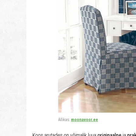
Allikas:
moonavoor.ee
Koos arutades on võimalik luua
originaalne
ja
prak