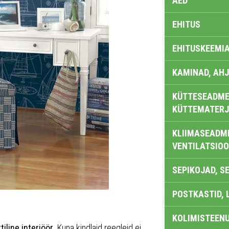
AED
EHITUS
EHITUSKEEMI
KAMINAD, AHJ
KÜTTESEADMED
KÜTTEMATERJ
KLIIMASEADME
VENTILATSIO
SEPIKOJAD, S
POSTKASTID, 
KOLIMISTEEN
tiline interjöör
. Kuna kindlaid reegleid ei