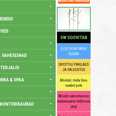
MENDID
POED
SW SOOVITAB
ELUS PEAB VÄRVI
OLEMA
, VAHESEINAD
SKYSTYLE PINGLAED
TERJALID
JA VALGUSTUS
IKA & SPAA
Mööbel, mida Sinu
naabril pole
Mööbli valmistamine
individuaalse tellimuse
 KONTORIKAUBAD
järgi