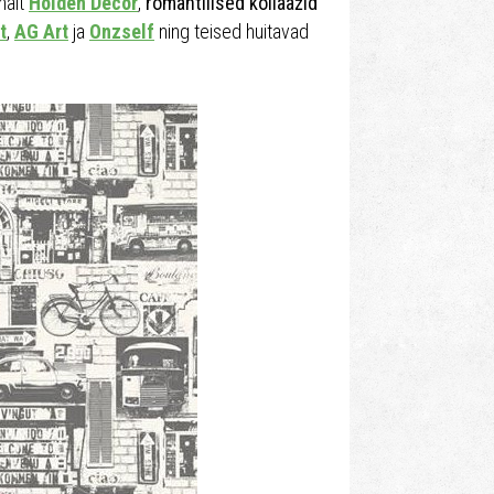
malt
Holden Decor
,
romantilised kollaažid
t
,
AG Art
ja
Onzself
ning teised huitavad