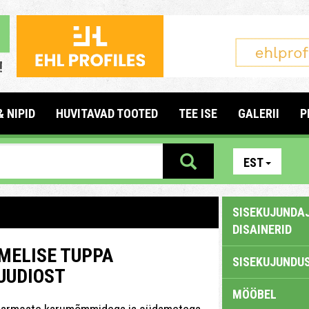
& NIPID
HUVITAVAD TOOTED
TEE ISE
GALERII
P
EST
SISEKUJUNDAJ
DISAINERID
MELISE TUPPA
SISEKUJUNDUS
UUDIOST
MÖÖBEL