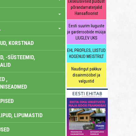
Eksklusiivsed puidust
põrandamaterjalid
Hansafloorist
Eesti suurim liuguste
A
ja garderoobide müüja
LIUGLEV UKS
UD, KORSTNAD
EHL PROFILES, LIISTUD
, -SÜSTEEMID,
KOGENUD MEISTRILT
ALID
Naudingut pakkuv
disainmööbel ja
D ,
valgustid
ONISEADMED
EPISED
LIPUD, LIPUMASTID
USED