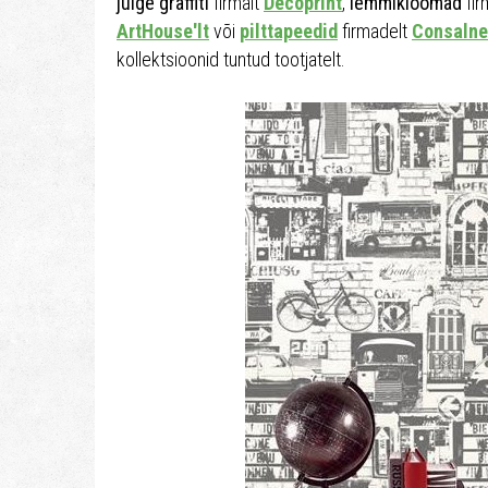
julge graffiti
firmalt
Decoprint
,
lemmikloomad
fir
ArtHouse'lt
või
pilttapeedid
firmadelt
Consalne
kollektsioonid tuntud tootjatelt.