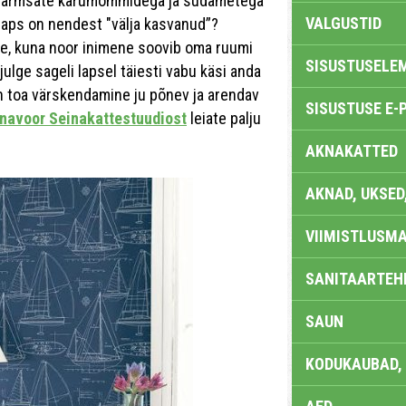
edid armsate karumõmmidega ja südametega
VALGUSTID
 laps on nendest "välja kasvanud”?
nne, kuna noor inimene soovib oma ruumi
SISUSTUSELE
lge sageli lapsel täiesti vabu käsi anda
n toa värskendamine ju põnev ja arendav
SISUSTUSE E-
avoor Seinakattestuudiost
leiate palju
AKNAKATTED
AKNAD, UKSED
VIIMISTLUSMA
SANITAARTEHN
SAUN
KODUKAUBAD,