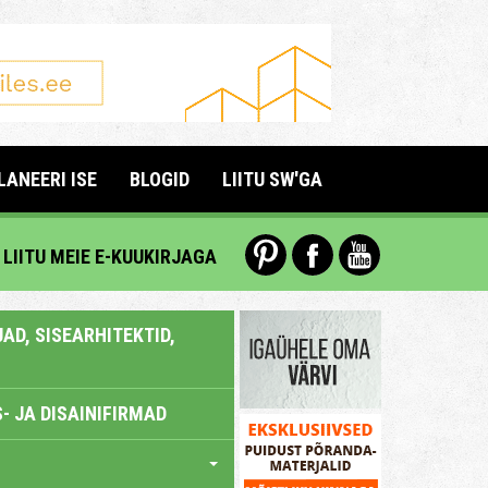
LANEERI ISE
BLOGID
LIITU SW'GA
LIITU MEIE E-KUUKIRJAGA
AD, SISEARHITEKTID,
- JA DISAINIFIRMAD