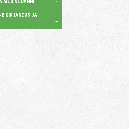
JA MUU NÕUANNE
E KIRJANDUS JA -