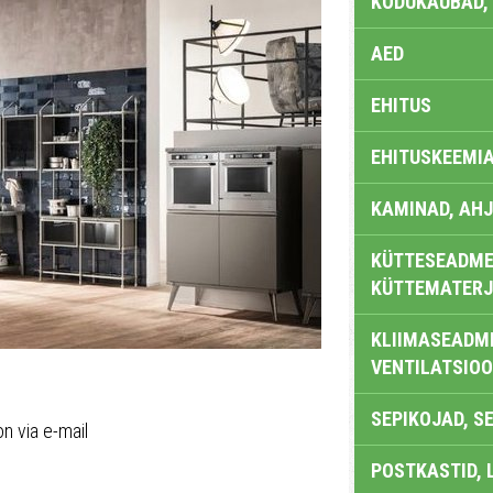
KODUKAUBAD,
AED
EHITUS
EHITUSKEEMI
KAMINAD, AHJ
KÜTTESEADMED
KÜTTEMATERJ
KLIIMASEADME
VENTILATSIO
SEPIKOJAD, S
on via e-mail
POSTKASTID, 