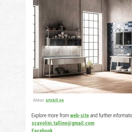
Allikas:
artskill.ee
Explore more from
web-site
and further informati
scavolini.tallinn@gmail.com
.
Facebook
.