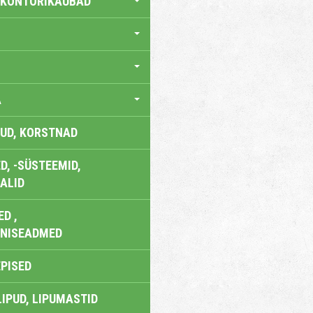
 KONTORIKAUBAD
A
UD, KORSTNAD
, -SÜSTEEMID,
ALID
D ,
ONISEADMED
EPISED
LIPUD, LIPUMASTID