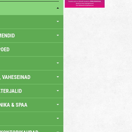
MENDID
POED
, VAHESEINAD
TERJALID
IKA & SPAA