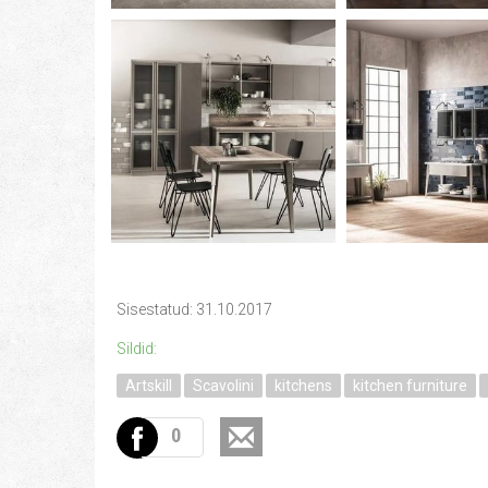
Sisestatud: 31.10.2017
Sildid:
Artskill
Scavolini
kitchens
kitchen furniture
0