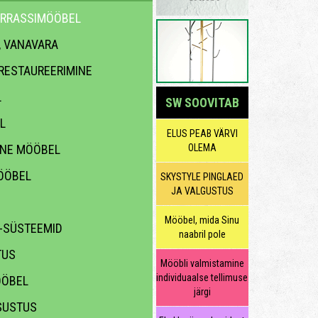
ERRASSIMÖÖBEL
, VANAVARA
 RESTAUREERIMINE
L
SW SOOVITAB
L
ELUS PEAB VÄRVI
INE MÖÖBEL
OLEMA
ÖÖBEL
SKYSTYLE PINGLAED
JA VALGUSTUS
Mööbel, mida Sinu
 -SÜSTEEMID
naabril pole
TUS
Mööbli valmistamine
individuaalse tellimuse
ÖÖBEL
järgi
SUSTUS