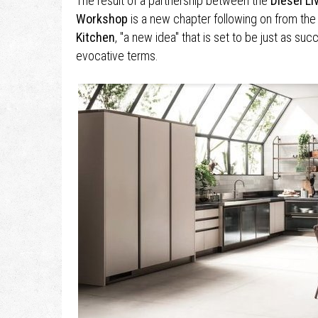
The result of a partnership between the
Diesel Li
Workshop
is a new chapter following on from th
Kitchen
, "a new idea" that is set to be just as succ
evocative terms.