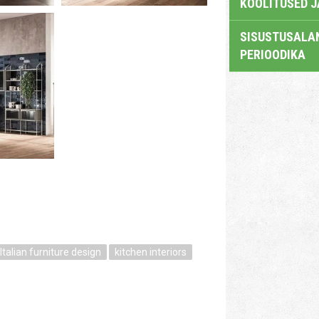
KOOLITUSED 
SISUSTUSALAN
PERIOODIKA
Italian furniture design
kitchen interiors