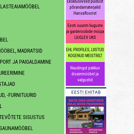
Eksklusiivsed puidust
 LASTEAIAMÖÖBEL
põrandamaterjalid
Hansafloorist
Eesti suurim liuguste
ja garderoobide müüja
LIUGLEV UKS
BEL
EHL PROFILES, LIISTUD
ÖÖBEL, MADRATSID
KOGENUD MEISTRILT
PORT JA PAIGALDAMINE
Naudingut pakkuv
UREERIMINE
disainmööbel ja
valgustid
STAJAD
D, -FURNITUURID
L
TEVÕTETE SISUSTUS
 SAUNAMÖÖBEL