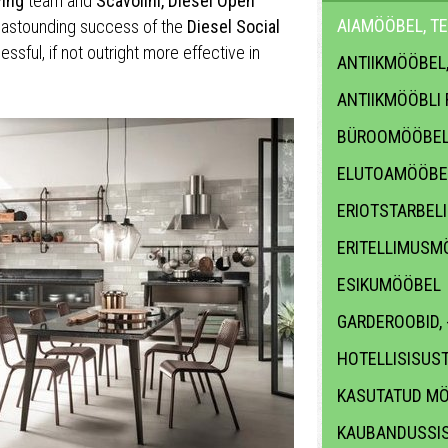
ving
team and
Scavolini, Diesel Open
AIAMÖÖBEL, T
e astounding success of the
Diesel Social
essful, if not outright more effective in
ANTIIKMÖÖBEL
ANTIIKMÖÖBLI
BÜROOMÖÖBE
ELUTOAMÖÖBE
ERIOTSTARBEL
ERITELLIMUSM
ESIKUMÖÖBEL
GARDEROOBID,
HOTELLISISUS
KASUTATUD M
KAUBANDUSSI