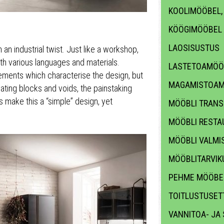
KOOLIMÖÖBEL,
KÖÖGIMÖÖBEL
LAOSISUSTUS
 an industrial twist. Just like a workshop,
ith various languages and materials.
LASTETOAMÖÖ
 elements which characterise the design, but
MAGAMISTOAM
rnating blocks and voids, the painstaking
ls make this a “simple” design, yet
MÖÖBLI TRANS
MÖÖBLI RESTA
MÖÖBLI VALMI
MÖÖBLITARVIKU
PEHME MÖÖBE
TOITLUSTUSET
VANNITOA- JA