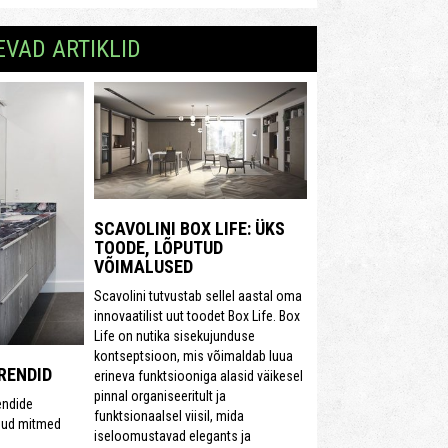
EVAD ARTIKLID
SCAVOLINI BOX LIFE: ÜKS
TOODE, LÕPUTUD
VÕIMALUSED
Scavolini tutvustab sellel aastal oma
innovaatilist uut toodet Box Life. Box
Life on nutika sisekujunduse
kontseptsioon, mis võimaldab luua
RENDID
erineva funktsiooniga alasid väikesel
pinnal organiseeritult ja
endide
funktsionaalsel viisil, mida
dnud mitmed
iseloomustavad elegants ja