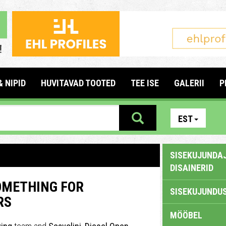
& NIPID
HUVITAVAD TOOTED
TEE ISE
GALERII
P
EST
SISEKUJUNDAJ
DISAINERID
OMETHING FOR
SISEKUJUNDUS
RS
MÖÖBEL