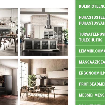
KOLIMISTEEN
PUHASTUSTEE
PUHASTUSVAH
TURVATEENUS
TULEOHUTUS
LEMMIKLOOM
MASSAAZISEA
ERGONOOMILI
PROFISEADME
MESSID, MESS