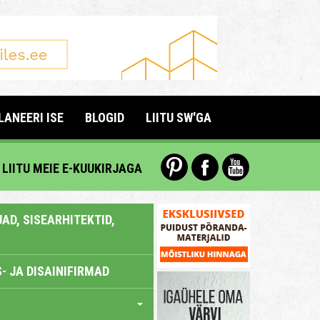
LANEERI ISE
BLOGID
LIITU SW'GA
LIITU MEIE E-KUUKIRJAGA
AD, SISEARHITEKTID,
- JA DISAINIFIRMAD