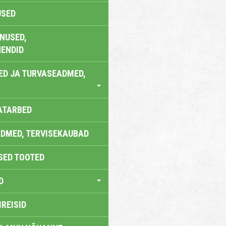
USED
NUSED,
ENDID
ED JA TURVASEADMED,
ATARBED
DMED, TERVISEKAUBAD
SED TOOTED
D
IREISID