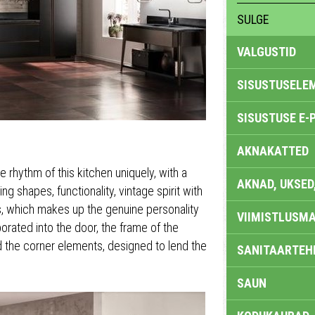
SULGE
VALGUSTID
SISUSTUSELE
SISUSTUSE E-
AKNAKATTED
 rhythm of this kitchen uniquely, with a
AKNAD, UKSED
g shapes, functionality, vintage spirit with
s, which makes up the genuine personality
VIIMISTLUSMA
rporated into the door, the frame of the
d the corner elements, designed to lend the
SANITAARTEHN
SAUN