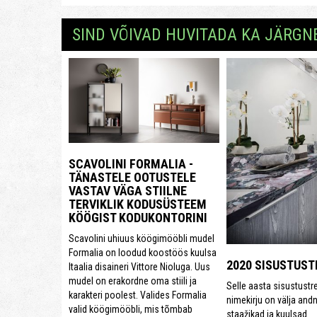
SIND VÕIVAD HUVITADA KA JÄRGN
SCAVOLINI FORMALIA -
TÄNASTELE OOTUSTELE
VASTAV VÄGA STIILNE
TERVIKLIK KODUSÜSTEEM
KÖÖGIST KODUKONTORINI
Scavolini uhiuus köögimööbli mudel
Formalia on loodud koostöös kuulsa
2020 SISUSTUST
Itaalia disaineri Vittore Nioluga. Uus
mudel on erakordne oma stiili ja
Selle aasta sisustustr
karakteri poolest. Valides Formalia
nimekirju on välja an
valid köögimööbli, mis tõmbab
staažikad ja kuulsad