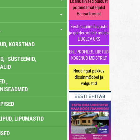
Eksklusiivsed puidust
põrandamaterjalid
Hansafloorist
Eesti suurim liuguste
A
ja garderoobide müüja
LIUGLEV UKS
UD, KORSTNAD
EHL PROFILES, LIISTUD
, -SÜSTEEMID,
KOGENUD MEISTRILT
ALID
Naudingut pakkuv
disainmööbel ja
D ,
valgustid
ONISEADMED
EPISED
LIPUD, LIPUMASTID
USED