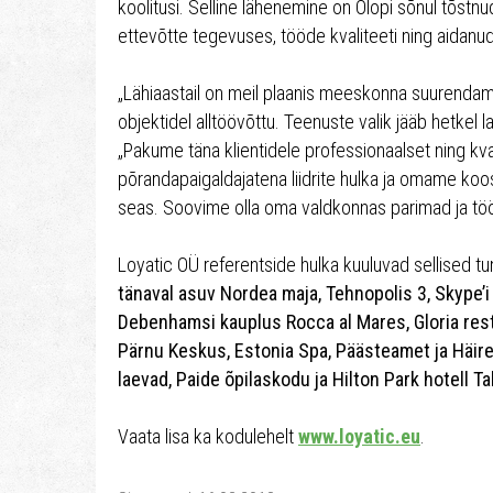
koolitusi. Selline lähenemine on Olopi sõnul tõstnud
ettevõtte tegevuses, tööde kvaliteeti ning aidanud t
„Lähiaastail on meil plaanis meeskonna suurenda
objektidel alltöövõttu. Teenuste valik jääb hetkel l
„Pakume täna klientidele professionaalset ning kva
põrandapaigaldajatena liidrite hulka ja omame koo
seas. Soovime olla oma valdkonnas parimad ja tööta
Loyatic OÜ referentside hulka kuuluvad sellised 
tänaval asuv Nordea maja, Tehnopolis 3, Skype’i
Debenhamsi kauplus Rocca al Mares, Gloria rest
Pärnu Keskus, Estonia Spa, Päästeamet ja Häire
laevad, Paide õpilaskodu ja Hilton Park hotell Ta
Vaata lisa ka kodulehelt
www.loyatic.eu
.