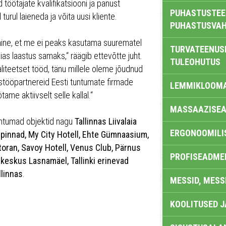
 töötajate kvalifikatsiooni ja panust
PUHASTUSTEE
urul laieneda ja võita uusi kliente.
PUHASTUSVAH
mine, et me ei peaks kasutama suurematel
TURVATEENUS
aias laastus samaks,“ räägib ettevõtte juht.
TULEOHUTUS
liteetset tööd, tänu millele oleme jõudnud
stööpartnereid Eesti tuntumate firmade
LEMMIKLOOM
me aktiivselt selle kallal.“
MASSAAZISEA
tuntumad objektid nagu
Tallinnas Liivalaia
ERGONOOMILI
 pinnad, My City Hotell, Ehte Gümnaasium,
oran, Savoy Hotell, Venus Club, Pärnus
PROFISEADME
keskus Lasna­mäel, Tallinki erinevad
llinnas
.
MESSID, MESS
KOOLITUSED 