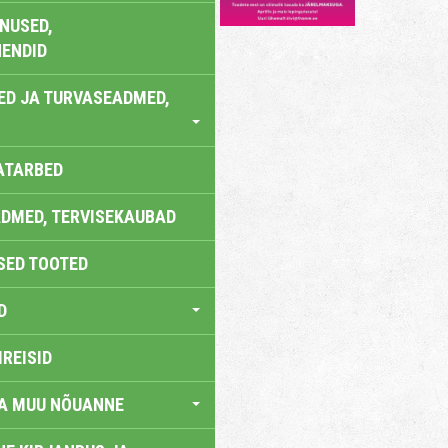
NUSED,
ENDID
ED JA TURVASEADMED,
ATARBED
DMED, TERVISEKAUBAD
SED TOOTED
D
IREISID
JA MUU NÕUANNE