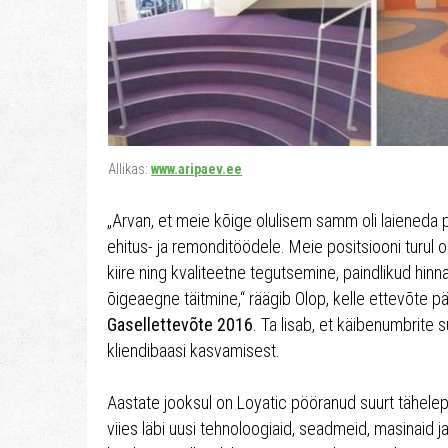
Allikas:
www.aripaev.ee
„Arvan, et meie kõige olulisem samm oli laieneda 
ehitus- ja remonditöödele. Meie positsiooni turul o
kiire ning kvaliteetne tegutsemine, paindlikud hi
õigeaegne täitmine,“ räägib Olop, kelle ettevõte p
Gasellettevõte 2016
. Ta lisab, et käibenumbrite
kliendibaasi kasvamisest.
Aastate jooksul on Loyatic pööranud suurt tähel
viies läbi uusi tehnoloogiaid, seadmeid, masinaid ja