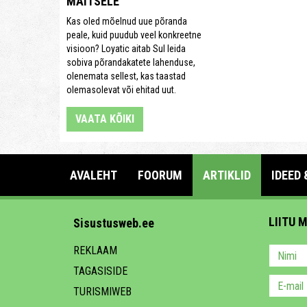
MAITSELE
Kas oled mõelnud uue põranda
peale, kuid puudub veel konkreetne
visioon? Loyatic aitab Sul leida
sobiva põrandakatete lahenduse,
olenemata sellest, kas taastad
olemasolevat või ehitad uut.
VAATA KÕIKI
AVALEHT
FOORUM
ARTIKLID
IDEED 
LIITU 
Sisustusweb.ee
REKLAAM
TAGASISIDE
TURISMIWEB