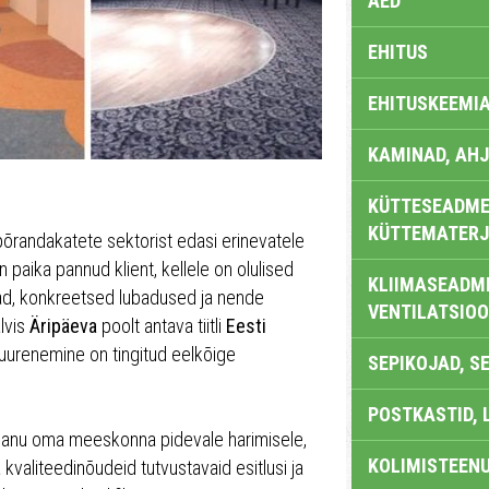
AED
EHITUS
EHITUSKEEMI
KAMINAD, AHJ
KÜTTESEADMED
KÜTTEMATERJ
põrandakatete sektorist edasi erinevatele
n paika pannud klient, kellele on olulised
KLIIMASEADME
nnad, konkreetsed lubadused ja nende
VENTILATSIO
älvis
Äripäeva
poolt antava tiitli
Eesti
 suurenemine on tingitud eelkõige
SEPIKOJAD, S
POSTKASTID, 
epanu oma meeskonna pidevale harimisele,
KOLIMISTEEN
 kvaliteedinõudeid tutvustavaid esitlusi ja