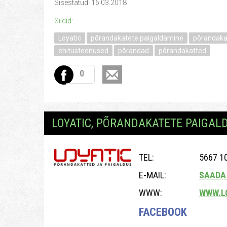
Sisestatud: 16.03.2018
Sildid:
Loyatic
põrandakatete paigaldamine
põrandaka
ehitusteenused
põrandad
põrandakatted
0
LOYATIC, PÕRANDAKATETE PAIGAL
TEL:
5667 1
E-MAIL:
SAADA 
WWW:
WWW.L
FACEBOOK