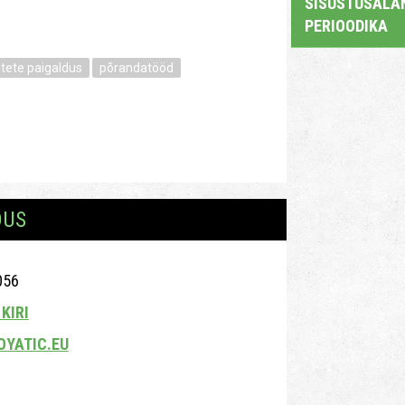
SISUSTUSALAN
PERIOODIKA
tete paigaldus
põrandatööd
DUS
056
KIRI
OYATIC.EU