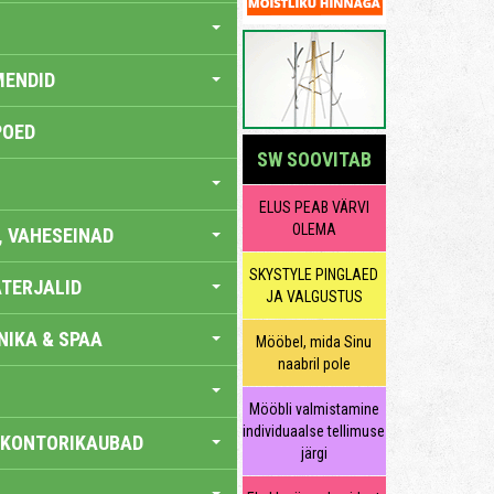
MENDID
POED
SW SOOVITAB
ELUS PEAB VÄRVI
OLEMA
, VAHESEINAD
SKYSTYLE PINGLAED
TERJALID
JA VALGUSTUS
IKA & SPAA
Mööbel, mida Sinu
naabril pole
Mööbli valmistamine
individuaalse tellimuse
 KONTORIKAUBAD
järgi