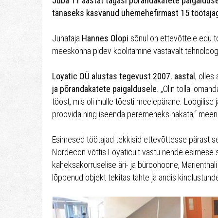
Juba 11 aastat tagasi põranda­katete paigaldu
tänaseks kasvanud ühemehefirmast 15 töötajag
Juhataja
Hannes Olopi
sõnul on ettevõttele edu to
meeskonna pidev koolitamine vastavalt tehnoloog
Loyatic OÜ alustas tegevust 2007. aastal
, olles
ja põrandakatete paigaldusele
. „Olin tollal om
tööst, mis oli mulle tõesti meelepärane. Loogilise 
proovida ning iseenda peremeheks hakata,“ meen
Esimesed töötajad tekkisid ettevõttesse pärast se
Nordecon võttis Loyaticult vastu nende esimese 
kaheksakorruselise äri- ja büroohoone, Marienthal
lõppenud objekt tekitas tahte ja andis kindlustu