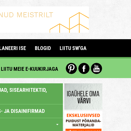
LANEERI ISE
BLOGID
LIITU SW'GA
LIITU MEIE E-KUUKIRJAGA
AD, SISEARHITEKTID,
- JA DISAINIFIRMAD