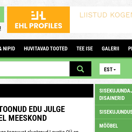
& NIPID
HUVITAVAD TOOTED
TEE ISE
GALERII
P
EST
SISEKUJUNDAJ
DISAINERID
 TOONUD EDU JULGE
SISEKUJUNDUS
MEL MEESKOND
MÖÖBEL