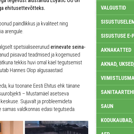
sega tegevust alustanud Loyatic OÜ on
VALGUSTID
a ehitusettevõtteks.
SISUSTUSELE
onud paindlikkus ja kvaliteet ning
ia arengule.
SISUSTUSE E-
 algselt spetsialiseerunud
erinevate seina-
AKNAKATTED
andanud piisavad teadmised ja kogemused
jätkuna tekkis huvi omal käel tegutsemist
AKNAD, UKSED
utab Hannes Olop algusaastaid.
VIIMISTLUSMA
da, kui toonane Eesti Ehitus ehk tänane
SANITAARTEHN
suurobjekti – Mustamäel asetseva
i keskuse. Sujuvalt ja probleemideta
SAUN
nde samas valdkonnas edasi tegutseda.
KODUKAUBAD,