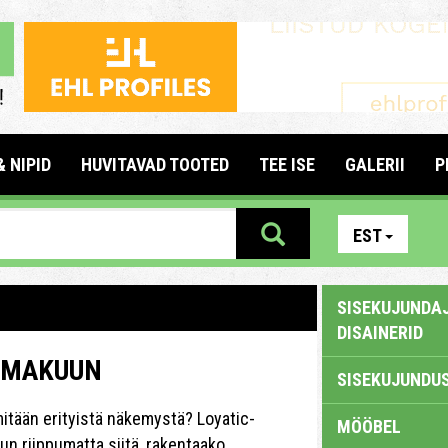
& NIPID
HUVITAVAD TOOTED
TEE ISE
GALERII
P
EST
SISEKUJUNDAJ
DISAINERID
N MAKUUN
SISEKUJUNDUS
e mitään erityistä näkemystä? Loyatic-
MÖÖBEL
un riippumatta siitä, rakentaako