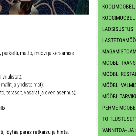
KOOLIMÖÖBEL,
KÖÖGIMÖÖBEL
LAOSISUSTUS
LASTETOAMÖÖ
MAGAMISTOAM
, parketti, matto, muovi ja keraamiset
MÖÖBLI TRANS
MÖÖBLI RESTA
iilulistat);
 mallit ja yhdistelmät);
MÖÖBLI VALMI
to, terassit, vasarat ja oven asennus);
MÖÖBLITARVIKU
PEHME MÖÖBE
lla.
TOITLUSTUSET
VANNITOA- JA
 löytää paras ratkaisu ja hinta.