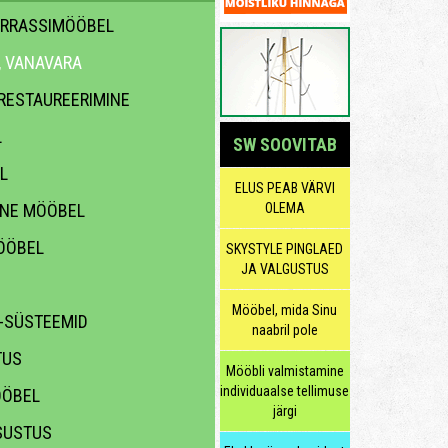
ERRASSIMÖÖBEL
, VANAVARA
 RESTAUREERIMINE
L
SW SOOVITAB
L
ELUS PEAB VÄRVI
INE MÖÖBEL
OLEMA
ÖÖBEL
SKYSTYLE PINGLAED
JA VALGUSTUS
Mööbel, mida Sinu
 -SÜSTEEMID
naabril pole
TUS
Mööbli valmistamine
individuaalse tellimuse
ÖÖBEL
järgi
SUSTUS