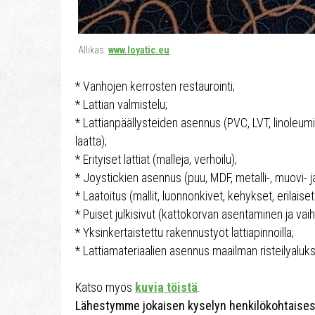
Allikas:
www.loyatic.eu
* Vanhojen kerrosten restaurointi;
* Lattian valmistelu;
* Lattianpäällysteiden asennus (PVC, LVT, linoleumi
laatta);
* Erityiset lattiat (malleja, verhoilu);
* Joystickien asennus (puu, MDF, metalli-, muovi- ja v
* Laatoitus (mallit, luonnonkivet, kehykset, erilaiset
* Puiset julkisivut (kattokorvan asentaminen ja vaih
* Yksinkertaistettu rakennustyöt lattiapinnoilla;
* Lattiamateriaalien asennus maailman risteilyaluksi
Katso myös
kuvia töistä
.
Lähestymme jokaisen kyselyn henkilökohtaisesti,