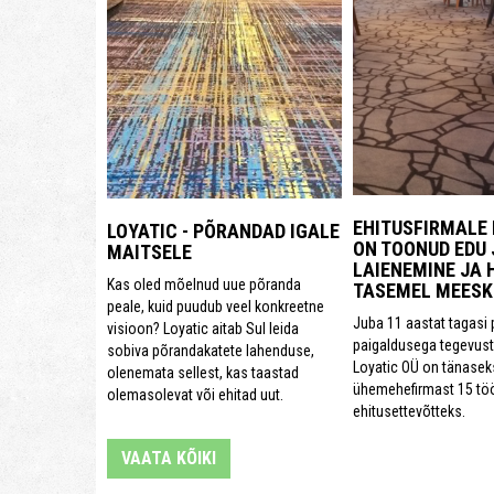
EHITUSFIRMALE 
LOYATIC - PÕRANDAD IGALE
ON TOONUD EDU 
MAITSELE
LAIENEMINE JA 
Kas oled mõelnud uue põranda
TASEMEL MEES
peale, kuid puudub veel konkreetne
Juba 11 aastat tagasi 
visioon? Loyatic aitab Sul leida
paigaldusega tegevust
sobiva põrandakatete lahenduse,
Loyatic OÜ on tänase
olenemata sellest, kas taastad
ühemehefirmast 15 tö
olemasolevat või ehitad uut.
ehitusettevõtteks.
VAATA KÕIKI