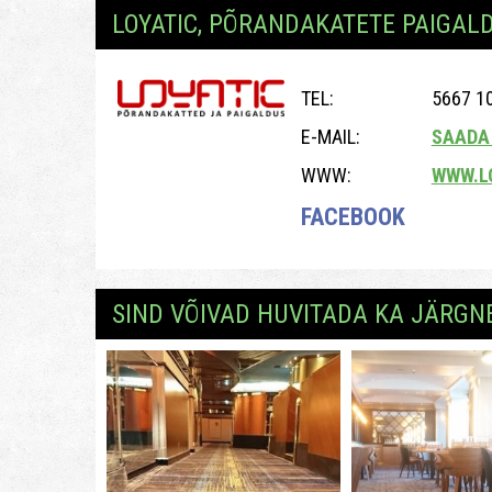
LOYATIC, PÕRANDAKATETE PAIGAL
TEL:
5667 1
E-MAIL:
SAADA 
WWW:
WWW.L
FACEBOOK
SIND VÕIVAD HUVITADA KA JÄRGN