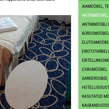
AIAMÖÖBEL, T
ANTIIKMÖÖBEL
ANTIIKMÖÖBLI
BÜROOMÖÖBE
ELUTOAMÖÖBE
ERIOTSTARBEL
ERITELLIMUSM
ESIKUMÖÖBEL
GARDEROOBID,
HOTELLISISUS
KASUTATUD M
KAUBANDUSSI