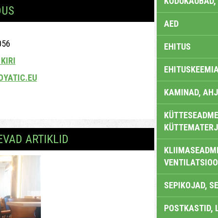
KODUKAUBAD,
DUS
AED
056
EHITUS
KIRI
EHITUSKEEMI
OYATIC.EU
KAMINAD, AHJ
KÜTTESEADMED
KÜTTEMATERJ
EVAD ARTIKLID
KLIIMASEADME
VENTILATSIO
SEPIKOJAD, S
POSTKASTID, 