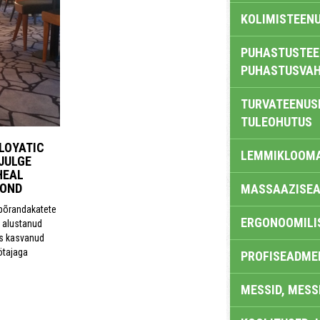
KOLIMISTEEN
PUHASTUSTEE
PUHASTUSVAH
TURVATEENUS
TULEOHUTUS
LOYATIC
LEMMIKLOOM
JULGE
HEAL
KOND
MASSAAZISEA
põranda­katete
ERGONOOMILI
 alustanud
ks kasvanud
ötajaga
PROFISEADME
MESSID, MESS