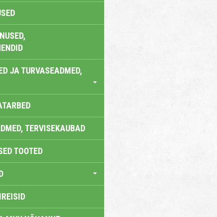
USED
NUSED,
ENDID
ED JA TURVASEADMED,
ATARBED
DMED, TERVISEKAUBAD
SED TOOTED
D
IREISID