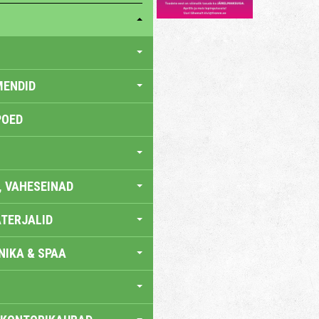
MENDID
POED
, VAHESEINAD
TERJALID
IKA & SPAA