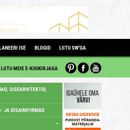
LANEERI ISE
BLOGID
LIITU SW'GA
LIITU MEIE E-KUUKIRJAGA
AD, SISEARHITEKTID,
- JA DISAINIFIRMAD