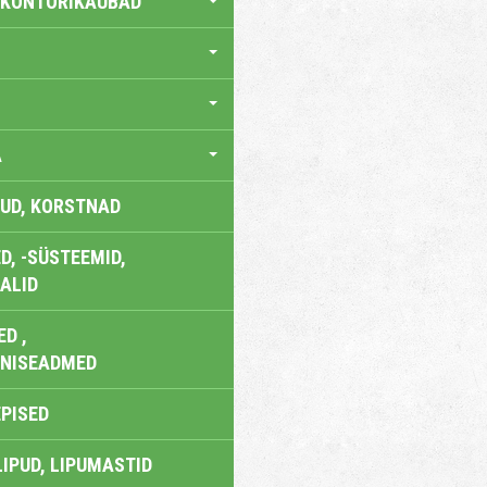
 KONTORIKAUBAD
A
UD, KORSTNAD
, -SÜSTEEMID,
ALID
D ,
ONISEADMED
EPISED
LIPUD, LIPUMASTID