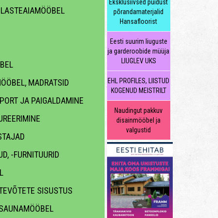
Eksklusiivsed puidust
 LASTEAIAMÖÖBEL
põrandamaterjalid
Hansafloorist
Eesti suurim liuguste
ja garderoobide müüja
LIUGLEV UKS
BEL
EHL PROFILES, LIISTUD
ÖÖBEL, MADRATSID
KOGENUD MEISTRILT
PORT JA PAIGALDAMINE
Naudingut pakkuv
UREERIMINE
disainmööbel ja
valgustid
STAJAD
D, -FURNITUURID
L
TEVÕTETE SISUSTUS
 SAUNAMÖÖBEL