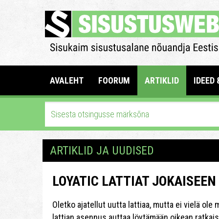
AVALEHT
FOORUM
ARTIKLID
IDEED 
ARTIKLID JA UUDISED
LOYATIC LATTIAT JOKAISEE
Oletko ajatellut uutta lattiaa, mutta ei vielä ol
lattian asennus auttaa löytämään oikean ratkais