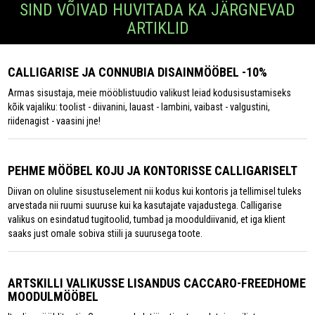
SIND VÕIVAD HUVITADA KA JÄRGNEVAD
ARTIKLID
CALLIGARISE JA CONNUBIA DISAINMÖÖBEL -10%
Armas sisustaja, meie mööblistuudio valikust leiad kodusisustamiseks
kõik vajaliku: toolist - diivanini, lauast - lambini, vaibast - valgustini,
riidenagist - vaasini jne!
PEHME MÖÖBEL KOJU JA KONTORISSE CALLIGARISELT
Diivan on oluline sisustuselement nii kodus kui kontoris ja tellimisel tuleks
arvestada nii ruumi suuruse kui ka kasutajate vajadustega. Calligarise
valikus on esindatud tugitoolid, tumbad ja mooduldiivanid, et iga klient
saaks just omale sobiva stiili ja suurusega toote.
ARTSKILLI VALIKUSSE LISANDUS CACCARO-FREEDHOME
MOODULMÖÖBEL