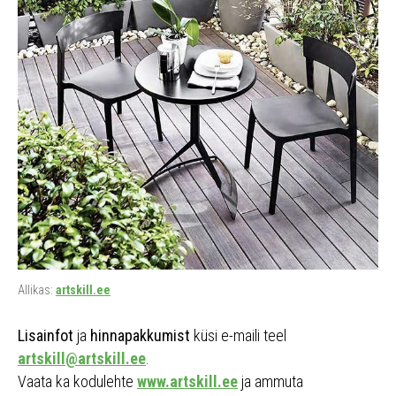
Allikas:
artskill.ee
Lisainfot
ja
hinnapakkumist
küsi e-maili teel
artskill@artskill.ee
.
Vaata ka kodulehte
www.artskill.ee
ja ammuta