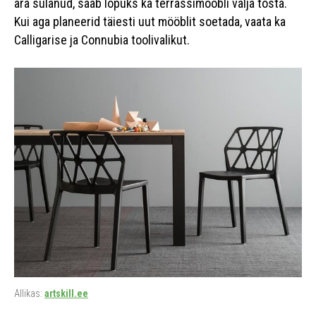
ära sulanud, saab lõpuks ka terrassimööbli välja tõsta.
Kui aga planeerid täiesti uut mööblit soetada, vaata ka
Calligarise ja Connubia toolivalikut.
Allikas:
artskill.ee