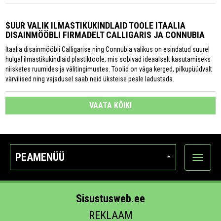
SUUR VALIK ILMASTIKUKINDLAID TOOLE ITAALIA
DISAINMÖÖBLI FIRMADELT CALLIGARIS JA CONNUBIA
Itaalia disainmööbli Calligarise ning Connubia valikus on esindatud suurel
hulgal ilmastikukindlaid plastiktoole, mis sobivad ideaalselt kasutamiseks
niisketes ruumides ja välitingimustes. Toolid on väga kerged, pilkupüüdvalt
värvilised ning vajadusel saab neid üksteise peale ladustada.
VAATA KÕIKI
PEAMENÜÜ
Ava
kategoo
Sisustusweb.ee
REKLAAM