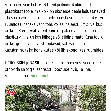
Valikus on suur hulk
efektseid ja ilmastikukindlast
plastikust toole
, mis kõik on
üksteise peale ladustatavad
- kas neli või kuus tükki. Toole saab kasutada ka
niisketes
ruumides
, näiteks vannitoas või sauna eesruumis. Valikus
on
kuni 8 erinevat värvitooni
ning olenevalt toolist on
plastiku viimistlus kas
läikega või siidine matt
. Kuna toolid
on
kerged ja väga vastupidavad
, sobivad nad ideaalselt
kasutamiseks ka
kohvikutes või ühiskondlikes ruumides.
HERO, SKIN ja BASIL
toolide istumismugavust saad kohe
proovida salongis, aadressil
Tööstuse 47b, Tallinn.
Vaata lähemalt
siit
ja
siit
.