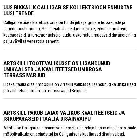
UUS RIKKALIK CALLIGARISE KOLLEKTSIOON ENNUSTAB
UUSI TRENDE
Calligarise uues kollektsioonis on tunda juba järgmiste hooaegade ja
suundumuste hõngu. Sealt leiab stiilseid retro-toole, erksaid mustreid,
kaasaegseid ja funktsionaalseid laudu, uskumatult mugavaid diivaneid ning
palju värvilist veneetsia sametit.
ARTSKILLI TOOTEVALIKUSSE ON LISANDUNUD
UNIKAALSED JA KVALITEETSED UMBROSA
TERRASSIVARJUD
Lisaks Itaalia disainmööblile on Artskilli valikusse lisandunud ka unikaalsed
ja kvaliteetsed Umbrosa terrassivarjud Belgiast.
ARTSKILL PAKUB LAIAS VALIKUS KVALITEETSEID JA
ISIKUPÄRASEID ITAALIA DISAINVAIPU
Artskill on Calligarise disainmööbli ametlik esindaja Eestis ning lisaks laiale
mööblivalikule on esindatud ka Calligarise isikupärased disainvaibad.