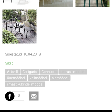
Sisestatud: 10.04.2018
Sildid:
Artskill
Calligaris
Connubia
terrassimööbel
õuemööbel
välimööbel
aiamööbel
ilmastikukindel mööbel
0