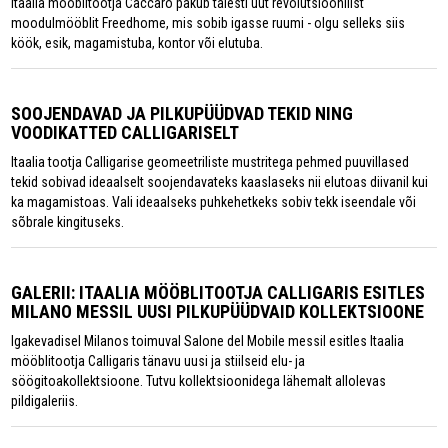
Itaalia mööblitootja Caccaro pakub täiesti uut revolutsioonilist
moodulmööblit Freedhome, mis sobib igasse ruumi - olgu selleks siis
köök, esik, magamistuba, kontor või elutuba.
SOOJENDAVAD JA PILKUPÜÜDVAD TEKID NING
VOODIKATTED CALLIGARISELT
Itaalia tootja Calligarise geomeetriliste mustritega pehmed puuvillased
tekid sobivad ideaalselt soojendavateks kaaslaseks nii elutoas diivanil kui
ka magamistoas. Vali ideaalseks puhkehetkeks sobiv tekk iseendale või
sõbrale kingituseks.
GALERII: ITAALIA MÖÖBLITOOTJA CALLIGARIS ESITLES
MILANO MESSIL UUSI PILKUPÜÜDVAID KOLLEKTSIOONE
Igakevadisel Milanos toimuval Salone del Mobile messil esitles Itaalia
mööblitootja Calligaris tänavu uusi ja stiilseid elu- ja
söögitoakollektsioone. Tutvu kollektsioonidega lähemalt allolevas
pildigaleriis.