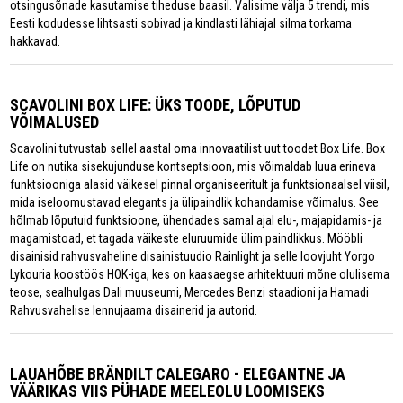
otsingusõnade kasutamise tiheduse baasil. Valisime välja 5 trendi, mis
Eesti kodudesse lihtsasti sobivad ja kindlasti lähiajal silma torkama
hakkavad.
SCAVOLINI BOX LIFE: ÜKS TOODE, LÕPUTUD
VÕIMALUSED
Scavolini tutvustab sellel aastal oma innovaatilist uut toodet Box Life. Box
Life on nutika sisekujunduse kontseptsioon, mis võimaldab luua erineva
funktsiooniga alasid väikesel pinnal organiseeritult ja funktsionaalsel viisil,
mida iseloomustavad elegants ja ülipaindlik kohandamise võimalus. See
hõlmab lõputuid funktsioone, ühendades samal ajal elu-, majapidamis- ja
magamistoad, et tagada väikeste eluruumide ülim paindlikkus. Mööbli
disainisid rahvusvaheline disainistuudio Rainlight ja selle loovjuht Yorgo
Lykouria koostöös HOK-iga, kes on kaasaegse arhitektuuri mõne olulisema
teose, sealhulgas Dali muuseumi, Mercedes Benzi staadioni ja Hamadi
Rahvusvahelise lennujaama disainerid ja autorid.
LAUAHÕBE BRÄNDILT CALEGARO - ELEGANTNE JA
VÄÄRIKAS VIIS PÜHADE MEELEOLU LOOMISEKS