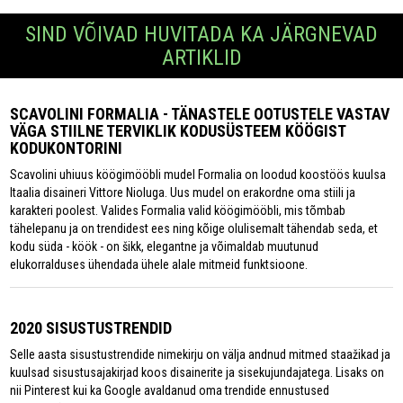
SIND VÕIVAD HUVITADA KA JÄRGNEVAD
ARTIKLID
SCAVOLINI FORMALIA - TÄNASTELE OOTUSTELE VASTAV
VÄGA STIILNE TERVIKLIK KODUSÜSTEEM KÖÖGIST
KODUKONTORINI
Scavolini uhiuus köögimööbli mudel Formalia on loodud koostöös kuulsa
Itaalia disaineri Vittore Nioluga. Uus mudel on erakordne oma stiili ja
karakteri poolest. Valides Formalia valid köögimööbli, mis tõmbab
tähelepanu ja on trendidest ees ning kõige olulisemalt tähendab seda, et
kodu süda - köök - on šikk, elegantne ja võimaldab muutunud
elukorralduses ühendada ühele alale mitmeid funktsioone.
2020 SISUSTUSTRENDID
Selle aasta sisustustrendide nimekirju on välja andnud mitmed staažikad ja
kuulsad sisustusajakirjad koos disainerite ja sisekujundajatega. Lisaks on
nii Pinterest kui ka Google avaldanud oma trendide ennustused