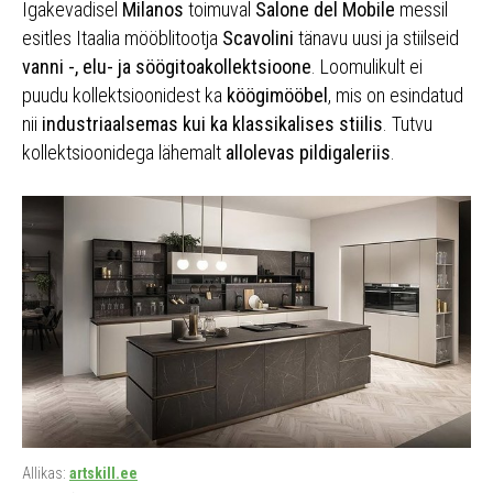
Igakevadisel
Milanos
toimuval
Salone del Mobile
messil
esitles Itaalia mööblitootja
Scavolini
tänavu uusi ja stiilseid
vanni -, elu- ja söögitoakollektsioone
. Loomulikult ei
puudu kollektsioonidest ka
köögimööbel
, mis on esindatud
nii
industriaalsemas kui ka klassikalises stiilis
. Tutvu
kollektsioonidega lähemalt
allolevas pildigaleriis
.
Allikas:
artskill.ee