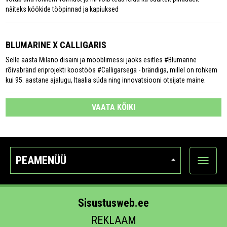
näiteks köökide tööpinnad ja kapiuksed
BLUMARINE X CALLIGARIS
Selle aasta Milano disaini ja mööblimessi jaoks esitles #Blumarine
rõivabränd eriprojekti koostöös #Calligarsega - brändiga, millel on rohkem
kui 95. aastane ajalugu, Itaalia süda ning innovatsiooni otsijate maine.
VAATA KÕIKI
PEAMENÜÜ
Ava
kategoo
Sisustusweb.ee
REKLAAM