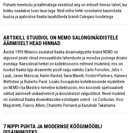
Pühade meeleolu ja kallimatega veedetud aeg on eriliselt hinnas talvel, kui
kokku saadakse toas laua taga. Neid erilisi hetki soovitame kaunistada
kuulsa ja ajaloolise Itaalia lauahõbeda brändi Calegaro toodetega.
ARTSKILL STUUDIOL ON NEMO SALONGINÄIDISTELE
ÄÄRMISELT HEAD HINNAD
Aastal 1993 Milanos asutatud Itaalia disainvalgustite bränd NEMO on
algusest peale olnud innovaatiliste lahenduste ja moodsa joonega disaini
esindaja. Käesoleval hetkel on kollektsioonis mitmeid mudeleid, mis on
loodud Itaalia tipp-disainerite poolt nagu näiteks Carlo Forcolini, Jehs +
Laub, Javier Mariscal, Karim Rashid, Ilaria Marelli, Foster+Partners, Hannes
Wettstein ja Roberto Paoli. Lisaks hooajaliste kollektsioonide mudelitele
on NEMO-l ka Masters-nimeline kollektsioon, mis koosneb spetsiaalselt
valitud äärmiselt unikaalsetest ja ikoonilistest valgustitest. Need mudelid
on sündinud Itaalia disainiklassika esindajate sulest - Le Corbusier, Vico
Magistretti, Franco Albini, Charlotte Perriand ja Kazuhide Takahama.
7 NIPPI PUHTA JA MODERNSE KÖÖGIMÖÖBLI
DISAINIMISEKS