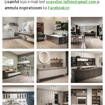
Lisainfot
küsi e-maili teel
scavolini.tallinn@gmail.com
ja
ammuta inspiratsiooni
ka
Facebookist
.