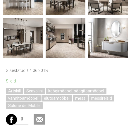
Sisestatud: 04.06.2018
Sildid:
Artskill
Scavolini
köögimööbel. söögitoamööbel
vannitoamööbel
elutoamööbel
mess
messireisid
Salone del Mobile
0