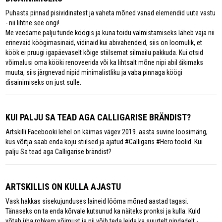
Puhasta pinnad pisividinatest ja vaheta mõned vanad elemendid uute vastu
- nii lihtne see ongi!
Me veedame palju tunde köögis ja kuna toidu valmistamiseks läheb vaja nii
erinevaid köögimasinaid, vidinaid kui abivahendeid, siis on loomulik, et
köök ei pruugi igapäevaselt kõige stiilsemat silmailu pakkuda. Kui otsid
võimalusi oma kööki renoveerida või ka lihtsalt mõne nipi abil šikimaks
muuta, siis järgnevad nipid minimalistliku ja vaba pinnaga köögi
disainimiseks on just sulle.
KUI PALJU SA TEAD AGA CALLIGARISE BRÄNDIST?
Artskilli Facebooki lehel on käimas vägev 2019. aasta suvine loosimäng,
kus võitja saab enda koju stiilsed ja ajatud #Calligaris #Hero toolid. Kui
palju Sa tead aga Calligarise brändist?
ARTSKILLIS ON KULLA AJASTU
Vask hakkas sisekujunduses laineid lööma mõned aastad tagasi.
Tänaseks on ta enda kõrvale kutsunud ka näiteks pronksi ja kulla. Kuld
võtab üha rohkem võimust ja nii võib teda leida ka suurtelt pindadelt -