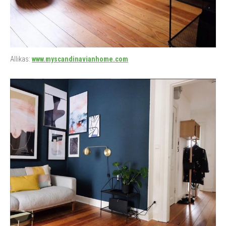
Allikas:
www.myscandinavianhome.com