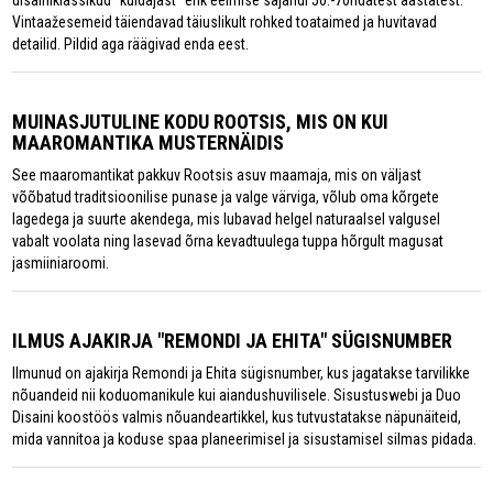
disainiklassikud "kuldajast" ehk eelmise sajandi 50.-70ndatest aastatest.
Vintaažesemeid täiendavad täiuslikult rohked toataimed ja huvitavad
detailid. Pildid aga räägivad enda eest.
MUINASJUTULINE KODU ROOTSIS, MIS ON KUI
MAAROMANTIKA MUSTERNÄIDIS
See maaromantikat pakkuv Rootsis asuv maamaja, mis on väljast
võõbatud traditsioonilise punase ja valge värviga, võlub oma kõrgete
lagedega ja suurte akendega, mis lubavad helgel naturaalsel valgusel
vabalt voolata ning lasevad õrna kevadtuulega tuppa hõrgult magusat
jasmiiniaroomi.
ILMUS AJAKIRJA "REMONDI JA EHITA" SÜGISNUMBER
Ilmunud on ajakirja Remondi ja Ehita sügisnumber, kus jagatakse tarvilikke
nõuandeid nii koduomanikule kui aiandushuvilisele. Sisustuswebi ja Duo
Disaini koostöös valmis nõuandeartikkel, kus tutvustatakse näpunäiteid,
mida vannitoa ja koduse spaa planeerimisel ja sisustamisel silmas pidada.