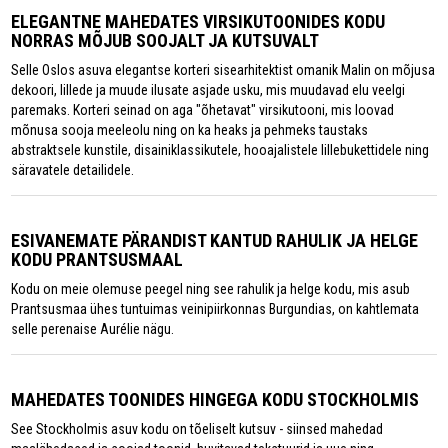
ELEGANTNE MAHEDATES VIRSIKUTOONIDES KODU
NORRAS MÕJUB SOOJALT JA KUTSUVALT
Selle Oslos asuva elegantse korteri sisearhitektist omanik Malin on mõjusa
dekoori, lillede ja muude ilusate asjade usku, mis muudavad elu veelgi
paremaks. Korteri seinad on aga "õhetavat" virsikutooni, mis loovad
mõnusa sooja meeleolu ning on ka heaks ja pehmeks taustaks
abstraktsele kunstile, disainiklassikutele, hooajalistele lillebukettidele ning
säravatele detailidele.
ESIVANEMATE PÄRANDIST KANTUD RAHULIK JA HELGE
KODU PRANTSUSMAAL
Kodu on meie olemuse peegel ning see rahulik ja helge kodu, mis asub
Prantsusmaa ühes tuntuimas veinipiirkonnas Burgundias, on kahtlemata
selle perenaise Aurélie nägu.
MAHEDATES TOONIDES HINGEGA KODU STOCKHOLMIS
See Stockholmis asuv kodu on tõeliselt kutsuv - siinsed mahedad