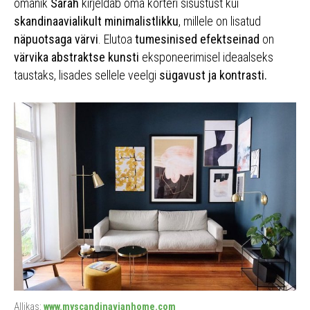
omanik
Sarah
kirjeldab oma korteri sisustust kui
skandinaavialikult minimalistlikku
, millele on lisatud
näpuotsaga värvi
. Elutoa
tumesinised efektseinad
on
värvika abstraktse kunsti
eksponeerimisel ideaalseks
taustaks, lisades sellele veelgi
sügavust ja kontrasti.
Allikas:
www.myscandinavianhome.com