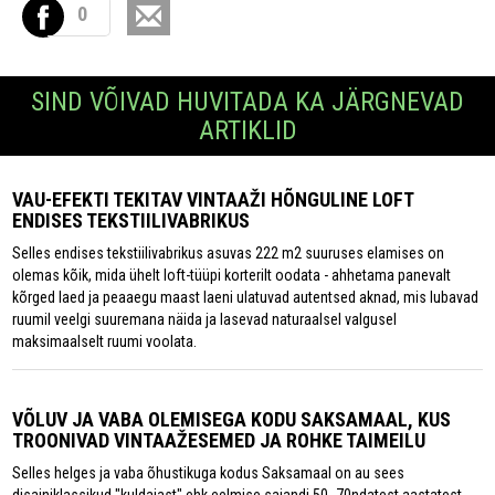
0
SIND VÕIVAD HUVITADA KA JÄRGNEVAD
ARTIKLID
VAU-EFEKTI TEKITAV VINTAAŽI HÕNGULINE LOFT
ENDISES TEKSTIILIVABRIKUS
Selles endises tekstiilivabrikus asuvas 222 m2 suuruses elamises on
olemas kõik, mida ühelt loft-tüüpi korterilt oodata - ahhetama panevalt
kõrged laed ja peaaegu maast laeni ulatuvad autentsed aknad, mis lubavad
ruumil veelgi suuremana näida ja lasevad naturaalsel valgusel
maksimaalselt ruumi voolata.
VÕLUV JA VABA OLEMISEGA KODU SAKSAMAAL, KUS
TROONIVAD VINTAAŽESEMED JA ROHKE TAIMEILU
Selles helges ja vaba õhustikuga kodus Saksamaal on au sees