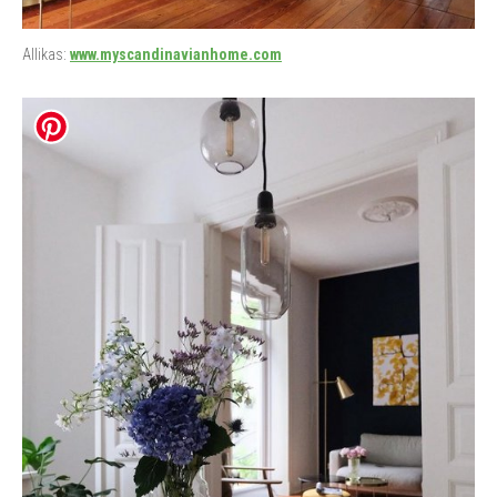
Allikas:
www.myscandinavianhome.com