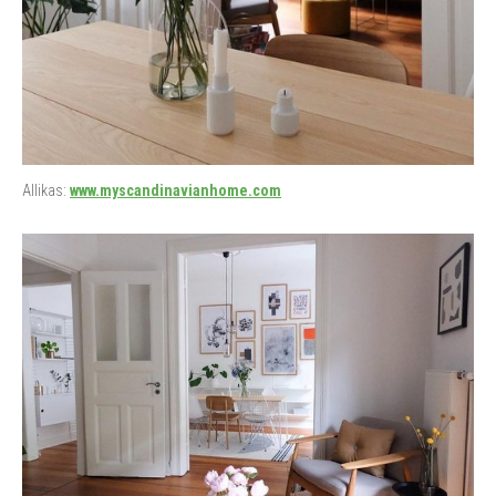
Allikas:
www.myscandinavianhome.com