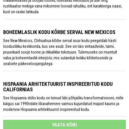
maalähedased ja soojad toonid, huvitavad tekstuurid ja uue ning
rustikaalse mekiga vana miksimine loovad rahuliku, ent karakteriga oaasi,
kust on raske lahkuda.
BOHEEMLASLIK KODU KÕRBE SERVAL NEW MEXICOS
See New Mexicos, Chihuahua kõrbe serval asuv kodu peegeldab hästi
looduslikku keskkonda, kus see asub. See on täis vintaažleide, taimi,
pruunikaid sooje toone ja rikkalikke tekstuure. Tulemuseks on muretult
vaba ja boheemlaslik interjöör, mis sulandub kokku kõrbetoonide ja
sealsete päikeseloojangutega.
HISPAANIA ARHITEKTUURIST INSPIREERITUD KODU
CALIFORNIAS
See Hispaania stiilis kodu on teinud läbi põhjaliku transformatsiooni, mille
käigus sai 1990ndate libavahemere vaimus kujundatud majast kaunis ja
modernne Hispaania arhitektuurist inspireeritud kodu.
VAATA KÕIKI