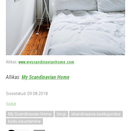
Allikas:
www.myscandinavianhome.com
Allikas:
My Scandinavian Home
Sisestatud: 09.08.2018
Sildid:
My Scandinavian Home
blogi
skandinaavia sisekujundus
kodu sisustamine