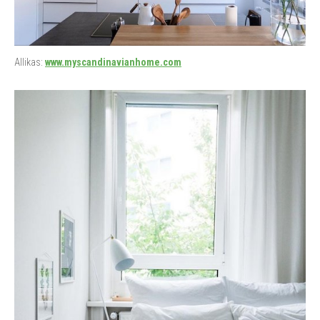
Allikas:
www.myscandinavianhome.com