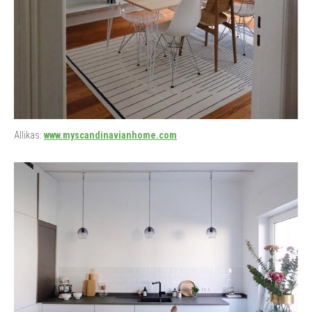
Allikas:
www.myscandinavianhome.com