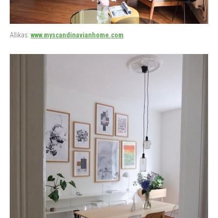
Allikas:
www.myscandinavianhome.com