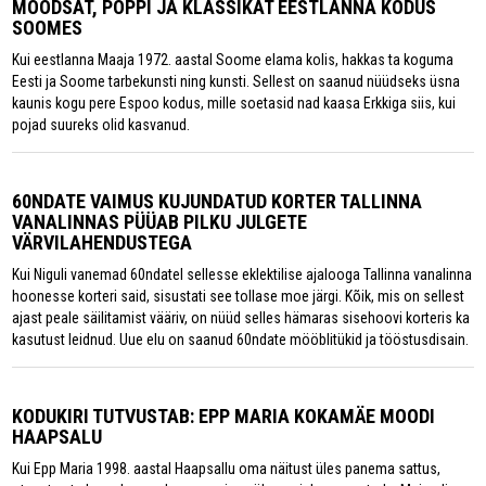
MOODSAT, POPPI JA KLASSIKAT EESTLANNA KODUS
SOOMES
Kui eestlanna Maaja 1972. aastal Soome elama kolis, hakkas ta koguma
Eesti ja Soome tarbekunsti ning kunsti. Sellest on saanud nüüdseks üsna
kaunis kogu pere Espoo kodus, mille soetasid nad kaasa Erkkiga siis, kui
pojad suureks olid kasvanud.
60NDATE VAIMUS KUJUNDATUD KORTER TALLINNA
VANALINNAS PÜÜAB PILKU JULGETE
VÄRVILAHENDUSTEGA
Kui Niguli vanemad 60ndatel sellesse eklektilise ajalooga Tallinna vanalinna
hoonesse korteri said, sisustati see tollase moe järgi. Kõik, mis on sellest
ajast peale säilitamist vääriv, on nüüd selles hämaras sisehoovi korteris ka
kasutust leidnud. Uue elu on saanud 60ndate mööblitükid ja tööstusdisain.
KODUKIRI TUTVUSTAB: EPP MARIA KOKAMÄE MOODI
HAAPSALU
Kui Epp Maria 1998. aastal Haapsallu oma näitust üles panema sattus,