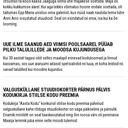
otsustas ta koos kaasa Jaaguga sinna ühe majakese soetada. Maja oli
kokku kukkumise äärel. Kui aga tekkis võimalus hoone endale soetada, oli
täitumas Epp Maria unistus oma galeriist, kus nüüd saab nautida tema tütre
Anni Arro sisustatud stuudioid. Seal on esindatud nii ema, isa kui ka õe
looming.
UUE ILME SAANUD AED VIIMSI POOLSAAREL PÜÜAB
PILKU TALULILLEDE JA MOODSA KUJUNDUSEGA
Kui 30 aastat tagasi olid selles maalapil erinevad koduloomad ja linnud
kasvamas, siis uue aiaruumi aitasid spetsialistid nii luua, et koha leidsid nii
vanad talulilled kui moodne kujundus.
VALGUSKÜLLANE STUUDIOKORTER PÄRNUS PÄLVIS
KODUKIRJA STIILSE KODU PREEMIA
Kodukirja "Aasta Kodu" konkursil stiilse kodu preemia pälvinud
valgusküllane kahe rõduga stuudiokorter on väga päikseline ja pärnulik.
Enamik mööblit on seal taaskasutatud ning õrn roosa värv oli perenaise
Maarja lemmik juba enne selle moodi tulemist.