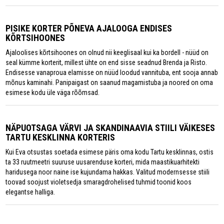
PISIKE KORTER PÕNEVA AJALOOGA ENDISES
KÕRTSIHOONES
Ajaloolises kõrtsihoones on olnud nii keeglisaal kui ka bordell - nüüd on
seal kümme korterit, millest ühte on end sisse seadnud Brenda ja Risto.
Endisesse vanaproua elamisse on nüüd loodud vannituba, ent sooja annab
mõnus kaminahi. Panipaigast on saanud magamistuba ja noored on oma
esimese kodu üle väga rõõmsad.
NÄPUOTSAGA VÄRVI JA SKANDINAAVIA STIILI VÄIKESES
TARTU KESKLINNA KORTERIS
Kui Eva otsustas soetada esimese päris oma kodu Tartu kesklinnas, ostis
ta 33 ruutmeetri suuruse uusarenduse korteri, mida maastikuarhitekti
haridusega noor naine ise kujundama hakkas. Valitud modernsesse stiili
toovad soojust violetsedja smaragdrohelised tuhmid toonid koos
elegantse halliga.