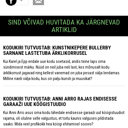
SIND VÕIVAD HUVITADA KA JÄRGNEVAD
ARTIKLID
KODUKIRI TUTVUSTAB: KUNSTNIKEPERE BULLERBY
SARNANE LASTETUBA ÄRKLIKORRUSEL
Kui Karel ja Epp endale uue kodu soetasid, andis teine laps oma
sündimisest märku. Nüüd on neil juba neli last, kes mõnusalt kodu
ärklikorrust jagavad ning kellest vanemad on juba pesast välja lendamas.
Milline näeb välja kodu, kus on palju kunsti ja muusikat?
KODUKIRI TUTVUSTAB: ANNI ARRO RAJAS ENDISESSE
GARAAŽI UUE KÖÖGISTUUDIO
Kui Anni Arro asus oma kodu lähedale endisesse garaaži uut köögistuudiot
rajama, oli oluline selle valgustus, et toitu kaunis valguses pildistada
saaks. Mida veel profikokk hea köögi ehitamisel soovis?