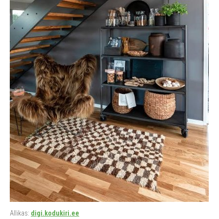
Allikas:
digi.kodukiri.ee