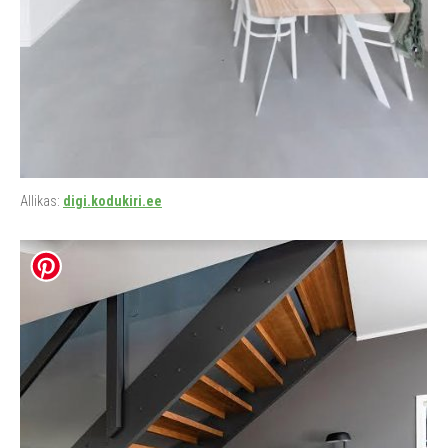
Allikas:
digi.kodukiri.ee