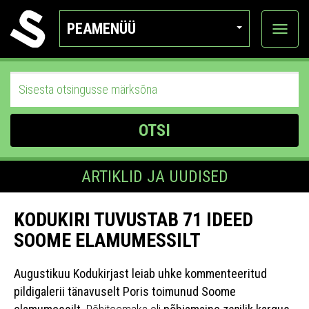
PEAMENÜÜ
Ava
katego
OTSI
ARTIKLID JA UUDISED
KODUKIRI TUVUSTAB 71 IDEED
SOOME ELAMUMESSILT
Augustikuu Kodukirjast leiab uhke kommenteeritud
pildigalerii tänavuselt Poris toimunud Soome