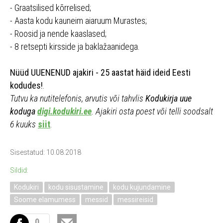
- Graatsilised kõrrelised;
- Aasta kodu kauneim aiaruum Murastes;
- Roosid ja nende kaaslased;
- 8 retsepti kirsside ja baklažaanidega.
Nüüd UUENENUD ajakiri - 25 aastat häid ideid Eesti
kodudes!
.
Tutvu ka nutitelefonis, arvutis või tahvlis
Kodukirja uue
koduga
digi.kodukiri.ee
. Ajakiri osta poest või telli soodsalt
6 kuuks
siit
.
Sisestatud: 10.08.2018
Sildid:
Kodukiri
kodu sisustamine
kodu kujundamine
Soome elamumess
messid
messireisid
0