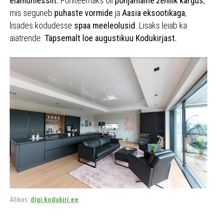
elamumessilt.
Põhiteemaks oli
põhjamaine
zen
ilik kargus
,
mis seguneb
puhaste vormide
ja
Aasia eksootikaga
,
lisades kodudesse
spaa meeleolusid
. Lisaks leiab ka
aiatrende.
Täpsemalt loe augustikuu Kodukirjast.
Allikas:
digi.kodukiri.ee