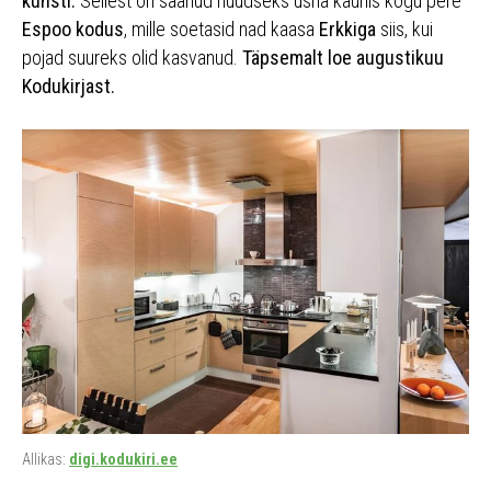
kunsti.
Sellest on saanud nüüdseks üsna kaunis kogu pere
Espoo kodus
, mille soetasid nad kaasa
Erkkiga
siis, kui
pojad suureks olid kasvanud.
Täpsemalt loe augustikuu
Kodukirjast.
Allikas:
digi.kodukiri.ee