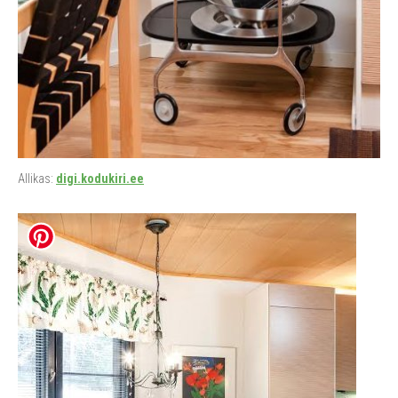
Allikas:
digi.kodukiri.ee