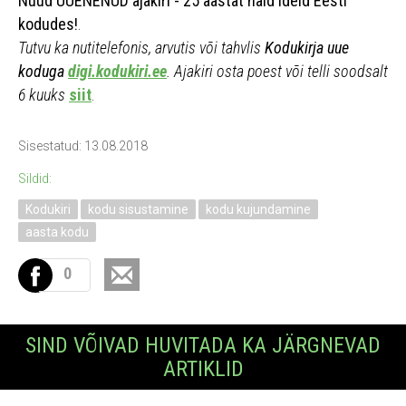
Nüüd UUENENUD ajakiri - 25 aastat häid ideid Eesti
kodudes!
.
Tutvu ka nutitelefonis, arvutis või tahvlis
Kodukirja uue
koduga
digi.kodukiri.ee
. Ajakiri osta poest või telli soodsalt
6 kuuks
siit
.
Sisestatud: 13.08.2018
Sildid:
Kodukiri
kodu sisustamine
kodu kujundamine
aasta kodu
0
SIND VÕIVAD HUVITADA KA JÄRGNEVAD
ARTIKLID