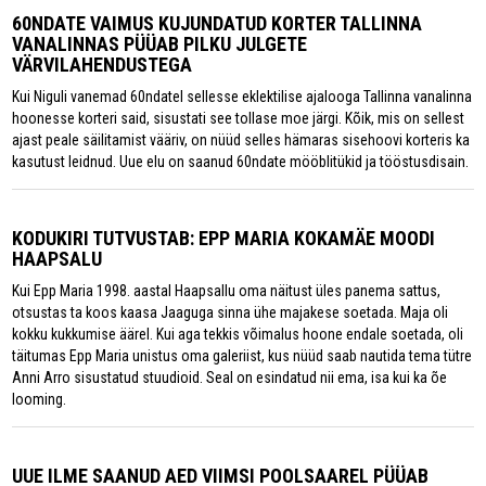
60NDATE VAIMUS KUJUNDATUD KORTER TALLINNA
VANALINNAS PÜÜAB PILKU JULGETE
VÄRVILAHENDUSTEGA
Kui Niguli vanemad 60ndatel sellesse eklektilise ajalooga Tallinna vanalinna
hoonesse korteri said, sisustati see tollase moe järgi. Kõik, mis on sellest
ajast peale säilitamist vääriv, on nüüd selles hämaras sisehoovi korteris ka
kasutust leidnud. Uue elu on saanud 60ndate mööblitükid ja tööstusdisain.
KODUKIRI TUTVUSTAB: EPP MARIA KOKAMÄE MOODI
HAAPSALU
Kui Epp Maria 1998. aastal Haapsallu oma näitust üles panema sattus,
otsustas ta koos kaasa Jaaguga sinna ühe majakese soetada. Maja oli
kokku kukkumise äärel. Kui aga tekkis võimalus hoone endale soetada, oli
täitumas Epp Maria unistus oma galeriist, kus nüüd saab nautida tema tütre
Anni Arro sisustatud stuudioid. Seal on esindatud nii ema, isa kui ka õe
looming.
UUE ILME SAANUD AED VIIMSI POOLSAAREL PÜÜAB