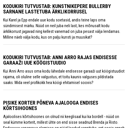
KODUKIRI TUTVUSTAB: KUNSTNIKEPERE BULLERBY
SARNANE LASTETUBA ÄRKLIKORRUSEL
Kui Karel ja Epp endale uue kodu soetasid, andis teine laps oma
sündimisest märku. Nüüd on neil juba neli last, kes mõnusalt kodu
ärklikorrust jagavad ning kellest vanemad on juba pesast välja lendamas.
Milline näeb välja kodu, kus on palju kunsti ja muusikat?
KODUKIRI TUTVUSTAB: ANNI ARRO RAJAS ENDISESSE
GARAAŽI UUE KÖÖGISTUUDIO
Kui Anni Arro asus oma kodu lähedale endisesse garaaži uut köögistuudiot
rajama, oli oluline selle valgustus, et toitu kaunis valguses pildistada
saaks. Mida veel profikokk hea köögi ehitamisel soovis?
PISIKE KORTER PÕNEVA AJALOOGA ENDISES
KÕRTSIHOONES
Ajaloolises kõrtsihoones on olnud nii keeglisaal kui ka bordell - nüüd on
seal kümme korterit, millest ühte on end sisse seadnud Brenda ja Risto.
Endisesse vanaproua elamisse on nüüd loodud vannituba, ent sooja annab