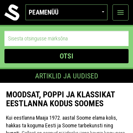
PEAMENÜÜ
Ava
katego
OTSI
ARTIKLID JA UUDISED
MOODSAT, POPPI JA KLASSIKAT
EESTLANNA KODUS SOOMES
Kui eestlanna Maaja 1972. aastal Soome elama kolis,
hakkas ta koguma Eesti ja Soome tarbekunsti ning