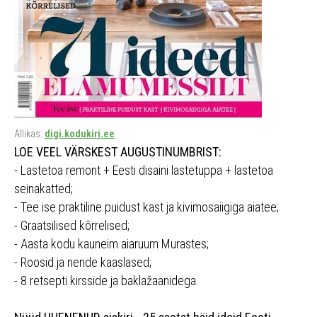
Allikas:
digi.kodukiri.ee
LOE VEEL VÄRSKEST AUGUSTINUMBRIST:
- Lastetoa remont + Eesti disaini lastetuppa + lastetoa
seinakatted;
- Tee ise praktiline puidust kast ja kivimosaiigiga aiatee;
- Graatsilised kõrrelised;
- Aasta kodu kauneim aiaruum Murastes;
- Roosid ja nende kaaslased;
- 8 retsepti kirsside ja baklažaanidega.