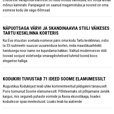
mõnus kaminahi. Panipaigast on saanud magamistuba ja noored on oma
esimese kodu üle väga rõõmsad.
NÄPUOTSAGA VÄRVI JA SKANDINAAVIA STIILI VÄIKESES
TARTU KESKLINNA KORTERIS
Kui Eva otsustas soetada esimese päris oma kodu Tartu kesklinnas, ostis
ta 33 ruutmeetri suuruse uusarenduse korteri, mida maastikuarhitekti
haridusega noor naine ise kujundama hakkas. Valitud modernsesse stiili
toovad soojust violetsedja smaragdrohelised tuhmid toonid koos
elegantse halliga.
KODUKIRI TUVUSTAB 71 IDEED SOOME ELAMUMESSILT
Augustikuu Kodukirjast leiab uhke kommenteeritud pildigalerii tänavuselt
Poris toimunud Soome elamumessilt. Põhiteemaks oli põhjamaine zenilik
kargus, mis seguneb puhaste vormide ja Aasia eksootikaga, lisades
kodudesse spaa meeleolusid. Lisaks leiab ka aiatrende.