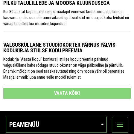
PILKU TALULILLEDE JA MOODSA KUJUNDUSEGA
Kui 30 aastat tagasi olid selles maalapil erinevad koduloomad ja linnud
kasvamas, siis uue aiaruumi aitasid spetsialistid nii luua, et koha leidsid nii
vanad talulilled kui moodne kujundus.
VALGUSKÜLLANE STUUDIOKORTER PÄRNUS PÄLVIS
KODUKIRJA STIILSE KODU PREEMIA
Kodukirja "Aasta Kodu" konkursil stiilse kodu preemia pälvinud
valgusküllane kahe rõduga stuudiokorter on väga päikseline ja pärnulik.
Enamik mööblit on seal taaskasutatud ning õrn roosa värv oli perenaise
Maarja lemmik juba enne selle moodi tulemist.
VAATA KÕIKI
PEAMENÜÜ
Ava
kategoo