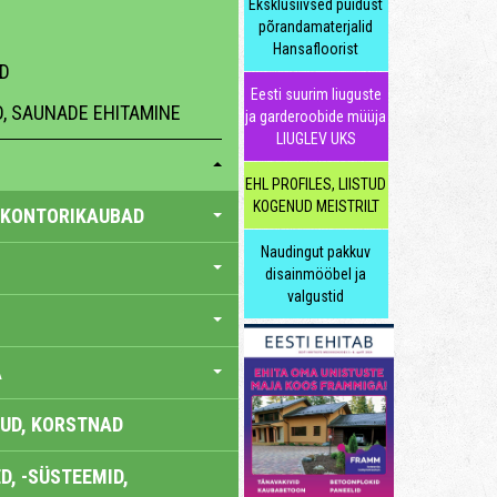
Eksklusiivsed puidust
põrandamaterjalid
Hansafloorist
D
Eesti suurim liuguste
, SAUNADE EHITAMINE
ja garderoobide müüja
LIUGLEV UKS
EHL PROFILES, LIISTUD
KOGENUD MEISTRILT
 KONTORIKAUBAD
Naudingut pakkuv
disainmööbel ja
valgustid
A
UD, KORSTNAD
, -SÜSTEEMID,