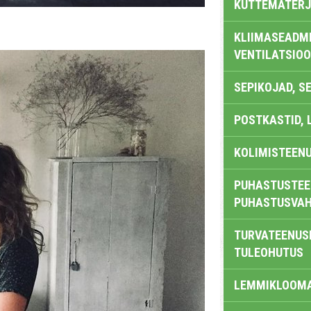
KÜTTEMATERJ
KLIIMASEADME
VENTILATSIO
SEPIKOJAD, S
POSTKASTID, 
KOLIMISTEEN
PUHASTUSTEE
PUHASTUSVAH
TURVATEENUS
TULEOHUTUS
LEMMIKLOOM