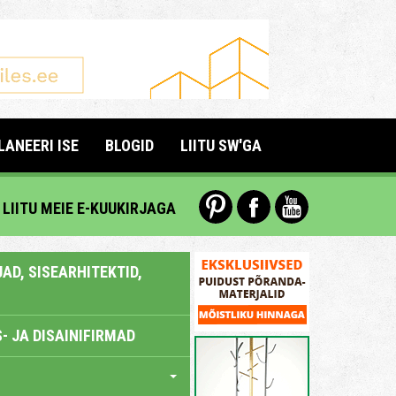
LANEERI ISE
BLOGID
LIITU SW'GA
LIITU MEIE E-KUUKIRJAGA
AD, SISEARHITEKTID,
- JA DISAINIFIRMAD