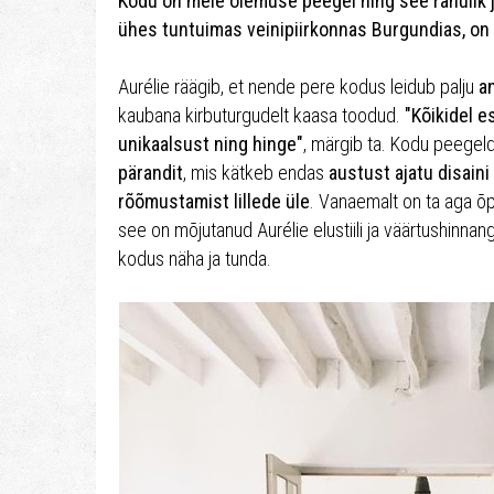
Kodu on meie olemuse peegel ning see rahulik 
ühes tuntuimas veinipiirkonnas Burgundias, on 
Aurélie räägib, et nende pere kodus leidub palju
an
kaubana kirbuturgudelt kaasa toodud.
"Kõikidel e
unikaalsust ning hinge"
, märgib ta. Kodu peege
pärandit
, mis kätkeb endas
austust ajatu disaini
rõõmustamist lillede üle
. Vanaemalt on ta aga 
see on mõjutanud Aurélie elustiili ja väärtushinnan
kodus näha ja tunda.