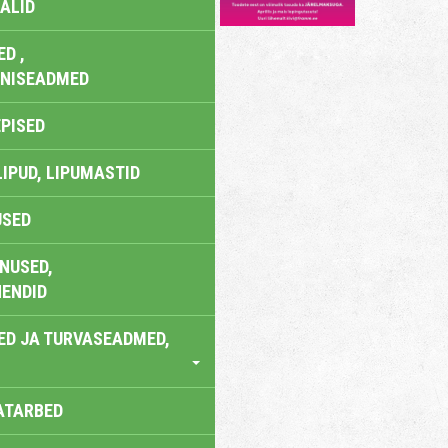
ALID
D ,
ONISEADMED
EPISED
LIPUD, LIPUMASTID
USED
NUSED,
ENDID
ED JA TURVASEADMED,
ATARBED