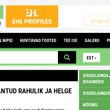
& NIPID
HUVITAVAD TOOTED
TEE ISE
GALERII
P
EST
SISEKUJUNDAJ
DISAINERID
NTUD RAHULIK JA HELGE
SISEKUJUNDUS
MÖÖBEL