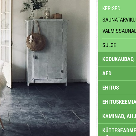
KERISED
SAUNATARVIKU
VALMISSAUNAD
SULGE
KODUKAUBAD,
AED
EHITUS
EHITUSKEEMI
KAMINAD, AHJ
KÜTTESEADMED