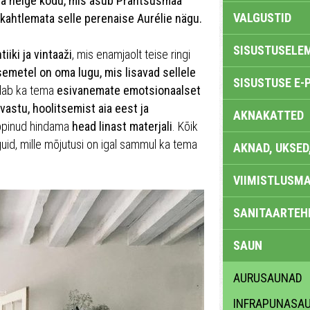
ja helge kodu, mis asub Prantsusmaa
VALGUSTID
kahtlemata selle perenaise Aurélie nägu.
SISUSTUSELE
tiiki ja vintaaži
, mis enamjaolt teise ringi
semetel on oma lugu, mis lisavad sellele
SISUSTUSE E-
ldab ka tema
esivanemate emotsionaalset
 vastu, hoolitsemist aia eest ja
AKNAKATTED
õppinud hindama
head linast materjali
. Kõik
guid, mille mõjutusi on igal sammul ka tema
AKNAD, UKSED
VIIMISTLUSMA
SANITAARTEHN
SAUN
AURUSAUNAD
INFRAPUNASA