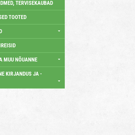
DMED, TERVISEKAUBAD
SED TOOTED
D
IREISID
JA MUU NÕUANNE
E KIRJANDUS JA -