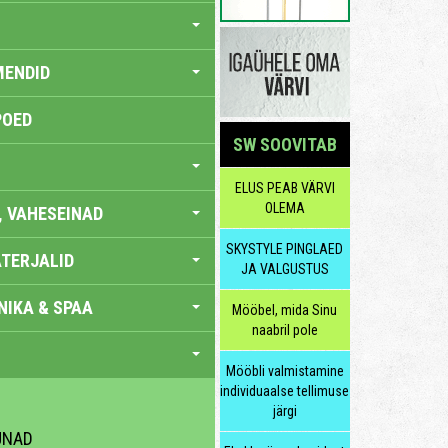
MENDID
POED
SW SOOVITAB
ELUS PEAB VÄRVI
OLEMA
, VAHESEINAD
SKYSTYLE PINGLAED
TERJALID
JA VALGUSTUS
IKA & SPAA
Mööbel, mida Sinu
naabril pole
Mööbli valmistamine
individuaalse tellimuse
järgi
UNAD