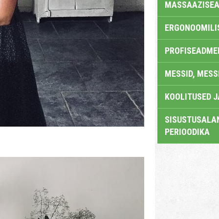
MASSAAZISEA
ERGONOOMILI
PROFISEADME
MESSID, MESS
KOOLITUSED 
SISUSTUSALAN
PERIOODIKA