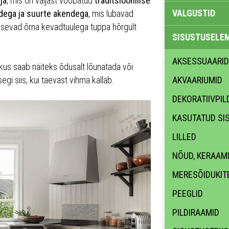
ja
, mis on väljast võõbatud
traditsioonilise
VALGUSTID
dega ja suurte akendega
, mis lubavad
asevad õrna kevadtuulega tuppa hõrgult
SISUSTUSELE
AKSESSUAARID
 kus saab näiteks õdusalt lõunatada või
egi siis, kui taevast vihma kallab.
AKVAARIUMID
DEKORATIIVPIL
KASUTATUD SI
LILLED
NÕUD, KERAAM
MERESÕIDUKIT
PEEGLID
PILDIRAAMID