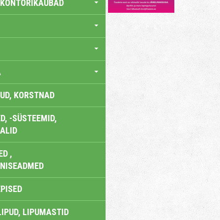
 KONTORIKAUBAD
A
UD, KORSTNAD
, -SÜSTEEMID,
ALID
D ,
ONISEADMED
EPISED
LIPUD, LIPUMASTID