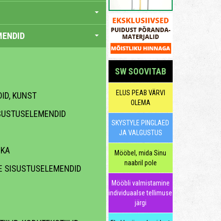
MENDID
SW SOOVITAB
ELUS PEAB VÄRVI
DID, KUNST
OLEMA
SUSTUSELEMENDID
SKYSTYLE PINGLAED
JA VALGUSTUS
IKA
Mööbel, mida Sinu
naabril pole
E SISUSTUSELEMENDID
Mööbli valmistamine
individuaalse tellimuse
järgi