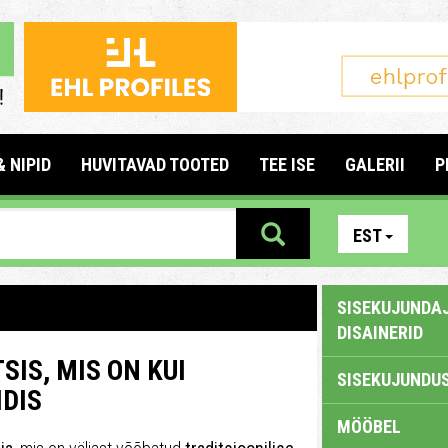
& NIPID
HUVITAVAD TOOTED
TEE ISE
GALERII
P
EST
SISEKUJUNDAJ
DISAINERID
IS, MIS ON KUI
SISEKUJUNDUS
DIS
MÖÖBEL