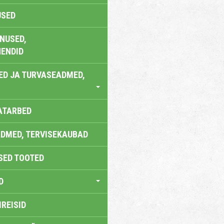
USED
NUSED,
ENDID
ED JA TURVASEADMED,
ATARBED
DMED, TERVISEKAUBAD
SED TOOTED
D
IREISID