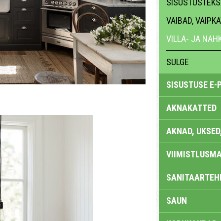
SISUSTUSTEKST
VAIBAD, VAIPK
VILLA- JA NA
SULGE
SISUSTUSE E-
AKNAKATTED
AKNAD, UKSED
VIIMISTLUSMA
SANITAARTEHN
SAUN