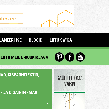
LANEERI ISE
BLOGID
LIITU SW'GA
LIITU MEIE E-KUUKIRJAGA
AD, SISEARHITEKTID,
- JA DISAINIFIRMAD