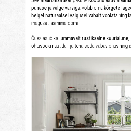
See
maaromantikat
pakkuv
Rootsis asuv maama
punase ja valge värviga
, võlub oma
kõrgete lage
helgel naturaalsel valgusel vabalt voolata
ning l
magusat jasmiiniaroomi.
Õues asub ka
lummavalt rustikaalne kuurialune
,
õhtusööki nautida - ja teha seda vabas õhus ning is