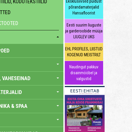
IILID, KODUTEKSTIILID
Eksklusiivsed puidust
põrandamaterjalid
ATTED
Hansafloorist
HKTOOTED
Eesti suurim liuguste
ja garderoobide müüja
LIUGLEV UKS
EHL PROFILES, LIISTUD
POED
KOGENUD MEISTRILT
Naudingut pakkuv
disainmööbel ja
, VAHESEINAD
valgustid
TERJALID
IKA & SPAA