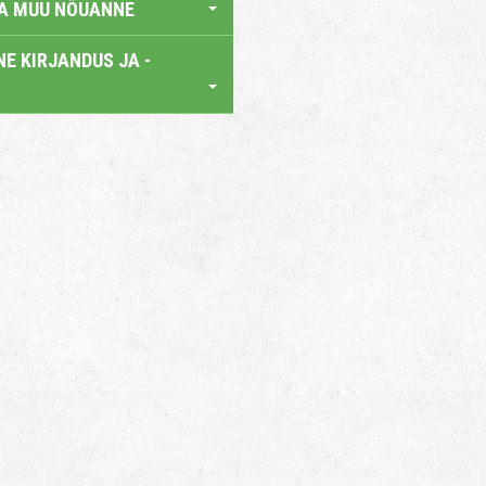
JA MUU NÕUANNE
E KIRJANDUS JA -