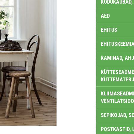
KODUKAUBAD,
AED
EHITUS
EHITUSKEEMI
KAMINAD, AHJ
KÜTTESEADMED
KÜTTEMATERJ
KLIIMASEADME
VENTILATSIO
SEPIKOJAD, S
POSTKASTID, 
m