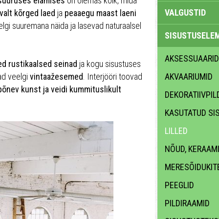
suuruses elamises
on olemas kõik, mida
VALGUSTID
alt kõrged laed
ja
peaaegu maast laeni
elgi suuremana näida ja lasevad naturaalsel
SISUSTUSELE
AKSESSUAARID
ed rustikaalsed seinad
ja kogu sisustuses
ad veelgi
vintaažesemed
. Interjööri toovad
AKVAARIUMID
põnev kunst ja veidi kummituslikult
DEKORATIIVPIL
KASUTATUD SI
LILLED
NÕUD, KERAAM
MERESÕIDUKIT
PEEGLID
PILDIRAAMID