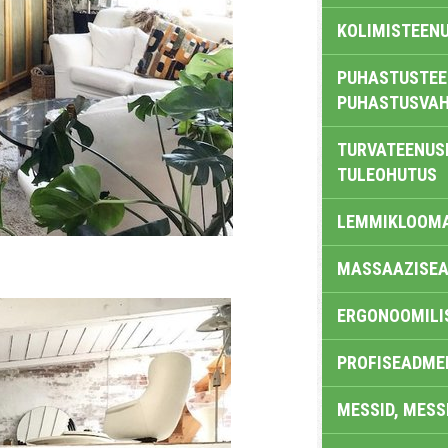
KOLIMISTEEN
PUHASTUSTEE
PUHASTUSVAH
TURVATEENUS
TULEOHUTUS
LEMMIKLOOM
MASSAAZISEA
ERGONOOMILI
PROFISEADME
MESSID, MESS