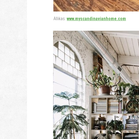
Allikas:
www.myscandinavianhome.com