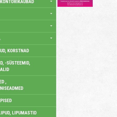
 KONTORIKAUBAD
A
UD, KORSTNAD
, -SÜSTEEMID,
ALID
D ,
ONISEADMED
EPISED
LIPUD, LIPUMASTID