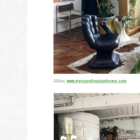
Allikas:
www.myscandinavianhome.com