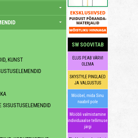
MENDID
SW SOOVITAB
ELUS PEAB VÄRVI
DID, KUNST
OLEMA
SUSTUSELEMENDID
SKYSTYLE PINGLAED
JA VALGUSTUS
IKA
Mööbel, mida Sinu
naabril pole
E SISUSTUSELEMENDID
Mööbli valmistamine
individuaalse tellimuse
järgi