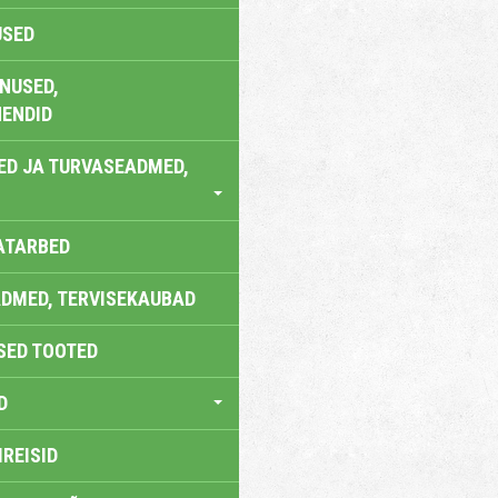
USED
NUSED,
ENDID
ED JA TURVASEADMED,
ATARBED
DMED, TERVISEKAUBAD
SED TOOTED
D
IREISID