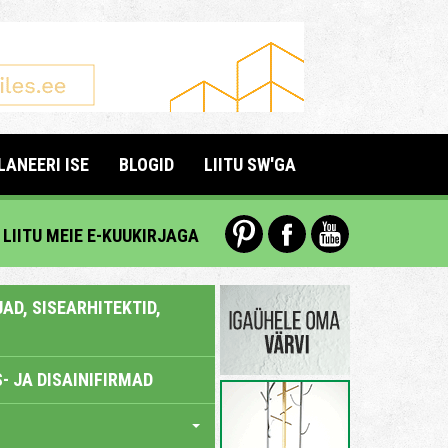
LANEERI ISE
BLOGID
LIITU SW'GA
LIITU MEIE E-KUUKIRJAGA
AD, SISEARHITEKTID,
- JA DISAINIFIRMAD