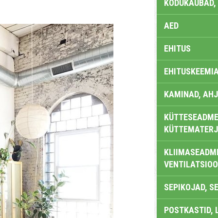
KODUKAUBAD,
AED
EHITUS
EHITUSKEEMI
KAMINAD, AHJ
KÜTTESEADMED
KÜTTEMATERJ
KLIIMASEADME
VENTILATSIO
SEPIKOJAD, S
POSTKASTID, 