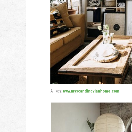
Allikas:
www.myscandinavianhome.com