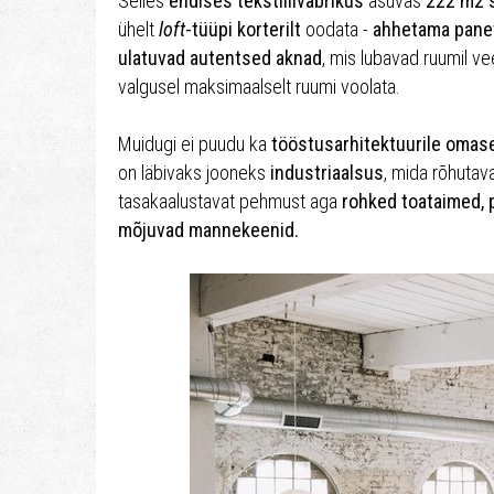
Selles
endises tekstiilivabrikus
asuvas
222 m2 
ühelt
loft
-tüüpi korterilt
oodata -
ahhetama panev
ulatuvad autentsed aknad
, mis lubavad ruumil ve
valgusel maksimaalselt ruumi voolata.
Muidugi ei puudu ka
tööstusarhitektuurile omas
on läbivaks jooneks
industriaalsus
, mida rõhutav
tasakaalustavat pehmust aga
rohked toataimed, 
mõjuvad mannekeenid.