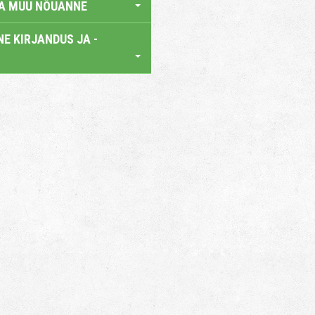
JA MUU NÕUANNE
E KIRJANDUS JA -