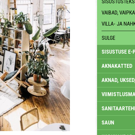
SISUSTUSTEKST
VAIBAD, VAIPK
VILLA- JA NA
SULGE
SISUSTUSE E-
AKNAKATTED
AKNAD, UKSED
VIIMISTLUSMA
SANITAARTEHN
SAUN