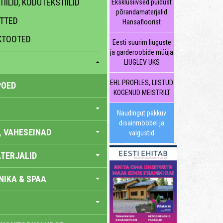
IILID, KODUTEKSTIILID
Eksklusiivsed puidust
põrandamaterjalid
ATTED
Hansafloorist
HKTOOTED
Eesti suurim liuguste
ja garderoobide müüja
LIUGLEV UKS
EHL PROFILES, LIISTUD
POED
KOGENUD MEISTRILT
Naudingut pakkuv
disainmööbel ja
, VAHESEINAD
valgustid
TERJALID
IKA & SPAA