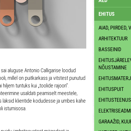
AED
EHITUS
AIAD, PIIRDED,
ARHITEKTUUR
BASSEINID
EHITUSJÄRELEV
NÕUSTAMINE
a sai aluguse Antonio Calligarise loodud
i, millel on puitkarkass ja vitstest punutud
EHITUSMATERJ
ai hiljem tuntuks kui „toolide rajoon”.
EHITUSPUIT
nteerimine usaldati peamiselt meestele,
EHITUSTEENUS
s läksid klientide kodudesse ja umbes kahe
li istumisosa.
ELEKTRISEADME
GARAAŽID, KUU