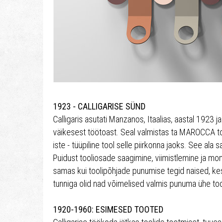
1923 - CALLIGARISE SÜND
Calligaris asutati Manzanos, Itaalias, aastal 1923 j
väikesest töötoast. Seal valmistas ta MAROCCA tool
iste - tüüpiline tool selle piirkonna jaoks. See ala s
Puidust tooliosade saagimine, viimistlemine ja mo
samas kui toolipõhjade punumise tegid naised, ke
tunniga olid nad võimelised valmis punuma ühe too
1920-1960: ESIMESED TOOTED