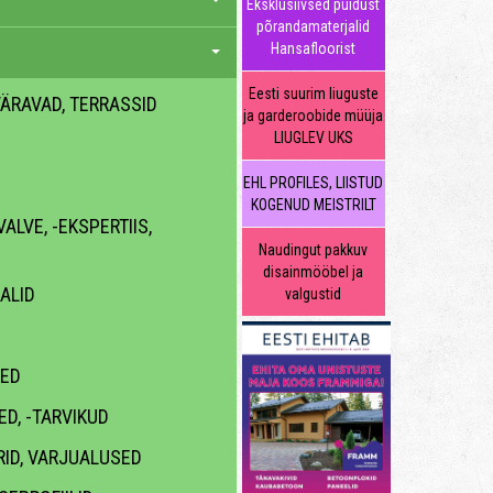
Eksklusiivsed puidust
põrandamaterjalid
Hansafloorist
Eesti suurim liuguste
 VÄRAVAD, TERRASSID
ja garderoobide müüja
LIUGLEV UKS
EHL PROFILES, LIISTUD
KOGENUD MEISTRILT
ALVE, -EKSPERTIIS,
Naudingut pakkuv
disainmööbel ja
ALID
valgustid
ED
D, -TARVIKUD
RID, VARJUALUSED