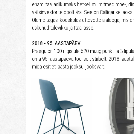
enam itaallaslikumaks hetkel, mil mitmed moe-, dis
välisinvestorite poolt ära. See on Calligarise jao
Oleme tagasi kooskõlas ettevõtte ajalooga, mis on
uskunud tulevikku ja Itaaliasse.
2018 - 95. AASTAPÄEV
Praegu on 100 riigis üle 620 müügipunkti ja 3 lipulae
oma 95. aastapäeva tõeliselt stiilselt. 2018. aastal
mida esitleti aasta jooksul jooksvalt.