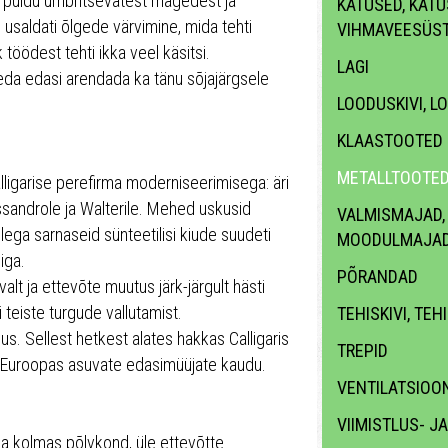
es puidu ümbritsevatest mägedest ja
KATUSED, KATUS
e usaldati õlgede värvimine, mida tehti
VIHMAVEESÜS
töödest tehti ikka veel käsitsi.
LAGI
seda edasi arendada ka tänu sõjajärgsele
LOODUSKIVI, L
KLAASTOOTED
METALLTOOTE
igarise perefirma moderniseerimisega: äri
ssandrole ja Walterile. Mehed uskusid
VALMISMAJAD,
ga sarnaseid sünteetilisi kiude suudeti
MOODULMAJA
iga.
PÕRANDAD
lt ja ettevõte muutus järk-järgult hästi
 teiste turgude vallutamist.
TEHISKIVI, TEH
s. Sellest hetkest alates hakkas Calligaris
TREPID
 ka Euroopas asuvate edasimüüjate kaudu.
VENTILATSIOON
VIIMISTLUS- J
na kolmas põlvkond, üle ettevõtte