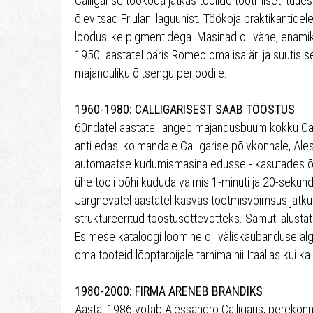
Calligarise töökoda jätkas toolide tootmiset, tuu
õlevitsad Friulani laguunist. Töökoja praktikantidel
looduslike pigmentidega. Masinad oli vähe, enamik 
1950. aastatel päris Romeo oma isa äri ja suutis 
majanduliku õitsengu perioodile.
1960-1980: CALLIGARISEST SAAB TÖÖSTUS
60ndatel aastatel langeb majandusbuum kokku Call
anti edasi kolmandale Calligarise põlvkonnale, Ale
automaatse kudumismasina edusse - kasutades õle
ühe tooli põhi kududa valmis 1-minuti ja 20-sekund
Järgnevatel aastatel kasvas tootmisvõimsus jätkuva
struktureeritud tööstusettevõtteks. Samuti alustati
Esimese kataloogi loomine oli väliskaubanduse algu
oma tooteid lõpptarbijale tarnima nii Itaalias kui
1980-2000: FIRMA ARENEB BRANDIKS
Aastal 1986 võtab Alessandro Calligaris, perekon