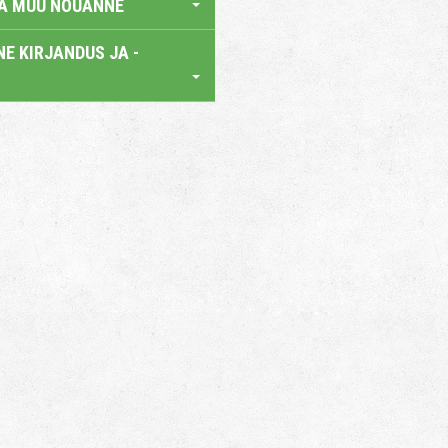
JA MUU NÕUANNE
E KIRJANDUS JA -