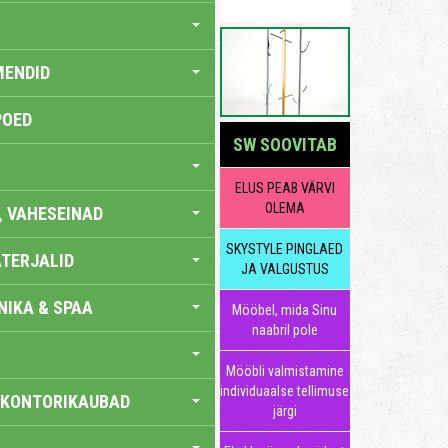
MENDID
POED
SW SOOVITAB
ELUS PEAB VÄRVI
OLEMA
, VAHESEINAD
SKYSTYLE PINGLAED
TERJALID
JA VALGUSTUS
IKA & SPAA
Mööbel, mida Sinu
naabril pole
Mööbli valmistamine
individuaalse tellimuse
 KONTORIKAUBAD
järgi