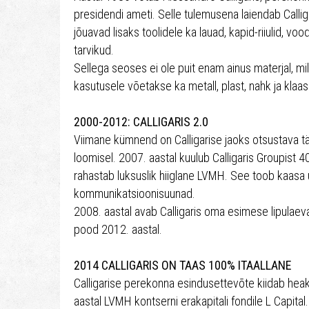
presidendi ameti. Selle tulemusena laiendab Callig
jõuavad lisaks toolidele ka lauad, kapid-riiulid, voo
tarvikud.
Sellega seoses ei ole puit enam ainus materjal, mill
kasutusele võetakse ka metall, plast, nahk ja klaas
2000-2012: CALLIGARIS 2.0
Viimane kümnend on Calligarise jaoks otsustava t
loomisel. 2007. aastal kuulub Calligaris Groupist 40
rahastab luksuslik hiiglane LVMH. See toob kaasa 
kommunikatsioonisuunad.
2008. aastal avab Calligaris oma esimese lipulaeva 
pood 2012. aastal.
2014 CALLIGARIS ON TAAS 100% ITAALLANE
Calligarise perekonna esindusettevõte kiidab hea
aastal LVMH kontserni erakapitali fondile L Capita