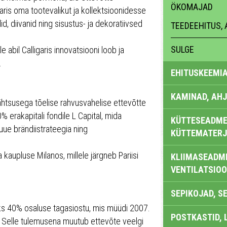
ÖKOMAJAD
aris oma tootevalikut ja kollektsioonidesse
did, diivanid ning sisustus- ja dekoratiivsed
TEEDEEHITUS, 
SULGE
e abil Calligaris innovatsiooni loob ja
.
EHITUSKEEMI
KAMINAD, AHJ
ähtsusega tõelise rahvusvahelise ettevõtte
% erakapitali fondile L Capital, mida
KÜTTESEADMED
uue brändiistrateegia ning
KÜTTEMATERJ
kaupluse Milanos, millele järgneb Pariisi
KLIIMASEADME
VENTILATSIO
SEPIKOJAD, S
ks 40% osaluse tagasiostu, mis müüdi 2007.
POSTKASTID, 
l. Selle tulemusena muutub ettevõte veelgi