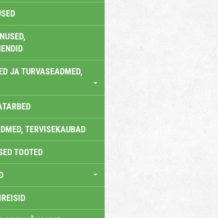
USED
NUSED,
ENDID
ED JA TURVASEADMED,
ATARBED
DMED, TERVISEKAUBAD
SED TOOTED
D
IREISID