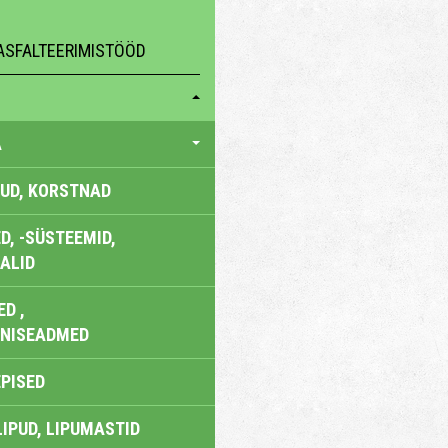
ASFALTEERIMISTÖÖD
A
UD, KORSTNAD
, -SÜSTEEMID,
ALID
D ,
ONISEADMED
EPISED
LIPUD, LIPUMASTID