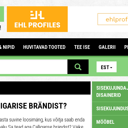
& NIPID
HUVITAVAD TOOTED
TEE ISE
GALERII
P
EST
SISEKUJUNDAJ
DISAINERID
LIGARISE BRÄNDIST?
SISEKUJUNDUS
sta suvine loosimäng, kus võitja saab enda
MÖÖBEL
 palju Sa tead aga Calligarise brändist? Väike