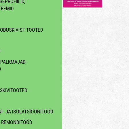
EPROFIILID,
TEEMID
OODUSKIVIST TOOTED
D
 PALKMAJAD,
D
ISKIVITOOTED
I- JA ISOLATSIOONITÖÖD
A REMONDITÖÖD