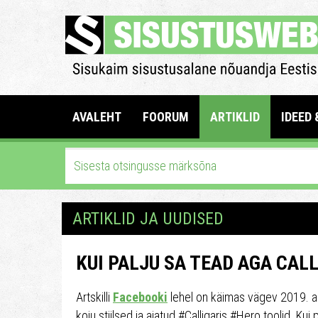
AVALEHT
FOORUM
ARTIKLID
IDEED 
ARTIKLID JA UUDISED
KUI PALJU SA TEAD AGA CAL
Artskilli
Facebooki
lehel on käimas vägev 2019. aa
koju stiilsed ja ajatud #Calligaris #Hero toolid. Kui