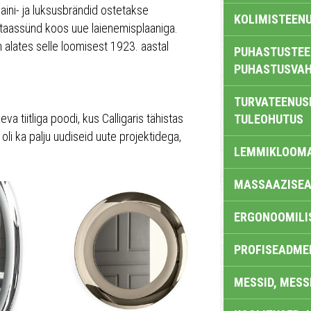
aini- ja luksusbrändid ostetakse
KOLIMISTEEN
ks taassünd koos uue laienemisplaaniga.
 alates selle loomisest 1923. aastal
PUHASTUSTEE
PUHASTUSVAH
TURVATEENUS
va tiitliga poodi, kus Calligaris tähistas
TULEOHUTUS
 oli ka palju uudiseid uute projektidega,
LEMMIKLOOM
MASSAAZISEA
ERGONOOMILI
PROFISEADME
MESSID, MESS