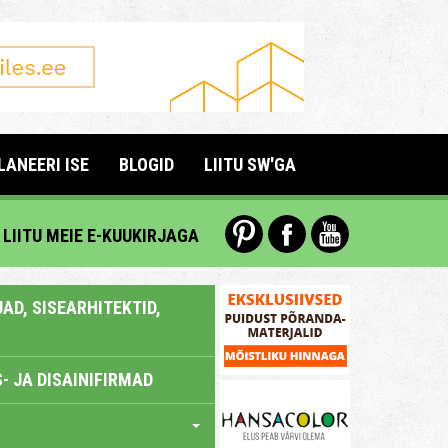
LANEERI ISE
BLOGID
LIITU SW'GA
LIITU MEIE E-KUUKIRJAGA
AD, SISEARHITEKTID,
- JA DISAINIFIRMAD