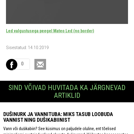
Led valgustusega peegel Mateo Led (no border)
Sisestatud: 14.10.2019
0
SIND VÕIVAD HUVITADA KA JÄRGNEVAD
ARTIKLID
DUŠINURK JA VANNITUBA: MIKS TASUB LOOBUDA
VANNIST NING DUŠIKABIINIST
Vann või dušikabiin? See küsimus on paljudele oluline, ent tõelised