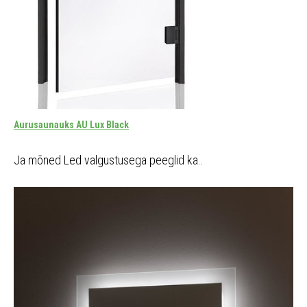
Aurusaunauks AU Lux Black
Ja mõned Led valgustusega peeglid ka..