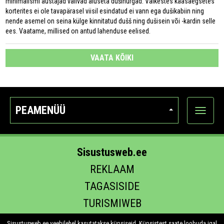
minimalismi austajad valivad aluseta dušinurgad. Väikestes kaasaegsetes
korterites ei ole tavapärasel viisil esindatud ei vann ega dušikabiin ning
nende asemel on seina külge kinnitatud dušš ning dušisein või -kardin selle
ees. Vaatame, millised on antud lahenduse eelised.
VAATA KÕIKI
PEAMENÜÜ
Ava
kategoo
Sisustusweb.ee
REKLAAM
TAGASISIDE
TURISMIWEB
EHITUS.EE
Sisustusweb.ee veebilehel kasutatakse küpsiseid. Küpsistest saate loobuda igal