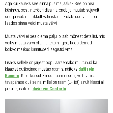
Aga kui kauaks see sinna püsima jääks? See on hea
küsimus, sest interööri disain areneb ja muutub sujuvalt
seega võib rahulikkult valmistada endale uue vannitoa
lisades sinna veidi musta värvi.
Musta värvi ei pea olema palju, piisab mõnest detailist, mis
võiks musta värvi olla, näiteks hinged, käepidemed,
kõikvõimalikud kinnitused, segistid vms.
Lisaks sellele on järjest populaarsemaks muutunud ka
klaasist dušiseinad mustas raamis, näiteks
dušisein
Ramero
. Kuigi kui sulle must raam ei sobi, võib valida
tavapärase dušiseina, millel on raam (U-liist) ainult klaasi all
ja küljel, näiteks
dušisein Conforto
.