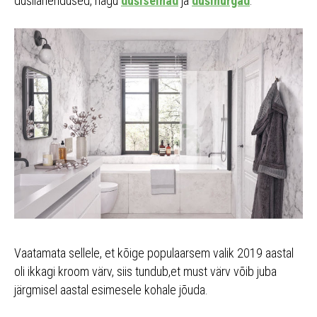
dušilahendused, nagu
dušiseinad
ja
dušinurgad
.
Vaatamata sellele, et kõige populaarsem valik 2019 aastal
oli ikkagi kroom värv, siis tundub,et must värv võib juba
järgmisel aastal esimesele kohale jõuda.