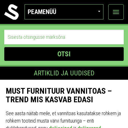
PEAMENÜÜ
Ava
katego
OTSI
ARTIKLID JA UUDISED
MUST FURNITUUR VANNITOAS –
TREND MIS KASVAB EDASI
See aasta näitab meile, et vannitoas kasutatakse rohkem ja
rohkem tooteid musta värvi furnituuriga – eriti