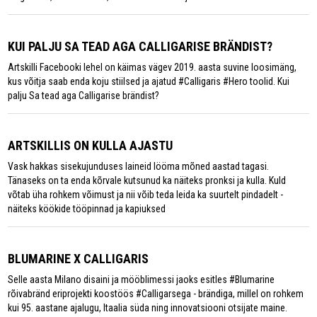
KUI PALJU SA TEAD AGA CALLIGARISE BRÄNDIST?
Artskilli Facebooki lehel on käimas vägev 2019. aasta suvine loosimäng,
kus võitja saab enda koju stiilsed ja ajatud #Calligaris #Hero toolid. Kui
palju Sa tead aga Calligarise brändist?
ARTSKILLIS ON KULLA AJASTU
Vask hakkas sisekujunduses laineid lööma mõned aastad tagasi.
Tänaseks on ta enda kõrvale kutsunud ka näiteks pronksi ja kulla. Kuld
võtab üha rohkem võimust ja nii võib teda leida ka suurtelt pindadelt -
näiteks köökide tööpinnad ja kapiuksed
BLUMARINE X CALLIGARIS
Selle aasta Milano disaini ja mööblimessi jaoks esitles #Blumarine
rõivabränd eriprojekti koostöös #Calligarsega - brändiga, millel on rohkem
kui 95. aastane ajalugu, Itaalia süda ning innovatsiooni otsijate maine.