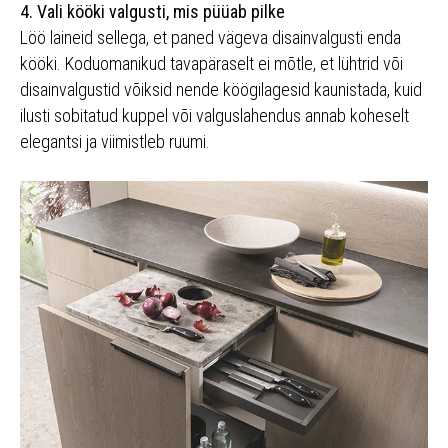
4. Vali kööki valgusti, mis püüab pilke
Löö laineid sellega, et paned vägeva disainvalgusti enda
kööki. Koduomanikud tavapäraselt ei mõtle, et lühtrid või
disainvalgustid võiksid nende köögilagesid kaunistada, kuid
ilusti sobitatud kuppel või valguslahendus annab koheselt
elegantsi ja viimistleb ruumi.