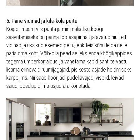
5. Pane vidinad ja kila-kola peitu
Kõige lihtsam viis puhta ja minimalistliku köögi
saavutamiseks on panna töötasapinnalt ja avatud riiulitelt
vidinad ja üksikud esemed peitu, ehk teisisõnu leida neile
päris oma koht. Võib-olla pead selleks enda köögikappides
tegema ümberkorraldusi ja vahetama kapid sahtlite vastu,
lisama erinevaid ruumijagajaid, pisikeste asjade hoidmiseks
karpe jms. Nii saad koorijad, pudeliavajad, visplid, leivad-
saiad, pesulapid jms asjad ära koristada.