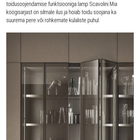
toidusoojendamise funktsiooniga lamp Scavolini Mia
köögisarjast on silmale ilus ja hoiab toidu soojana ka
suurema pere või rohkemate külaliste puhul.