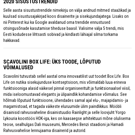
2020 SISUSTUSTRENDID
Selle aasta sisustustrendide nimekirju on välja andnud mitmed staažikad ja
kuulsad sisustusajakirjad koos disainerite ja sisekujundajatega. Lisaks on
nii Pinterest kui ka Google avaldanud oma trendide ennustused
otsingusõnade kasutamise tiheduse baasil. Valisime välja 5 trendi, mis
Eesti kodudesse lihtsasti sobivad ja kindlasti lähiajal silma torkama
hakkavad.
SCAVOLINI BOX LIFE: ÜKS TOODE, LÕPUTUD
VÕIMALUSED
Scavolini tutvustab sellel aastal oma innovaatilist uut toodet Box Life. Box
Life on nutika sisekujunduse kontseptsioon, mis võimaldab luua erineva
funktsiooniga alasid väikesel pinnal organiseeritult ja funktsionaalsel viisil,
mida iseloomustavad elegants ja ülipaindlik kohandamise võimalus. See
hõlmab lõputuid funktsioone, ühendades samal ajal elu-, majapidamis- ja
magamistoad, et tagada väikeste eluruumide ülim paindlikkus. Mööbli
disainisid rahvusvaheline disainistuudio Rainlight ja selle loovjuht Yorgo
Lykouria koostöös HOK-iga, kes on kaasaegse arhitektuuri mõne olulisema
teose, sealhulgas Dali muuseumi, Mercedes Benzi staadioni ja Hamadi
Rahvusvahelise lennujaama disainerid ja autorid.