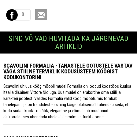
0
SIND VÕIVAD HUVITADA KA JÄRGNEVAD
ARTIKLID
SCAVOLINI FORMALIA - TÄNASTELE OOTUSTELE VASTAV
VÄGA STIILNE TERVIKLIK KODUSÜSTEEM KÖÖGIST
KODUKONTORINI
Scavolini uhiuus köögimööbli mudel Formalia on loodud koostöös kuulsa
Itaalia disaineri Vittore Nioluga. Uus mudel on erakordne oma stiili ja
karakteri poolest. Valides Formalia valid köögimööbli, mis tõmbab
tähelepanu ja on trendidest ees ning kõige olulisemalt tähendab seda, et
kodu süda - köök - on šikk, elegantne ja võimaldab muutunud
elukorralduses ühendada ühele alale mitmeid funktsioone.