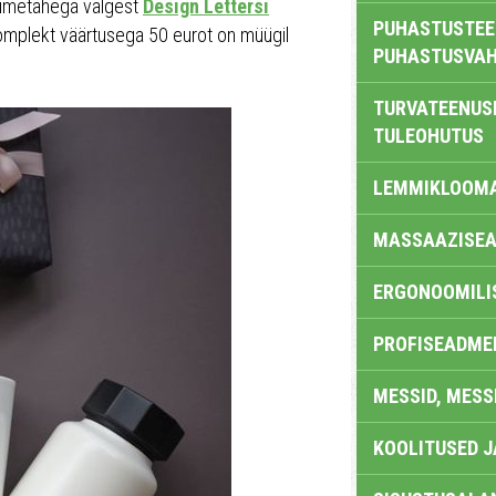
nimetähega valgest
Design Lettersi
PUHASTUSTEE
omplekt väärtusega 50 eurot on müügil
PUHASTUSVAH
TURVATEENUS
TULEOHUTUS
LEMMIKLOOM
MASSAAZISEA
ERGONOOMILI
PROFISEADME
MESSID, MESS
KOOLITUSED 