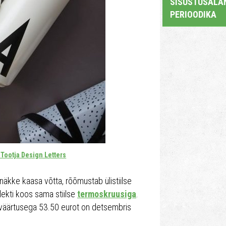
SISUSTUSALAN
PERIOODIKA
Tootja Design Letters
snäkke kaasa võtta, rõõmustab ülistiilse
ekti koos sama stiilse
termoskruusiga
.
 väärtusega 53.50 eurot on detsembris