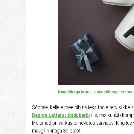
Nimetähega kruus ja nimetähega termos. 
Sõbrale, kellele meeldib näiteks tööle tervislikke 
Design Lettersi toidukarbi
üle, mis kuulub kompl
Mõlemad on valikus erinevates värvides. Kingitus
müügil hinnaga 39 eurot.