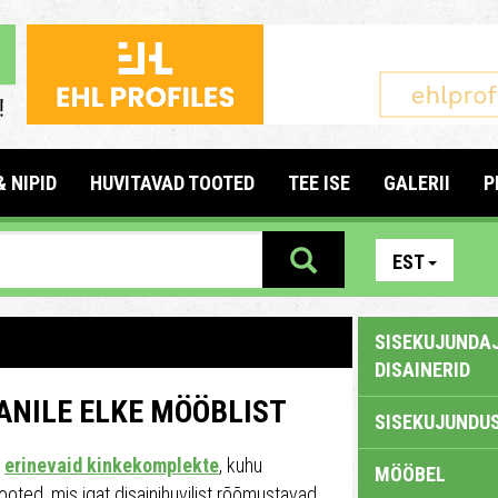
& NIPID
HUVITAVAD TOOTED
TEE ISE
GALERII
P
EST
SISEKUJUNDAJ
DISAINERID
ANILE ELKE MÖÖBLIST
SISEKUJUNDUS
erinevaid kinkekomplekte
, kuhu
MÖÖBEL
oted, mis igat disainihuvilist rõõmustavad.