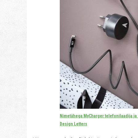
Nimetähega MyCharger telefonilaadija ja
Design Letters