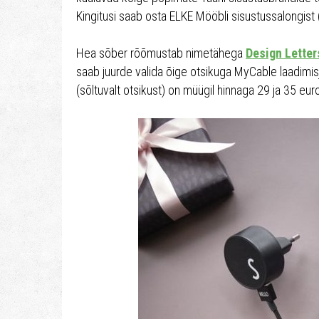
Kingitusi saab osta ELKE Mööbli sisustussalongist (
Hea sõber rõõmustab nimetähega
Design Letter
saab juurde valida õige otsikuga MyCable laadimis
(sõltuvalt otsikust) on müügil hinnaga 29 ja 35 euro