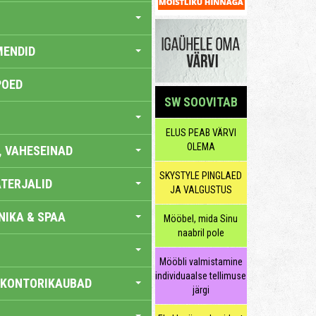
MENDID
POED
SW SOOVITAB
ELUS PEAB VÄRVI
OLEMA
, VAHESEINAD
SKYSTYLE PINGLAED
TERJALID
JA VALGUSTUS
IKA & SPAA
Mööbel, mida Sinu
naabril pole
Mööbli valmistamine
individuaalse tellimuse
 KONTORIKAUBAD
järgi