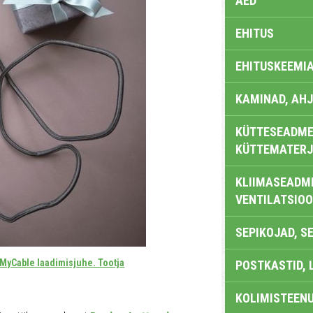
AED
EHITUS
EHITUSKEEMI
KAMINAD, AHJ
KÜTTESEADMED
KÜTTEMATERJ
KLIIMASEADME
VENTILATSIO
SEPIKOJAD, S
 MyCable laadimisjuhe. Tootja
POSTKASTID, 
KOLIMISTEEN