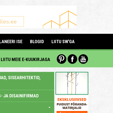
LANEERI ISE
BLOGID
LIITU SW'GA
LIITU MEIE E-KUUKIRJAGA
AD, SISEARHITEKTID,
- JA DISAINIFIRMAD