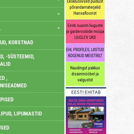
Eksklusiivsed puidust
põrandamaterjalid
Hansafloorist
Eesti suurim liuguste
A
ja garderoobide müüja
LIUGLEV UKS
UD, KORSTNAD
EHL PROFILES, LIISTUD
, -SÜSTEEMID,
KOGENUD MEISTRILT
ALID
Naudingut pakkuv
disainmööbel ja
D ,
valgustid
ONISEADMED
EPISED
LIPUD, LIPUMASTID
USED