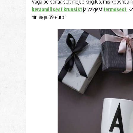
Väga personaalselt mõjub kingitus, mis koosneb 
keraamilisest kruusist
ja valgest
termosest
. K
hinnaga 39 eurot.