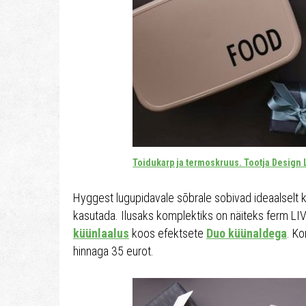
Toidukarp ja termoskruus. Tootja Design 
Hyggest lugupidavale sõbrale sobivad ideaalselt k
kasutada. Ilusaks komplektiks on näiteks ferm L
küünlaalus
koos efektsete
Duo küünaldega
. K
hinnaga 35 eurot.