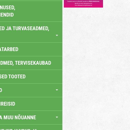
NUSED,
ENDID
ED JA TURVASEADMED,
ATARBED
DMED, TERVISEKAUBAD
SED TOOTED
D
IREISID
JA MUU NÕUANNE