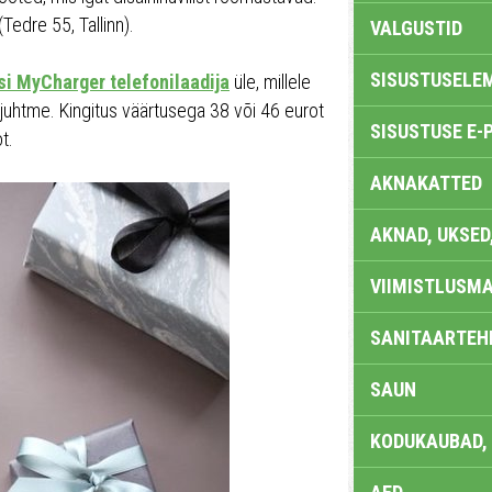
Tedre 55, Tallinn).
VALGUSTID
SISUSTUSELE
si MyCharger telefonilaadija
üle, millele
juhtme. Kingitus väärtusega 38 või 46 eurot
SISUSTUSE E-
t.
AKNAKATTED
AKNAD, UKSED
VIIMISTLUSMA
SANITAARTEHN
SAUN
KODUKAUBAD,