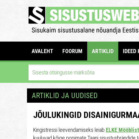
AVALEHT
FOORUM
ARTIKLID
IDEED 
ARTIKLID JA UUDISED
JÕULUKINGID DISAINIGURMA
Kingistressi leevendamiseks leiab
ELKE Mööblist
kuuluvad kõige popimate Taani sisustusbrändide to