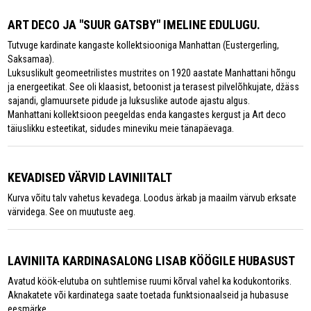
ART DECO JA "SUUR GATSBY" IMELINE EDULUGU.
Tutvuge kardinate kangaste kollektsiooniga Manhattan (Eustergerling,
Saksamaa).
Luksuslikult geomeetrilistes mustrites on 1920 aastate Manhattani hõngu
ja energeetikat. See oli klaasist, betoonist ja terasest pilvelõhkujate, džäss
sajandi, glamuursete pidude ja luksuslike autode ajastu algus.
Manhattani kollektsioon peegeldas enda kangastes kergust ja Art deco
täiuslikku esteetikat, sidudes mineviku meie tänapäevaga.
KEVADISED VÄRVID LAVINIITALT
Kurva võitu talv vahetus kevadega. Loodus ärkab ja maailm värvub erksate
värvidega. See on muutuste aeg.
LAVINIITA KARDINASALONG LISAB KÖÖGILE HUBASUST
Avatud köök-elutuba on suhtlemise ruumi kõrval vahel ka kodukontoriks.
Aknakatete või kardinatega saate toetada funktsionaalseid ja hubasuse
eesmärke.