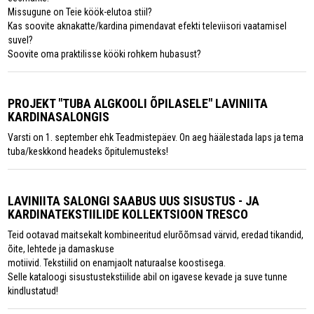
Missugune on Teie köök-elutoa stiil?
Kas soovite aknakatte/kardina pimendavat efekti televiisori vaatamisel
suvel?
Soovite oma praktilisse kööki rohkem hubasust?
PROJEKT "TUBA ALGKOOLI ÕPILASELE" LAVINIITA
KARDINASALONGIS
Varsti on 1. september ehk Teadmistepäev. On aeg häälestada laps ja tema
tuba/keskkond headeks õpitulemusteks!
LAVINIITA SALONGI SAABUS UUS SISUSTUS - JA
KARDINATEKSTIILIDE KOLLEKTSIOON TRESCO
Teid ootavad maitsekalt kombineeritud elurõõmsad värvid, eredad tikandid,
õite, lehtede ja damaskuse
motiivid. Tekstiilid on enamjaolt naturaalse koostisega.
Selle kataloogi sisustustekstiilide abil on igavese kevade ja suve tunne
kindlustatud!