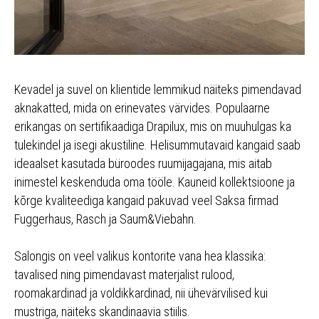
Kevadel ja suvel on klientide lemmikud näiteks pimendavad
aknakatted, mida on erinevates värvides. Populaarne
erikangas on sertifikaadiga Drapilux, mis on muuhulgas ka
tulekindel ja isegi akustiline. Helisummutavaid kangaid saab
ideaalset kasutada büroodes ruumijagajana, mis aitab
inimestel keskenduda oma tööle. Kauneid kollektsioone ja
kõrge kvaliteediga kangaid pakuvad veel Saksa firmad
Fuggerhaus, Rasch ja Saum&Viebahn.
Salongis on veel valikus kontorite vana hea klassika:
tavalised ning pimendavast materjalist rulood,
roomakardinad ja voldikkardinad, nii ühevärvilised kui
mustriga, näiteks skandinaavia stiilis.