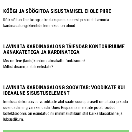
KÖÖGI JA SÖÖGITOA SISUSTAMISEL EI OLE PIIRE
Kõik sõltub Teie köögi ja kodu kujundusideest ja stiilist. Laviniita
kardinasalongi klientide lemmikud on olnud:
LAVINIITA KARDINASALONG TÄIENDAB KONTORIRUUME
AKNAKATETEGA JA KARDINATEGA
Mis on Teie (kodu)kontoris aknakatte funktsioon?
Millist disaini ja stiili eelistate?
LAVINIITA KARDINASALONG SOOVITAB: VOODIKATE KUI
IDEAALNE SISUSTUSELEMENT
Imeilusa dekoratiivse voodikatte abil saate suurepäraselt oma tuba ja kodu
uuendada ning värskendada. Uues Hispaania meistrite poolt loodud
kollektsioonis on esindatud nii minimalistlikum stiil kui ka klassikaline ja
luksuslikum.