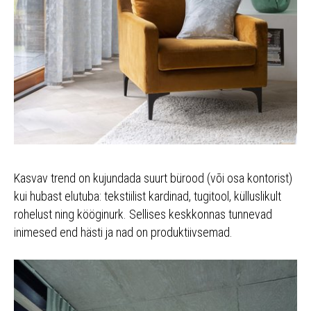
Kasvav trend on kujundada suurt bürood (või osa kontorist)
kui hubast elutuba: tekstiilist kardinad, tugitool, külluslikult
rohelust ning kööginurk. Sellises keskkonnas tunnevad
inimesed end hästi ja nad on produktiivsemad.