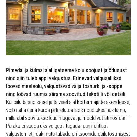
Pimedal ja külmal ajal igatseme koju soojust ja õdusust
ning siin tuleb appi valgustus. Erinevad valgusallikad
loovad meeleolu, valgustavad välja toanurki ja -soppe
ning löövad ruumis särama soovitud tekstiili või detaili.
Kui piiluda sügisesel ja talvisel ajal kortermajade akendesse,
võib näha üsna kurba pilti: elutoa laes ripub üksainus lamp,
mille abil soovitakse luua mugavat ja meeldivat atmosfääri. “
Paraku ei suuda üks valgusti tagada ruumi ühtlast
valgustamist, rääkimata tubade eri tsoonide esiletõstmisest