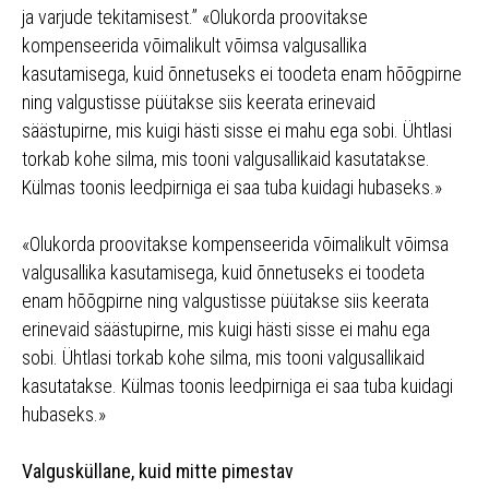
ja varjude tekitamisest.” «Olukorda proovitakse
kompenseerida võimalikult võimsa valgusallika
kasutamisega, kuid õnnetuseks ei toodeta enam hõõgpirne
ning valgustisse püütakse siis keerata erinevaid
säästupirne, mis kuigi hästi sisse ei mahu ega sobi. Ühtlasi
torkab kohe silma, mis tooni valgusallikaid kasutatakse.
Külmas toonis leedpirniga ei saa tuba kuidagi hubaseks.»
«Olukorda proovitakse kompenseerida võimalikult võimsa
valgusallika kasutamisega, kuid õnnetuseks ei toodeta
enam hõõgpirne ning valgustisse püütakse siis keerata
erinevaid säästupirne, mis kuigi hästi sisse ei mahu ega
sobi. Ühtlasi torkab kohe silma, mis tooni valgusallikaid
kasutatakse. Külmas toonis leedpirniga ei saa tuba kuidagi
hubaseks.»
Valgusküllane, kuid mitte pimestav