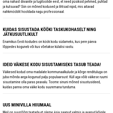
oma nahast diivanite ja tugitoolide eest, et need püsiksid pehmed, puhtad
ja kutsuvad? Siin on mõned kodused ja lihtsad nipid, mis aitavad
nahkmööblit hooldada nagu professionaal.
KUIDAS SISUSTADA KÖÖKI TASKUKOHASELT NING
JÄTKUSUUTLIKULT
Enamikus Eesti kodudes on köök kodu südameks, kus pere päeva
lõppedes koguneb või kus võetakse külalisi vastu.
IDEID VÄIKESE KODU SISUSTAMISEKS TASUB TEADA!
Väikesed kodud oma madalate kommunaalkulude ja kõrge rendituluga on
juba mõnda aega kogunud palju populaarsust. Küll aga võib väikese ruumi
sisustamine olla paras peavalu. Toome sinuni mõned sisustusideed,
kuidas panna oma väike kodu suuremana tunduma.
UUS MINIVILLA HIIUMAAL
Meil on suurrõõm teatada et oleme äsja saanud valmis ja avanud kõigile