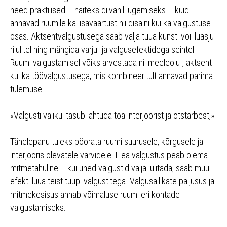
need praktilised – näiteks diivanil lugemiseks – kuid
annavad ruumile ka lisaväärtust nii disaini kui ka valgustuse
osas. Aktsentvalgustusega saab välja tuua kunsti või iluasju
riiulitel ning mängida varju- ja valgusefektidega seintel.
Ruumi valgustamisel võiks arvestada nii meeleolu-, aktsent-
kui ka töövalgustusega, mis kombineeritult annavad parima
tulemuse.
«Valgusti valikul tasub lähtuda toa interjöörist ja otstarbest,».
Tähelepanu tuleks pöörata ruumi suurusele, kõrgusele ja
interjööris olevatele värvidele. Hea valgustus peab olema
mitmetahuline – kui ühed valgustid välja lülitada, saab muu
efekti luua teist tüüpi valgustitega. Valgusallikate paljusus ja
mitmekesisus annab võimaluse ruumi eri kohtade
valgustamiseks.