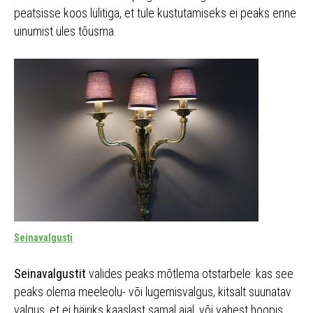
peatsisse koos lülitiga, et tule kustutamiseks ei peaks enne
uinumist üles tõusma.
Seinavalgusti
Seinavalgustit
valides peaks mõtlema otstarbele: kas see
peaks olema meeleolu- või lugemisvalgus, kitsalt suunatav
valgus, et ei häiriks kaaslast samal ajal, või vahest hoopis