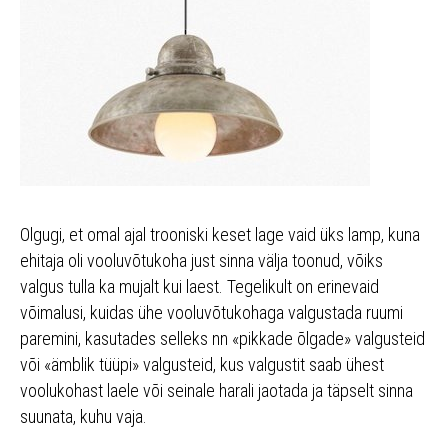
Olgugi, et omal ajal trooniski keset lage vaid üks lamp, kuna
ehitaja oli vooluvõtukoha just sinna välja toonud, võiks
valgus tulla ka mujalt kui laest. Tegelikult on erinevaid
võimalusi, kuidas ühe vooluvõtukohaga valgustada ruumi
paremini, kasutades selleks nn «pikkade õlgade» valgusteid
või «ämblik tüüpi» valgusteid, kus valgustit saab ühest
voolukohast laele või seinale harali jaotada ja täpselt sinna
suunata, kuhu vaja.