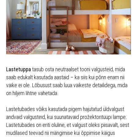
Lastetuppa
tasub osta neutraalset tooni valgusteid, mida
saab edukalt kasutada aastaid – ka siis kui põnn enam nii
väike ei ole. Lõbusust saab luua väikeste detailidega, mida
on hiljem lihtne vahetada.
Lastetubades võiks kasutada pigem hajutatud üldvalgust
andvaid valgusteid, kui suunatavaid prožektoritüüpi lampe.
Lastetubades on eriti oluline, et valgust oleks piisavalt, sest
mudilased teevad nii mängimise kui õppimise käigus