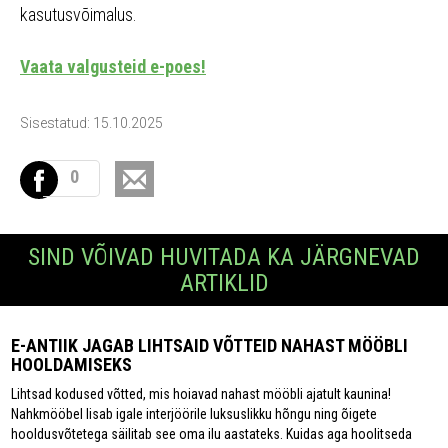
kasutusvõimalus.
Vaata valgusteid e-poes!
Sisestatud: 15.10.2025
0
SIND VÕIVAD HUVITADA KA JÄRGNEVAD
ARTIKLID
E-ANTIIK JAGAB LIHTSAID VÕTTEID NAHAST MÖÖBLI
HOOLDAMISEKS
Lihtsad kodused võtted, mis hoiavad nahast mööbli ajatult kaunina!
Nahkmööbel lisab igale interjöörile luksuslikku hõngu ning õigete
hooldusvõtetega säilitab see oma ilu aastateks. Kuidas aga hoolitseda