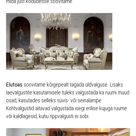
mida just kodudesse soovitame.
Elutoas
soovitame kõigepealt tagada üldvalguse. Lisaks
laevalgustite kasutamisele tuleks valgustada ka ruumi muud
osad, kasutades selleks süvis- või seinalampe.
Kohtvalgustid aitavad valgustada isegi erilise kujuga ruume
või kaldlagesid, kuhu rippvalgusti ei sobi.