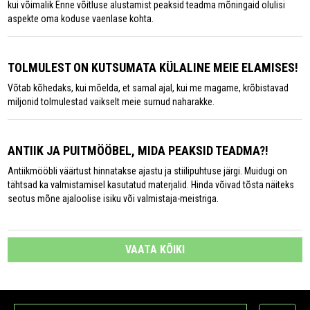
kui võimalik Enne võitluse alustamist peaksid teadma mõningaid olulisi
aspekte oma koduse vaenlase kohta.
TOLMULEST ON KUTSUMATA KÜLALINE MEIE ELAMISES!
Võtab kõhedaks, kui mõelda, et samal ajal, kui me magame, krõbistavad
miljonid tolmulestad vaikselt meie surnud naharakke.
ANTIIK JA PUITMÖÖBEL, MIDA PEAKSID TEADMA?!
Antiikmööbli väärtust hinnatakse ajastu ja stiilipuhtuse järgi. Muidugi on
tähtsad ka valmistamisel kasutatud materjalid. Hinda võivad tõsta näiteks
seotus mõne ajaloolise isiku või valmistaja-meistriga.
VAATA KÕIKI