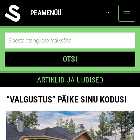
PEAMENÜÜ
Ava
katego
OTSI
ARTIKLID JA UUDISED
“VALGUSTUS” PÄIKE SINU KODUS!