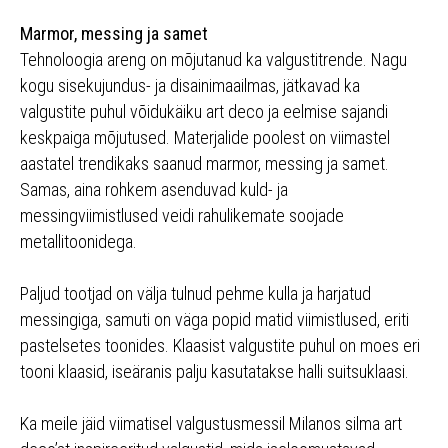
Marmor, messing ja samet
Tehnoloogia areng on mõjutanud ka valgustitrende. Nagu
kogu sisekujundus- ja disainimaailmas, jätkavad ka
valgustite puhul võidukäiku art deco ja eelmise sajandi
keskpaiga mõjutused. Materjalide poolest on viimastel
aastatel trendikaks saanud marmor, messing ja samet.
Samas, aina rohkem asenduvad kuld- ja
messingviimistlused veidi rahulikemate soojade
metallitoonidega.
Paljud tootjad on välja tulnud pehme kulla ja harjatud
messingiga, samuti on väga popid matid viimistlused, eriti
pastelsetes toonides. Klaasist valgustite puhul on moes eri
tooni klaasid, iseäranis palju kasutatakse halli suitsuklaasi.
Ka meile jäid viimatisel valgustusmessil Milanos silma art