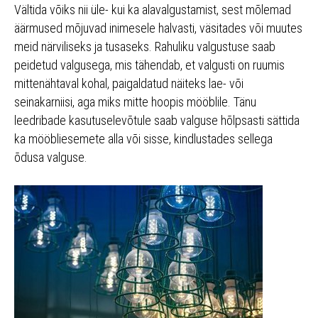
Vältida võiks nii üle- kui ka alavalgustamist, sest mõlemad
äärmused mõjuvad inimesele halvasti, väsitades või muutes
meid närviliseks ja tusaseks. Rahuliku valgustuse saab
peidetud valgusega, mis tähendab, et valgusti on ruumis
mittenähtaval kohal, paigaldatud näiteks lae- või
seinakarniisi, aga miks mitte hoopis mööblile. Tänu
leedribade kasutuselevõtule saab valguse hõlpsasti sättida
ka mööbliesemete alla või sisse, kindlustades sellega
õdusa valguse.