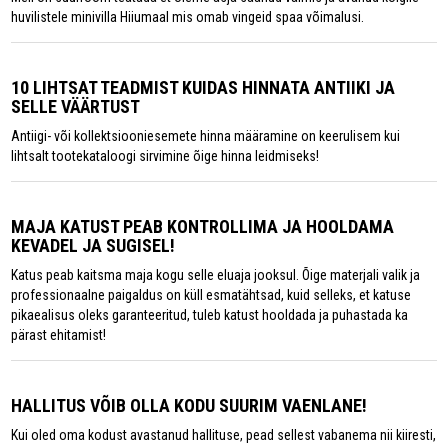
huvilistele minivilla Hiiumaal mis omab vingeid spaa võimalusi.
10 LIHTSAT TEADMIST KUIDAS HINNATA ANTIIKI JA
SELLE VÄÄRTUST
Antiigi- või kollektsiooniesemete hinna määramine on keerulisem kui
lihtsalt tootekataloogi sirvimine õige hinna leidmiseks!
MAJA KATUST PEAB KONTROLLIMA JA HOOLDAMA
KEVADEL JA SUGISEL!
Katus peab kaitsma maja kogu selle eluaja jooksul. Õige materjali valik ja
professionaalne paigaldus on küll esmatähtsad, kuid selleks, et katuse
pikaealisus oleks garanteeritud, tuleb katust hooldada ja puhastada ka
pärast ehitamist!
HALLITUS VÕIB OLLA KODU SUURIM VAENLANE!
Kui oled oma kodust avastanud hallituse, pead sellest vabanema nii kiiresti,