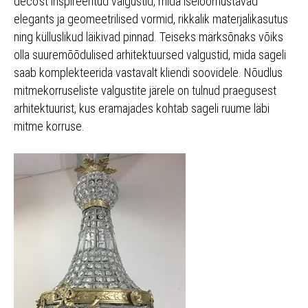
deco’st inspireeritud valgustid, mida iseloomustavad
elegants ja geomeetrilised vormid, rikkalik materjalikasutus
ning külluslikud läikivad pinnad. Teiseks märksõnaks võiks
olla suuremõõdulised arhitektuursed valgustid, mida sageli
saab komplekteerida vastavalt kliendi soovidele. Nõudlus
mitmekorruseliste valgustite järele on tulnud praegusest
arhitektuurist, kus eramajades kohtab sageli ruume läbi
mitme korruse.