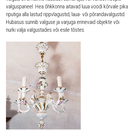
valguspaneel. Hea õhkkonna aitavad luua voodi kõrvale pika
riputiga alla lastud rippvlagustid, laua- või põrandavalgustid.
Hubasus sünnib valguse ja varjuga erinevaid objekte või
nurki välja valgustades või esile tõstes.