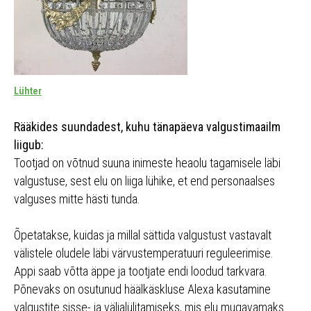
Lühter
Rääkides suundadest, kuhu tänapäeva valgustimaailm
liigub:
Tootjad on võtnud suuna inimeste heaolu tagamisele läbi
valgustuse, sest elu on liiga lühike, et end personaalses
valguses mitte hästi tunda.
Õpetatakse, kuidas ja millal sättida valgustust vastavalt
välistele oludele läbi värvustemperatuuri reguleerimise.
Appi saab võtta äppe ja tootjate endi loodud tarkvara.
Põnevaks on osutunud häälkäskluse Alexa kasutamine
valgustite sisse- ja väljalülitamiseks, mis elu mugavamaks