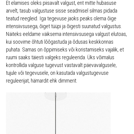
Et elamises oleks piisavalt valgust, ent mitte hubasuse
arvelt, tasub valgustuse sisse seadmisel silmas pidada
teatud reegleid. Iga tegevuse jaoks peaks olema õige
intensiivsusega, õiget tüüpi ja õigesti suunatud valgustus.
Näiteks eeldame väiksema intensiivsusega valgust elutoas,
kui soovime õhtuti lõõgastuda ja õdusas keskkonnas
puhata. Samas on õppimiseks või koristamiseks vajalik, et
ruumi saaks täiesti valgeks reguleerida. Üks võimalus
kontrollida valguse tugevust vastavalt päevavalgusele,
tujule või tegevusele, on kasutada valgustugevuse
reguleerijat, hämardit ehk dimmerit.