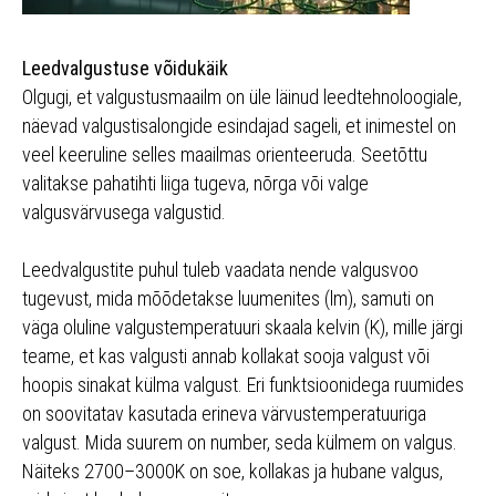
Leedvalgustuse võidukäik
Olgugi, et valgustusmaailm on üle läinud leedtehnoloogiale,
näevad valgustisalongide esindajad sageli, et inimestel on
veel keeruline selles maailmas orienteeruda. Seetõttu
valitakse pahatihti liiga tugeva, nõrga või valge
valgusvärvusega valgustid.
Leedvalgustite puhul tuleb vaadata nende valgusvoo
tugevust, mida mõõdetakse luumenites (lm), samuti on
väga oluline valgustemperatuuri skaala kelvin (K), mille järgi
teame, et kas valgusti annab kollakat sooja valgust või
hoopis sinakat külma valgust. Eri funktsioonidega ruumides
on soovitatav kasutada erineva värvustemperatuuriga
valgust. Mida suurem on number, seda külmem on valgus.
Näiteks 2700–3000K on soe, kollakas ja hubane valgus,