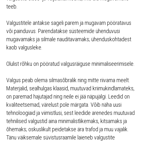
teeb.
Valgustitele antakse sageli parem ja mugavam pööratavus
või painduvus. Parendatakse süsteemide ühenduvusi
mugavamaks ja silmale nauditavamaks; ühenduskohtadest
kaob valgusleke.
Olulist rõhku on pööratud valgusräiguse minimaliseerimisele.
Valgus peab olema silmasõbralik ning mitte riivama meelt.
Materjalid, sealhulgas klaasid, muutuvad kriimukindlamateks,
on paremad hajutajad ning neile ei jää näpujälgi. Leedid on
kvaliteetsemad, värelust pole märgata. Võib näha uusi
tehnoloogiaid ja viimistlusi, sest leedide arenedes muutuvad
tehnilised valgustid aina minimalistlikemaks, kitsamaks ja
õhemaks; oskuslikult peidetakse ära trafod ja muu vajalik.
Tänu väiksemale süvistusraamile laieneb valgustite