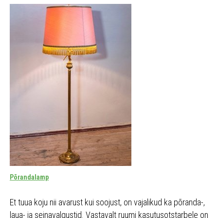
Põrandalamp
Et tuua koju nii avarust kui soojust, on vajalikud ka põranda-,
laua- ja seinavalgustid. Vastavalt ruumi kasutusotstarbele on