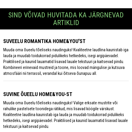
SIND VÕIVAD HUVITADA KA JÄRGNEVAD
ARTIKLID
SUVEELU ROMANTIKA HOME&YOU'ST
Muuda oma õueelu tõeliseks naudinguks! Kvaliteetne laudlina kaunistab iga
lauda ja muudab toidukorrad pidulikeks hetkedeks, isegi argipäevadel.
Praktilised ja kaunid lauamatid lisavad lauale tekstuuri ja kaitsevad pindu.
Kombineeri erinevaid mustreid ja toone, mis loovad mängulise ja kutsuva
atmosfääri nii terrassil, verandal kui õitseva õunapuu all.
SUVINE ÕUEELU HOME&YOU-ST
Muuda oma õueelu tõeliseks naudinguks! Valige erksate mustrite või
rahulike pastelsete toonidega rätikud, mis lisavad köögile värskust.
Kvaliteetne laudlina kaunistab iga lauda ja muudab toidukorrad pidulikeks
hetkedeks, isegi argipäevadel. Praktilised ja kaunid lauamatid lisavad lauale
tekstuuri ja kaitsevad pindu.