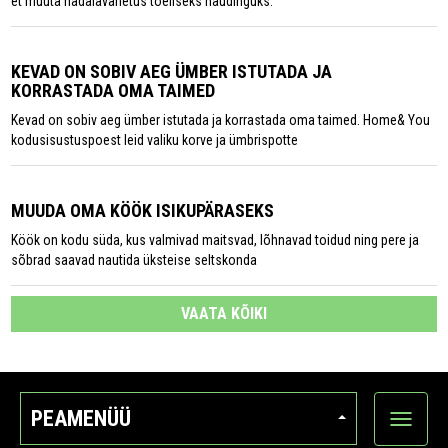
et muuta nädalavahetus tõeliseks naudinguks.
KEVAD ON SOBIV AEG ÜMBER ISTUTADA JA
KORRASTADA OMA TAIMED
Kevad on sobiv aeg ümber istutada ja korrastada oma taimed. Home& You
kodusisustuspoest leid valiku korve ja ümbrispotte
MUUDA OMA KÖÖK ISIKUPÄRASEKS
Köök on kodu süda, kus valmivad maitsvad, lõhnavad toidud ning pere ja
sõbrad saavad nautida üksteise seltskonda
VAATA KÕIKI
PEAMENÜÜ
Ava
kategoo