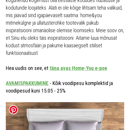
kogunenud kogemust olla Eestlaste kodudes hubasuse ja
kodutunde loojateks. Alati ei ole kõige lihtsam teha valikuid,
mis jäävad sind igapäevaselt saatma. home&you
mitmekülgne ja üllatusterohke tootevalik pakub
inspiratsiooni omanäolise olemise loomiseks. Meie soov on,
et Sinu elu oleks täis inspiratsiooni. Aitame luua mõnusat
kodust atmosfääri ja pakume kaasaegselt stiilset
funktsionaalsust.
Hea uudis on see, et
täna avas Home-You e-poe
.
AVAMISPAKKUMINE
- Kõik voodipesu komplektid ja
voodipesud kuni 15.05 - 25%