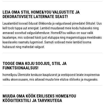
LEIA OMA STIIL HOME&YOU VALGUSTITE JA
DEKORATIIVSETE LATERNATE SEAST!
Laualambid loovad õdusat õhkkonda ja valgustavad pimedatel õhtutel. Uus
kell toob tuppa uut energiat. Lambid muudavad meie kodu hubaseks ning
annavad soovitud valguslahenduse. Home&You valikus on suur valik
laualampe, mis sobivad hästi just elutuppa ning magamistuppa meeldivaks
kaaslaseks raamatu lugemisel. Samuti sobivad meie lambid looma
hubasust ning mahedat valgust.
TOOGE OMA KOJU SOOJUS, STIIL JA
FUNKTSIONAALSUS!
home&you Ülemisite keskuse kauplusest ja veebipoest leiate inspireeriva
valiku aksessuaare, mis aitavad muuta teie elutoa stiilseks ja mugavaks.
MUUDA OMA KÖÖK ERILISEKS HOME&YOU
KÖÖGITEKSTIILI JA TARVIKUTEGA