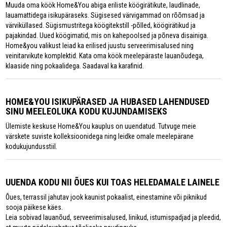
Muuda oma köök Home&You abiga eriliste köögirätikute, laudlinade,
lauamattidega isikupäraseks. Sügisesed värvigammad on rõõmsad ja
värviküllased. Sügismustritega köögitekstill -põlled, köögirätikud ja
pajakindad. Uued köögimatid, mis on kahepoolsed ja põneva disainiga.
Home&you valikust leiad ka erilised juustu serveerimisalused ning
veinitarvikute komplektid. Kata oma köök meelepäraste lauanõudega,
klaaside ning pokaalidega. Saadaval ka karafinid.
HOME&YOU ISIKUPÄRASED JA HUBASED LAHENDUSED
SINU MEELEOLUKA KODU KUJUNDAMISEKS
Ülemiste keskuse Home&You kauplus on uuendatud. Tutvuge meie
värskete suviste kolleksioonidega ning leidke omale meelepärane
kodukujundusstiil.
UUENDA KODU NII ÕUES KUI TOAS HELEDAMALE LAINELE
Õues, terrassil jahutav jook kaunist pokaalist, einestamine või piknikud
sooja päikese käes.
Leia sobivad lauanõud, serveerimisalused, linikud, istumispadjad ja pleedid,