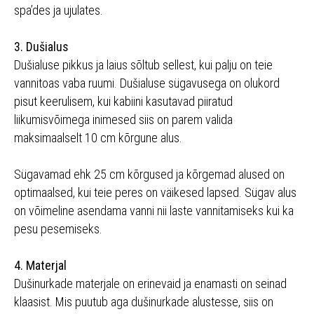
spa’des ja ujulates.
3. Dušialus
Dušialuse pikkus ja laius sõltub sellest, kui palju on teie
vannitoas vaba ruumi. Dušialuse sügavusega on olukord
pisut keerulisem, kui kabiini kasutavad piiratud
liikumisvõimega inimesed siis on parem valida
maksimaalselt 10 cm kõrgune alus.
Sügavamad ehk 25 cm kõrgused ja kõrgemad alused on
optimaalsed, kui teie peres on väikesed lapsed. Sügav alus
on võimeline asendama vanni nii laste vannitamiseks kui ka
pesu pesemiseks.
4. Materjal
Dušinurkade materjale on erinevaid ja enamasti on seinad
klaasist. Mis puutub aga dušinurkade alustesse, siis on