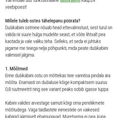
Vali endale uus funktsionaalne
dušikabiin
Kaup24
veebipoest!
Millele tuleb ostes tähelepanu pöörata?
Dušikabiini ostmine nõuab head ettevalmistust, sest turul on
valida nii suure hulga mudelite seast, et võite lihtsalt pea
kaotada ja vale valiku teha. Selleks, et seda ei juhtuks
jagame me teiega nelja põhipunkti, mida peate dušikabiini
valimisel jälgima.
1. Mõõtmed
Enne dušikabiini ostu on mõttekas teie vannitoa pindala ära
mõõta. Enamasti on dušialuse kõige kompaktsem suurus
0,8 ruutmeetrit ning see variant peaks sobib igasse tuppa.
Kabiini valides arvestage samuti kõigi oma pereliikmete
mõõtudega. Väga täidlastele inimestele on väikesed
kabiinid äärmiselt ebamugavad. Muretsema ei pea, kuna