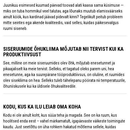
Juunikuu esimesed kuumad päevad toovad alati kaasa sama küsimuse —
miks on tuba hommikul veel talutav, aga lõunaks muutub elamisväärseks
ainult köök, kus kardinad jäävad pidevalt kinni? Tegelikult peitub probleem
mitte seintes ega akende kvaliteedis, vaid selles, kuidas päikesevalgus
ruumi siseneb.
SISERUUMIDE ÕHUKLIIMA MÕJUTAB NII TERVIST KUI KA
PRODUKTIIVSUST
See, milline on meie siseruumides olev õhk, mõjutab enesetunnet ja
pikaajaliselt ka meie tervist. Selleks, et tagatud oleks parem uni, hea
enesetunne, aga ka suurepärane tööproduktiivsus, on oluline, et ruumides
olev sisekliima on hea. Selleks tuleb tähelepanu pöörata nii temperatuurile,
õhuniiskusele kui ka üldisele õhukvaliteedile.
KODU, KUS KA ILU LEIAB OMA KOHA
Kodu ei ole ainult koht, kus süüa teha ja magada. See on ka ruum, kus
hoolitsed enda eest – vahel märkamatult, igapäevaste väikeste toimingute
kaudu. Just seetõttu on üha rohkem hakatud mõtlema sellele, kuidas