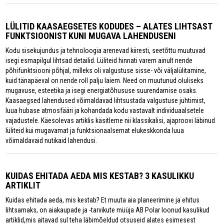
LÜLITID KAASAEGSETES KODUDES – ALATES LIHTSAST
FUNKTSIOONIST KUNI MUGAVA LAHENDUSENI
Kodu sisekujundus ja tehnoloogia arenevad kiiresti, seetõttu muutuvad
isegi esmapilgul lihtsad detailid. Lüliteid hinnati varem ainult nende
põhifunktsiooni põhjal, milleks oli valgustuse sisse- või väljalülitamine,
kuid tänapäeval on nende roll palju laiem. Need on muutunud oluliseks
mugavuse, esteetika ja isegi energiatõhususe suurendamise osaks.
Kaasaegsed lahendused võimaldavad lihtsustada valgustuse juhtimist,
luua hubase atmosfääri ja kohandada kodu vastavalt individuaalsetele
vajadustele. Käesolevas artiklis käsitleme nii klassikalisi, ajaproovi läbinud
lüliteid kui mugavamat ja funktsionaalsemat elukeskkonda luua
võimaldavaid nutikaid lahendusi.
KUIDAS EHITADA AEDA MIS KESTAB? 3 KASULIKKU
ARTIKLIT
Kuidas ehitada aeda, mis kestab? Et muuta aia planeerimine ja ehitus
lihtsamaks, on aiakaupade ja -tarvikute müüja AB Polar loonud kasulikud
artiklid,mis aitavad sul teha läbimõeldud otsuseid alates esimesest