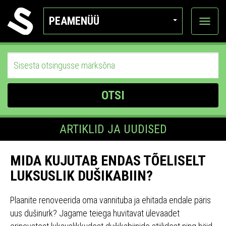
PEAMENÜÜ
Ava
katego
OTSI
ARTIKLID JA UUDISED
MIDA KUJUTAB ENDAS TÕELISELT
LUKSUSLIK DUŠIKABIIN?
Plaanite renoveerida oma vannituba ja ehitada endale päris
uus dušinurk? Jagame teiega huvitavat ülevaadet