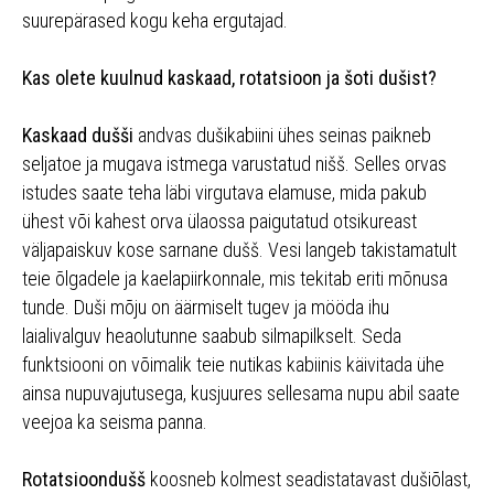
suurepärased kogu keha ergutajad.
Kas olete kuulnud kaskaad, rotatsioon ja šoti dušist?
Kaskaad dušši
andvas dušikabiini ühes seinas paikneb
seljatoe ja mugava istmega varustatud nišš. Selles orvas
istudes saate teha läbi virgutava elamuse, mida pakub
ühest või kahest orva ülaossa paigutatud otsikureast
väljapaiskuv kose sarnane dušš. Vesi langeb takistamatult
teie õlgadele ja kaelapiirkonnale, mis tekitab eriti mõnusa
tunde. Duši mõju on äärmiselt tugev ja mööda ihu
laialivalguv heaolutunne saabub silmapilkselt. Seda
funktsiooni on võimalik teie nutikas kabiinis käivitada ühe
ainsa nupuvajutusega, kusjuures sellesama nupu abil saate
veejoa ka seisma panna.
Rotatsioondušš
koosneb kolmest seadistatavast dušiõlast,