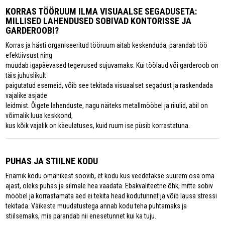
KORRAS TÖÖRUUM ILMA VISUAALSE SEGADUSETA:
MILLISED LAHENDUSED SOBIVAD KONTORISSE JA
GARDEROOBI?
Korras ja hästi organiseeritud tööruum aitab keskenduda, parandab töö
efektiivsust ning
muudab igapäevased tegevused sujuvamaks. Kui töölaud või garderoob on
täis juhuslikult
paigutatud esemeid, võib see tekitada visuaalset segadust ja raskendada
vajalike asjade
leidmist. Õigete lahenduste, nagu näiteks metallmööbel ja riiulid, abil on
võimalik luua keskkond,
kus kõik vajalik on käeulatuses, kuid ruum ise püsib korrastatuna.
PUHAS JA STIILNE KODU
Enamik kodu omanikest soovib, et kodu kus veedetakse suurem osa oma
ajast, oleks puhas ja silmale hea vaadata. Ebakvaliteetne õhk, mitte sobiv
mööbel ja korrastamata aed ei tekita head kodutunnet ja võib lausa stressi
tekitada. Väikeste muudatustega annab kodu teha puhtamaks ja
stiilsemaks, mis parandab nii enesetunnet kui ka tuju.