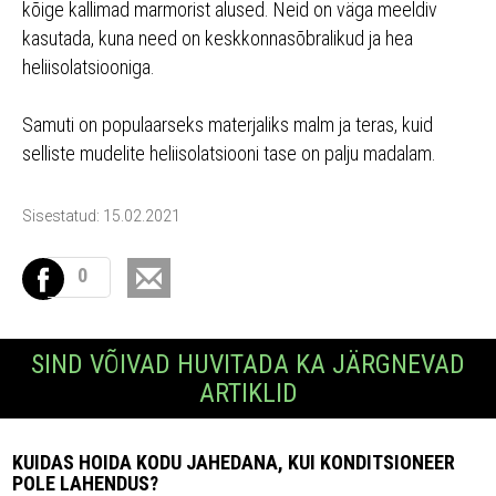
kõige kallimad marmorist alused. Neid on väga meeldiv
kasutada, kuna need on keskkonnasõbralikud ja hea
heliisolatsiooniga.
Samuti on populaarseks materjaliks malm ja teras, kuid
selliste mudelite heliisolatsiooni tase on palju madalam.
Sisestatud: 15.02.2021
0
SIND VÕIVAD HUVITADA KA JÄRGNEVAD
ARTIKLID
KUIDAS HOIDA KODU JAHEDANA, KUI KONDITSIONEER
POLE LAHENDUS?