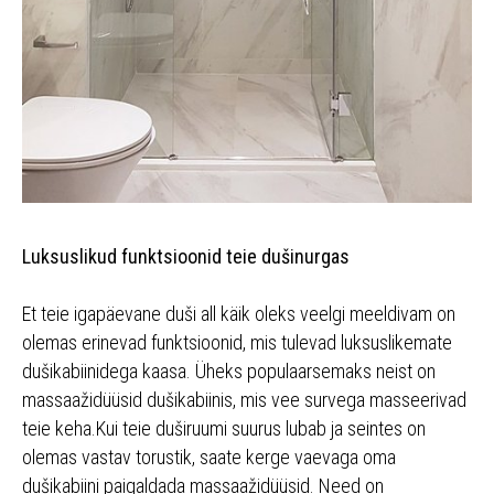
Luksuslikud funktsioonid teie dušinurgas
Et teie igapäevane duši all käik oleks veelgi meeldivam on
olemas erinevad funktsioonid, mis tulevad luksuslikemate
dušikabiinidega kaasa. Üheks populaarsemaks neist on
massaažidüüsid dušikabiinis, mis vee survega masseerivad
teie keha.Kui teie duširuumi suurus lubab ja seintes on
olemas vastav torustik, saate kerge vaevaga oma
dušikabiini paigaldada massaažidüüsid. Need on