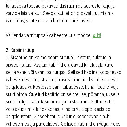
tänapäeva tootjad pakuvad duširuumide suuruste, kuju ja
värvide laia valikut. Seega, kui teil on piisavalt ruumi oma
vannitoas, saate ellu viia kõik oma unistused.
Vali enda vannituppa kvaliteetne uus mööbel
siit!
2. Kabiini tüüp
Dušikabiine on kolme peamist tüüpi - avatud, suletud ja
sisseehitatud. Avatud kabiinid eraldavad kindlat ala kahe
seina vahel või vannitoa nurgas. Sellised kabiinid koosnevad
vaheseintest, dušist ja dušialusest ning neid saab kergesti
paigaldada väikestesse vannitubadesse, kuna need ei vaja
suurt pinda. Suletud kabiinid on seinte, lae, põranda, ukse ja
suure hulga lisafunktsioonidega täiskabiinid. Selline kabiin
võib asuda mis tahes kohas, kuna ei vaja spetsiaalseid
paigaldustöid. Sisseehitatud kabiinid koosnevad ainult
vaheseintest ja paneelidest. Sellised kabiinid on väga moes