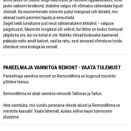
jaoks vaiksem keskkond, stabiilne valgus või võimalus vähendada liigset
stiimulit. Ka neuroerinevate inimeste puhul mängivad rolli detailid, mis
aitavad ruumi paremini tajuda ja ennustada.
Sageli tekib turvatunne just neist nähtamatutest kihtidest – valguse
paigutusest, liikumiste loogikast või sellest, kui lihtne on kodus toimuvat
jälgida ka siis, kui ise kohal ei ole. Näiteks võivad koduvalve kaamerad
pakkuda mitte ainult kaitset, vaid ka rahu, sest annavad võimaluse hoida
ühendust oma koduga ka eemalt.
PANEELMAJA VANNITOA REMONT - VAATA TULEMUST
Paneelmaja vannitoa remont on Remondifirma.ee kogenud meistrite
põhiline teenus.
Remondifirma.ee aitab vannitoa remondil Tallinnas ja Tartus.
Hele vannituba, mis sündis perenaise ideede alusel ja Remondifirma.ee
meistrite kaasabil. Vaata lähemalt, kuidas sellise kauni tulemuseni
jõudsime.