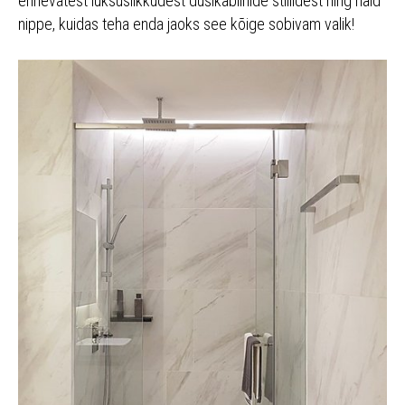
erinevatest luksuslikkudest dušikabiinide stiilidest ning häid
nippe, kuidas teha enda jaoks see kõige sobivam valik!