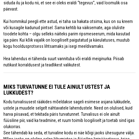
siduda ilu ja kodu nii, et see ei oleks eraldi “tegevus”, vaid loomulik osa
päevast.
Kui hommikul peegli ette astud, ei taha sa hakata otsima, kus on su kreem
või kusagile kadunud pintsel. Sama kehtib ka väiksemate, aga oluliste
toodete kohta – olgu selleks näiteks parim ripsmeseerum, mida kasutad
iga päev. Kui kõik vajalik on loogiliselt paigutatud ja käeulatuses, muutub
kogu hooldusprotsess lihtsamaks ja isegi meeldivamaks.
Hea lahendus ei tähenda suurt vannituba või eraldi meiginurka. Piisab
nutikast korraldusest ja teadlikest valikutest.
MIKS TURVATUNNE EI TULE AINULT USTEST JA
LUKKUDEST?
Kodu turvalisusest rääkides mõeldakse sageli esimese asjana lukkudele,
ustele ja muudele selgelt nähtavatele lahendustele. Need on olulised, kuid
harva piisavad, et tekitada päris turvatunnet. Turvalisus ei ole ainult
füüsiline piir, vaid ka teadmine, et ruum toimib loogiliselt ja toetab sind igas
olukorras.
See tähendab ka seda, et turvaline kodu ei näe kõigi jaoks ühesugune välja.
Mõne jaoks on oluline selge liikumistee ja füüsiline ligipääsetavus, teise