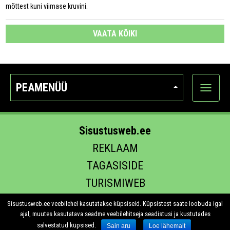
mõttest kuni viimase kruvini.
VAATA KÕIKI
PEAMENÜÜ
Ava
kategoo
Sisustusweb.ee
REKLAAM
TAGASISIDE
TURISMIWEB
EHITUS.EE
Sisustusweb.ee veebilehel kasutatakse küpsiseid. Küpsistest saate loobuda igal
ajal, muutes kasutatava seadme veebilehitseja seadistusi ja kustutades
salvestatud küpsised.
Sain aru
Loe lähemalt