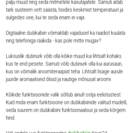
palju muud ning seda mitmetele kasutajatele. Samuti aitab
tark süsteem vett säästa, hoides keskmist temperatuuri ja
sulgedes vee, kui te seda enam ei vaja.
Digitaalne dušikabiin võimaldab vajadusel ka raadiot kuulata
ning telefoniga rääkida - kas pole mitte mugav?
Luksuslik dušinurk võib olla kõike muud kui lihtsalt kohaks
kus te end pesete. Samuti võib dušinurk olla kui aurusaun,
kus on võimalik aroomiteraapiat teha. Lihtsalt lisage aurule
juurde aromaatseid õlisid ja nautige mõnusat aroomi.
Kõikide funktsioonide valik sõltub ainult ostja eelistustest.
Kuid mida enam funktsioone on dušikabiinide valitud mudelil,
seda suurem on dušikabiini funktsionaalsus ja seda kõrgem
hind.