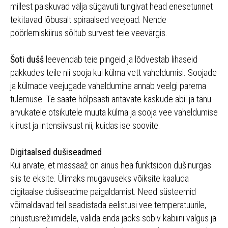
millest paiskuvad välja sügavuti tungivat head enesetunnet
tekitavad lõbusalt spiraalsed veejoad. Nende
pöörlemiskiirus sõltub survest teie veevärgis.
Šoti dušš
leevendab teie pingeid ja lõdvestab lihaseid
pakkudes teile nii sooja kui külma vett vaheldumisi. Soojade
ja külmade veejugade vaheldumine annab veelgi parema
tulemuse. Te saate hõlpsasti antavate käskude abil ja tänu
arvukatele otsikutele muuta külma ja sooja vee vaheldumise
kiirust ja intensiivsust nii, kuidas ise soovite.
Digitaalsed dušiseadmed
Kui arvate, et massaaž on ainus hea funktsioon dušinurgas
siis te eksite. Ülimaks mugavuseks võiksite kaaluda
digitaalse dušiseadme paigaldamist. Need süsteemid
võimaldavad teil seadistada eelistusi vee temperatuurile,
pihustusrežiimidele, valida enda jaoks sobiv kabiini valgus ja