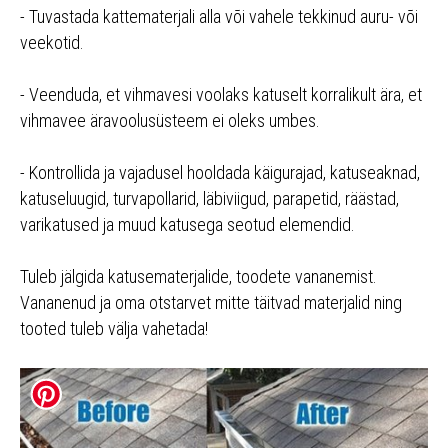
- Tuvastada kattematerjali alla või vahele tekkinud auru- või
veekotid.
- Veenduda, et vihmavesi voolaks katuselt korralikult ära, et
vihmavee äravoolusüsteem ei oleks umbes.
- Kontrollida ja vajadusel hooldada käigurajad, katuseaknad,
katuseluugid, turvapollarid, läbiviigud, parapetid, räästad,
varikatused ja muud katusega seotud elemendid.
Tuleb jälgida katusematerjalide, toodete vananemist.
Vananenud ja oma otstarvet mitte täitvad materjalid ning
tooted tuleb välja vahetada!