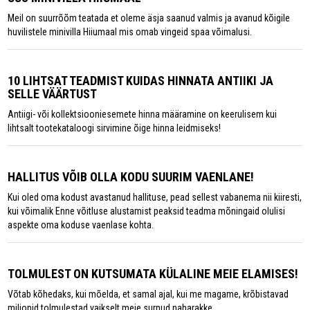
Meil on suurrõõm teatada et oleme äsja saanud valmis ja avanud kõigile
huvilistele minivilla Hiiumaal mis omab vingeid spaa võimalusi.
10 LIHTSAT TEADMIST KUIDAS HINNATA ANTIIKI JA
SELLE VÄÄRTUST
Antiigi- või kollektsiooniesemete hinna määramine on keerulisem kui
lihtsalt tootekataloogi sirvimine õige hinna leidmiseks!
HALLITUS VÕIB OLLA KODU SUURIM VAENLANE!
Kui oled oma kodust avastanud hallituse, pead sellest vabanema nii kiiresti,
kui võimalik Enne võitluse alustamist peaksid teadma mõningaid olulisi
aspekte oma koduse vaenlase kohta.
TOLMULEST ON KUTSUMATA KÜLALINE MEIE ELAMISES!
Võtab kõhedaks, kui mõelda, et samal ajal, kui me magame, krõbistavad
miljonid tolmulestad vaikselt meie surnud naharakke.