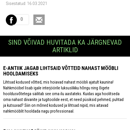
Sisestatud: 16.03.2021
0
SIND VÕIVAD HUVITADA KA JÄRGNEVAD
ARTIKLID
E-ANTIIK JAGAB LIHTSAID VÕTTEID NAHAST MÖÖBLI
HOOLDAMISEKS
Lihtsad kodused võtted, mis hoiavad nahast mööbli ajatult kaunina!
Nahkmööbel lisab igale interjöörile luksuslikku hõngu ning õigete
hooldusvõtetega säilitab see oma ilu aastateks. Kuidas aga hoolitseda
oma nahast diivanite ja tugitoolide eest, et need püsiksid pehmed, puhtad
ja kutsuvad? Siin on mõned kodused ja lihtsad nipid, mis aitavad
nahkmööblit hooldada nagu professionaal.