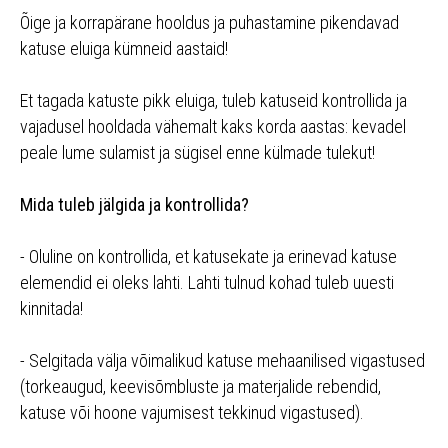
Õige ja korrapärane hooldus ja puhastamine pikendavad
katuse eluiga kümneid aastaid!
Et tagada katuste pikk eluiga, tuleb katuseid kontrollida ja
vajadusel hooldada vähemalt kaks korda aastas: kevadel
peale lume sulamist ja sügisel enne külmade tulekut!
Mida tuleb jälgida ja kontrollida?
- Oluline on kontrollida, et katusekate ja erinevad katuse
elemendid ei oleks lahti. Lahti tulnud kohad tuleb uuesti
kinnitada!
- Selgitada välja võimalikud katuse mehaanilised vigastused
(torkeaugud, keevisõmbluste ja materjalide rebendid,
katuse või hoone vajumisest tekkinud vigastused).