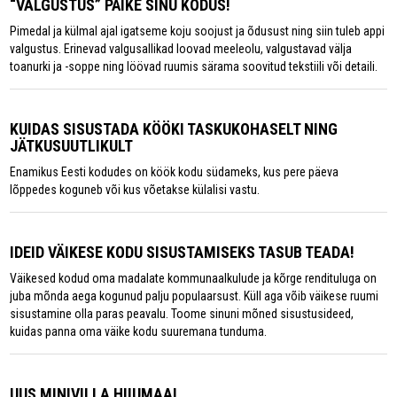
“VALGUSTUS” PÄIKE SINU KODUS!
Pimedal ja külmal ajal igatseme koju soojust ja õdusust ning siin tuleb appi
valgustus. Erinevad valgusallikad loovad meeleolu, valgustavad välja
toanurki ja -soppe ning löövad ruumis särama soovitud tekstiili või detaili.
KUIDAS SISUSTADA KÖÖKI TASKUKOHASELT NING
JÄTKUSUUTLIKULT
Enamikus Eesti kodudes on köök kodu südameks, kus pere päeva
lõppedes koguneb või kus võetakse külalisi vastu.
IDEID VÄIKESE KODU SISUSTAMISEKS TASUB TEADA!
Väikesed kodud oma madalate kommunaalkulude ja kõrge rendituluga on
juba mõnda aega kogunud palju populaarsust. Küll aga võib väikese ruumi
sisustamine olla paras peavalu. Toome sinuni mõned sisustusideed,
kuidas panna oma väike kodu suuremana tunduma.
UUS MINIVILLA HIIUMAAL