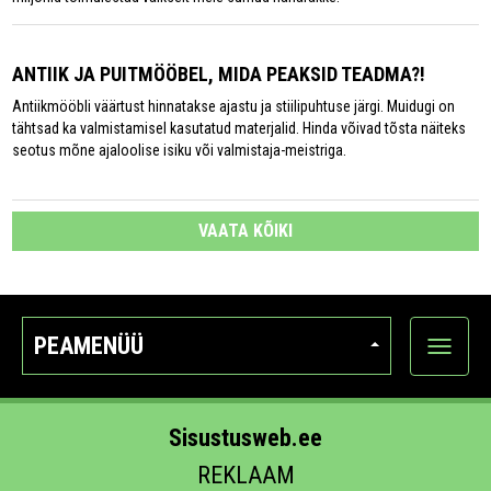
ANTIIK JA PUITMÖÖBEL, MIDA PEAKSID TEADMA?!
Antiikmööbli väärtust hinnatakse ajastu ja stiilipuhtuse järgi. Muidugi on
tähtsad ka valmistamisel kasutatud materjalid. Hinda võivad tõsta näiteks
seotus mõne ajaloolise isiku või valmistaja-meistriga.
VAATA KÕIKI
PEAMENÜÜ
Ava
kategoo
Sisustusweb.ee
REKLAAM