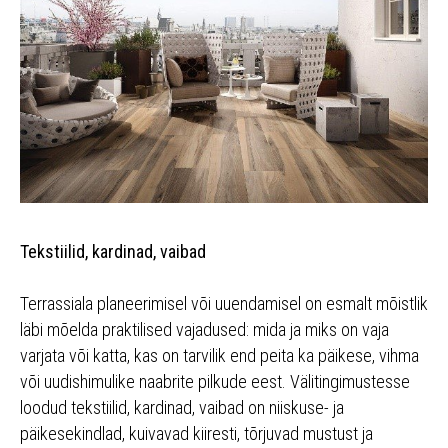
Tekstiilid, kardinad, vaibad
Terrassiala planeerimisel või uuendamisel on esmalt mõistlik
läbi mõelda praktilised vajadused: mida ja miks on vaja
varjata või katta, kas on tarvilik end peita ka päikese, vihma
või uudishimulike naabrite pilkude eest. Välitingimustesse
loodud tekstiilid, kardinad, vaibad on niiskuse- ja
päikesekindlad, kuivavad kiiresti, tõrjuvad mustust ja