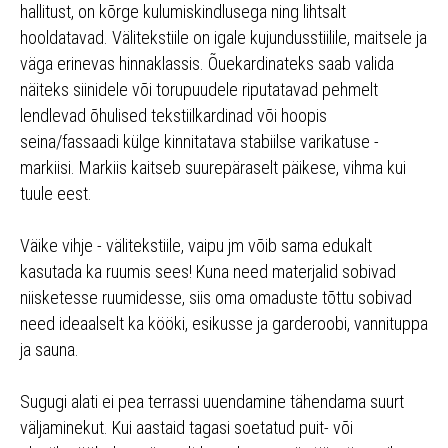
hallitust, on kõrge kulumiskindlusega ning lihtsalt
hooldatavad. Välitekstiile on igale kujundusstiilile, maitsele ja
väga erinevas hinnaklassis. Õuekardinateks saab valida
näiteks siinidele või torupuudele riputatavad pehmelt
lendlevad õhulised tekstiilkardinad või hoopis
seina/fassaadi külge kinnitatava stabiilse varikatuse -
markiisi. Markiis kaitseb suurepäraselt päikese, vihma kui
tuule eest.
Väike vihje - välitekstiile, vaipu jm võib sama edukalt
kasutada ka ruumis sees! Kuna need materjalid sobivad
niisketesse ruumidesse, siis oma omaduste tõttu sobivad
need ideaalselt ka kööki, esikusse ja garderoobi, vannituppa
ja sauna.
Sugugi alati ei pea terrassi uuendamine tähendama suurt
väljaminekut. Kui aastaid tagasi soetatud puit- või