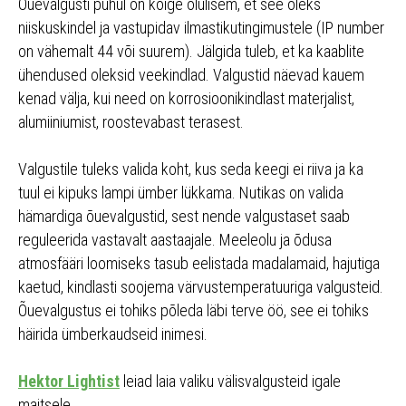
Õuevalgusti puhul on kõige olulisem, et see oleks
niiskuskindel ja vastupidav ilmastikutingimustele (IP number
on vähemalt 44 või suurem). Jälgida tuleb, et ka kaablite
ühendused oleksid veekindlad. Valgustid näevad kauem
kenad välja, kui need on korrosioonikindlast materjalist,
alumiiniumist, roostevabast terasest.
Valgustile tuleks valida koht, kus seda keegi ei riiva ja ka
tuul ei kipuks lampi ümber lükkama. Nutikas on valida
hämardiga õuevalgustid, sest nende valgustaset saab
reguleerida vastavalt aastaajale. Meeleolu ja õdusa
atmosfääri loomiseks tasub eelistada madalamaid, hajutiga
kaetud, kindlasti soojema värvustemperatuuriga valgusteid.
Õuevalgustus ei tohiks põleda läbi terve öö, see ei tohiks
häirida ümberkaudseid inimesi.
Hektor Lightist
leiad laia valiku välisvalgusteid igale
maitsele.