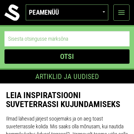
PEAMENÜÜ
Ava
katego
OTSI
ARTIKLID JA UUDISED
LEIA INSPIRATSIOONI
SUVETERRASSI KUJUNDAMISEKS
Ilmad lähevad järjest soojemaks ja on aeg toast
suveterrassile kolida. Mis saaks olla mõnusam, kui nautida