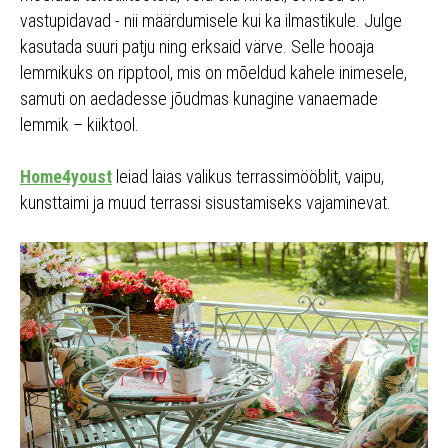
vastupidavad - nii määrdumisele kui ka ilmastikule. Julge
kasutada suuri patju ning erksaid värve. Selle hooaja
lemmikuks on ripptool, mis on mõeldud kahele inimesele,
samuti on aedadesse jõudmas kunagine vanaemade
lemmik – kiiktool.
Home4youst
leiad laias valikus terrassimööblit, vaipu,
kunsttaimi ja muud terrassi sisustamiseks vajaminevat.