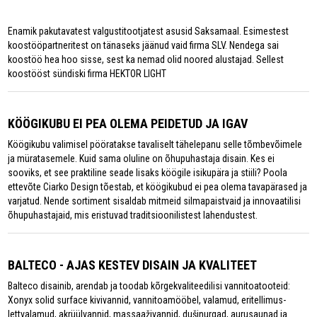
Enamik pakutavatest valgustitootjatest asusid Saksamaal. Esimestest
koostööpartneritest on tänaseks jäänud vaid firma SLV. Nendega sai
koostöö hea hoo sisse, sest ka nemad olid noored alustajad. Sellest
koostööst sündiski firma HEKTOR LIGHT
KÖÖGIKUBU EI PEA OLEMA PEIDETUD JA IGAV
Köögikubu valimisel pööratakse tavaliselt tähelepanu selle tõmbevõimele
ja müratasemele. Kuid sama oluline on õhupuhastaja disain. Kes ei
sooviks, et see praktiline seade lisaks köögile isikupära ja stiili? Poola
ettevõte Ciarko Design tõestab, et köögikubud ei pea olema tavapärased ja
varjatud. Nende sortiment sisaldab mitmeid silmapaistvaid ja innovaatilisi
õhupuhastajaid, mis eristuvad traditsioonilistest lahendustest.
BALTECO - AJAS KESTEV DISAIN JA KVALITEET
Balteco disainib, arendab ja toodab kõrgekvaliteedilisi vannitoatooteid:
Xonyx solid surface kivivannid, vannitoamööbel, valamud, eritellimus-
lettvalamud, akrüülvannid, massaaživannid, dušinurgad, aurusaunad ja