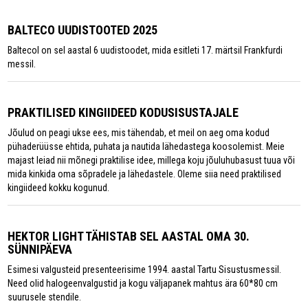
BALTECO UUDISTOOTED 2025
Baltecol on sel aastal 6 uudistoodet, mida esitleti 17. märtsil Frankfurdi
messil.
PRAKTILISED KINGIIDEED KODUSISUSTAJALE
Jõulud on peagi ukse ees, mis tähendab, et meil on aeg oma kodud
pühaderüüsse ehtida, puhata ja nautida lähedastega koosolemist. Meie
majast leiad nii mõnegi praktilise idee, millega koju jõuluhubasust tuua või
mida kinkida oma sõpradele ja lähedastele. Oleme siia need praktilised
kingiideed kokku kogunud.
HEKTOR LIGHT TÄHISTAB SEL AASTAL OMA 30.
SÜNNIPÄEVA
Esimesi valgusteid presenteerisime 1994. aastal Tartu Sisustusmessil.
Need olid halogeenvalgustid ja kogu väljapanek mahtus ära 60*80 cm
suurusele stendile.