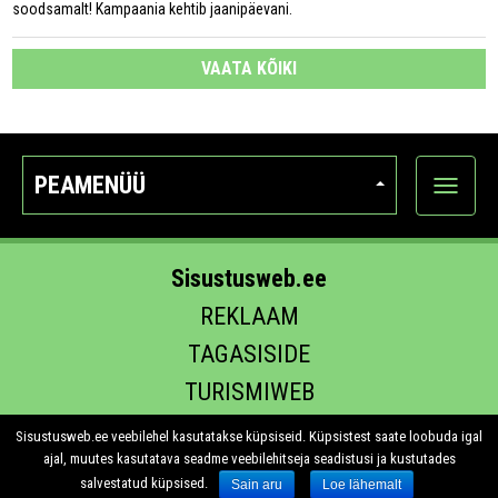
soodsamalt! Kampaania kehtib jaanipäevani.
VAATA KÕIKI
PEAMENÜÜ
Ava
kategoo
Sisustusweb.ee
REKLAAM
TAGASISIDE
TURISMIWEB
EHITUS.EE
Sisustusweb.ee veebilehel kasutatakse küpsiseid. Küpsistest saate loobuda igal
ajal, muutes kasutatava seadme veebilehitseja seadistusi ja kustutades
salvestatud küpsised.
Sain aru
Loe lähemalt