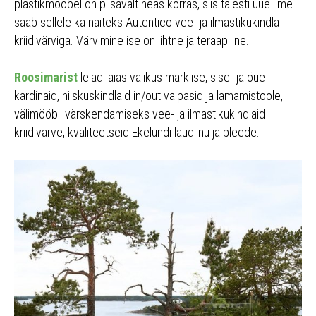
plastikmööbel on piisavalt heas korras, siis täiesti uue ilme
saab sellele ka näiteks Autentico vee- ja ilmastikukindla
kriidivärviga. Värvimine ise on lihtne ja teraapiline.
Roosimarist
leiad laias valikus markiise, sise- ja õue
kardinaid, niiskuskindlaid in/out vaipasid ja lamamistoole,
välimööbli värskendamiseks vee- ja ilmastikukindlaid
kriidivärve, kvaliteetseid Ekelundi laudlinu ja pleede.