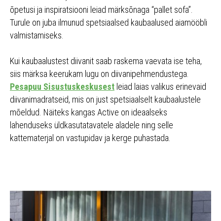
õpetusi ja inspiratsiooni leiad märksõnaga “pallet sofa”.
Turule on juba ilmunud spetsiaalsed kaubaalused aiamööbli
valmistamiseks.
Kui kaubaalustest diivanit saab raskema vaevata ise teha,
siis märksa keerukam lugu on diivanipehmendustega.
Pesapuu Sisustuskeskusest
leiad laias valikus erinevaid
diivanimadratseid, mis on just spetsiaalselt kaubaalustele
mõeldud. Näiteks kangas Active on ideaalseks
lahenduseks üldkasutatavatele aladele ning selle
kattematerjal on vastupidav ja kerge puhastada.