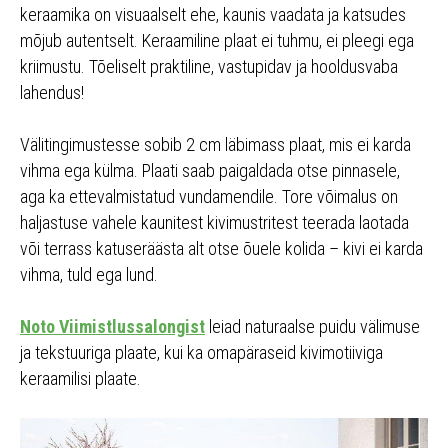
keraamika on visuaalselt ehe, kaunis vaadata ja katsudes
mõjub autentselt. Keraamiline plaat ei tuhmu, ei pleegi ega
kriimustu. Tõeliselt praktiline, vastupidav ja hooldusvaba
lahendus!
Välitingimustesse sobib 2 cm läbimass plaat, mis ei karda
vihma ega külma. Plaati saab paigaldada otse pinnasele,
aga ka ettevalmistatud vundamendile. Tore võimalus on
haljastuse vahele kaunitest kivimustritest teerada laotada
või terrass katuseräästa alt otse õuele kolida – kivi ei karda
vihma, tuld ega lund.
Noto Viimistlussalongist
leiad naturaalse puidu välimuse
ja tekstuuriga plaate, kui ka omapäraseid kivimotiiviga
keraamilisi plaate.