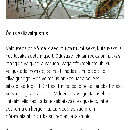
Õdus välisvalgustus
Valgusega on võimalik aed muuta ruumiliseks, kutsuvaks ja
huvitavaks aastaringselt. Õdususe tekitamiseks on nutikas
mängida valguse ja varjuga. Väga efektselt mõjub, kui
valgustada mõni objekt hästi madalalt, nn peidetud
allvalgusega. Hea võimalus on kasutada selleks
silikoonkattega LED-ribasid, mida saab peita näiteks terrassi
serva, pingi või laua alla. Väliterrassi valgustamiseks on
lihtsaim viis kasutada teisaldatavaid valgusteid, mille
asukohta on kerge muuta. Need võivad olla nii
põrandalambid kui ka suuremad laualambid.