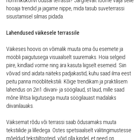
hommikukohvi õdusal terrassil? Järgnevalt toome välja selle
hooaja trendid ja jagame nippe, mida tasub suveterrassi
sisustamisel silmas pidada.
Lahendused väikesele terrassile
Väikeses hoovis on võimalik muuta oma õu esemete ja
mööbli paigutusega visuaalselt suuremaks. Hoia selgeid
piire, kindlaid vorme ning ära kasuta liigselt esemeid. Siin
võivad sind aidata näiteks padjakastid, kuhu saad ilma eest
peitu panna mööblitekstiili. Kõige trendikam ja praktilisem
lahendus on 2in1 diivani- ja söögilaud, st laud, mille saad
mõne lihtsa liigutusega muuta söögilauast madalaks
diivanilauaks.
Väiksemat rõdu või terrassi saab õdusamaks muuta
tekstiilide ja lilledega. Ostes spetsiaalselt välitingimustesse
mõeldud tekstiiltooteid, võid olla kindel, et need on