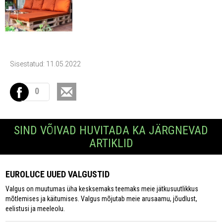
Sisestatud: 11.05.2022
0
SIND VÕIVAD HUVITADA KA JÄRGNEVAD
ARTIKLID
EUROLUCE UUED VALGUSTID
Valgus on muutumas üha kesksemaks teemaks meie jätkusuutlikkus
mõtlemises ja käitumises. Valgus mõjutab meie arusaamu, jõudlust,
eelistusi ja meeleolu.