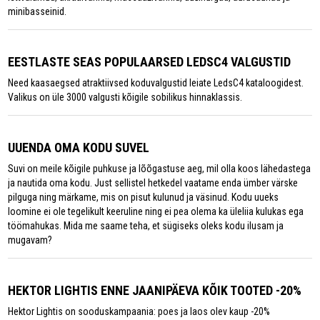
minibasseinid.
EESTLASTE SEAS POPULAARSED LEDSC4 VALGUSTID
Need kaasaegsed atraktiivsed koduvalgustid leiate LedsC4 kataloogidest.
Valikus on üle 3000 valgusti kõigile sobilikus hinnaklassis.
UUENDA OMA KODU SUVEL
Suvi on meile kõigile puhkuse ja lõõgastuse aeg, mil olla koos lähedastega
ja nautida oma kodu. Just sellistel hetkedel vaatame enda ümber värske
pilguga ning märkame, mis on pisut kulunud ja väsinud. Kodu uueks
loomine ei ole tegelikult keeruline ning ei pea olema ka üleliia kulukas ega
töömahukas. Mida me saame teha, et sügiseks oleks kodu ilusam ja
mugavam?
HEKTOR LIGHTIS ENNE JAANIPÄEVA KÕIK TOOTED -20%
Hektor Lightis on sooduskampaania: poes ja laos olev kaup -20%