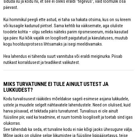
siduda ilu ja kodu nii, et see ei oleks eraldi “tegevus”, vaid loomulik osa
päevast.
Kui hommikul peegli ette astud, ei taha sa hakata otsima, kus on su kreem
või kusagile kadunud pintsel. Sama kehtib ka väiksemate, aga oluliste
toodete kohta – olgu selleks näiteks parim ripsmeseerum, mida kasutad
iga päev. Kui kõik vajalik on loogiliselt paigutatud ja käeulatuses, muutub
kogu hooldusprotsess lihtsamaks ja isegi meeldivamaks.
Hea lahendus ei tähenda suurt vannituba või eraldi meiginurka. Piisab
nutikast korraldusest ja teadlikest valikutest.
MIKS TURVATUNNE EI TULE AINULT USTEST JA
LUKKUDEST?
Kodu turvalisusest rääkides mõeldakse sageli esimese asjana lukkudele,
ustele ja muudele selgelt nähtavatele lahendustele. Need on olulised, kuid
harva piisavad, et tekitada päris turvatunnet. Turvalisus ei ole ainult
füüsiline piir, vaid ka teadmine, et ruum toimib loogiliselt ja toetab sind igas
olukorras.
See tähendab ka seda, et turvaline kodu ei näe kõigi jaoks ühesugune välja.
Mõne jaoks on oluline selge liikumistee ja füüsiline ligipääsetavus, teise