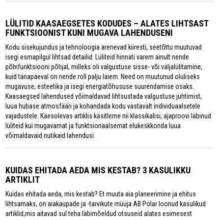
LÜLITID KAASAEGSETES KODUDES – ALATES LIHTSAST
FUNKTSIOONIST KUNI MUGAVA LAHENDUSENI
Kodu sisekujundus ja tehnoloogia arenevad kiiresti, seetõttu muutuvad
isegi esmapilgul lihtsad detailid. Lüliteid hinnati varem ainult nende
põhifunktsiooni põhjal, milleks oli valgustuse sisse- või väljalülitamine,
kuid tänapäeval on nende roll palju laiem. Need on muutunud oluliseks
mugavuse, esteetika ja isegi energiatõhususe suurendamise osaks.
Kaasaegsed lahendused võimaldavad lihtsustada valgustuse juhtimist,
luua hubase atmosfääri ja kohandada kodu vastavalt individuaalsetele
vajadustele. Käesolevas artiklis käsitleme nii klassikalisi, ajaproovi läbinud
lüliteid kui mugavamat ja funktsionaalsemat elukeskkonda luua
võimaldavaid nutikaid lahendusi.
KUIDAS EHITADA AEDA MIS KESTAB? 3 KASULIKKU
ARTIKLIT
Kuidas ehitada aeda, mis kestab? Et muuta aia planeerimine ja ehitus
lihtsamaks, on aiakaupade ja -tarvikute müüja AB Polar loonud kasulikud
artiklid,mis aitavad sul teha läbimõeldud otsuseid alates esimesest