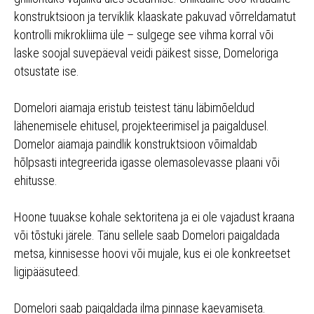
konstruktsioon ja terviklik klaaskate pakuvad võrreldamatut
kontrolli mikrokliima üle – sulgege see vihma korral või
laske soojal suvepäeval veidi päikest sisse, Domeloriga
otsustate ise.
Domelori aiamaja eristub teistest tänu läbimõeldud
lähenemisele ehitusel, projekteerimisel ja paigaldusel.
Domelor aiamaja paindlik konstruktsioon võimaldab
hõlpsasti integreerida igasse olemasolevasse plaani või
ehitusse.
Hoone tuuakse kohale sektoritena ja ei ole vajadust kraana
või tõstuki järele. Tänu sellele saab Domelori paigaldada
metsa, kinnisesse hoovi või mujale, kus ei ole konkreetset
ligipääsuteed.
Domelori saab paigaldada ilma pinnase kaevamiseta.