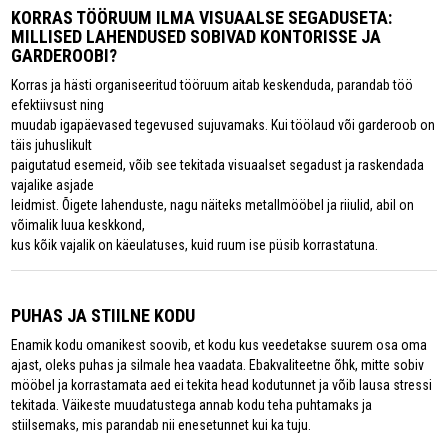
KORRAS TÖÖRUUM ILMA VISUAALSE SEGADUSETA:
MILLISED LAHENDUSED SOBIVAD KONTORISSE JA
GARDEROOBI?
Korras ja hästi organiseeritud tööruum aitab keskenduda, parandab töö
efektiivsust ning
muudab igapäevased tegevused sujuvamaks. Kui töölaud või garderoob on
täis juhuslikult
paigutatud esemeid, võib see tekitada visuaalset segadust ja raskendada
vajalike asjade
leidmist. Õigete lahenduste, nagu näiteks metallmööbel ja riiulid, abil on
võimalik luua keskkond,
kus kõik vajalik on käeulatuses, kuid ruum ise püsib korrastatuna.
PUHAS JA STIILNE KODU
Enamik kodu omanikest soovib, et kodu kus veedetakse suurem osa oma
ajast, oleks puhas ja silmale hea vaadata. Ebakvaliteetne õhk, mitte sobiv
mööbel ja korrastamata aed ei tekita head kodutunnet ja võib lausa stressi
tekitada. Väikeste muudatustega annab kodu teha puhtamaks ja
stiilsemaks, mis parandab nii enesetunnet kui ka tuju.