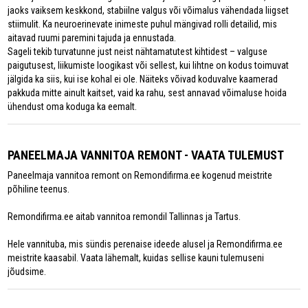
jaoks vaiksem keskkond, stabiilne valgus või võimalus vähendada liigset
stiimulit. Ka neuroerinevate inimeste puhul mängivad rolli detailid, mis
aitavad ruumi paremini tajuda ja ennustada.
Sageli tekib turvatunne just neist nähtamatutest kihtidest – valguse
paigutusest, liikumiste loogikast või sellest, kui lihtne on kodus toimuvat
jälgida ka siis, kui ise kohal ei ole. Näiteks võivad koduvalve kaamerad
pakkuda mitte ainult kaitset, vaid ka rahu, sest annavad võimaluse hoida
ühendust oma koduga ka eemalt.
PANEELMAJA VANNITOA REMONT - VAATA TULEMUST
Paneelmaja vannitoa remont on Remondifirma.ee kogenud meistrite
põhiline teenus.
Remondifirma.ee aitab vannitoa remondil Tallinnas ja Tartus.
Hele vannituba, mis sündis perenaise ideede alusel ja Remondifirma.ee
meistrite kaasabil. Vaata lähemalt, kuidas sellise kauni tulemuseni
jõudsime.