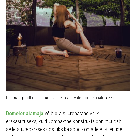
Parimate poolt usaldatud - suurepärane valik söögikohale üle Eest
Domelor aiamaja
võib olla suurepärane valik
erakasutuseks, kuid kompaktne konstruktsioon muudab
selle suurepäraseks ostuks ka söögikohtadele. Klientide