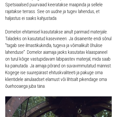
Spetsiaalsed puurvaiad keeratakse maapinda ja sellele
rajatakse terrass. See on uudne ja tugev lahendus, et
haljastus ei saaks kahjustada.
Domelori ehitamisel kasutatakse ainult parimaid materjale.
Taladeks on kasutatud kasevineeri. Ja disainerite endi sõnul
"tagab see ilmastikukindla, tugeva ja võimalikult õhulise
lahenduse". Domelor aiamaja jaoks kasutatav klaaspaneel
on turul kõige vastupidavam läbipaistev materjal, mida saab
ka painutada. Ja aimaja põrand on süvavimmutatud männist.
Kogege ise suurepärast ehituskvaliteeti ja pakuge oma
klientidele ainulaadset elamust või lihtsalt pikendage oma
õuehooaega juba täna.