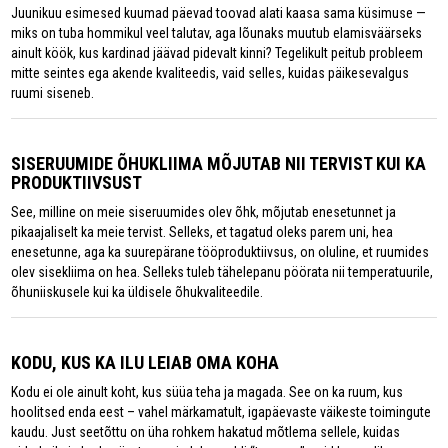
Juunikuu esimesed kuumad päevad toovad alati kaasa sama küsimuse —
miks on tuba hommikul veel talutav, aga lõunaks muutub elamisväärseks
ainult köök, kus kardinad jäävad pidevalt kinni? Tegelikult peitub probleem
mitte seintes ega akende kvaliteedis, vaid selles, kuidas päikesevalgus
ruumi siseneb.
SISERUUMIDE ÕHUKLIIMA MÕJUTAB NII TERVIST KUI KA
PRODUKTIIVSUST
See, milline on meie siseruumides olev õhk, mõjutab enesetunnet ja
pikaajaliselt ka meie tervist. Selleks, et tagatud oleks parem uni, hea
enesetunne, aga ka suurepärane tööproduktiivsus, on oluline, et ruumides
olev sisekliima on hea. Selleks tuleb tähelepanu pöörata nii temperatuurile,
õhuniiskusele kui ka üldisele õhukvaliteedile.
KODU, KUS KA ILU LEIAB OMA KOHA
Kodu ei ole ainult koht, kus süüa teha ja magada. See on ka ruum, kus
hoolitsed enda eest – vahel märkamatult, igapäevaste väikeste toimingute
kaudu. Just seetõttu on üha rohkem hakatud mõtlema sellele, kuidas