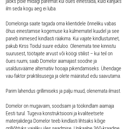
jaoks pole midagi paremat kui õues einestada, kuid kahjuks
ilm seda kogu aeg ei luba.
Domeloriga saate tagada oma klientidele õnneliku vabas
õhus einestamise kogemuse ka külmematel kuudel ja see
paneb inimesed kindlasti rääkima. Kui vajate kindlustunnet,
pakub Kirss Toidul suure eduloo. Olenemata teie kinnistu
suurusest, töötajate arvust või köögi stiilist – kui teil on
õues ruumi, saab Domelor aiamajast soodne ja
usaldusväärne alternatiiv hooaja pikendamiseks. Ühendage
vau-faktor praktilisusega ja olete määratud edu saavutama.
Parim lahendus grillimiseks ja palju muud, olenemata ilmast.
Domelor on mugavaim, soodsaim ja töökindlam aiamaja
Eesti turul. Tugeva konstruktsiooni ja kvaliteetsete
materjalidega Domelor teeb kindlasti lihtsaks kõige
grilliõhtuks vajaliku üles seadmise. Unikaalne 360-kraadine