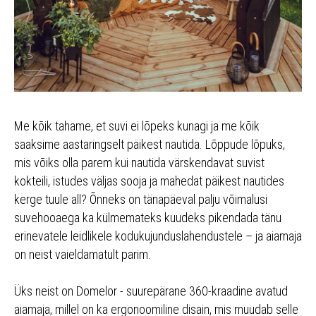
Me kõik tahame, et suvi ei lõpeks kunagi ja me kõik
saaksime aastaringselt päikest nautida. Lõppude lõpuks,
mis võiks olla parem kui nautida värskendavat suvist
kokteili, istudes väljas sooja ja mahedat päikest nautides
kerge tuule all? Õnneks on tänapäeval palju võimalusi
suvehooaega ka külmemateks kuudeks pikendada tänu
erinevatele leidlikele kodukujunduslahendustele – ja aiamaja
on neist vaieldamatult parim.
Üks neist on Domelor - suurepärane 360-kraadine avatud
aiamaja, millel on ka ergonoomiline disain, mis muudab selle