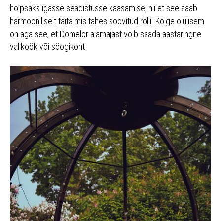
hõlpsaks igasse seadistusse kaasamise, nii et see saab
harmooniliselt täita mis tahes soovitud rolli. Kõige olulisem
on aga see, et Domelor aiamajast võib saada aastaringne
väliköök või söögikoht