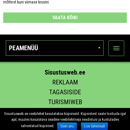
mõttest kuni viimase kruvini.
VAATA KÕIKI
PEAMENÜÜ
Ava
kategoo
Sisustusweb.ee
REKLAAM
TAGASISIDE
TURISMIWEB
EHITUS.EE
Sisustusweb.ee veebilehel kasutatakse küpsiseid. Küpsistest saate loobuda igal
ajal, muutes kasutatava seadme veebilehitseja seadistusi ja kustutades
salvestatud küpsised.
Sain aru
Loe lähemalt