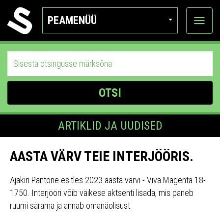
PEAMENÜÜ
Ava
katego
OTSI
ARTIKLID JA UUDISED
AASTA VÄRV TEIE INTERJÖÖRIS.
Ajakiri Pantone esitles 2023 aasta värvi - Viva Magenta 18-
1750. Interjööri võib väikese aktsenti lisada, mis paneb
ruumi särama ja annab omanäolisust.