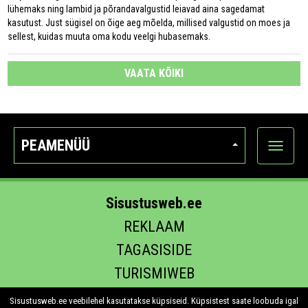
lühemaks ning lambid ja põrandavalgustid leiavad aina sagedamat
kasutust. Just sügisel on õige aeg mõelda, millised valgustid on moes ja
sellest, kuidas muuta oma kodu veelgi hubasemaks.
VAATA KÕIKI
PEAMENÜÜ
Ava
kategoo
Sisustusweb.ee
REKLAAM
TAGASISIDE
TURISMIWEB
EHITUS.EE
Sisustusweb.ee veebilehel kasutatakse küpsiseid. Küpsistest saate loobuda igal