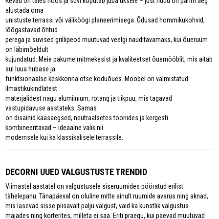
Kevad on täies hoos ja suvi koputab juba uksele – just nüüd on parim aeg
alustada oma
unistuste terrassi või väliköögi planeerimisega. Õdusad hommikukohvid,
lõõgastavad õhtud
perega ja suvised grillipeod muutuvad veelgi nauditavamaks, kui õueruum
on läbimõeldult
kujundatud. Meie pakume mitmekesist ja kvaliteetset õuemööblit, mis aitab
sul luua hubase ja
funktsionaalse keskkonna otse koduõues. Mööbel on valmistatud
ilmastikukindlatest
materjalidest nagu alumiinium, rotang ja tiikpuu, mis tagavad
vastupidavuse aastateks. Samas
on disainid kaasaegsed, neutraalsetes toonides ja kergesti
kombineeritavad – ideaalne valik nii
modernsele kui ka klassikalisele terrassile.
DECORNI UUED VALGUSTUSTE TRENDID
Viimastel aastatel on valgustusele siseruumides pööratud erilist
tähelepanu. Tänapäeval on oluline mitte ainult ruumide avarus ning aknad,
mis lasevad sisse piisavalt palju valgust, vaid ka kunstlik valgustus
majades ning korterites, milleta ei saa. Eriti praegu, kui päevad muutuvad