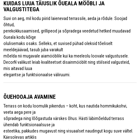
KUIDAS LUUA TÄIUSLIK ÕUEALA MÖÖBLI JA
VALGUSTITEGA
Suvi on aeg, mil kodu piirid laienevad terrassile, aeda ja rõdule. Soojad
õhtud,
perekokkusaamised, grillipeod ja sõpradega veedetud hetked muudavad
õueala kodu kõige
olulisemaks osaks. Selleks, et suvised pühad oleksid tõeliselt
meeldejäävad, tasub juba varakult
mõelda nii mugavale aiamööblile kui ka meeleolu loovale valgustusele.
DecorN valikust leiab kvaliteetset disainmööblit ning stiilseid valgusteid,
mis aitavad luua
elegantse ja funktsionaalse väliruumi.
ÕUEHOOAJA AVAMINE
Terrass on kodu loomulik pikendus – koht, kus nautida hommikukohvi,
veeta aega pere ja
sõpradega ning lõõgastuda värskes õhus. Hästi läbimõeldud terrass
ühendab funktsionaalsuse ja
esteetika, pakkudes mugavust ning visuaalset naudingut kogu suve vältel.
Käesolevas artiklis