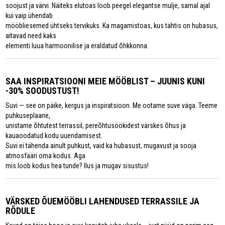
soojust ja värvi. Näiteks elutoas loob peegel elegantse mulje, samal ajal
kui vaip ühendab
mööbliesemed ühtseks tervikuks. Ka magamistoas, kus tähtis on hubasus,
aitavad need kaks
elementi luua harmoonilise ja eraldatud õhkkonna.
SAA INSPIRATSIOONI MEIE MÖÖBLIST – JUUNIS KUNI
-30% SOODUSTUST!
Suvi — see on päike, kergus ja inspiratsioon. Me ootame suve väga. Teeme
puhkuseplaane,
unistame õhtutest terrassil, pereõhtusöökidest värskes õhus ja
kauaoodatud kodu uuendamisest.
Suvi ei tähenda ainult puhkust, vaid ka hubasust, mugavust ja sooja
atmosfääri oma kodus. Aga
mis loob kodus hea tunde? Ilus ja mugav sisustus!
VÄRSKED ÕUEMÖÖBLI LAHENDUSED TERRASSILE JA
RÕDULE