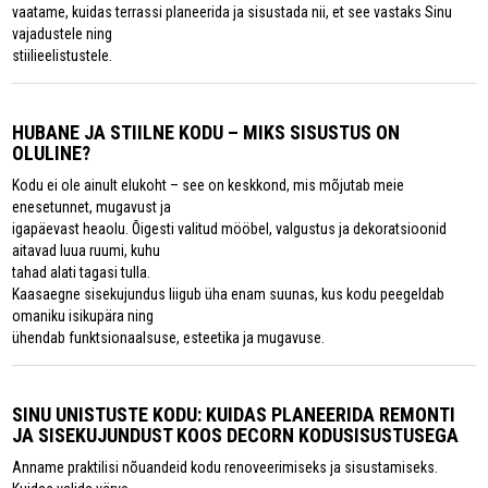
vaatame, kuidas terrassi planeerida ja sisustada nii, et see vastaks Sinu
vajadustele ning
stiilieelistustele.
HUBANE JA STIILNE KODU – MIKS SISUSTUS ON
OLULINE?
Kodu ei ole ainult elukoht – see on keskkond, mis mõjutab meie
enesetunnet, mugavust ja
igapäevast heaolu. Õigesti valitud mööbel, valgustus ja dekoratsioonid
aitavad luua ruumi, kuhu
tahad alati tagasi tulla.
Kaasaegne sisekujundus liigub üha enam suunas, kus kodu peegeldab
omaniku isikupära ning
ühendab funktsionaalsuse, esteetika ja mugavuse.
SINU UNISTUSTE KODU: KUIDAS PLANEERIDA REMONTI
JA SISEKUJUNDUST KOOS DECORN KODUSISUSTUSEGA
Anname praktilisi nõuandeid kodu renoveerimiseks ja sisustamiseks.