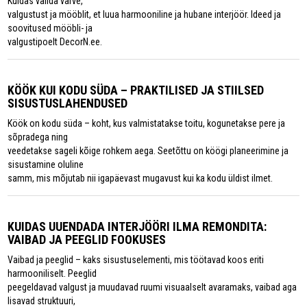
Kuidas valida värve,
valgustust ja mööblit, et luua harmooniline ja hubane interjöör. Ideed ja
soovitused mööbli- ja
valgustipoelt DecorN.ee.
KÖÖK KUI KODU SÜDA – PRAKTILISED JA STIILSED
SISUSTUSLAHENDUSED
Köök on kodu süda – koht, kus valmistatakse toitu, kogunetakse pere ja
sõpradega ning
veedetakse sageli kõige rohkem aega. Seetõttu on köögi planeerimine ja
sisustamine oluline
samm, mis mõjutab nii igapäevast mugavust kui ka kodu üldist ilmet.
KUIDAS UUENDADA INTERJÖÖRI ILMA REMONDITA:
VAIBAD JA PEEGLID FOOKUSES
Vaibad ja peeglid – kaks sisustuselementi, mis töötavad koos eriti
harmooniliselt. Peeglid
peegeldavad valgust ja muudavad ruumi visuaalselt avaramaks, vaibad aga
lisavad struktuuri,