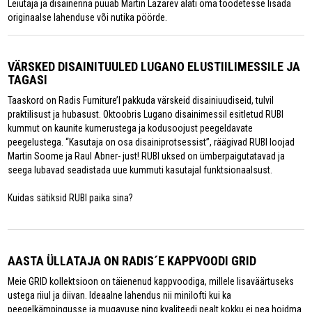
Leiutaja ja disainerina püüab Martin Lazarev alati oma toodetesse lisada
originaalse lahenduse või nutika pöörde.
VÄRSKED DISAINITUULED LUGANO ELUSTIILIMESSILE JA
TAGASI
Taaskord on Radis Furniture’l pakkuda värskeid disainiuudiseid, tulvil
praktilisust ja hubasust. Oktoobris Lugano disainimessil esitletud RUBI
kummut on kaunite kumerustega ja kodusoojust peegeldavate
peegelustega. “Kasutaja on osa disainiprotsessist”, räägivad RUBI loojad
Martin Soome ja Raul Abner- just! RUBI uksed on ümberpaigutatavad ja
seega lubavad seadistada uue kummuti kasutajal funktsionaalsust.
Kuidas sätiksid RUBI paika sina?
AASTA ÜLLATAJA ON RADIS´E KAPPVOODI GRID
Meie GRID kollektsioon on täienenud kappvoodiga, millele lisaväärtuseks
ustega riiul ja diivan. Ideaalne lahendus nii minilofti kui ka
peegelkämpingusse ja mugavuse ning kvaliteedi pealt kokku ei pea hoidma.