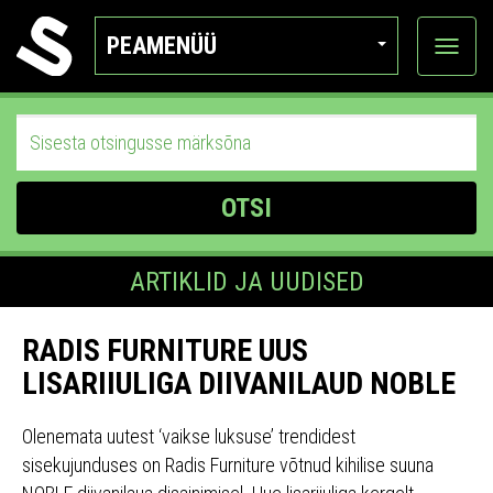
PEAMENÜÜ
Ava
katego
OTSI
ARTIKLID JA UUDISED
RADIS FURNITURE UUS
LISARIIULIGA DIIVANILAUD NOBLE
Olenemata uutest ‘vaikse luksuse’ trendidest
sisekujunduses on Radis Furniture võtnud kihilise suuna