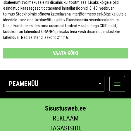
skaleerumisvõimekusele nii disainis kui tootmises. Lisaks kõigele olid
esindatud kaasaegsed tipptasemel installatsioonid. 6.-10. veebruaril
toimus Stockholmis põneva katselavana interjöörimess eelkõige ka uutele
ideedele - see ongi kokkuvõttes juhtiv Skandinaavia sisustussündmus!
Radis Furniture esitles oma uusimaid tooteid – uut ustega GRID riiulit,
kodukontori lahendust CRANE'i ja lisaks teisi Eesti disaini uuenduslikke
lahendusi. Radise stendi askoht C11:16.
VAATA KÕIKI
PEAMENÜÜ
Ava
kategoo
Sisustusweb.ee
REKLAAM
TAGASISIDE