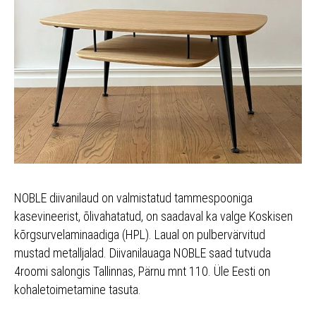
NOBLE diivanilaud on valmistatud tammespooniga
kasevineerist, õlivahatatud, on saadaval ka valge Koskisen
kõrgsurvelaminaadiga (HPL). Laual on pulbervärvitud
mustad metalljalad. Diivanilauaga NOBLE saad tutvuda
4roomi salongis Tallinnas, Pärnu mnt 110. Üle Eesti on
kohaletoimetamine tasuta.