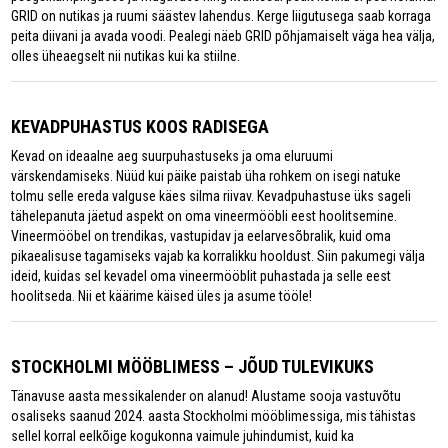
GRID on nutikas ja ruumi säästev lahendus. Kerge liigutusega saab korraga
peita diivani ja avada voodi. Pealegi näeb GRID põhjamaiselt väga hea välja,
olles üheaegselt nii nutikas kui ka stiilne.
KEVADPUHASTUS KOOS RADISEGA
Kevad on ideaalne aeg suurpuhastuseks ja oma eluruumi
värskendamiseks. Nüüd kui päike paistab üha rohkem on isegi natuke
tolmu selle ereda valguse käes silma riivav. Kevadpuhastuse üks sageli
tähelepanuta jäetud aspekt on oma vineermööbli eest hoolitsemine.
Vineermööbel on trendikas, vastupidav ja eelarvesõbralik, kuid oma
pikaealisuse tagamiseks vajab ka korralikku hooldust. Siin pakumegi välja
ideid, kuidas sel kevadel oma vineermööblit puhastada ja selle eest
hoolitseda. Nii et käärime käised üles ja asume tööle!
STOCKHOLMI MÖÖBLIMESS – JÕUD TULEVIKUKS
Tänavuse aasta messikalender on alanud! Alustame sooja vastuvõtu
osaliseks saanud 2024. aasta Stockholmi mööblimessiga, mis tähistas
sellel korral eelkõige kogukonna vaimule juhindumist, kuid ka