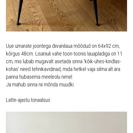
Uue ümarate joontega diivanilaua mõõdud on 64x92 cm,
kõrgus 48cm. Lisariiuli vahe toon-toonis lauapladiga on 11
cm, mis lubab mugavalt asetada sinna ‘kõik-ühes-kindlas-
kohas’ need tehnikavidinad, mida hetkel vaja silma alt ära
panna hubasema meeleolu nimel.
Ja mahub sinna nii mõnda muudki.
Latte-ajastu tonaalsus