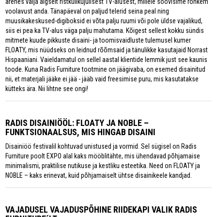
arenes välja algselt ristkülikujulisest TV-alusest, millele soovisime rohkem
voolavust anda. Tänapäeval on paljud telerid seina peal ning
muusikakeskused-digiboksid ei võta palju ruumi või pole üldse vajalikud,
siis ei pea ka TV-alus väga palju mahutama. Kõigest sellest kokku sündis
mitmete kuude pikkuste disaini- ja toomisvaidluste tulemusel kumer
FLOATY, mis nüüdseks on leidnud rõõmsaid ja tänulikke kasutajaid Norrast
Hispaaniani. Vaieldamatul on sellel aastal klientide lemmik just see kaunis
toode. Kuna Radis Furniture tootmine on jäägivaba, on esemed disainitud
nii, et materjali jääke ei jää - jääb vaid freesimise puru, mis kasutatakse
kütteks ära. Nii lihtne see ongi!
RADIS DISAINIÖÖL: FLOATY JA NOBLE –
FUNKTSIONAALSUS, MIS HINGAB DISAINI
Disainiöö festivalil kohtuvad unistused ja vormid. Sel sügisel on Radis
Furniture poolt EXPO alal kaks mööblitähte, mis ühendavad põhjamaise
minimalismi, praktilise nutikuse ja kestliku esteetika. Need on FLOATY ja
NOBLE – kaks erinevat, kuid põhjamaiselt ühtse disainikeele kandjad.
VAJADUSEL VAJADUSPÕHINE RIIDEKAPI VALIK RADIS