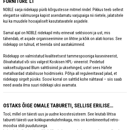
FURNITURE´LT
NOBLE sarja riidekapp pürib kõrgustesse mitmel rindel. Pikkus teeb sellest
elegantse välimusega kapist asendamatu varjupaiga nii riietele, jalatsitele
kui ka muudele hooajaliselt kasutatavatele asjadele.
Samal ajal on NOBLE riidekapil mitu erinevat sektsiooni ja ust, mis
tähendab, et asjade organiseerimine on lihtne ja kõik on alati korras. See
riidekapp on tulnud, et teenida sind aastakümneid.
Riidekapp on valmistatud kvaliteetsest tammespooniga kasevineerist,
õlivahatatud või siis valgest Koskisen HPL- vineerist. Peidetud
vaikseltsulguvad Blum sahtlisiinid ja uksehinged, ustel sees Häfele
metallvardad stabiilsuse hoidmiseks. Põhja all reguleeritavad jalad, et
riidekapp sirgelt püsiks. Soovi korral on sahtlid kohe nähtaval – siis saab
need avada ilma suuri riidekapi uksi avamata.
OSTAKS ÕIGE OMALE TABURETI, SELLISE ERILISE…
Tool, millel on täiesti uus ja uudne koostesüsteem. See leiutab lihtsa
tabureti täiesti uue kokkupanekutehnikaga, mis on kombineeritud retro-
moodsa stiili puudutusega.