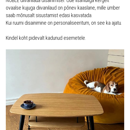
NOBLE diivanilaua disainimisel. Uue lisariiuliga kergelt
ovaalse kujuga diivanilaud on põnev kaaslane, mille ümber
saab mõnusalt sisustamist edasi kasvatada.
Kui ruumi disainimine on personaliseeritum, on see ka ajatu.
Kindel koht pidevalt kadunud esemetele.