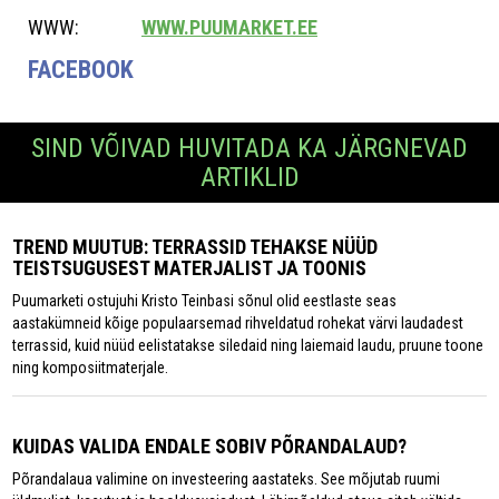
WWW:
WWW.PUUMARKET.EE
FACEBOOK
SIND VÕIVAD HUVITADA KA JÄRGNEVAD
ARTIKLID
TREND MUUTUB: TERRASSID TEHAKSE NÜÜD
TEISTSUGUSEST MATERJALIST JA TOONIS
Puumarketi ostujuhi Kristo Teinbasi sõnul olid eestlaste seas
aastakümneid kõige populaarsemad rihveldatud rohekat värvi laudadest
terrassid, kuid nüüd eelistatakse siledaid ning laiemaid laudu, pruune toone
ning komposiitmaterjale.
KUIDAS VALIDA ENDALE SOBIV PÕRANDALAUD?
Põrandalaua valimine on investeering aastateks. See mõjutab ruumi