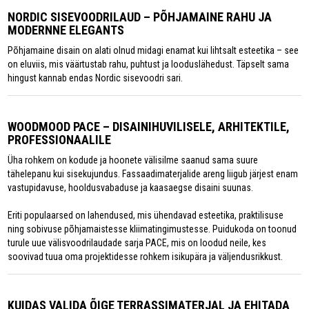
NORDIC SISEVOODRILAUD – PÕHJAMAINE RAHU JA
MODERNNE ELEGANTS
Põhjamaine disain on alati olnud midagi enamat kui lihtsalt esteetika – see
on eluviis, mis väärtustab rahu, puhtust ja looduslähedust. Täpselt sama
hingust kannab endas Nordic sisevoodri sari.
WOODMOOD PACE – DISAINIHUVILISELE, ARHITEKTILE,
PROFESSIONAALILE
Üha rohkem on kodude ja hoonete välisilme saanud sama suure
tähelepanu kui sisekujundus. Fassaadimaterjalide areng liigub järjest enam
vastupidavuse, hooldusvabaduse ja kaasaegse disaini suunas.
Eriti populaarsed on lahendused, mis ühendavad esteetika, praktilisuse
ning sobivuse põhjamaistesse kliimatingimustesse. Puidukoda on toonud
turule uue välisvoodrilaudade sarja PACE, mis on loodud neile, kes
soovivad tuua oma projektidesse rohkem isikupära ja väljendusrikkust.
KUIDAS VALIDA ÕIGE TERRASSIMATERJAL JA EHITADA