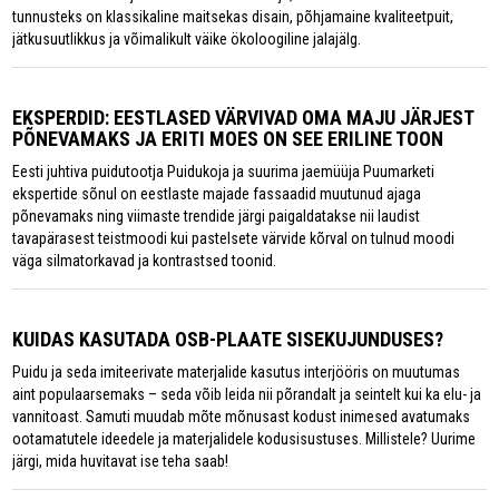
tunnusteks on klassikaline maitsekas disain, põhjamaine kvaliteetpuit,
jätkusuutlikkus ja võimalikult väike ökoloogiline jalajälg.
EKSPERDID: EESTLASED VÄRVIVAD OMA MAJU JÄRJEST
PÕNEVAMAKS JA ERITI MOES ON SEE ERILINE TOON
Eesti juhtiva puidutootja Puidukoja ja suurima jaemüüja Puumarketi
ekspertide sõnul on eestlaste majade fassaadid muutunud ajaga
põnevamaks ning viimaste trendide järgi paigaldatakse nii laudist
tavapärasest teistmoodi kui pastelsete värvide kõrval on tulnud moodi
väga silmatorkavad ja kontrastsed toonid.
KUIDAS KASUTADA OSB-PLAATE SISEKUJUNDUSES?
Puidu ja seda imiteerivate materjalide kasutus interjööris on muutumas
aint populaarsemaks – seda võib leida nii põrandalt ja seintelt kui ka elu- ja
vannitoast. Samuti muudab mõte mõnusast kodust inimesed avatumaks
ootamatutele ideedele ja materjalidele kodusisustuses. Millistele? Uurime
järgi, mida huvitavat ise teha saab!