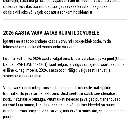
üldmuljet, kasutust ja hooldusvajadust. Läbimõeldud otsus aitab vältida
olukorda, kus ilus põrand osutub igapäevase kasutamise juures
ebapraktiliseks või vajab oodatust rohkem hooldamist.
2026 AASTA VÄRV JÄTAB RUUMI LOOVUSELE
Iga uus aasta toob endaga kaasa värvi, mis peegeldab seda, mida
inimesed oma elukeskkonnas enim vajavad.
Loomulikult on ka 2026 aasta valgel oma kindel värvikood ja varjund (Cloud
Dancer: PANTONE 11-4201), kuid helgus ja valgus on ajatud väärtused, mis
ei lähe kunagi moest. 2026. aasta toon räägib valgusest, rahust ja
sisemisest tasakaalust.
Valge värv toimib interjööris kui lõuend, mis toob esile materjalide
loomuliku ilu ja detailide iseloomu. Just seetõttu sobib see ideaalselt
kokku naturaalse puiduga. Puumarketi heledad ja valged puitlahendused
aitavad luua ruume, kus lihtsuses peitub võlu ja kus ideedel on ruumi
areneda omas tempos. See on värv, mis ei võta ruumi ära, vaid annab seda
juurde.