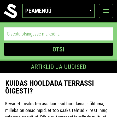
PEAMENÜÜ
Ava
katego
OTSI
ARTIKLID JA UUDISED
KUIDAS HOOLDADA TERRASSI
ÕIGESTI?
Kevadeti peaks terrassilaudasid hooldama ja õlitama,
milleks on omad nipid, et töö saaks tehtud kiiresti ning