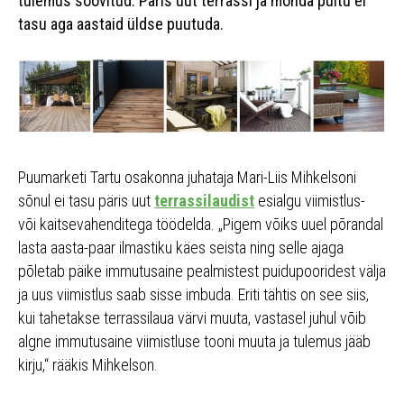
tulemus soovitud. Päris uut terrassi ja mõnda puitu ei
tasu aga aastaid üldse puutuda.
Puumarketi Tartu osakonna juhataja Mari-Liis Mihkelsoni
sõnul ei tasu päris uut
terrassilaudist
esialgu viimistlus-
või kaitsevahenditega töödelda. „Pigem võiks uuel põrandal
lasta aasta-paar ilmastiku käes seista ning selle ajaga
põletab päike immutusaine pealmistest puidupooridest välja
ja uus viimistlus saab sisse imbuda. Eriti tähtis on see siis,
kui tahetakse terrassilaua värvi muuta, vastasel juhul võib
algne immutusaine viimistluse tooni muuta ja tulemus jääb
kirju,“ rääkis Mihkelson.