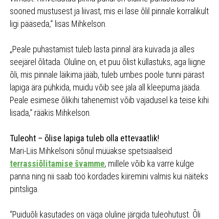
sooned mustusest ja liivast, mis ei lase õlil pinnale korralikult
ligi pääseda,“ lisas Mihkelson.
„Peale puhastamist tuleb lasta pinnal ära kuivada ja alles
seejärel õlitada. Oluline on, et puu õlist küllastuks, aga liigne
õli, mis pinnale läikima jääb, tuleb umbes poole tunni pärast
lapiga ära pühkida, muidu võib see jala all kleepuma jääda.
Peale esimese õlikihi tahenemist võib vajadusel ka teise kihi
lisada,“ rääkis Mihkelson.
Tuleoht – õlise lapiga tuleb olla ettevaatlik!
Mari-Liis Mihkelsoni sõnul müüakse spetsiaalseid
terrassiõlitamise švamme
, millele võib ka varre külge
panna ning nii saab töö kordades kiiremini valmis kui näiteks
pintsliga.
“Puiduõli kasutades on väga oluline järgida tuleohutust. Õli