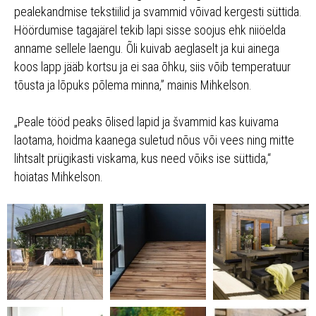
pealekandmise tekstiilid ja svammid võivad kergesti süttida.
Höördumise tagajärel tekib lapi sisse soojus ehk niiöelda
anname sellele laengu. Õli kuivab aeglaselt ja kui ainega
koos lapp jääb kortsu ja ei saa õhku, siis võib temperatuur
tõusta ja lõpuks põlema minna,” mainis Mihkelson.
„Peale tööd peaks õlised lapid ja švammid kas kuivama
laotama, hoidma kaanega suletud nõus või vees ning mitte
lihtsalt prügikasti viskama, kus need võiks ise süttida,“
hoiatas Mihkelson.