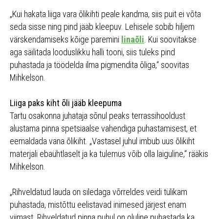
„Kui hakata liiga vara õlikihti peale kandma, siis puit ei võta
seda sisse ning pind jääb kleepuv. Lehisele sobib hiljem
värskendamiseks kõige paremini
linaõli
. Kui soovitakse
aga säilitada looduslikku halli tooni, siis tuleks pind
puhastada ja töödelda ilma pigmendita õliga,“ soovitas
Mihkelson.
Liiga paks kiht õli jääb kleepuma
Tartu osakonna juhataja sõnul peaks terrassihooldust
alustama pinna spetsiaalse vahendiga puhastamisest, et
eemaldada vana õlikiht. „Vastasel juhul imbub uus õlikiht
materjali ebaühtlaselt ja ka tulemus võib olla laiguline,“ rääkis
Mihkelson.
„Rihveldatud lauda on siledaga võrreldes veidi tülikam
puhastada, mistõttu eelistavad inimesed järjest enam
viimast. Rihveldatud pinna puhul on oluline puhastada ka