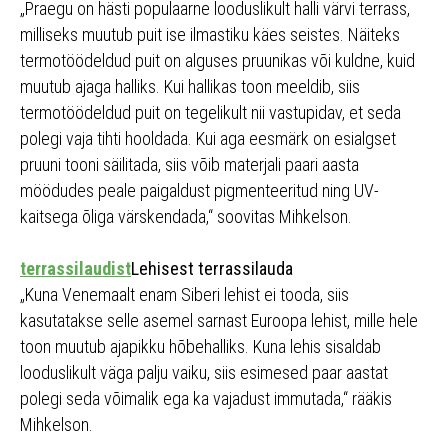
„Praegu on hästi populaarne looduslikult halli värvi terrass,
milliseks muutub puit ise ilmastiku käes seistes. Näiteks
termotöödeldud puit on alguses pruunikas või kuldne, kuid
muutub ajaga halliks. Kui hallikas toon meeldib, siis
termotöödeldud puit on tegelikult nii vastupidav, et seda
polegi vaja tihti hooldada. Kui aga eesmärk on esialgset
pruuni tooni säilitada, siis võib materjali paari aasta
möödudes peale paigaldust pigmenteeritud ning UV-
kaitsega õliga värskendada,“ soovitas Mihkelson.
terrassilaudist
Lehisest terrassilauda
„Kuna Venemaalt enam Siberi lehist ei tooda, siis
kasutatakse selle asemel sarnast Euroopa lehist, mille hele
toon muutub ajapikku hõbehalliks. Kuna lehis sisaldab
looduslikult väga palju vaiku, siis esimesed paar aastat
polegi seda võimalik ega ka vajadust immutada,“ rääkis
Mihkelson.