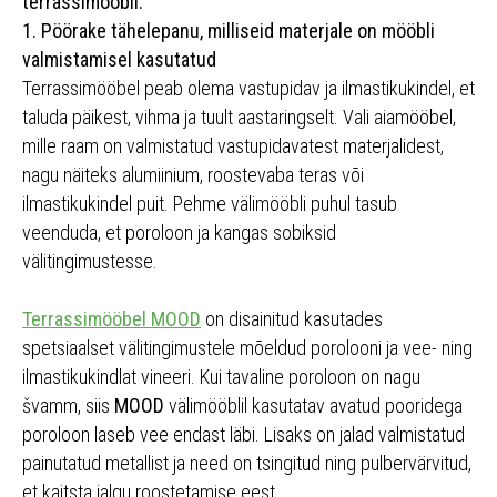
terrassimööbli:
1. Pöörake tähelepanu, milliseid materjale on mööbli
valmistamisel kasutatud
Terrassimööbel peab olema vastupidav ja ilmastikukindel, et
taluda päikest, vihma ja tuult aastaringselt. Vali aiamööbel,
mille raam on valmistatud vastupidavatest materjalidest,
nagu näiteks alumiinium, roostevaba teras või
ilmastikukindel puit. Pehme välimööbli puhul tasub
veenduda, et poroloon ja kangas sobiksid
välitingimustesse.
Terrassimööbel MOOD
on disainitud kasutades
spetsiaalset välitingimustele mõeldud porolooni ja vee- ning
ilmastikukindlat vineeri. Kui tavaline poroloon on nagu
švamm, siis
MOOD
välimööblil kasutatav avatud pooridega
poroloon laseb vee endast läbi. Lisaks on jalad valmistatud
painutatud metallist ja need on tsingitud ning pulbervärvitud,
et kaitsta jalgu roostetamise eest.