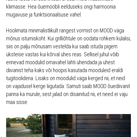
kliimasse. Hea õuemööbli eelduseks ongi harmoonia
mugavuse ja funktsionaalsuse vahel.
Hoolimata minimalistlikult rangest vormist on MOOD väga
mõnus istumiskoht. Kui grilliõhtule on oodata rohkem külalisi,
siis on palju mõnusam vestelda kui saab istuda pigem
üksteise vastas kui kõrval ühes reas. Sellisel juhul võib
erinevad moodulid omavahel lahti ühendada ja ühest
diivanist teha kaks või hoopis kasutada mooduleid eraldi
tugitoolidena. Lisaks on moodulid väga kerged nii, et neid
on vajadusel kerge liigutada. Samuti saab MOOD õuediivanit
panna ka murule, sest jalad on disainitud nii, et need ei vaju
maa sisse.