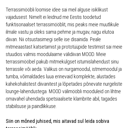
Terrassimööbli loomise idee sai meil alguse isiklikust
vajadusest. Nimelt ei leidnud me Eestis toodetud
funktisonaalset terrassimööblit, mis peaks meie muutlikule
ilmale vastu ja oleks sama pehme ja mugav, nagu elutoa
diivan. Nii otsustasimegi selle ise disainida. Peale
mitmeaastast katsetamist ja prototüüpide testimist sai meie
stuudios valmis moodulaarne välidiivan MOOD. Meie
terrassimööbel pakub mitmekülgset istumislahendust sinu
terrassile või aeda. Valikus on nurgamoodul, istmemoodul ja
tumba, võimaldades luua erinevaid komplekte, alustades
kahekohalistest diivanitest ja lõpetades põnevate nurgeliste
lounge-lahendustega. MOOD välimööbli mooduleid on lihtne
omavahel ühendada spetsiaalsete klambrite abil, tagades
stabiilsuse ja paindlikkuse.
Siin on mõned juhised, mis aitavad sul leida sobiva