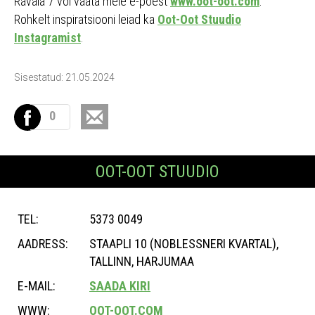
Rävala 7 või vaata meie e-poest
www.oot-oot.com
.
Rohkelt inspiratsiooni leiad ka
Oot-Oot Stuudio
Instagramist
.
Sisestatud: 21.05.2024
0
OOT-OOT STUUDIO
TEL:
5373 0049
AADRESS:
STAAPLI 10 (NOBLESSNERI KVARTAL),
TALLINN, HARJUMAA
E-MAIL:
SAADA KIRI
WWW:
OOT-OOT.COM