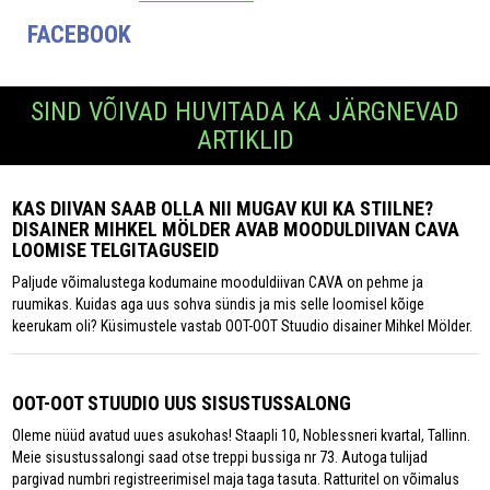
FACEBOOK
SIND VÕIVAD HUVITADA KA JÄRGNEVAD
ARTIKLID
KAS DIIVAN SAAB OLLA NII MUGAV KUI KA STIILNE?
DISAINER MIHKEL MÖLDER AVAB MOODULDIIVAN CAVA
LOOMISE TELGITAGUSEID
Paljude võimalustega kodumaine mooduldiivan CAVA on pehme ja
ruumikas. Kuidas aga uus sohva sündis ja mis selle loomisel kõige
keerukam oli? Küsimustele vastab OOT-OOT Stuudio disainer Mihkel Mölder.
OOT-OOT STUUDIO UUS SISUSTUSSALONG
Oleme nüüd avatud uues asukohas! Staapli 10, Noblessneri kvartal, Tallinn.
Meie sisustussalongi saad otse treppi bussiga nr 73. Autoga tulijad
pargivad numbri registreerimisel maja taga tasuta. Ratturitel on võimalus