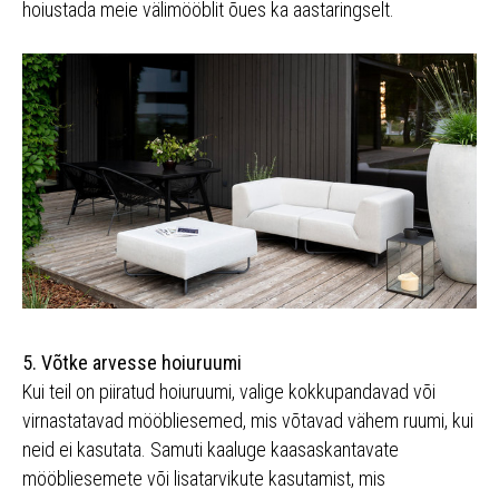
hoiustada meie välimööblit õues ka aastaringselt.
5. Võtke arvesse hoiuruumi
Kui teil on piiratud hoiuruumi, valige kokkupandavad või
virnastatavad mööbliesemed, mis võtavad vähem ruumi, kui
neid ei kasutata. Samuti kaaluge kaasaskantavate
mööbliesemete või lisatarvikute kasutamist, mis