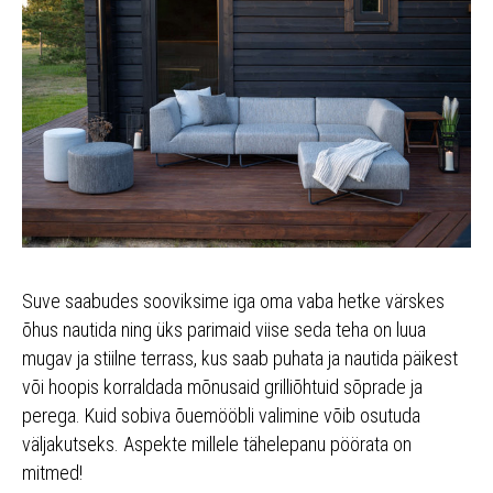
Suve saabudes sooviksime iga oma vaba hetke värskes
õhus nautida ning üks parimaid viise seda teha on luua
mugav ja stiilne terrass, kus saab puhata ja nautida päikest
või hoopis korraldada mõnusaid grilliõhtuid sõprade ja
perega. Kuid sobiva õuemööbli valimine võib osutuda
väljakutseks. Aspekte millele tähelepanu pöörata on
mitmed!