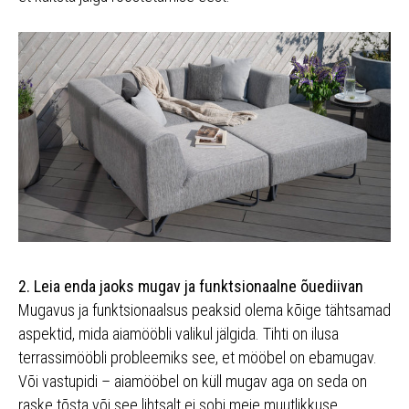
2. Leia enda jaoks mugav ja funktsionaalne õuediivan
Mugavus ja funktsionaalsus peaksid olema kõige tähtsamad
aspektid, mida aiamööbli valikul jälgida. Tihti on ilusa
terrassimööbli probleemiks see, et mööbel on ebamugav.
Või vastupidi – aiamööbel on küll mugav aga on seda on
raske tõsta või see lihtsalt ei sobi meie muutlikkuse