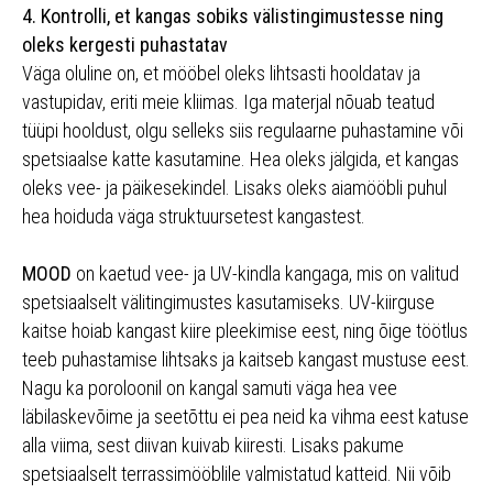
4. Kontrolli, et kangas sobiks välistingimustesse ning
oleks kergesti puhastatav
Väga oluline on, et mööbel oleks lihtsasti hooldatav ja
vastupidav, eriti meie kliimas. Iga materjal nõuab teatud
tüüpi hooldust, olgu selleks siis regulaarne puhastamine või
spetsiaalse katte kasutamine. Hea oleks jälgida, et kangas
oleks vee- ja päikesekindel. Lisaks oleks aiamööbli puhul
hea hoiduda väga struktuursetest kangastest.
MOOD
on kaetud vee- ja UV-kindla kangaga, mis on valitud
spetsiaalselt välitingimustes kasutamiseks. UV-kiirguse
kaitse hoiab kangast kiire pleekimise eest, ning õige töötlus
teeb puhastamise lihtsaks ja kaitseb kangast mustuse eest.
Nagu ka poroloonil on kangal samuti väga hea vee
läbilaskevõime ja seetõttu ei pea neid ka vihma eest katuse
alla viima, sest diivan kuivab kiiresti. Lisaks pakume
spetsiaalselt terrassimööblile valmistatud katteid. Nii võib