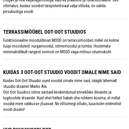
võimalus, kuidas voodist täispotentsiaal välja võluda, on valida
pesukastiga voodi.
TERRASSIMÖÖBEL OOT-OOT STUUDIOS
Funktsionaalne mooduldiivan MOOD on terrassimööbel, millel on kolme
tüüpi mooduleid: nurgamoodul, istmemoodul ja tumba. Hoolimata
minimalistlikult rangest vormist on MOOD väga mõnus istumiskoht.
KUIDAS 3 OOT-OOT STUUDIO VOODIT OMALE NIME SAID
Kuidas Oot-Oot Stuudio uued voodid omale nime said, räägib lähemalt
stuudio disainer Marko Ala.
Oot-Oot Suudios olime aastaid keskendunud ennekõike diivanite ja
tugitoolide disainile. Kuid ühel hetkel hakati üha rohkem küsima, et millal
voodid meie valikusse jõuavad. Nii võtsimegi nõuks, luua kolm eriilmelist
voodi disaini!