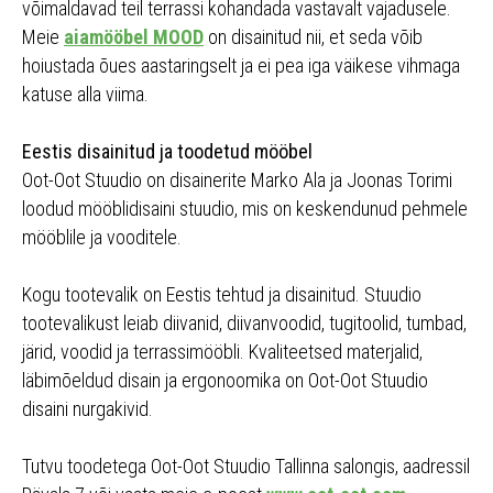
võimaldavad teil terrassi kohandada vastavalt vajadusele.
Meie
aiamööbel MOOD
on disainitud nii, et seda võib
hoiustada õues aastaringselt ja ei pea iga väikese vihmaga
katuse alla viima.
Eestis disainitud ja toodetud mööbel
Oot-Oot Stuudio on disainerite Marko Ala ja Joonas Torimi
loodud mööblidisaini stuudio, mis on keskendunud pehmele
mööblile ja vooditele.
Kogu tootevalik on Eestis tehtud ja disainitud. Stuudio
tootevalikust leiab diivanid, diivanvoodid, tugitoolid, tumbad,
järid, voodid ja terrassimööbli. Kvaliteetsed materjalid,
läbimõeldud disain ja ergonoomika on Oot-Oot Stuudio
disaini nurgakivid.
Tutvu toodetega Oot-Oot Stuudio Tallinna salongis, aadressil