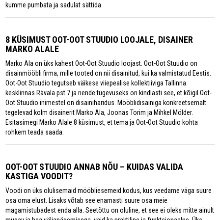
kumme pumbata ja sadulat sättida.
8 KÜSIMUST OOT-OOT STUUDIO LOOJALE, DISAINER
MARKO ALALE
Marko Ala on üks kahest Oot-Oot Stuudio loojast. Oot-Oot Stuudio on
disainmööbli firma, mille tooted on nii disainitud, kui ka valmistatud Eestis.
Oot-Oot Stuudio tegutseb väikese viiepealise kollektiiviga Tallinna
kesklinnas Rävala pst 7 ja nende tugevuseks on kindlasti see, et kõigil Oot-
Oot Stuudio inimestel on disainiharidus. Mööblidisainiga konkreetsemalt
tegelevad kolm disainerit Marko Ala, Joonas Torim ja Mihkel Mölder.
Esitasimegi Marko Alale 8 küsimust, et tema ja Oot-Oot Stuudio kohta
rohkem teada saada.
OOT-OOT STUUDIO ANNAB NÕU – KUIDAS VALIDA
KASTIGA VOODIT?
Voodi on üks olulisemaid mööbliesemeid kodus, kus veedame väga suure
osa oma elust. Lisaks võtab see enamasti suure osa meie
magamistubadest enda alla. Seetõttu on oluline, et see ei oleks mitte ainult
mugav ja hea väljanägemisega, vaid ka praktiline ja funktsionaalne. Üks