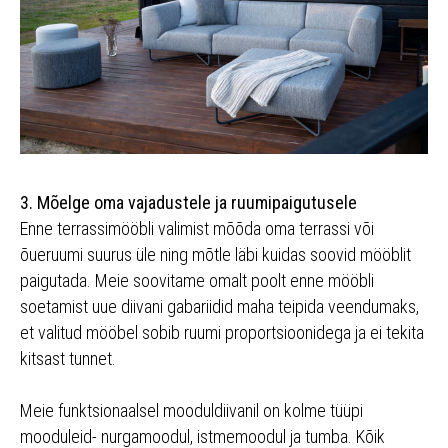
3. Mõelge oma vajadustele ja ruumipaigutusele
Enne terrassimööbli valimist mõõda oma terrassi või
õueruumi suurus üle ning mõtle läbi kuidas soovid mööblit
paigutada. Meie soovitame omalt poolt enne mööbli
soetamist uue diivani gabariidid maha teipida veendumaks,
et valitud mööbel sobib ruumi proportsioonidega ja ei tekita
kitsast tunnet.
Meie funktsionaalsel mooduldiivanil on kolme tüüpi
mooduleid- nurgamoodul, istmemoodul ja tumba. Kõik