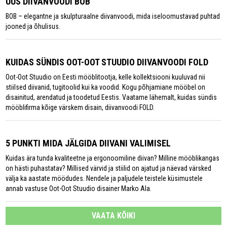
UUS DIIVANVOODI BOB
BOB – elegantne ja skulpturaalne diivanvoodi, mida iseloomustavad puhtad
jooned ja õhulisus.
KUIDAS SÜNDIS OOT-OOT STUUDIO DIIVANVOODI FOLD
Oot-Oot Stuudio on Eesti mööblitootja, kelle kollektsiooni kuuluvad nii
stiilsed diivanid, tugitoolid kui ka voodid. Kogu põhjamiane mööbel on
disainitud, arendatud ja toodetud Eestis. Vaatame lähemalt, kuidas sündis
mööblifirma kõige värskem disain, diivanvoodi FOLD.
5 PUNKTI MIDA JÄLGIDA DIIVANI VALIMISEL
Kuidas ära tunda kvaliteetne ja ergonoomiline diivan? Milline mööblikangas
on hästi puhastatav? Millised värvid ja stiilid on ajatud ja näevad värsked
välja ka aastate möödudes. Nendele ja paljudele teistele küsimustele
annab vastuse Oot-Oot Stuudio disainer Marko Ala.
VAATA KÕIKI