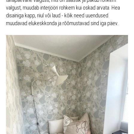
valgust, muudab interjööri rohkem kui oskad arvata. Hea
disainiga kapp, riiul või laud - kõik need uuendused
muudavad elukeskkonda ja rõõmustavad sind iga päev.