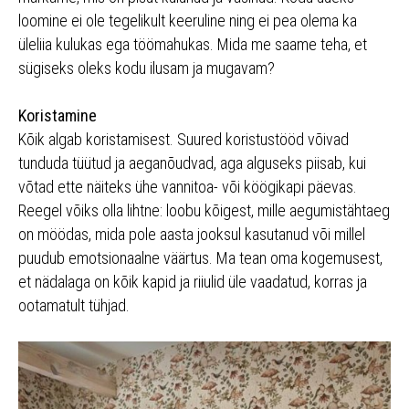
loomine ei ole tegelikult keeruline ning ei pea olema ka
üleliia kulukas ega töömahukas. Mida me saame teha, et
sügiseks oleks kodu ilusam ja mugavam?
Koristamine
Kõik algab koristamisest. Suured koristustööd võivad
tunduda tüütud ja aeganõudvad, aga alguseks piisab, kui
võtad ette näiteks ühe vannitoa- või köögikapi päevas.
Reegel võiks olla lihtne: loobu kõigest, mille aegumistähtaeg
on möödas, mida pole aasta jooksul kasutanud või millel
puudub emotsionaalne väärtus. Ma tean oma kogemusest,
et nädalaga on kõik kapid ja riiulid üle vaadatud, korras ja
ootamatult tühjad.