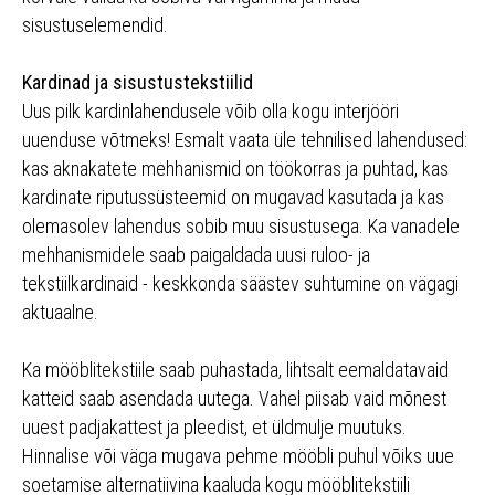
sisustuselemendid.
Kardinad ja sisustustekstiilid
Uus pilk kardinlahendusele võib olla kogu interjööri
uuenduse võtmeks! Esmalt vaata üle tehnilised lahendused:
kas aknakatete mehhanismid on töökorras ja puhtad, kas
kardinate riputussüsteemid on mugavad kasutada ja kas
olemasolev lahendus sobib muu sisustusega. Ka vanadele
mehhanismidele saab paigaldada uusi ruloo- ja
tekstiilkardinaid - keskkonda säästev suhtumine on vägagi
aktuaalne.
Ka mööblitekstiile saab puhastada, lihtsalt eemaldatavaid
katteid saab asendada uutega. Vahel piisab vaid mõnest
uuest padjakattest ja pleedist, et üldmulje muutuks.
Hinnalise või väga mugava pehme mööbli puhul võiks uue
soetamise alternatiivina kaaluda kogu mööblitekstiili