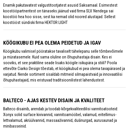
Enamik pakutavatest valgustitootjatest asusid Saksamaal. Esimestest
koostööpartneritest on tänaseks jäänud vaid firma SLV. Nendega sai
koostöö hea hoo sisse, sest ka nemad olid noored alustajad. Sellest
koostööst sündiski firma HEKTOR LIGHT
KÖÖGIKUBU EI PEA OLEMA PEIDETUD JA IGAV
Köögikubu valimisel pööratakse tavaliselt tähelepanu selle tõmbevõimele
ja müratasemele. Kuid sama oluline on õhupuhastaja disain. Kes ei
sooviks, et see praktiline seade lisaks köögile isikupära ja stiili? Poola
ettevõte Ciarko Design tõestab, et köögikubud ei pea olema tavapärased ja
varjatud. Nende sortiment sisaldab mitmeid silmapaistvaid ja innovaatilisi
õhupuhastajaid, mis eristuvad traditsioonilistest lahendustest.
BALTECO - AJAS KESTEV DISAIN JA KVALITEET
Balteco disainib, arendab ja toodab kõrgekvaliteedilisi vannitoatooteid:
Xonyx solid surface kivivannid, vannitoamööbel, valamud, eritellimus-
lettvalamud, akrüülvannid, massaaživannid, dušinurgad, aurusaunad ja
minibasseinid.