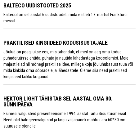
BALTECO UUDISTOOTED 2025
Baltecol on sel aastal 6 uudistoodet, mida esitleti 17. märtsil Frankfurdi
messil.
PRAKTILISED KINGIIDEED KODUSISUSTAJALE
Jõulud on peagi ukse ees, mis tähendab, et meil on aeg oma kodud
pühaderüüsse ehtida, puhata ja nautida lähedastega koosolemist. Meie
majast leiad nii mõnegi praktilise idee, millega koju jõuluhubasust tuua või
mida kinkida oma sõpradele ja lähedastele. Oleme siia need praktilised
kingiideed kokku kogunud.
HEKTOR LIGHT TÄHISTAB SEL AASTAL OMA 30.
SÜNNIPÄEVA
Esimesi valgusteid presenteerisime 1994. aastal Tartu Sisustusmessil.
Need olid halogeenvalgustid ja kogu väljapanek mahtus ära 60*80 cm
suurusele stendile.