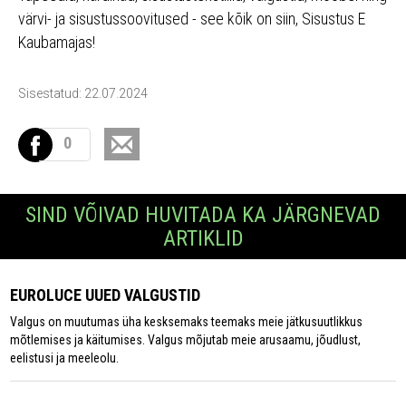
värvi- ja sisustussoovitused - see kõik on siin, Sisustus E
Kaubamajas!
Sisestatud: 22.07.2024
0
SIND VÕIVAD HUVITADA KA JÄRGNEVAD
ARTIKLID
EUROLUCE UUED VALGUSTID
Valgus on muutumas üha kesksemaks teemaks meie jätkusuutlikkus
mõtlemises ja käitumises. Valgus mõjutab meie arusaamu, jõudlust,
eelistusi ja meeleolu.