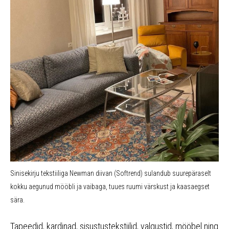
Sinisekirju tekstiiliga Newman diivan (Softrend) sulandub suurepäraselt
kokku aegunud mööbli ja vaibaga, tuues ruumi värskust ja kaasaegset
sära.
Tapeedid, kardinad, sisustustekstiilid, valgustid, mööbel ning