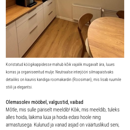
Koristatud köögikappidesse mahub kõik vajalik mugavalt ära, luues
korras ja organiseeritud mulje. Neutraalse interjööri silmapaistvaks
detailiks on kaunis kandiga roomakardin (Roosimari), mis lisab ruumile
stiili ja elegantsi.
Olemasolev mööbel, valgustid, vaibad
Mõtle, mis sulle päriselt meeldib! Kõik, mis meeldib, tuleks
alles hoida, läikima lüüa ja hoida edasi hoole ning
armastusega. Kulunud ja vanad asjad on väärtuslikud seni,