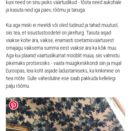
kuni need on sinu jaoks väärtuslikud - tõsta need aukohale
ja kasuta neid iga päev, rõõmu ja tänuga.
Kui aga miski ei meeldi või oled tüdinud ja tahad muutust,
siis tea, et sisustustoodetel on järelturg. Tasuta asjad
viiakse kohe ära, väikse, enamasti soetamisväärtusest
omajagu väiksema summa eest viiakse ära ka kõik muu.
Aga kui plaanid väärtuslikumat mööblit müüa, siis valmistu
pikemaks protsessiks - vaata müügikeskkondi siin ja mujal
Euroopas, leia koht asjade ladustamiseks, ka kinkimine on
hea mõte. Sulle väheoluline ese saab pakkuda kellelegi
palju rõõmu.