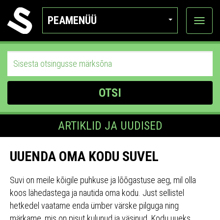
PEAMENÜÜ
Ava
katego
OTSI
ARTIKLID JA UUDISED
UUENDA OMA KODU SUVEL
Suvi on meile kõigile puhkuse ja lõõgastuse aeg, mil olla
koos lähedastega ja nautida oma kodu. Just sellistel
hetkedel vaatame enda ümber värske pilguga ning
märkame, mis on pisut kulunud ja väsinud. Kodu uueks