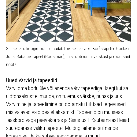
Sinise retro köögimööbli muudab tõeliselt elavaks Boråstapeteri Gocken
Jobsi Rabarber tapeet (Roosimari), mis toob ruumi värskust ja rõõmsaid
noote.
Uued värvid ja tapeedid
Värvi oma kodu üle või asenda värv tapeediga. Isegi kui sa
üldtonaalsust ei muuda, on tulemus värske, puhas ja uus.
Värvimine ja tapeetimine on ootamatult lihtsad tegevused,
mis vajavad vaid pealehakkamist. Tapeedid on muuseas
taaskord väga päevakorras ja Sisustus E Kaubamajast leiad
suurepärase valiku tapeete. Muidugi aitame sul nende
kõrvale valida ka sobiva värvigamma ja muud