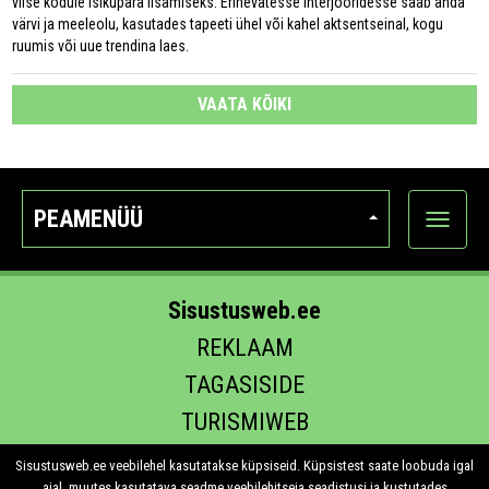
viise kodule isikupära lisamiseks. Erinevatesse interjööridesse saab anda
värvi ja meeleolu, kasutades tapeeti ühel või kahel aktsentseinal, kogu
ruumis või uue trendina laes.
VAATA KÕIKI
PEAMENÜÜ
Ava
kategoo
Sisustusweb.ee
REKLAAM
TAGASISIDE
TURISMIWEB
EHITUS.EE
Sisustusweb.ee veebilehel kasutatakse küpsiseid. Küpsistest saate loobuda igal
ajal, muutes kasutatava seadme veebilehitseja seadistusi ja kustutades