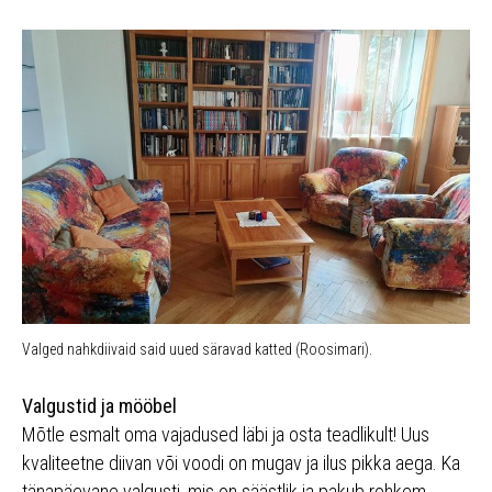
Valged nahkdiivaid said uued säravad katted (Roosimari).
Valgustid ja mööbel
Mõtle esmalt oma vajadused läbi ja osta teadlikult! Uus
kvaliteetne diivan või voodi on mugav ja ilus pikka aega. Ka
tänapäevane valgusti, mis on säästlik ja pakub rohkem