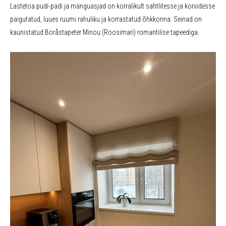
Lastetoa pudi-padi ja mänguasjad on korralikult sahtlitesse ja korvidesse
paigutatud, luues ruumi rahuliku ja korrastatud õhkkonna. Seinad on
kaunistatud Boråstapeter Minou (Roosimari) romantilise tapeediga.