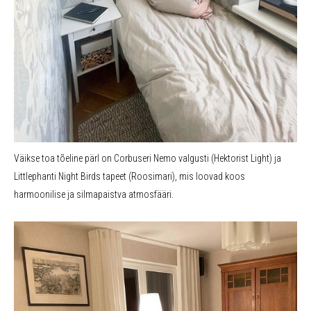
Väikse toa tõeline pärl on Corbuseri Nemo valgusti (Hektorist Light) ja
Littlephanti Night Birds tapeet (Roosimari), mis loovad koos
harmoonilise ja silmapaistva atmosfääri.