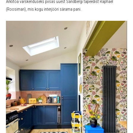
Ärklitoa värskenduseks piisas uuest Sandbergi tapeedist Raphael
(Roosimari), mis kogu interjööri särama pani.