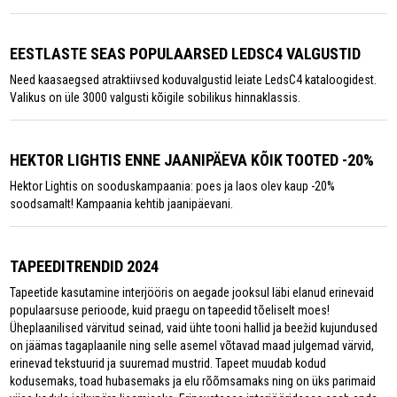
EESTLASTE SEAS POPULAARSED LEDSC4 VALGUSTID
Need kaasaegsed atraktiivsed koduvalgustid leiate LedsC4 kataloogidest.
Valikus on üle 3000 valgusti kõigile sobilikus hinnaklassis.
HEKTOR LIGHTIS ENNE JAANIPÄEVA KÕIK TOOTED -20%
Hektor Lightis on sooduskampaania: poes ja laos olev kaup -20%
soodsamalt! Kampaania kehtib jaanipäevani.
TAPEEDITRENDID 2024
Tapeetide kasutamine interjööris on aegade jooksul läbi elanud erinevaid
populaarsuse perioode, kuid praegu on tapeedid tõeliselt moes!
Üheplaanilised värvitud seinad, vaid ühte tooni hallid ja beežid kujundused
on jäämas tagaplaanile ning selle asemel võtavad maad julgemad värvid,
erinevad tekstuurid ja suuremad mustrid. Tapeet muudab kodud
kodusemaks, toad hubasemaks ja elu rõõmsamaks ning on üks parimaid