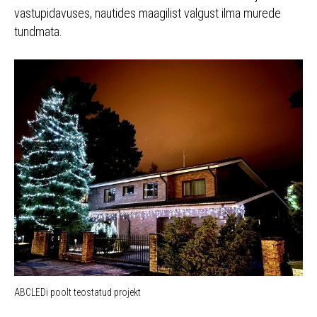
vastupidavuses, nautides maagilist valgust ilma murede
tundmata.
ABCLEDi poolt teostatud projekt