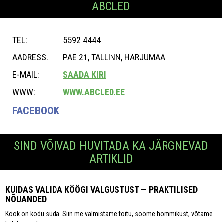
ABCLED
TEL:
5592 4444
AADRESS:
PAE 21, TALLINN, HARJUMAA
E-MAIL:
SAADA KIRI
WWW:
WWW.ABCLED.EE
FACEBOOK
SIND VÕIVAD HUVITADA KA JÄRGNEVAD
ARTIKLID
KUIDAS VALIDA KÖÖGI VALGUSTUST — PRAKTILISED
NÕUANDED
Köök on kodu süda. Siin me valmistame toitu, sööme hommikust, võtame