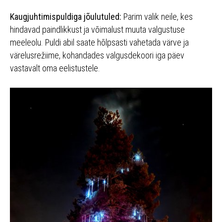
Kaugjuhtimispuldiga jõulutuled:
Parim valik neile, kes
hindavad paindlikkust ja võimalust muuta valgustuse
meeleolu. Puldi abil saate hõlpsasti vahetada värve ja
värelusrežiime, kohandades valgusdekoori iga päev
vastavalt oma eelistustele.