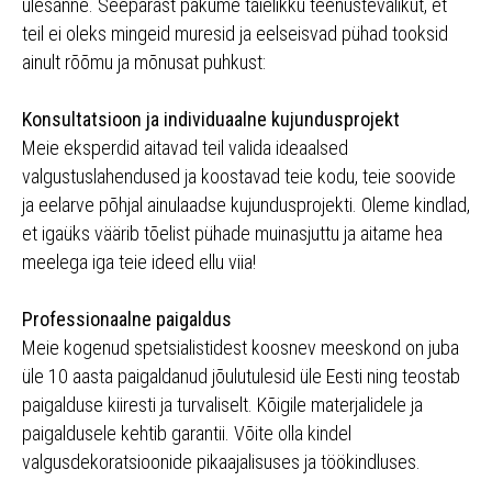
ülesanne. Seepärast pakume täielikku teenustevalikut, et
teil ei oleks mingeid muresid ja eelseisvad pühad tooksid
ainult rõõmu ja mõnusat puhkust:
Konsultatsioon ja individuaalne kujundusprojekt
Meie eksperdid aitavad teil valida ideaalsed
valgustuslahendused ja koostavad teie kodu, teie soovide
ja eelarve põhjal ainulaadse kujundusprojekti. Oleme kindlad,
et igaüks väärib tõelist pühade muinasjuttu ja aitame hea
meelega iga teie ideed ellu viia!
Professionaalne paigaldus
Meie kogenud spetsialistidest koosnev meeskond on juba
üle 10 aasta paigaldanud jõulutulesid üle Eesti ning teostab
paigalduse kiiresti ja turvaliselt. Kõigile materjalidele ja
paigaldusele kehtib garantii. Võite olla kindel
valgusdekoratsioonide pikaajalisuses ja töökindluses.