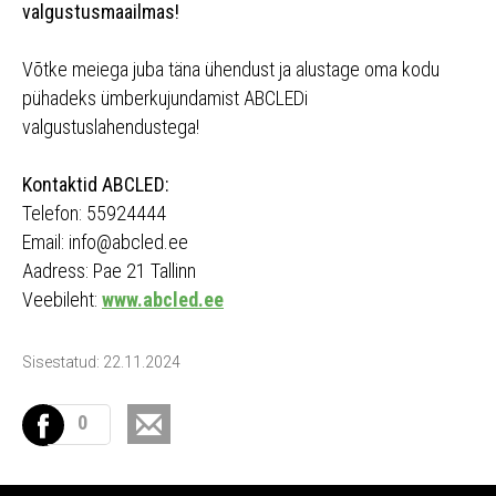
valgustusmaailmas!
Võtke meiega juba täna ühendust ja alustage oma kodu
pühadeks ümberkujundamist ABCLEDi
valgustuslahendustega!
Kontaktid ABCLED:
Telefon: 55924444
Email: info@abcled.ee
Aadress: Pae 21 Tallinn
Veebileht:
www.abcled.ee
Sisestatud: 22.11.2024
0