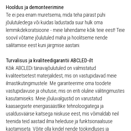
Hooldus ja demonteerimine
Te ei pea enam muretsema, mida teha pärast pühi
jõulutuledega või kuidas ladustada suur hulk oma
lemmikdekoratsioone - meie lahendame kõik teie eest! Teie
soovil võtame jõulutuled maha ja hoolitseme nende
säilitamise eest kuni järgmise aastani.
Turvalisus ja kvaliteedigarantii ABCLED-ilt
Kõik ABCLEDi tänavajõulutuled on valmistatud
kvaliteetsetest materjalidest, mis on vastupidavad meie
ilmastikutingimustele. Me garanteerime oma toodete
vastupidavuse ja ohutuse, mis on eriti oluline välitingimustes
kasutamiseks. Meie jõuluvalgustid on varustatud
kaasaegsete energiasäästlike tehnoloogiatega ja
usaldusväärse kaitsega niiskuse eest, mis võimaldab neil
teenida teid aastaid ilma heleduse ja funktsionaalsuse
kaotamiseta. Võite olla kindel nende töökindluses ja