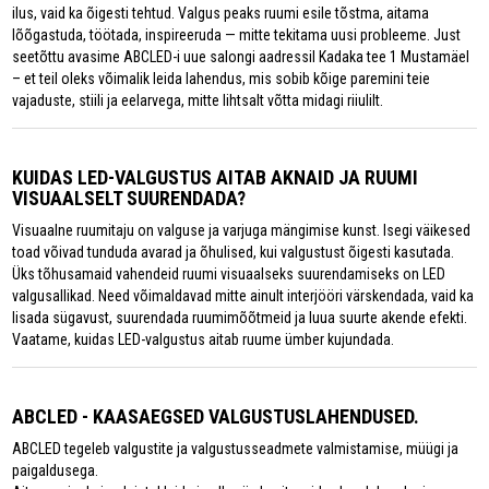
ilus, vaid ka õigesti tehtud. Valgus peaks ruumi esile tõstma, aitama
lõõgastuda, töötada, inspireeruda — mitte tekitama uusi probleeme. Just
seetõttu avasime ABCLED-i uue salongi aadressil Kadaka tee 1 Mustamäel
– et teil oleks võimalik leida lahendus, mis sobib kõige paremini teie
vajaduste, stiili ja eelarvega, mitte lihtsalt võtta midagi riiulilt.
KUIDAS LED-VALGUSTUS AITAB AKNAID JA RUUMI
VISUAALSELT SUURENDADA?
Visuaalne ruumitaju on valguse ja varjuga mängimise kunst. Isegi väikesed
toad võivad tunduda avarad ja õhulised, kui valgustust õigesti kasutada.
Üks tõhusamaid vahendeid ruumi visuaalseks suurendamiseks on LED
valgusallikad. Need võimaldavad mitte ainult interjööri värskendada, vaid ka
lisada sügavust, suurendada ruumimõõtmeid ja luua suurte akende efekti.
Vaatame, kuidas LED-valgustus aitab ruume ümber kujundada.
ABCLED - KAASAEGSED VALGUSTUSLAHENDUSED.
ABCLED tegeleb valgustite ja valgustusseadmete valmistamise, müügi ja
paigaldusega.