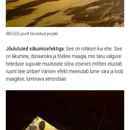
ABCLEDi poolt teostatud projekt
Jõulutuled vilkumisefektiga:
See on rohkem kui ehe. See
on liikumine, dünaamika ja tõeline maagia, mis tänu valguse
heleduse sujuvale muutusele sõna otseses mõttes elustab
ruumi teie ümber! Värisev efekt meenutab lume sära ja loob
maagilise, lummava atmosfääri.