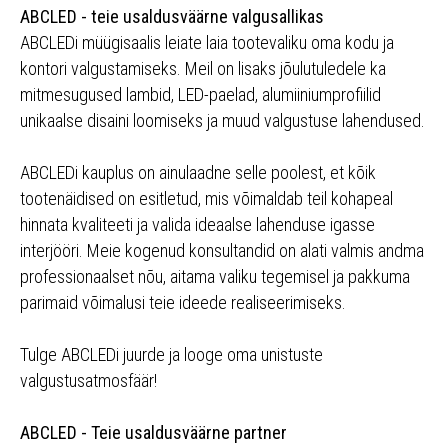
ABCLED - teie usaldusväärne valgusallikas
ABCLEDi müügisaalis leiate laia tootevaliku oma kodu ja
kontori valgustamiseks. Meil on lisaks jõulutuledele ka
mitmesugused lambid, LED-paelad, alumiiniumprofiilid
unikaalse disaini loomiseks ja muud valgustuse lahendused.
ABCLEDi kauplus on ainulaadne selle poolest, et kõik
tootenäidised on esitletud, mis võimaldab teil kohapeal
hinnata kvaliteeti ja valida ideaalse lahenduse igasse
interjööri. Meie kogenud konsultandid on alati valmis andma
professionaalset nõu, aitama valiku tegemisel ja pakkuma
parimaid võimalusi teie ideede realiseerimiseks.
Tulge ABCLEDi juurde ja looge oma unistuste
valgustusatmosfäär!
ABCLED - Teie usaldusväärne partner