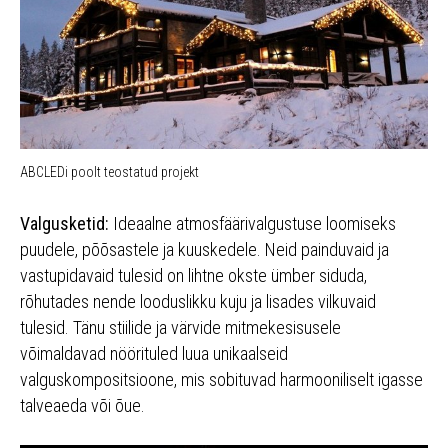
ABCLEDi poolt teostatud projekt
Valgusketid:
Ideaalne atmosfäärivalgustuse loomiseks
puudele, põõsastele ja kuuskedele. Neid painduvaid ja
vastupidavaid tulesid on lihtne okste ümber siduda,
rõhutades nende looduslikku kuju ja lisades vilkuvaid
tulesid. Tänu stiilide ja värvide mitmekesisusele
võimaldavad nöörituled luua unikaalseid
valguskompositsioone, mis sobituvad harmooniliselt igasse
talveaeda või õue.