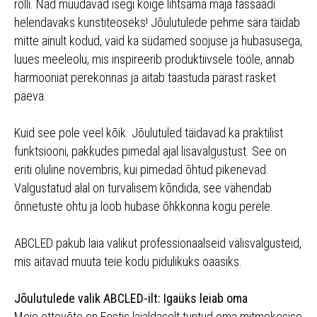
rolli. Nad muudavad isegi kõige lihtsama maja fassaadi
helendavaks kunstiteoseks! Jõulutulede pehme sära täidab
mitte ainult kodud, vaid ka südamed soojuse ja hubasusega,
luues meeleolu, mis inspireerib produktiivsele tööle, annab
harmooniat perekonnas ja aitab taastuda pärast rasket
päeva.
Kuid see pole veel kõik. Jõulutuled täidavad ka praktilist
funktsiooni, pakkudes pimedal ajal lisavalgustust. See on
eriti oluline novembris, kui pimedad õhtud pikenevad.
Valgustatud alal on turvalisem kõndida, see vähendab
õnnetuste ohtu ja loob hubase õhkkonna kogu perele.
ABCLED pakub laia valikut professionaalseid välisvalgusteid,
mis aitavad muuta teie kodu pidulikuks oaasiks.
Jõulutulede valik ABCLED-ilt: Igaüks leiab oma
Meie ettevõte on Eestis laialdaselt tuntud oma mitmekesise