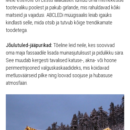
tootevaliku poolest ja pakub girlande, mis rahuldavad kõiki
maitseid ja vajadusi. ABCLEDi müügisaalis leiab igaüks
kindlasti selle, mida otsib ja tutvub kõige trendikamate
toodetega.
Jõulutuled-jääpurikad:
Tõeline leid neile, kes soovivad
oma maja fassaadile lisada muinasjutulisust ja pidulikku sära.
See muudab kergesti tavalised katuse-, akna- või hoone
perimeetrijooned valguskaskaadideks, mis köidavad
imetlusväärseid pilke ning loovad soojuse ja hubasuse
atmosfääri.