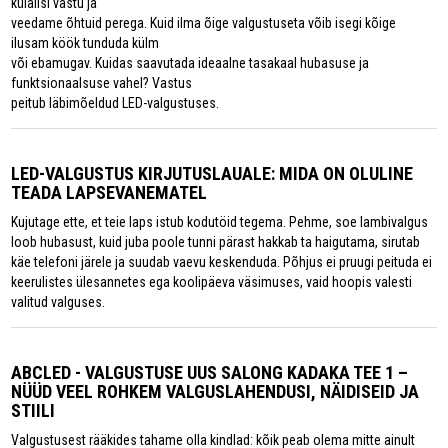
külalisi vastu ja
veedame õhtuid perega. Kuid ilma õige valgustuseta võib isegi kõige
ilusam köök tunduda külm
või ebamugav. Kuidas saavutada ideaalne tasakaal hubasuse ja
funktsionaalsuse vahel? Vastus
peitub läbimõeldud LED-valgustuses.
LED-VALGUSTUS KIRJUTUSLAUALE: MIDA ON OLULINE
TEADA LAPSEVANEMATEL
Kujutage ette, et teie laps istub kodutöid tegema. Pehme, soe lambivalgus
loob hubasust, kuid juba poole tunni pärast hakkab ta haigutama, sirutab
käe telefoni järele ja suudab vaevu keskenduda. Põhjus ei pruugi peituda ei
keerulistes ülesannetes ega koolipäeva väsimuses, vaid hoopis valesti
valitud valguses.
ABCLED - VALGUSTUSE UUS SALONG KADAKA TEE 1 –
NÜÜD VEEL ROHKEM VALGUSLAHENDUSI, NÄIDISEID JA
STIILI
Valgustusest rääkides tahame olla kindlad: kõik peab olema mitte ainult