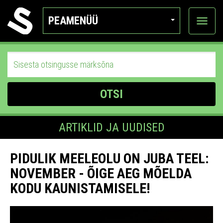
PEAMENÜÜ
Ava
katego
OTSI
ARTIKLID JA UUDISED
PIDULIK MEELEOLU ON JUBA TEEL:
NOVEMBER - ÕIGE AEG MÕELDA
KODU KAUNISTAMISELE!