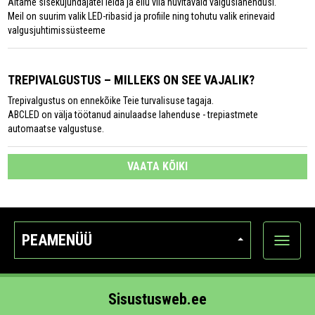
Aitame sisekujundajatel leida ja ellu viia huvitavaid valguslahendusi.
Meil on suurim valik LED-ribasid ja profiile ning tohutu valik erinevaid
valgusjuhtimissüsteeme
TREPIVALGUSTUS – MILLEKS ON SEE VAJALIK?
Trepivalgustus on ennekõike Teie turvalisuse tagaja.
ABCLED on välja töötanud ainulaadse lahenduse - trepiastmete
automaatse valgustuse.
VAATA KÕIKI
PEAMENÜÜ
Ava
kategoo
Sisustusweb.ee