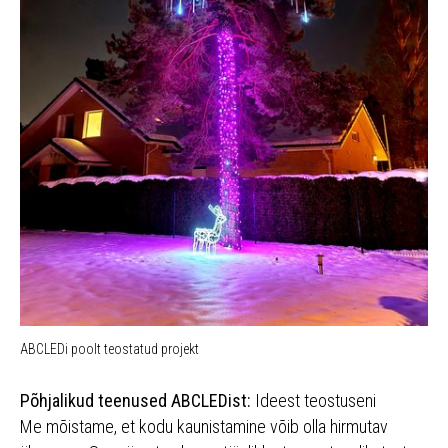
ABCLEDi poolt teostatud projekt
Põhjalikud teenused ABCLEDist:
Ideest teostuseni
Me mõistame, et kodu kaunistamine võib olla hirmutav