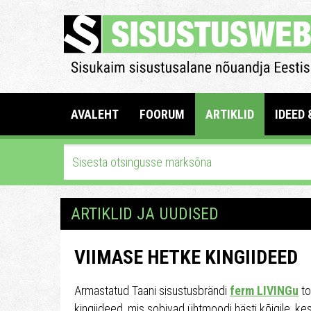
AVALEHT
FOORUM
ARTIKLID
IDEED 
ARTIKLID JA UUDISED
VIIMASE HETKE KINGIIDEED
Armastatud Taani sisustusbrändi
ferm LIVINGu
to
kingiideed, mis sobivad ühtmoodi hästi kõigile, ke