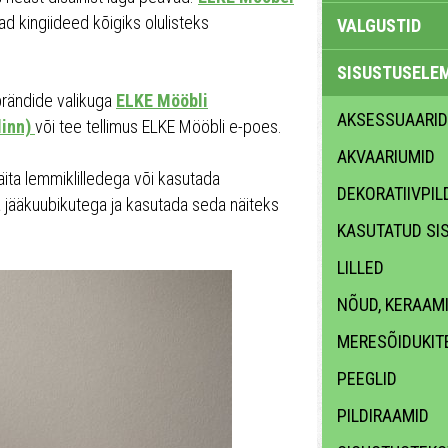
d kingiideed kõigiks olulisteks
VALGUSTID
SISUSTUSELE
sbrändide valikuga
ELKE Mööbli
AKSESSUAARID
linn)
või tee tellimus ELKE Mööbli e-poes.
AKVAARIUMID
äita lemmiklilledega või kasutada
DEKORATIIVPIL
a jääkuubikutega ja kasutada seda näiteks
KASUTATUD SI
LILLED
NÕUD, KERAAM
MERESÕIDUKIT
PEEGLID
PILDIRAAMID