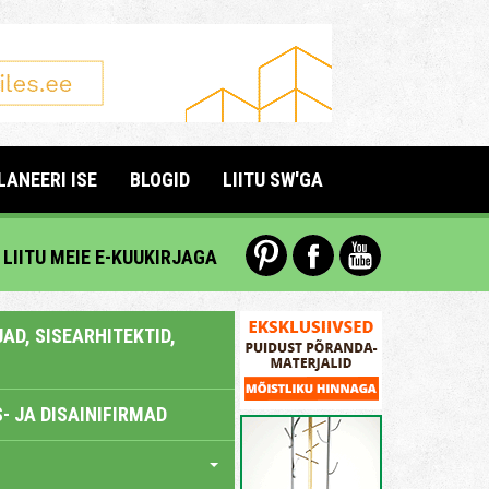
LANEERI ISE
BLOGID
LIITU SW'GA
LIITU MEIE E-KUUKIRJAGA
AD, SISEARHITEKTID,
- JA DISAINIFIRMAD