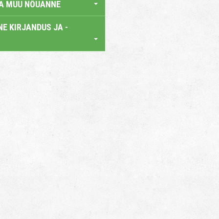
JA MUU NÕUANNE
E KIRJANDUS JA -