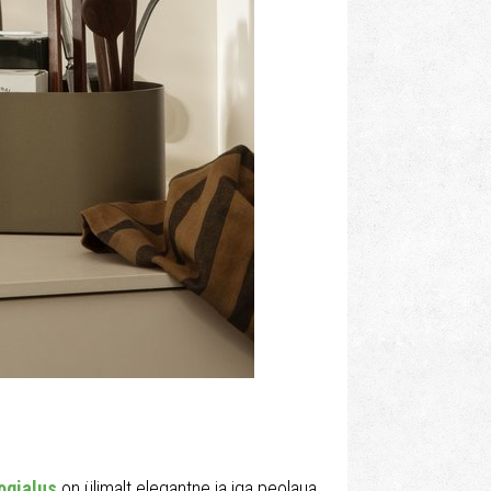
ogialus
on ülimalt elegantne ja iga peolaua