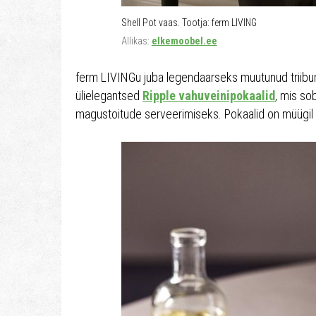
Shell Pot vaas. Tootja: ferm LIVING
Allikas:
elkemoobel.ee
ferm LIVINGu juba legendaarseks muutunud triibumu
ülielegantsed
Ripple vahuveinipokaalid
, mis so
magustoitude serveerimiseks. Pokaalid on müügil