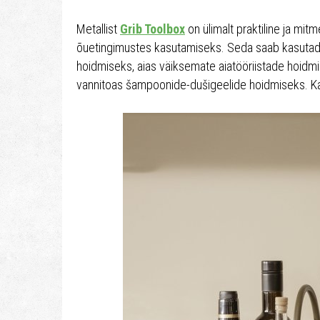
Metallist
Grib Toolbox
on ülimalt praktiline ja mitm
õuetingimustes kasutamiseks. Seda saab kasutada 
hoidmiseks, aias väiksemate aiatööriistade hoidmis
vannitoas šampoonide-dušigeelide hoidmiseks. Ka