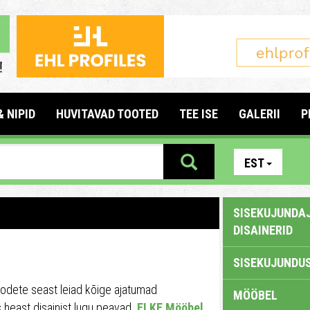
& NIPID
HUVITAVAD TOOTED
TEE ISE
GALERII
P
EST
SISEKUJUNDAJ
DISAINERID
SISEKUJUNDUS
odete seast leiad kõige ajatumad
MÖÖBEL
s heast disainist lugu peavad.
ELKE Mööbel