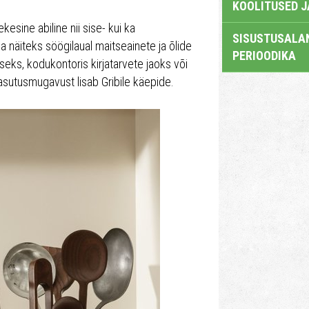
KOOLITUSED 
ekesine abiline nii sise- kui ka
SISUSTUSALAN
näiteks söögilaual maitseainete ja õlide
PERIOODIKA
eks, kodukontoris kirjatarvete jaoks või
sutusmugavust lisab Gribile käepide.