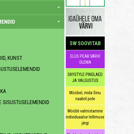
MENDID
SW SOOVITAB
ELUS PEAB VÄRVI
DID, KUNST
OLEMA
SUSTUSELEMENDID
SKYSTYLE PINGLAED
JA VALGUSTUS
IKA
Mööbel, mida Sinu
naabril pole
E SISUSTUSELEMENDID
Mööbli valmistamine
individuaalse tellimuse
järgi