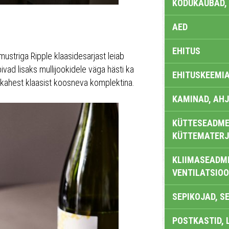
KODUKAUBAD,
AED
EHITUS
striga Ripple klaasidesarjast leiab
bivad lisaks mullijookidele väga hästi ka
EHITUSKEEMI
 kahest klaasist koosneva komplektina.
KAMINAD, AHJ
KÜTTESEADMED
KÜTTEMATERJ
KLIIMASEADME
VENTILATSIO
SEPIKOJAD, S
POSTKASTID, 