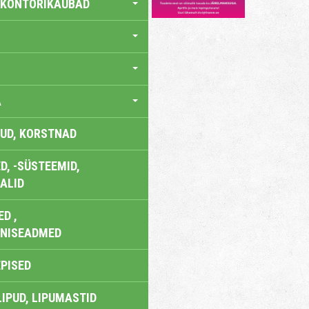
 KONTORIKAUBAD
A
UD, KORSTNAD
, -SÜSTEEMID,
ALID
D ,
ONISEADMED
EPISED
LIPUD, LIPUMASTID