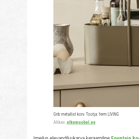
Grib metallist korv. Tootja: ferm LIVING
Allikas:
elkemoobel.ee
Imeilus elevandiluukarva keraamiline
Fountain ko