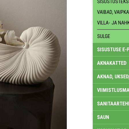
SISUSTUSTEKST
VAIBAD, VAIPK
VILLA- JA NA
SULGE
SISUSTUSE E-
AKNAKATTED
AKNAD, UKSED
VIIMISTLUSMA
SANITAARTEHN
SAUN