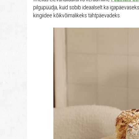
pilgupüüdja, kuid sobib ideaalselt ka igapäevase
kingiidee kõikvõimalikeks tähtpäevadeks.