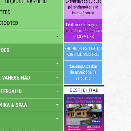
IILID, KODUTEKSTIILID
Eksklusiivsed puidust
põrandamaterjalid
ATTED
Hansafloorist
HKTOOTED
Eesti suurim liuguste
ja garderoobide müüja
LIUGLEV UKS
EHL PROFILES, LIISTUD
POED
KOGENUD MEISTRILT
Naudingut pakkuv
disainmööbel ja
, VAHESEINAD
valgustid
TERJALID
IKA & SPAA