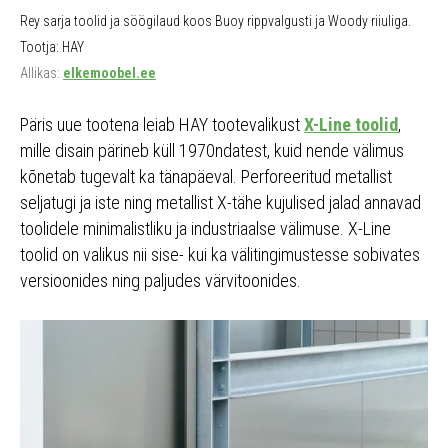
Rey sarja toolid ja söögilaud koos Buoy rippvalgusti ja Woody riiuliga.
Tootja: HAY
Allikas:
elkemoobel.ee
Päris uue tootena leiab HAY tootevalikust
X-Line toolid
,
mille disain pärineb küll 1970ndatest, kuid nende välimus
kõnetab tugevalt ka tänapäeval. Perforeeritud metallist
seljatugi ja iste ning metallist X-tähe kujulised jalad annavad
toolidele minimalistliku ja industriaalse välimuse. X-Line
toolid on valikus nii sise- kui ka välitingimustesse sobivates
versioonides ning paljudes värvitoonides.