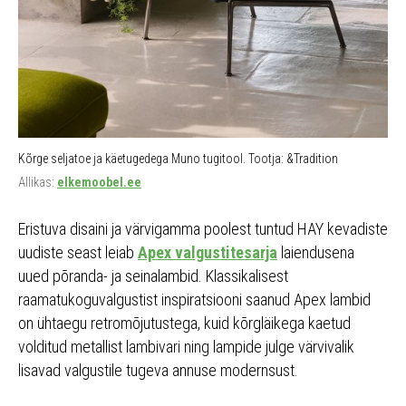
Kõrge seljatoe ja käetugedega Muno tugitool. Tootja: &Tradition
Allikas:
elkemoobel.ee
Eristuva disaini ja värvigamma poolest tuntud HAY kevadiste
uudiste seast leiab
Apex valgustitesarja
laiendusena
uued põranda- ja seinalambid. Klassikalisest
raamatukoguvalgustist inspiratsiooni saanud Apex lambid
on ühtaegu retromõjutustega, kuid kõrgläikega kaetud
volditud metallist lambivari ning lampide julge värvivalik
lisavad valgustile tugeva annuse modernsust.