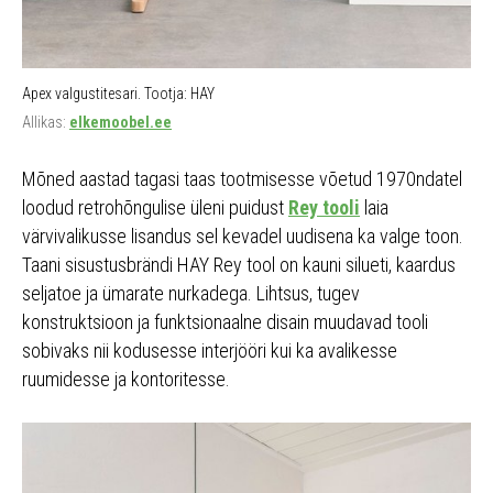
Apex valgustitesari. Tootja: HAY
Allikas:
elkemoobel.ee
Mõned aastad tagasi taas tootmisesse võetud 1970ndatel
loodud retrohõngulise üleni puidust
Rey tooli
laia
värvivalikusse lisandus sel kevadel uudisena ka valge toon.
Taani sisustusbrändi HAY Rey tool on kauni silueti, kaardus
seljatoe ja ümarate nurkadega. Lihtsus, tugev
konstruktsioon ja funktsionaalne disain muudavad tooli
sobivaks nii kodusesse interjööri kui ka avalikesse
ruumidesse ja kontoritesse.