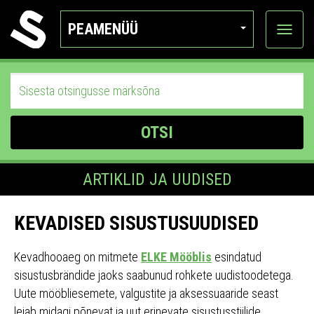
PEAMENÜÜ
Ava
katego
OTSI
ARTIKLID JA UUDISED
KEVADISED SISUSTUSUUDISED
Kevadhooaeg on mitmete
ELKE Mööblis
esindatud
sisustusbrändide jaoks saabunud rohkete uudistoodetega.
Uute mööbliesemete, valgustite ja aksessuaaride seast
leiab midagi põnevat ja uut erinevate sisustusstiilide,