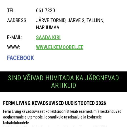
TEL:
661 7320
AADRESS:
JÄRVE TORNID, JÄRVE 2, TALLINN,
HARJUMAA
E-MAIL:
SAADA KIRI
WWW:
WWW.ELKEMOOBEL.EE
FACEBOOK
SIND VÕIVAD HUVITADA KA JÄRGNEVAD
ARTIKLID
FERM LIVING KEVADSUVISED UUDISTOOTED 2026
Ferm Living kevadsuvisest kollektsioonist leiab esemed, mis keskenduvad
aeglasemale elutempole, loomulikule tasakaalule ja kodusele
kohalolutundele.