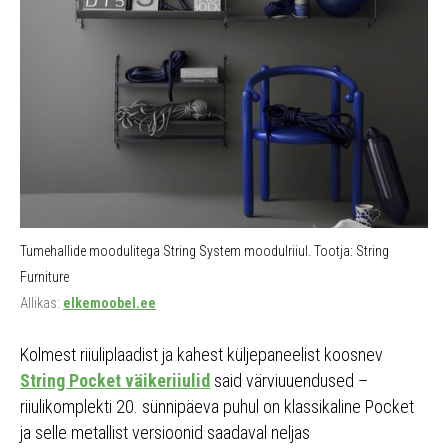
Tumehallide moodulitega String System moodulriiul. Tootja: String
Furniture
Allikas:
elkemoobel.ee
Kolmest riiuliplaadist ja kahest küljepaneelist koosnev
String Pocket väikeriiulid
said värviuuendused –
riiulikomplekti 20. sünnipäeva puhul on klassikaline Pocket
ja selle metallist versioonid saadaval neljas