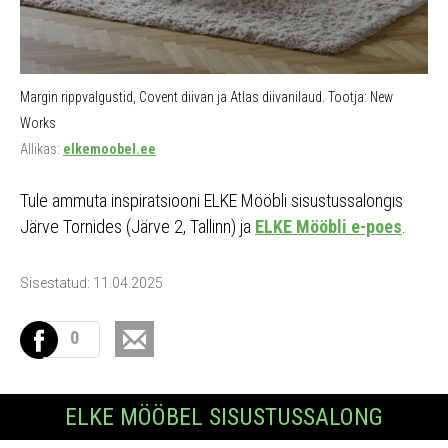
Margin rippvalgustid, Covent diivan ja Atlas diivanilaud. Tootja: New
Works
Allikas:
elkemoobel.ee
Tule ammuta inspiratsiooni ELKE Mööbli sisustussalongis
Järve Tornides (Järve 2, Tallinn) ja
ELKE Mööbli e-poes
.
Sisestatud: 11.04.2025
0
ELKE MÖÖBEL SISUSTUSSALONG