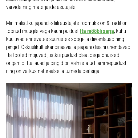
värvide ning materjalide asutajale.
Minimalistliku japandi-stiili austajate rõõmuks on &Tradition
toonud müügile väga kauni puidust
Ita mööblisarja
, kuhu
kuuluvad erinevates suurustes söögi- ja diivanilauad ning
pingid. Oskuslikult skandinaavia ja jaapani disaini ühendavad
Ita tooted mõjuvad justkui puidust plaatidega õhulised
origamid. Ita lauad ja pingid on valmistatud tammepuidust
ning on valikus naturaalse ja tumeda peitsiga.