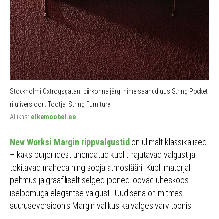
Stockholmi Oxtrogsgatani piirkonna järgi nime saanud uus String Pocket
riiuliversioon. Tootja: String Furniture
Allikas:
elkemoobel.ee
New Worksi Margin rippvalgustid
on ülimalt klassikalised
– kaks purjeriidest ühendatud kuplit hajutavad valgust ja
tekitavad maheda ning sooja atmosfääri. Kupli materjali
pehmus ja graafiliselt selged jooned loovad üheskoos
iseloomuga elegantse valgusti. Uudisena on mitmes
suuruseversioonis Margin valikus ka valges värvitoonis.