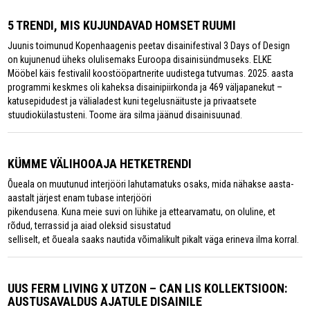
5 TRENDI, MIS KUJUNDAVAD HOMSET RUUMI
Juunis toimunud Kopenhaagenis peetav disainifestival 3 Days of Design
on kujunenud üheks olulisemaks Euroopa disainisündmuseks. ELKE
Mööbel käis festivalil koostööpartnerite uudistega tutvumas. 2025. aasta
programmi keskmes oli kaheksa disainipiirkonda ja 469 väljapanekut –
katusepidudest ja välialadest kuni tegelusnäituste ja privaatsete
stuudiokülastusteni. Toome ära silma jäänud disainisuunad.
KÜMME VÄLIHOOAJA HETKETRENDI
Õueala on muutunud interjööri lahutamatuks osaks, mida nähakse aasta-
aastalt järjest enam tubase interjööri
pikendusena. Kuna meie suvi on lühike ja ettearvamatu, on oluline, et
rõdud, terrassid ja aiad oleksid sisustatud
selliselt, et õueala saaks nautida võimalikult pikalt väga erineva ilma korral.
UUS FERM LIVING X UTZON – CAN LIS KOLLEKTSIOON:
AUSTUSAVALDUS AJATULE DISAINILE