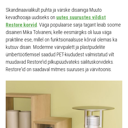
Skandinaavialikult puhta ja värske disainiga Muuto
kevadhooaja uudiseks on
uutes suurustes vildist
Restore korvid
. Väga populaarse sarja tagant leiab soome
disaineri Mika Tolvaneni, kelle eesmärgiks oli luua väga
praktiline ese, millel on funktsionaalsuse kõrval olemas ka
kutsuv disain. Modernne värvipalett ja plastpudelite
ümbertöötlemisel saadud PET-kiududest valmistatud vilt
muudavad Restore’id pilkupüüdvateks säilituskorvideks.
Restore'id on saadaval mitmes suuruses ja värvitoonis.