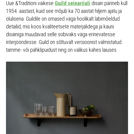
Uue &Traditioni väikese
Guild seinariiuli
disain pärineb küll
1954. aastast, kuid see mõjub ka 70 aastat hiljem ajatu ja
olulisena. Guildile on omased väga hoolikalt läbimõeldud
detailid, mis koos kvaliteetsete materjalidega ja kauni
disainiga muudavad selle sobivaks väga erinevatesse
interjööridesse. Guild on sõltuvalt versioonist valmistatud
tamme- või pähklipuidust ning on valikus kahes laiuses.