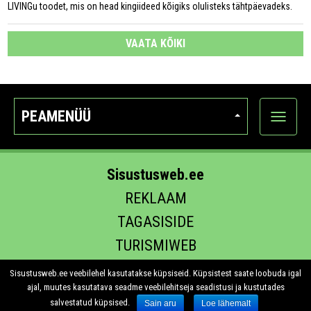
LIVINGu toodet, mis on head kingiideed kõigiks olulisteks tähtpäevadeks.
VAATA KÕIKI
PEAMENÜÜ
Ava
kategoo
Sisustusweb.ee
REKLAAM
TAGASISIDE
TURISMIWEB
EHITUS.EE
Sisustusweb.ee veebilehel kasutatakse küpsiseid. Küpsistest saate loobuda igal
ajal, muutes kasutatava seadme veebilehitseja seadistusi ja kustutades
salvestatud küpsised.
Sain aru
Loe lähemalt