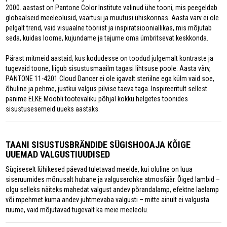
2000. aastast on Pantone Color Institute valinud ühe tooni, mis peegeldab
globaalseid meeleolusid, väärtusi ja muutusi ühiskonnas. Aasta värv ei ole
pelgalt trend, vaid visuaalne tööriist ja inspiratsiooniallikas, mis mõjutab
seda, kuidas loome, kujundame ja tajume oma ümbritsevat keskkonda.
Pärast mitmeid aastaid, kus kodudesse on toodud julgemalt kontraste ja
tugevaid toone, liigub sisustusmaailm tagasi lihtsuse poole. Aasta värv,
PANTONE 11-4201 Cloud Dancer ei ole igavalt steriilne ega külm vaid soe,
õhuline ja pehme, justkui valgus pilvise taeva taga. Inspireeritult sellest
panime ELKE Mööbli tootevaliku põhjal kokku helgetes toonides
sisustusesemeid uueks aastaks.
TAANI SISUSTUSBRÄNDIDE SÜGISHOOAJA KÕIGE
UUEMAD VALGUSTIUUDISED
Sügiseselt lühikesed päevad tuletavad meelde, kui oluline on luua
siseruumides mõnusalt hubane ja valguserohke atmosfäär. Õiged lambid –
olgu selleks näiteks mahedat valgust andev põrandalamp, efektne laelamp
või mpehmet kuma andev juhtmevaba valgusti – mitte ainult ei valgusta
ruume, vaid mõjutavad tugevalt ka meie meeleolu.