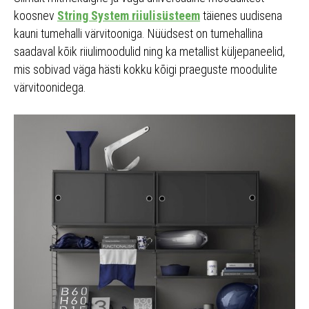
koosnev
String System riiulisüsteem
täienes uudisena
kauni tumehalli värvitooniga. Nüüdsest on tumehallina
saadaval kõik riiulimoodulid ning ka metallist küljepaneelid,
mis sobivad väga hästi kokku kõigi praeguste moodulite
värvitoonidega.