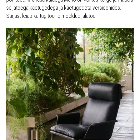
seljatoega käetugedega ja käetugedeta versioonides.
Sarjast leiab ka tugitoolile mõeldud jalatoe.