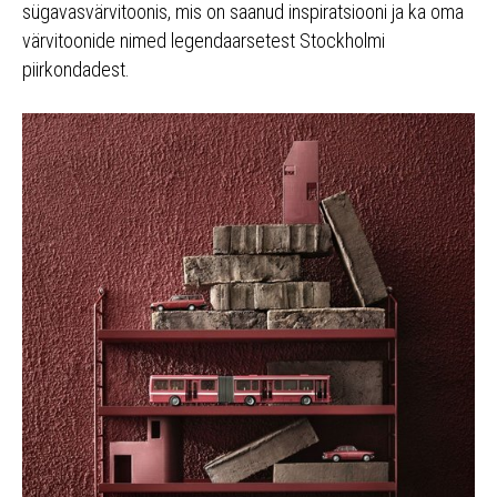
sügavasvärvitoonis, mis on saanud inspiratsiooni ja ka oma
värvitoonide nimed legendaarsetest Stockholmi
piirkondadest.