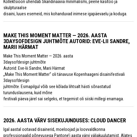
Kollektsioon ühendab Skandinaavia minimalismi, peene käsitöö ja
skulpturaalse
disaini, luues esemeid, mis kohanduvad inimese igapäevaelu ja koduga.
MAKE THIS MOMENT MATTER — 2026. AASTA
3DAYSOFDESIGN JUHTMÕTE AUTORID: EVE-LII SANDRE,
MARII HÄRMAT
Make This Moment Matter — 2026. aasta
3daysofdesign juhtmõte
Autorid: Eve-lii Sandre, Marii Härmat
„Make This Moment Matter“ oli tänavuse Kopenhaageni disainifestivali
3daysofdesign
juhtmõte. Esmapilgul võib see kõlada lihtsalt hästi sõnastatud
turunduslausena, kuid mõne
festivali päeva järel sai selgeks, et tegemist oli siiski millegi enamaga.
2026. AASTA VÄRV SISEKUJUNDUSES: CLOUD DANCER
Igal aastal ootavad disainerid, moeloojad ja loovvaldkonna
professionaalid põnevusega Pantone’i aasta värvi väljakuulutamist. Alates