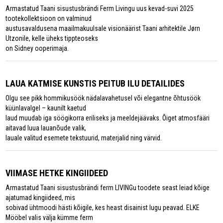
Armastatud Taani sisustusbrändi Ferm Livingu uus kevad-suvi 2025
tootekollektsioon on valminud
austusavaldusena maailmakuulsale visionäärist Taani arhitektile Jørn
Utzonile, kelle üheks tippteoseks
on Sidney ooperimaja.
LAUA KATMISE KUNSTIS PEITUB ILU DETAILIDES
Olgu see pikk hommikusöök nädalavahetusel või elegantne õhtusöök
küünlavalgel – kaunilt kaetud
laud muudab iga söögikorra eriliseks ja meeldejäävaks. Õiget atmosfääri
aitavad luua lauanõude valik,
lauale valitud esemete tekstuurid, materjalid ning värvid.
VIIMASE HETKE KINGIIDEED
Armastatud Taani sisustusbrändi ferm LIVINGu toodete seast leiad kõige
ajatumad kingiideed, mis
sobivad ühtmoodi hästi kõigile, kes heast disainist lugu peavad. ELKE
Mööbel valis välja kümme ferm