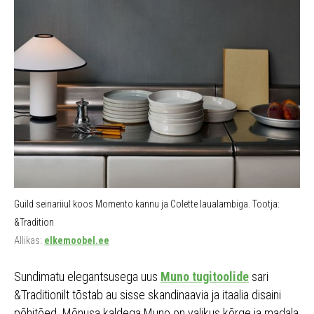
Guild seinariiul koos Momento kannu ja Colette laualambiga. Tootja:
&Tradition
Allikas:
elkemoobel.ee
Sundimatu elegantsusega uus
Muno tugitoolide
sari
&Traditionilt tõstab au sisse skandinaavia ja itaalia disaini
põhitõed. Mõnusa kaldega Muno on valikus kõrge ja madala