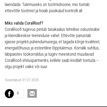
laiendada. Tulemuseks on tootmishoone, mis toetab
ettevõtte tootmist ja hoiab püsikulud kontrolli all.
Miks valida CoralRoof?
CoralRoofi tugevus peitub tasakaalus tehnilise oskusteabe
ja kliendikeskse teeninduse vahel. Ettevõte panustab
igasse projekti pühendumusega, et tagada kõrge kvaliteet,
energiatõhusus ja esteetiline lõpptulemus. Korralik suhtlus,
läbipaistev töökorraldus ja tugev meeskond muudavad
CoralRoofi ehituspartneriks, kellele saab kindlalt toetuda –
olgu projekt väike või suur.
Sisestatud: 01.07.2025
0