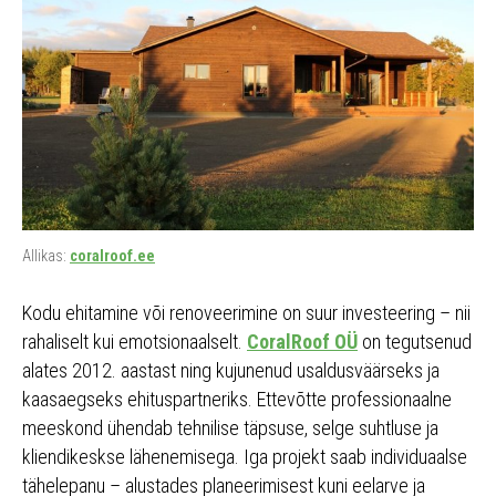
Allikas:
coralroof.ee
Kodu ehitamine või renoveerimine on suur investeering – nii
rahaliselt kui emotsionaalselt.
CoralRoof OÜ
on tegutsenud
alates 2012. aastast ning kujunenud usaldusväärseks ja
kaasaegseks ehituspartneriks. Ettevõtte professionaalne
meeskond ühendab tehnilise täpsuse, selge suhtluse ja
kliendikeskse lähenemisega. Iga projekt saab individuaalse
tähelepanu – alustades planeerimisest kuni eelarve ja