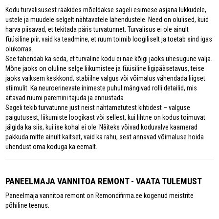
Kodu turvalisusest rääkides mõeldakse sageli esimese asjana lukkudele,
ustele ja muudele selgelt nähtavatele lahendustele. Need on olulised, kuid
harva piisavad, et tekitada päris turvatunnet. Turvalisus ei ole ainult
füüsiline piir, vaid ka teadmine, et ruum toimib loogiliselt ja toetab sind igas
olukorras.
See tähendab ka seda, et turvaline kodu ei näe kõigi jaoks ühesugune välja.
Mõne jaoks on oluline selge liikumistee ja füüsiline ligipääsetavus, teise
jaoks vaiksem keskkond, stabiilne valgus või võimalus vähendada liigset
stiimulit. Ka neuroerinevate inimeste puhul mängivad rolli detailid, mis
aitavad ruumi paremini tajuda ja ennustada.
Sageli tekib turvatunne just neist nähtamatutest kihtidest – valguse
paigutusest, liikumiste loogikast või sellest, kui lihtne on kodus toimuvat
jälgida ka siis, kui ise kohal ei ole. Näiteks võivad koduvalve kaamerad
pakkuda mitte ainult kaitset, vaid ka rahu, sest annavad võimaluse hoida
ühendust oma koduga ka eemalt.
PANEELMAJA VANNITOA REMONT - VAATA TULEMUST
Paneelmaja vannitoa remont on Remondifirma.ee kogenud meistrite
põhiline teenus.