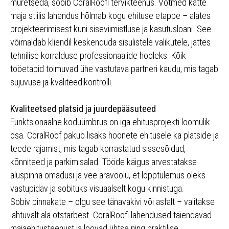
muretseda, sobib CoralRoofi tervikteenus. Võtmed kätte
maja stiilis lahendus hõlmab kogu ehituse etappe – alates
projekteerimisest kuni siseviimistluse ja kasutusloani. See
võimaldab kliendil keskenduda sisulistele valikutele, jättes
tehnilise korralduse professionaalide hooleks. Kõik
tööetapid toimuvad ühe vastutava partneri kaudu, mis tagab
sujuvuse ja kvaliteedikontrolli.
Kvaliteetsed platsid ja juurdepääsuteed
Funktsionaalne koduümbrus on iga ehitusprojekti loomulik
osa. CoralRoof pakub lisaks hoonete ehitusele ka platside ja
teede rajamist, mis tagab korrastatud sissesõidud,
kõnniteed ja parkimisalad. Tööde käigus arvestatakse
aluspinna omadusi ja vee äravoolu, et lõpptulemus oleks
vastupidav ja sobituks visuaalselt kogu kinnistuga.
Sobiv pinnakate – olgu see tänavakivi või asfalt – valitakse
lähtuvalt ala otstarbest. CoralRoofi lahendused täiendavad
majaehitusteenust ja loovad ühtse ning praktilise