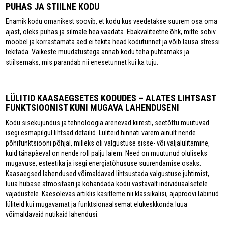
PUHAS JA STIILNE KODU
Enamik kodu omanikest soovib, et kodu kus veedetakse suurem osa oma
ajast, oleks puhas ja silmale hea vaadata. Ebakvaliteetne õhk, mitte sobiv
mööbel ja korrastamata aed ei tekita head kodutunnet ja võib lausa stressi
tekitada. Väikeste muudatustega annab kodu teha puhtamaks ja
stiilsemaks, mis parandab nii enesetunnet kui ka tuju.
LÜLITID KAASAEGSETES KODUDES – ALATES LIHTSAST
FUNKTSIOONIST KUNI MUGAVA LAHENDUSENI
Kodu sisekujundus ja tehnoloogia arenevad kiiresti, seetõttu muutuvad
isegi esmapilgul lihtsad detailid. Lüliteid hinnati varem ainult nende
põhifunktsiooni põhjal, milleks oli valgustuse sisse- või väljalülitamine,
kuid tänapäeval on nende roll palju laiem. Need on muutunud oluliseks
mugavuse, esteetika ja isegi energiatõhususe suurendamise osaks.
Kaasaegsed lahendused võimaldavad lihtsustada valgustuse juhtimist,
luua hubase atmosfääri ja kohandada kodu vastavalt individuaalsetele
vajadustele. Käesolevas artiklis käsitleme nii klassikalisi, ajaproovi läbinud
lüliteid kui mugavamat ja funktsionaalsemat elukeskkonda luua
võimaldavaid nutikaid lahendusi.