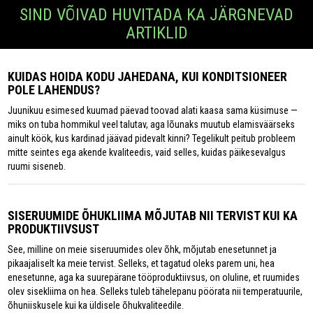
SIND VÕIVAD HUVITADA KA JÄRGNEVAD
ARTIKLID
KUIDAS HOIDA KODU JAHEDANA, KUI KONDITSIONEER
POLE LAHENDUS?
Juunikuu esimesed kuumad päevad toovad alati kaasa sama küsimuse —
miks on tuba hommikul veel talutav, aga lõunaks muutub elamisväärseks
ainult köök, kus kardinad jäävad pidevalt kinni? Tegelikult peitub probleem
mitte seintes ega akende kvaliteedis, vaid selles, kuidas päikesevalgus
ruumi siseneb.
SISERUUMIDE ÕHUKLIIMA MÕJUTAB NII TERVIST KUI KA
PRODUKTIIVSUST
See, milline on meie siseruumides olev õhk, mõjutab enesetunnet ja
pikaajaliselt ka meie tervist. Selleks, et tagatud oleks parem uni, hea
enesetunne, aga ka suurepärane tööproduktiivsus, on oluline, et ruumides
olev sisekliima on hea. Selleks tuleb tähelepanu pöörata nii temperatuurile,
õhuniiskusele kui ka üldisele õhukvaliteedile.