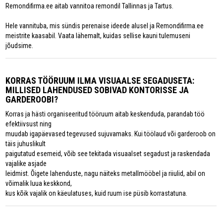
Remondifirma.ee aitab vannitoa remondil Tallinnas ja Tartus.
Hele vannituba, mis sündis perenaise ideede alusel ja Remondifirma.ee
meistrite kaasabil. Vaata lähemalt, kuidas sellise kauni tulemuseni
jõudsime.
KORRAS TÖÖRUUM ILMA VISUAALSE SEGADUSETA:
MILLISED LAHENDUSED SOBIVAD KONTORISSE JA
GARDEROOBI?
Korras ja hästi organiseeritud tööruum aitab keskenduda, parandab töö
efektiivsust ning
muudab igapäevased tegevused sujuvamaks. Kui töölaud või garderoob on
täis juhuslikult
paigutatud esemeid, võib see tekitada visuaalset segadust ja raskendada
vajalike asjade
leidmist. Õigete lahenduste, nagu näiteks metallmööbel ja riiulid, abil on
võimalik luua keskkond,
kus kõik vajalik on käeulatuses, kuid ruum ise püsib korrastatuna.