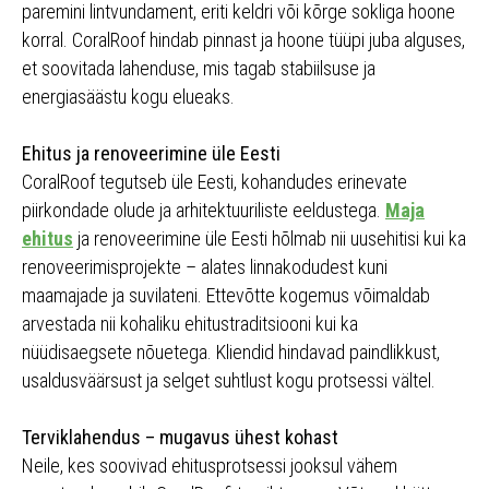
paremini lintvundament, eriti keldri või kõrge sokliga hoone
korral. CoralRoof hindab pinnast ja hoone tüüpi juba alguses,
et soovitada lahenduse, mis tagab stabiilsuse ja
energiasäästu kogu elueaks.
Ehitus ja renoveerimine üle Eesti
CoralRoof tegutseb üle Eesti, kohandudes erinevate
piirkondade olude ja arhitektuuriliste eeldustega.
Maja
ehitus
ja renoveerimine üle Eesti hõlmab nii uusehitisi kui ka
renoveerimisprojekte – alates linnakodudest kuni
maamajade ja suvilateni. Ettevõtte kogemus võimaldab
arvestada nii kohaliku ehitustraditsiooni kui ka
nüüdisaegsete nõuetega. Kliendid hindavad paindlikkust,
usaldusväärsust ja selget suhtlust kogu protsessi vältel.
Terviklahendus – mugavus ühest kohast
Neile, kes soovivad ehitusprotsessi jooksul vähem