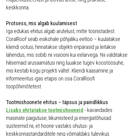
keskkonna.
Protsess, mis algab kuulamisest
Iga edukas ehitus algab arutelust, mitte tööriistadest.
CoralRoof seab esikohale põhjaliku eeltöö – kuulatakse
kliendi ootusi, hinnatakse objekti eripärasid ja leitakse
lahendus, mis sobib nii visiooni kui eelarvega. Nii välditakse
hilisemaid arusaamatusi ning luuakse tugev koostöösuhe,
mis kestab kogu projekti vältel. Kliendi kaasamine ja
informeeritus igas etapis on osa CoralRoofi
tööpõhimõtetest.
Tootmishoonete ehitus – täpsus ja paindlikkus
Lisaks ehitatakse tootmishooneid
- kavandades
masinate paigutuse, liikumisteed ja energiatõhusad
süsteemid nii, et hoone vastaks ohutus- ja
keskkonnastandarditele ning võimaldaks tulevikus