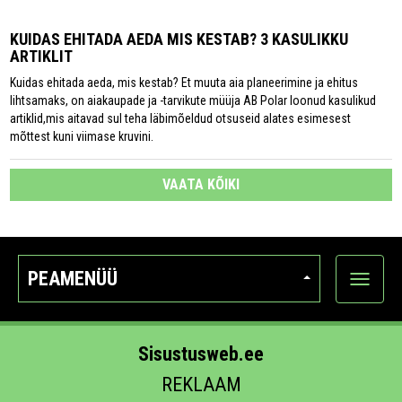
KUIDAS EHITADA AEDA MIS KESTAB? 3 KASULIKKU
ARTIKLIT
Kuidas ehitada aeda, mis kestab? Et muuta aia planeerimine ja ehitus
lihtsamaks, on aiakaupade ja -tarvikute müüja AB Polar loonud kasulikud
artiklid,mis aitavad sul teha läbimõeldud otsuseid alates esimesest
mõttest kuni viimase kruvini.
VAATA KÕIKI
PEAMENÜÜ
Ava
kategoo
Sisustusweb.ee
REKLAAM