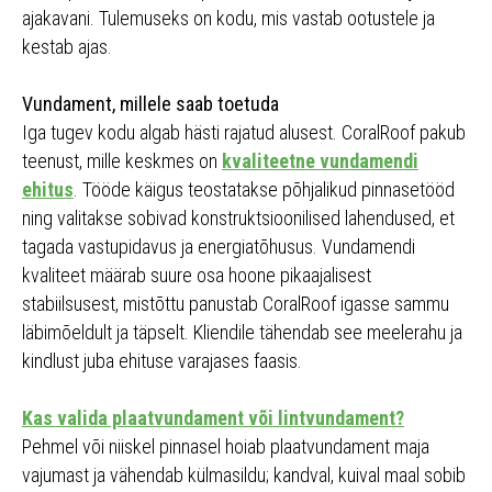
ajakavani. Tulemuseks on kodu, mis vastab ootustele ja
kestab ajas.
Vundament, millele saab toetuda
Iga tugev kodu algab hästi rajatud alusest. CoralRoof pakub
teenust, mille keskmes on
kvaliteetne vundamendi
ehitus
. Tööde käigus teostatakse põhjalikud pinnasetööd
ning valitakse sobivad konstruktsioonilised lahendused, et
tagada vastupidavus ja energiatõhusus. Vundamendi
kvaliteet määrab suure osa hoone pikaajalisest
stabiilsusest, mistõttu panustab CoralRoof igasse sammu
läbimõeldult ja täpselt. Kliendile tähendab see meelerahu ja
kindlust juba ehituse varajases faasis.
Kas valida plaatvundament või lintvundament?
Pehmel või niiskel pinnasel hoiab plaatvundament maja
vajumast ja vähendab külmasildu; kandval, kuival maal sobib