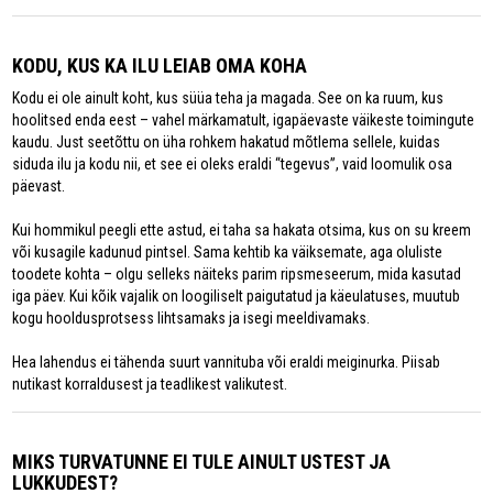
KODU, KUS KA ILU LEIAB OMA KOHA
Kodu ei ole ainult koht, kus süüa teha ja magada. See on ka ruum, kus
hoolitsed enda eest – vahel märkamatult, igapäevaste väikeste toimingute
kaudu. Just seetõttu on üha rohkem hakatud mõtlema sellele, kuidas
siduda ilu ja kodu nii, et see ei oleks eraldi “tegevus”, vaid loomulik osa
päevast.
Kui hommikul peegli ette astud, ei taha sa hakata otsima, kus on su kreem
või kusagile kadunud pintsel. Sama kehtib ka väiksemate, aga oluliste
toodete kohta – olgu selleks näiteks parim ripsmeseerum, mida kasutad
iga päev. Kui kõik vajalik on loogiliselt paigutatud ja käeulatuses, muutub
kogu hooldusprotsess lihtsamaks ja isegi meeldivamaks.
Hea lahendus ei tähenda suurt vannituba või eraldi meiginurka. Piisab
nutikast korraldusest ja teadlikest valikutest.
MIKS TURVATUNNE EI TULE AINULT USTEST JA
LUKKUDEST?