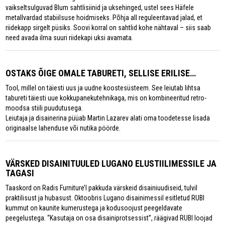
vaikseltsulguvad Blum sahtlisiinid ja uksehinged, ustel sees Häfele
metallvardad stabiilsuse hoidmiseks. Põhja all reguleeritavad jalad, et
riidekapp sirgelt püsiks. Soovi korral on sahtlid kohe nähtaval – siis saab
need avada ilma suuri riidekapi uksi avamata.
OSTAKS ÕIGE OMALE TABURETI, SELLISE ERILISE…
Tool, millel on täiesti uus ja uudne koostesüsteem. See leiutab lihtsa
tabureti täiesti uue kokkupanekutehnikaga, mis on kombineeritud retro-
moodsa stiili puudutusega.
Leiutaja ja disainerina püüab Martin Lazarev alati oma toodetesse lisada
originaalse lahenduse või nutika pöörde.
VÄRSKED DISAINITUULED LUGANO ELUSTIILIMESSILE JA
TAGASI
Taaskord on Radis Furniture’l pakkuda värskeid disainiuudiseid, tulvil
praktilisust ja hubasust. Oktoobris Lugano disainimessil esitletud RUBI
kummut on kaunite kumerustega ja kodusoojust peegeldavate
peegelustega. “Kasutaja on osa disainiprotsessist”, räägivad RUBI loojad