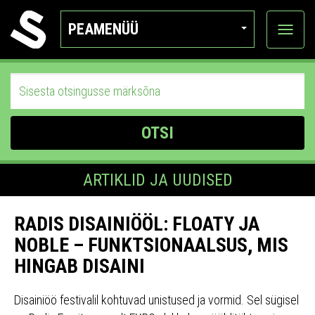
PEAMENÜÜ
Ava
katego
OTSI
ARTIKLID JA UUDISED
RADIS DISAINIÖÖL: FLOATY JA
NOBLE – FUNKTSIONAALSUS, MIS
HINGAB DISAINI
Disainiöö festivalil kohtuvad unistused ja vormid. Sel sügisel