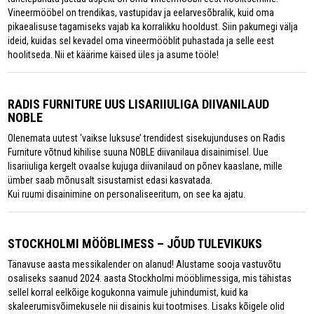
Vineermööbel on trendikas, vastupidav ja eelarvesõbralik, kuid oma
pikaealisuse tagamiseks vajab ka korralikku hooldust. Siin pakumegi välja
ideid, kuidas sel kevadel oma vineermööblit puhastada ja selle eest
hoolitseda. Nii et käärime käised üles ja asume tööle!
RADIS FURNITURE UUS LISARIIULIGA DIIVANILAUD
NOBLE
Olenemata uutest ‘vaikse luksuse’ trendidest sisekujunduses on Radis
Furniture võtnud kihilise suuna NOBLE diivanilaua disainimisel. Uue
lisariiuliga kergelt ovaalse kujuga diivanilaud on põnev kaaslane, mille
ümber saab mõnusalt sisustamist edasi kasvatada.
Kui ruumi disainimine on personaliseeritum, on see ka ajatu.
STOCKHOLMI MÖÖBLIMESS – JÕUD TULEVIKUKS
Tänavuse aasta messikalender on alanud! Alustame sooja vastuvõtu
osaliseks saanud 2024. aasta Stockholmi mööblimessiga, mis tähistas
sellel korral eelkõige kogukonna vaimule juhindumist, kuid ka
skaleerumisvõimekusele nii disainis kui tootmises. Lisaks kõigele olid