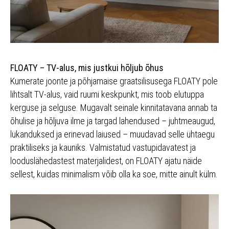
FLOATY – TV-alus, mis justkui hõljub õhus
Kumerate joonte ja põhjamaise graatsilisusega FLOATY pole
lihtsalt TV-alus, vaid ruumi keskpunkt, mis toob elutuppa
kerguse ja selguse. Mugavalt seinale kinnitatavana annab ta
õhulise ja hõljuva ilme ja targad lahendused – juhtmeaugud,
lükanduksed ja erinevad laiused – muudavad selle ühtaegu
praktiliseks ja kauniks. Valmistatud vastupidavatest ja
looduslähedastest materjalidest, on FLOATY ajatu näide
sellest, kuidas minimalism võib olla ka soe, mitte ainult külm.