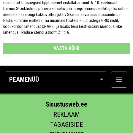
esindatud kaasaegsed tipptasemel installatsioonid. 6.-10. veebruaril
toimus Stockholmis põneva katselavana interjöörimess eelkõige ka uutele
ideedele - see ongi kokkuvõttes juhtiv Skandinaavia sisustussündmus!
Radis Furniture esitles oma uusimaid tooteid – uut ustega GRID riiulit,
kodukontori lahendust CRANE'i ja lisaks teisi Eesti disaini uuenduslikke
lahendusi. Radise stendi askoht C11:16.
VAATA KÕIKI
PEAMENÜÜ
Ava
kategoo
Sisustusweb.ee
REKLAAM
TAGASISIDE