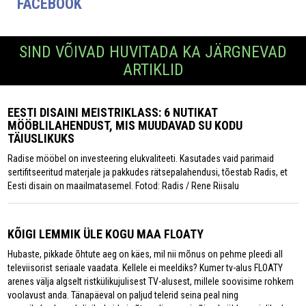
FACEBOOK
SIND VÕIVAD HUVITADA KA JÄRGNEVAD
ARTIKLID
EESTI DISAINI MEISTRIKLASS: 6 NUTIKAT
MÖÖBLILAHENDUST, MIS MUUDAVAD SU KODU
TÄIUSLIKUKS
Radise mööbel on investeering elukvaliteeti. Kasutades vaid parimaid
sertifitseeritud materjale ja pakkudes rätsepalahendusi, tõestab Radis, et
Eesti disain on maailmatasemel. Fotod: Radis / Rene Riisalu
KÕIGI LEMMIK ÜLE KOGU MAA FLOATY
Hubaste, pikkade õhtute aeg on käes, mil nii mõnus on pehme pleedi all
televiisorist seriaale vaadata. Kellele ei meeldiks? Kumer tv-alus FLOATY
arenes välja algselt ristkülikujulisest TV-alusest, millele soovisime rohkem
voolavust anda. Tänapäeval on paljud telerid seina peal ning