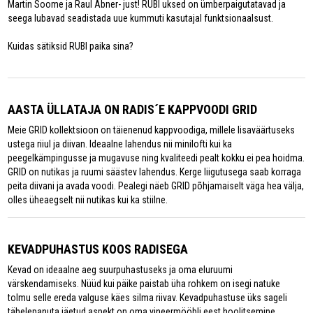
Martin Soome ja Raul Abner- just! RUBI uksed on ümberpaigutatavad ja
seega lubavad seadistada uue kummuti kasutajal funktsionaalsust.
Kuidas sätiksid RUBI paika sina?
AASTA ÜLLATAJA ON RADIS´E KAPPVOODI GRID
Meie GRID kollektsioon on täienenud kappvoodiga, millele lisaväärtuseks
ustega riiul ja diivan. Ideaalne lahendus nii minilofti kui ka
peegelkämpingusse ja mugavuse ning kvaliteedi pealt kokku ei pea hoidma.
GRID on nutikas ja ruumi säästev lahendus. Kerge liigutusega saab korraga
peita diivani ja avada voodi. Pealegi näeb GRID põhjamaiselt väga hea välja,
olles üheaegselt nii nutikas kui ka stiilne.
KEVADPUHASTUS KOOS RADISEGA
Kevad on ideaalne aeg suurpuhastuseks ja oma eluruumi
värskendamiseks. Nüüd kui päike paistab üha rohkem on isegi natuke
tolmu selle ereda valguse käes silma riivav. Kevadpuhastuse üks sageli
tähelepanuta jäetud aspekt on oma vineermööbli eest hoolitsemine.