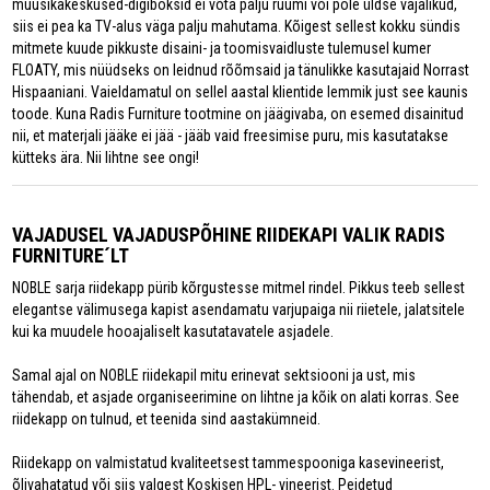
muusikakeskused-digiboksid ei võta palju ruumi või pole üldse vajalikud,
siis ei pea ka TV-alus väga palju mahutama. Kõigest sellest kokku sündis
mitmete kuude pikkuste disaini- ja toomisvaidluste tulemusel kumer
FLOATY, mis nüüdseks on leidnud rõõmsaid ja tänulikke kasutajaid Norrast
Hispaaniani. Vaieldamatul on sellel aastal klientide lemmik just see kaunis
toode. Kuna Radis Furniture tootmine on jäägivaba, on esemed disainitud
nii, et materjali jääke ei jää - jääb vaid freesimise puru, mis kasutatakse
kütteks ära. Nii lihtne see ongi!
VAJADUSEL VAJADUSPÕHINE RIIDEKAPI VALIK RADIS
FURNITURE´LT
NOBLE sarja riidekapp pürib kõrgustesse mitmel rindel. Pikkus teeb sellest
elegantse välimusega kapist asendamatu varjupaiga nii riietele, jalatsitele
kui ka muudele hooajaliselt kasutatavatele asjadele.
Samal ajal on NOBLE riidekapil mitu erinevat sektsiooni ja ust, mis
tähendab, et asjade organiseerimine on lihtne ja kõik on alati korras. See
riidekapp on tulnud, et teenida sind aastakümneid.
Riidekapp on valmistatud kvaliteetsest tammespooniga kasevineerist,
õlivahatatud või siis valgest Koskisen HPL- vineerist. Peidetud