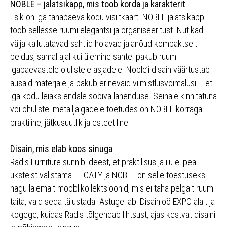
NOBLE – jalatsikapp, mis toob korda ja karakterit
Esik on iga tänapäeva kodu visiitkaart. NOBLE jalatsikapp
toob sellesse ruumi elegantsi ja organiseeritust. Nutikad
välja kallutatavad sahtlid hoiavad jalanõud kompaktselt
peidus, samal ajal kui ülemine sahtel pakub ruumi
igapäevastele olulistele asjadele. Noble’i disain väärtustab
ausaid materjale ja pakub erinevaid viimistlusvõimalusi – et
iga kodu leiaks endale sobiva lahenduse. Seinale kinnitatuna
või õhulistel metalljalgadele toetudes on NOBLE korraga
praktiline, jätkusuutlik ja esteetiline.
Disain, mis elab koos sinuga
Radis Furniture sünnib ideest, et praktilisus ja ilu ei pea
üksteist välistama. FLOATY ja NOBLE on selle tõestuseks –
nagu laiemalt mööblikollektsioonid, mis ei taha pelgalt ruumi
täita, vaid seda täiustada. Astuge läbi Disainiöö EXPO alalt ja
kogege, kuidas Radis tõlgendab lihtsust, ajas kestvat disaini