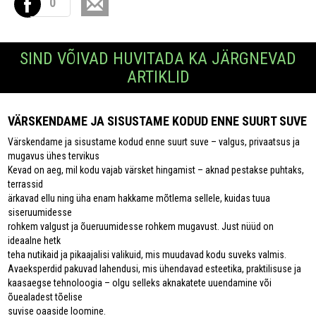
0
SIND VÕIVAD HUVITADA KA JÄRGNEVAD
ARTIKLID
VÄRSKENDAME JA SISUSTAME KODUD ENNE SUURT SUVE
Värskendame ja sisustame kodud enne suurt suve – valgus, privaatsus ja
mugavus ühes tervikus
Kevad on aeg, mil kodu vajab värsket hingamist – aknad pestakse puhtaks,
terrassid
ärkavad ellu ning üha enam hakkame mõtlema sellele, kuidas tuua
siseruumidesse
rohkem valgust ja õueruumidesse rohkem mugavust. Just nüüd on
ideaalne hetk
teha nutikaid ja pikaajalisi valikuid, mis muudavad kodu suveks valmis.
Avaeksperdid pakuvad lahendusi, mis ühendavad esteetika, praktilisuse ja
kaasaegse tehnoloogia – olgu selleks aknakatete uuendamine või
õuealadest tõelise
suvise oaaside loomine.