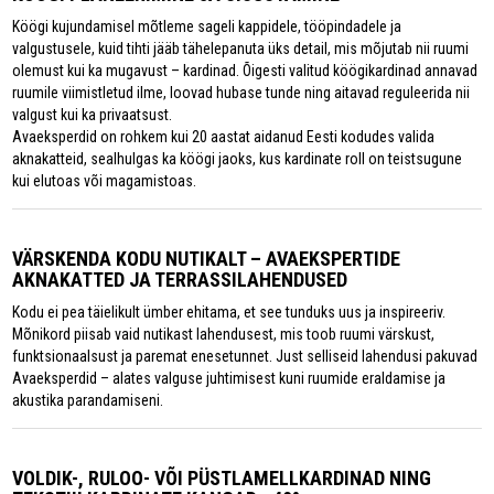
Köögi kujundamisel mõtleme sageli kappidele, tööpindadele ja
valgustusele, kuid tihti jääb tähelepanuta üks detail, mis mõjutab nii ruumi
olemust kui ka mugavust – kardinad. Õigesti valitud köögikardinad annavad
ruumile viimistletud ilme, loovad hubase tunde ning aitavad reguleerida nii
valgust kui ka privaatsust.
Avaeksperdid on rohkem kui 20 aastat aidanud Eesti kodudes valida
aknakatteid, sealhulgas ka köögi jaoks, kus kardinate roll on teistsugune
kui elutoas või magamistoas.
VÄRSKENDA KODU NUTIKALT – AVAEKSPERTIDE
AKNAKATTED JA TERRASSILAHENDUSED
Kodu ei pea täielikult ümber ehitama, et see tunduks uus ja inspireeriv.
Mõnikord piisab vaid nutikast lahendusest, mis toob ruumi värskust,
funktsionaalsust ja paremat enesetunnet. Just selliseid lahendusi pakuvad
Avaeksperdid – alates valguse juhtimisest kuni ruumide eraldamise ja
akustika parandamiseni.
VOLDIK-, RULOO- VÕI PÜSTLAMELLKARDINAD NING