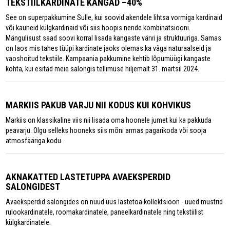
TEKSTIILKARDINATE KANGAD –40%
See on superpakkumine Sulle, kui soovid akendele lihtsa vormiga kardinaid
või kauneid külgkardinaid või siis hoopis nende kombinatsiooni.
Mängulisust saad soovi korral lisada kangaste värvi ja struktuuriga. Samas
on laos mis tahes tüüpi kardinate jaoks olemas ka väga naturaalseid ja
vaoshoitud tekstiile. Kampaania pakkumine kehtib lõpumüügi kangaste
kohta, kui esitad meie salongis tellimuse hiljemalt 31. märtsil 2024.
MARKIIS PAKUB VARJU NII KODUS KUI KOHVIKUS
Markiis on klassikaline viis nii lisada oma hoonele jumet kui ka pakkuda
peavarju. Olgu selleks hooneks siis mõni armas pagarikoda või sooja
atmosfääriga kodu.
AKNAKATTED LASTETUPPA AVAEKSPERDID
SALONGIDEST
Avaeksperdid salongides on nüüd uus lastetoa kollektsioon - uued mustrid
rulookardinatele, roomakardinatele, paneelkardinatele ning tekstiilist
külgkardinatele.