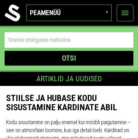
PEAMENÜÜ
Ava
katego
OTSI
ARTIKLID JA UUDISED
STIILSE JA HUBASE KODU
SISUSTAMINE KARDINATE ABIL
Kodu sisustamine on palju enamat kui mööbli paigutamine –
see on atmosfääri loomine, kus iga detail loeb. Kardinad on