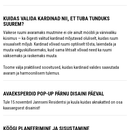
KUIDAS VALIDA KARDINAD NII, ET TUBA TUNDUKS
SUUREM?
Väikese ruumi avaramaks muutmine ei ole ainult mööbli ja värvivaliku
küsimus — ka õigesti valitud kardinad mõjutavad oluliselt, kuidas ruum
visuaalselt mõjub. Kardinad võivad ruumi optiliselt tõsta, laiendada ja
muuta valgusküllasemaks, kuid sama lihtsalt võivad need ka ruumi
väiksemaks ja raskemaks muuta.
Toome välja praktilised soovitused, kuidas kardinaid valides saavutada
avaram ja harmoonilisem tulemus.
AVAEKSPERDID POP-UP PÄRNU DISAINI PÄEVAL
Tule 15.novembril Jannseni Residentsi ja kuula kuidas aknakatted on osa
kaasaegsest disainist!
KÖÖGI PLANEERIMINE JA SISUSTAMINE