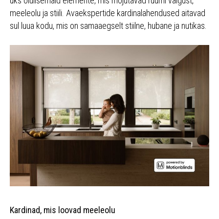
üks olulisemaid elemente, mis mõjutavad ruumi valgust,
meeleolu ja stiili. Avaekspertide kardinalahendused aitavad
sul luua kodu, mis on samaaegselt stiilne, hubane ja nutikas.
Kardinad, mis loovad meeleolu