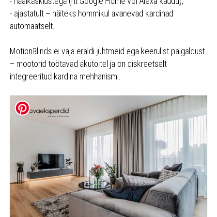
- häälkäsklustega (nt Google Home või Alexa kaudu),
- ajastatult – näiteks hommikul avanevad kardinad
automaatselt.
MotionBlinds ei vaja eraldi juhtmeid ega keerulist paigaldust
– mootorid töötavad akutoitel ja on diskreetselt
integreeritud kardina mehhanismi.