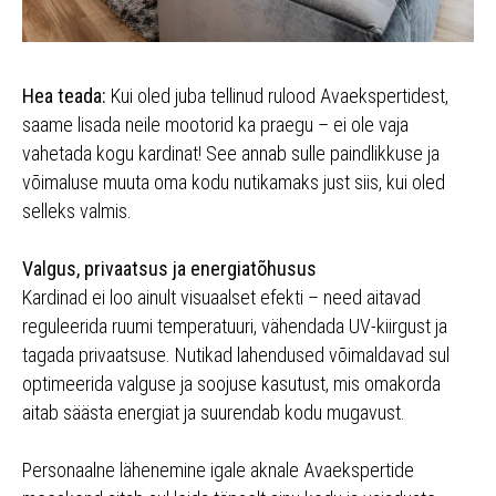
Hea teada:
Kui oled juba tellinud rulood Avaekspertidest,
saame lisada neile mootorid ka praegu – ei ole vaja
vahetada kogu kardinat! See annab sulle paindlikkuse ja
võimaluse muuta oma kodu nutikamaks just siis, kui oled
selleks valmis.
Valgus, privaatsus ja energiatõhusus
Kardinad ei loo ainult visuaalset efekti – need aitavad
reguleerida ruumi temperatuuri, vähendada UV-kiirgust ja
tagada privaatsuse. Nutikad lahendused võimaldavad sul
optimeerida valguse ja soojuse kasutust, mis omakorda
aitab säästa energiat ja suurendab kodu mugavust.
Personaalne lähenemine igale aknale Avaekspertide