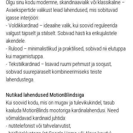
Olgu sinu kodu modernne, skandinaavialik või klassikaline –
Avaekspertide valikust leiad lahendused, mis sobituvad
igasse interjööri:
- Voldikkardinad – ideaalne valik, kui soovid reguleerida
valgust täpselt ja stiilselt. Sobivad hästi ka erikujulistele
akendele.
- Rulood – minimalistlikud ja praktilised, sobivad nii elutuppa
kui magamistuppa.
- Tekstiilkardinad – lisavad ruumi pehmust ja soojust,
sobivad suurepäraselt kombineerimiseks teiste
lahendustega.
Nutikad lahendused MotionBlindsiga
Kui soovid kodu, mis on mugav ja tulevikukindel, tasub
kaaluda MotionBlinds mootoriga kardinalahendusi. Need
võimaldavad kardinaid juhtida:
- nutitelefonist või tahvelarvutist,