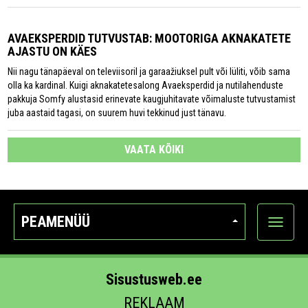
AVAEKSPERDID TUTVUSTAB: MOOTORIGA AKNAKATETE
AJASTU ON KÄES
Nii nagu tänapäeval on televiisoril ja garaažiuksel pult või lüliti, võib sama
olla ka kardinal. Kuigi aknakatetesalong Avaeksperdid ja nutilahenduste
pakkuja Somfy alustasid erinevate kaugjuhitavate võimaluste tutvustamist
juba aastaid tagasi, on suurem huvi tekkinud just tänavu.
VAATA KÕIKI
PEAMENÜÜ
Ava
kategoo
Sisustusweb.ee
REKLAAM