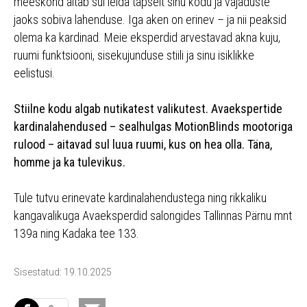
meeskond aitab sul leida täpselt sinu kodu ja vajaduste
jaoks sobiva lahenduse. Iga aken on erinev – ja nii peaksid
olema ka kardinad. Meie eksperdid arvestavad akna kuju,
ruumi funktsiooni, sisekujunduse stiili ja sinu isiklikke
eelistusi.
Stiilne kodu algab nutikatest valikutest. Avaekspertide
kardinalahendused – sealhulgas MotionBlinds mootoriga
rulood – aitavad sul luua ruumi, kus on hea olla. Täna,
homme ja ka tulevikus.
Tule tutvu erinevate kardinalahendustega ning rikkaliku
kangavalikuga Avaeksperdid salongides Tallinnas Pärnu mnt
139a ning Kadaka tee 133.
Sisestatud: 19.10.2025