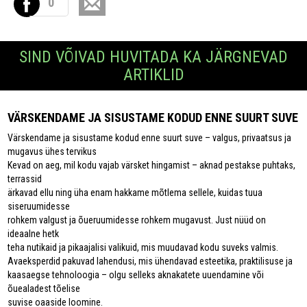
0
SIND VÕIVAD HUVITADA KA JÄRGNEVAD
ARTIKLID
VÄRSKENDAME JA SISUSTAME KODUD ENNE SUURT SUVE
Värskendame ja sisustame kodud enne suurt suve – valgus, privaatsus ja
mugavus ühes tervikus
Kevad on aeg, mil kodu vajab värsket hingamist – aknad pestakse puhtaks,
terrassid
ärkavad ellu ning üha enam hakkame mõtlema sellele, kuidas tuua
siseruumidesse
rohkem valgust ja õueruumidesse rohkem mugavust. Just nüüd on
ideaalne hetk
teha nutikaid ja pikaajalisi valikuid, mis muudavad kodu suveks valmis.
Avaeksperdid pakuvad lahendusi, mis ühendavad esteetika, praktilisuse ja
kaasaegse tehnoloogia – olgu selleks aknakatete uuendamine või
õuealadest tõelise
suvise oaaside loomine.