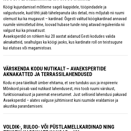
Köögi kujundamisel mõtleme sageli kappidele, tööpindadele ja
valgustusele, kuid tihti jääb tähelepanuta üks detail, mis mõjutab nii ruumi
olemust kui ka mugavust – kardinad. Õigesti valitud köögikardinad annavad
ruumile viimistletud ilme, loovad hubase tunde ning aitavad reguleerida nii
valgust kui ka privaatsust.
Avaeksperdid on rohkem kui 20 aastat aidanud Eesti kodudes valida
aknakatteid, sealhulgas ka köögi jaoks, kus kardinate roll on teistsugune
kui elutoas või magamistoas.
VÄRSKENDA KODU NUTIKALT – AVAEKSPERTIDE
AKNAKATTED JA TERRASSILAHENDUSED
Kodu ei pea täielikult ümber ehitama, et see tunduks uus ja inspireeriv.
Mõnikord piisab vaid nutikast lahendusest, mis toob ruumi värskust,
funktsionaalsust ja paremat enesetunnet. Just selliseid lahendusi pakuvad
Avaeksperdid – alates valguse juhtimisest kuni ruumide eraldamise ja
akustika parandamiseni.
VOLDIK-, RULOO- VÕI PÜSTLAMELLKARDINAD NING