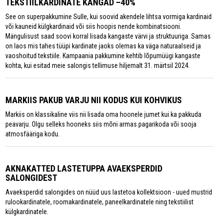
TEKSTIILKARDINATE KANGAD –40%
See on superpakkumine Sulle, kui soovid akendele lihtsa vormiga kardinaid
või kauneid külgkardinaid või siis hoopis nende kombinatsiooni.
Mängulisust saad soovi korral lisada kangaste värvi ja struktuuriga. Samas
on laos mis tahes tüüpi kardinate jaoks olemas ka väga naturaalseid ja
vaoshoitud tekstiile. Kampaania pakkumine kehtib lõpumüügi kangaste
kohta, kui esitad meie salongis tellimuse hiljemalt 31. märtsil 2024.
MARKIIS PAKUB VARJU NII KODUS KUI KOHVIKUS
Markiis on klassikaline viis nii lisada oma hoonele jumet kui ka pakkuda
peavarju. Olgu selleks hooneks siis mõni armas pagarikoda või sooja
atmosfääriga kodu.
AKNAKATTED LASTETUPPA AVAEKSPERDID
SALONGIDEST
Avaeksperdid salongides on nüüd uus lastetoa kollektsioon - uued mustrid
rulookardinatele, roomakardinatele, paneelkardinatele ning tekstiilist
külgkardinatele.