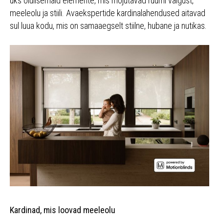
üks olulisemaid elemente, mis mõjutavad ruumi valgust,
meeleolu ja stiili. Avaekspertide kardinalahendused aitavad
sul luua kodu, mis on samaaegselt stiilne, hubane ja nutikas.
Kardinad, mis loovad meeleolu