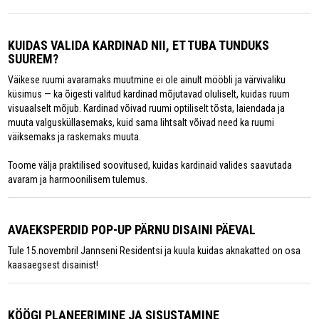
KUIDAS VALIDA KARDINAD NII, ET TUBA TUNDUKS
SUUREM?
Väikese ruumi avaramaks muutmine ei ole ainult mööbli ja värvivaliku
küsimus — ka õigesti valitud kardinad mõjutavad oluliselt, kuidas ruum
visuaalselt mõjub. Kardinad võivad ruumi optiliselt tõsta, laiendada ja
muuta valgusküllasemaks, kuid sama lihtsalt võivad need ka ruumi
väiksemaks ja raskemaks muuta.
Toome välja praktilised soovitused, kuidas kardinaid valides saavutada
avaram ja harmoonilisem tulemus.
AVAEKSPERDID POP-UP PÄRNU DISAINI PÄEVAL
Tule 15.novembril Jannseni Residentsi ja kuula kuidas aknakatted on osa
kaasaegsest disainist!
KÖÖGI PLANEERIMINE JA SISUSTAMINE