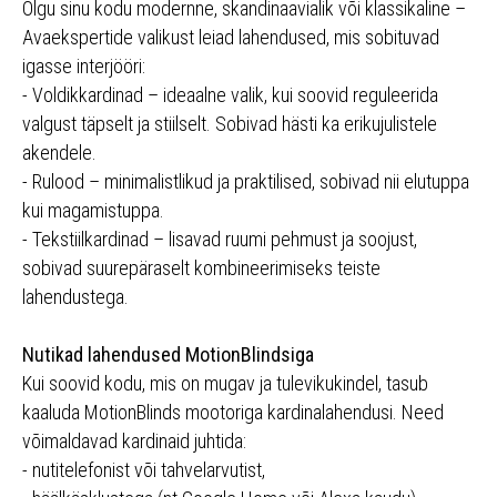
Olgu sinu kodu modernne, skandinaavialik või klassikaline –
Avaekspertide valikust leiad lahendused, mis sobituvad
igasse interjööri:
- Voldikkardinad – ideaalne valik, kui soovid reguleerida
valgust täpselt ja stiilselt. Sobivad hästi ka erikujulistele
akendele.
- Rulood – minimalistlikud ja praktilised, sobivad nii elutuppa
kui magamistuppa.
- Tekstiilkardinad – lisavad ruumi pehmust ja soojust,
sobivad suurepäraselt kombineerimiseks teiste
lahendustega.
Nutikad lahendused MotionBlindsiga
Kui soovid kodu, mis on mugav ja tulevikukindel, tasub
kaaluda MotionBlinds mootoriga kardinalahendusi. Need
võimaldavad kardinaid juhtida:
- nutitelefonist või tahvelarvutist,