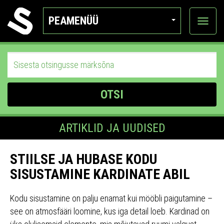
PEAMENÜÜ
Ava
katego
OTSI
ARTIKLID JA UUDISED
STIILSE JA HUBASE KODU
SISUSTAMINE KARDINATE ABIL
Kodu sisustamine on palju enamat kui mööbli paigutamine –
see on atmosfääri loomine, kus iga detail loeb. Kardinad on