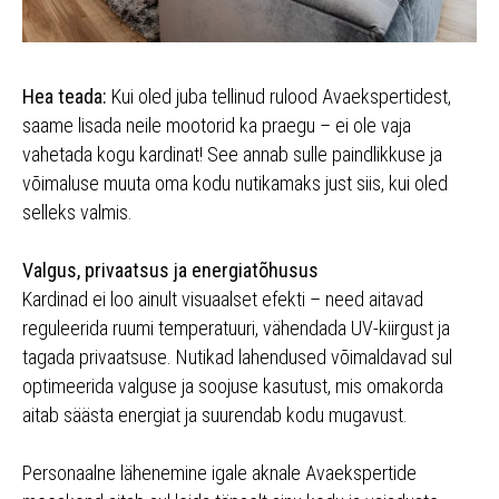
Hea teada:
Kui oled juba tellinud rulood Avaekspertidest,
saame lisada neile mootorid ka praegu – ei ole vaja
vahetada kogu kardinat! See annab sulle paindlikkuse ja
võimaluse muuta oma kodu nutikamaks just siis, kui oled
selleks valmis.
Valgus, privaatsus ja energiatõhusus
Kardinad ei loo ainult visuaalset efekti – need aitavad
reguleerida ruumi temperatuuri, vähendada UV-kiirgust ja
tagada privaatsuse. Nutikad lahendused võimaldavad sul
optimeerida valguse ja soojuse kasutust, mis omakorda
aitab säästa energiat ja suurendab kodu mugavust.
Personaalne lähenemine igale aknale Avaekspertide