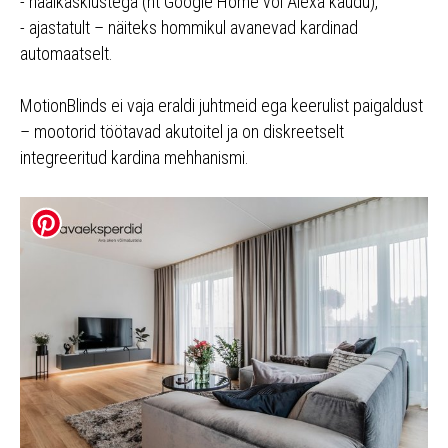
- häälkäsklustega (nt Google Home või Alexa kaudu),
- ajastatult – näiteks hommikul avanevad kardinad
automaatselt.
MotionBlinds ei vaja eraldi juhtmeid ega keerulist paigaldust
– mootorid töötavad akutoitel ja on diskreetselt
integreeritud kardina mehhanismi.