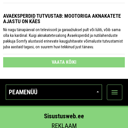
AVAEKSPERDID TUTVUSTAB: MOOTORIGA AKNAKATETE
AJASTU ON KÄES
Nii nagu tänapäeval on televiisoril ja garaažiuksel pult või lüliti, võib sama
olla ka kardinal. Kuigi aknakatetesalong Avaeksperdid ja nutilahenduste
pakkuja Somfy alustasid erinevate kaugjuhitavate võimaluste tutvustamist
juba aastaid tagasi, on suurem huvi tekkinud just tänavu.
VAATA KÕIKI
PEAMENÜÜ
Ava
kategoo
Sisustusweb.ee
REKLAAM