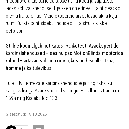
meeskond aitab sul leida täpselt sinu kodu ja vajaduste
jaoks sobiva lahenduse. Iga aken on erinev – ja nii peaksid
olema ka kardinad. Meie eksperdid arvestavad akna kuju,
ruumi funktsiooni, sisekujunduse stiili ja sinu isiklikke
eelistusi.
Stiilne kodu algab nutikatest valikutest. Avaekspertide
kardinalahendused – sealhulgas MotionBlinds mootoriga
rulood – aitavad sul luua ruumi, kus on hea olla. Täna,
homme ja ka tulevikus.
Tule tutvu erinevate kardinalahendustega ning rikkaliku
kangavalikuga Avaeksperdid salongides Tallinnas Pärnu mnt
139a ning Kadaka tee 133.
Sisestatud: 19.10.2025