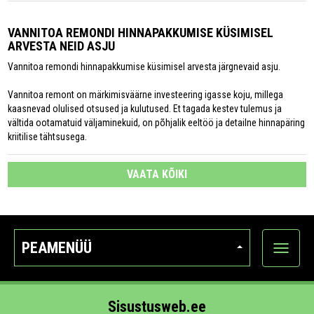
VANNITOA REMONDI HINNAPAKKUMISE KÜSIMISEL
ARVESTA NEID ASJU
Vannitoa remondi hinnapakkumise küsimisel arvesta järgnevaid asju.
Vannitoa remont on märkimisväärne investeering igasse koju, millega
kaasnevad olulised otsused ja kulutused. Et tagada kestev tulemus ja
vältida ootamatuid väljaminekuid, on põhjalik eeltöö ja detailne hinnapäring
kriitilise tähtsusega.
VAATA KÕIKI
PEAMENÜÜ
Ava
kategoo
Sisustusweb.ee