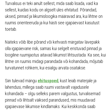
Turvalisus ei teki ainult sellest, mida saab lisada, vaid ka
sellest, kuidas kodu on algselt üles ehitatud. Põrandad,
uksed, pinnad ja liikumisloogika määravad ära, kui lihtne on
ruumis orienteeruda ja kui hästi see igapäevast kasutust
toetab.
Näiteks võib libe põrand või kehvasti märgatav lävepakk
olla igapäevane risk, samas kui selgelt eristuvad pinnad ja
loogiline ruumijaotus aitavad liikumist lihtsustada. Ka see, kui
lihtne on ruumis midagi parandada või kohandada, mõjutab
turvatunnet rohkem, kui esialgu arvata osatakse.
Siin tulevad mängu
ehituspoed
, kust leiab materjale ja
lahendusi, millega saab ruumi vastavalt vajadusele
kohandada – olgu selleks parem valgustus, turvalisemad
pinnad või lihtsalt väiksed parandused, mis muudavad
igapäevase liikumise kindlamaks. Kui keskkonda saab