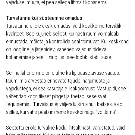
vajadusel muuta, ei pea sellega lihtsalt kohanema.
Turvatunne kui süsteemne omadus
Turvatunne ei ole üksik omadus, vaid keskkonna terviklik
kvaliteet. See kujuneb sellest, kui hästi ruum võimaldab
ennustada, mõista ja kontrollida seal toimuvat. Kui keskkond
on loogiline ja järjepidev, väheneb vajadus pideva
kohanemise järele – ning just see loobki stabiilsuse.
Selline lähenemine on oluline ka ligipääsetavuse vaates.
Ruum, mis arvestab erinevate tajude, harjumuste ja
vajadustega, ei sea kasutajale lisakoormust. Vastupidi, see
vähendab kognitiivset pinget ja toetab iseseisvat
tegutsemist. Turvalisus ei väljendu siin ainult kaitses, vaid
selles, kui vähe peab inimene keskkonnaga “võitlema”.
Seetõttu ei ole turvaline kodu lihtsalt hästi varustatud, vaid