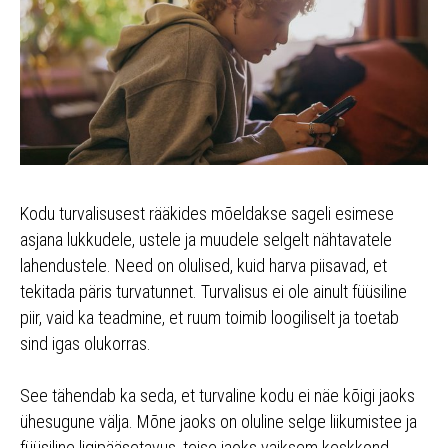
Kodu turvalisusest rääkides mõeldakse sageli esimese
asjana lukkudele, ustele ja muudele selgelt nähtavatele
lahendustele. Need on olulised, kuid harva piisavad, et
tekitada päris turvatunnet. Turvalisus ei ole ainult füüsiline
piir, vaid ka teadmine, et ruum toimib loogiliselt ja toetab
sind igas olukorras.
See tähendab ka seda, et turvaline kodu ei näe kõigi jaoks
ühesugune välja. Mõne jaoks on oluline selge liikumistee ja
füüsiline ligipääsetavus, teise jaoks vaiksem keskkond,