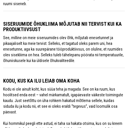
ruumi siseneb.
SISERUUMIDE ÕHUKLIIMA MÕJUTAB NII TERVIST KUI KA
PRODUKTIIVSUST
See, milline on meie siseruumides olev õhk, mõjutab enesetunnet ja
pikaajaliselt ka meie tervist. Selleks, et tagatud oleks parem uni, hea
enesetunne, aga ka suurepärane tööproduktiivsus, on oluline, et ruumides
olev sisekliima on hea. Selleks tuleb tähelepanu pöörata nii temperatuurile,
õhuniiskusele kui ka üldisele õhukvaliteedile.
KODU, KUS KA ILU LEIAB OMA KOHA
Kodu ei ole ainult koht, kus süüa teha ja magada. See on ka ruum, kus
hoolitsed enda eest – vahel märkamatult, igapäevaste väikeste toimingute
kaudu. Just seetõttu on üha rohkem hakatud mõtlema sellele, kuidas
siduda ilu ja kodu nii, et see ei oleks eraldi “tegevus”, vaid loomulik osa
päevast.
Kui hommikul peegli ette astud, ei taha sa hakata otsima, kus on su kreem