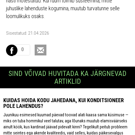
hästi mõtestatud. Kui ruum toimib süsteemina, mitte
juhuslike lahenduste kogumina, muutub turvatunne selle
loomulikuks osaks.
Sisestatud: 21.04.2026
0
SIND VÕIVAD HUVITADA KA JÄRGNEVAD
ARTIKLID
KUIDAS HOIDA KODU JAHEDANA, KUI KONDITSIONEER
POLE LAHENDUS?
Juunikuu esimesed kuumad päevad toovad alati kaasa sama küsimuse —
miks on tuba hommikul veel talutav, aga lõunaks muutub elamisväärseks
ainult köök, kus kardinad jäävad pidevalt kinni? Tegelikult peitub probleem
mitte seintes ega akende kvaliteedis, vaid selles, kuidas päikesevalgus