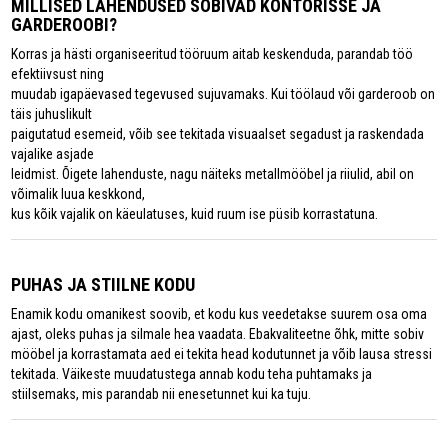
MILLISED LAHENDUSED SOBIVAD KONTORISSE JA
GARDEROOBI?
Korras ja hästi organiseeritud tööruum aitab keskenduda, parandab töö
efektiivsust ning
muudab igapäevased tegevused sujuvamaks. Kui töölaud või garderoob on
täis juhuslikult
paigutatud esemeid, võib see tekitada visuaalset segadust ja raskendada
vajalike asjade
leidmist. Õigete lahenduste, nagu näiteks metallmööbel ja riiulid, abil on
võimalik luua keskkond,
kus kõik vajalik on käeulatuses, kuid ruum ise püsib korrastatuna.
PUHAS JA STIILNE KODU
Enamik kodu omanikest soovib, et kodu kus veedetakse suurem osa oma
ajast, oleks puhas ja silmale hea vaadata. Ebakvaliteetne õhk, mitte sobiv
mööbel ja korrastamata aed ei tekita head kodutunnet ja võib lausa stressi
tekitada. Väikeste muudatustega annab kodu teha puhtamaks ja
stiilsemaks, mis parandab nii enesetunnet kui ka tuju.