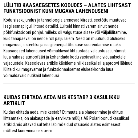
LÜLITID KAASAEGSETES KODUDES – ALATES LIHTSAST
FUNKTSIOONIST KUNI MUGAVA LAHENDUSENI
Kodu sisekujundus ja tehnoloogia arenevad kiiresti, seetõttu muutuvad
isegi esmapilgul lihtsad detailid. Lüliteid hinnati varem ainult nende
põhifunktsiooni põhjal, milleks oli valgustuse sisse- või väljalülitamine,
kuid tänapäeval on nende roll palju laiem. Need on muutunud oluliseks
mugavuse, esteetika ja isegi energiatõhususe suurendamise osaks.
Kaasaegsed lahendused võimaldavad lihtsustada valgustuse juhtimist,
luua hubase atmosfääri ja kohandada kodu vastavalt individuaalsetele
vajadustele. Käesolevas artiklis käsitleme nii klassikalisi, ajaproovi läbinud
lüliteid kui mugavamat ja funktsionaalsemat elukeskkonda luua
võimaldavaid nutikaid lahendusi.
KUIDAS EHITADA AEDA MIS KESTAB? 3 KASULIKKU
ARTIKLIT
Kuidas ehitada aeda, mis kestab? Et muuta aia planeerimine ja ehitus
lihtsamaks, on aiakaupade ja -tarvikute müüja AB Polar loonud kasulikud
artiklid,mis aitavad sul teha läbimõeldud otsuseid alates esimesest
mõttest kuni viimase kruvini.