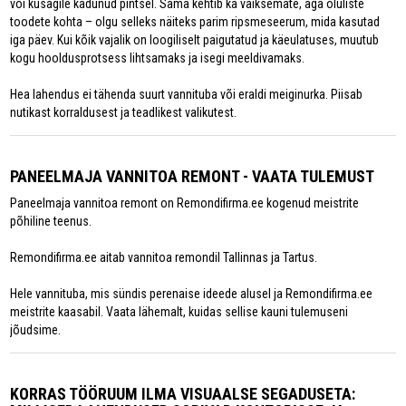
või kusagile kadunud pintsel. Sama kehtib ka väiksemate, aga oluliste
toodete kohta – olgu selleks näiteks parim ripsmeseerum, mida kasutad
iga päev. Kui kõik vajalik on loogiliselt paigutatud ja käeulatuses, muutub
kogu hooldusprotsess lihtsamaks ja isegi meeldivamaks.
Hea lahendus ei tähenda suurt vannituba või eraldi meiginurka. Piisab
nutikast korraldusest ja teadlikest valikutest.
PANEELMAJA VANNITOA REMONT - VAATA TULEMUST
Paneelmaja vannitoa remont on Remondifirma.ee kogenud meistrite
põhiline teenus.
Remondifirma.ee aitab vannitoa remondil Tallinnas ja Tartus.
Hele vannituba, mis sündis perenaise ideede alusel ja Remondifirma.ee
meistrite kaasabil. Vaata lähemalt, kuidas sellise kauni tulemuseni
jõudsime.
KORRAS TÖÖRUUM ILMA VISUAALSE SEGADUSETA: