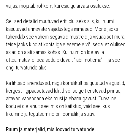
väljas, mõjutab rohkem, kui esialgu arvata osatakse.
Sellised detailid muutuvad eriti oluliseks siis, kui ruumi
kasutavad erinevate vajadustega inimesed. Mõne jaoks
tähendab see vähem segavaid mustreid ja visuaalset müra,
teise jaoks kindlat kohta igale esemele või seda, et olulised
asjad on alati samas kohas. Kui ruum on loetav ja
etteaimatav, ei pea seda pidevalt “läbi mõtlema” – ja see
ongi turvatunde alus.
Ka lihtsad lahendused, nagu korralikult paigutatud valgustid,
kergesti ligipääsetavad lülitid või selgelt eristuvad pinnad,
aitavad vähendada eksimusi ja ebamugavust. Turvaline
kodu ei ole ainult see, mis on kaitstud, vaid see, kus
liikumine ja tegutsemine on loomulik ja sujuv.
Ruum ja materjalid, mis loovad turvatunde