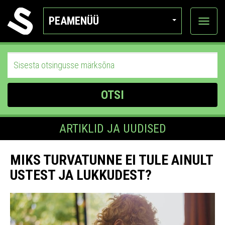
PEAMENÜÜ
Ava
katego
OTSI
ARTIKLID JA UUDISED
MIKS TURVATUNNE EI TULE AINULT
USTEST JA LUKKUDEST?