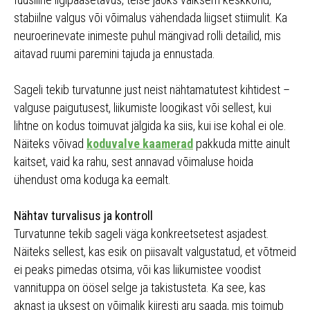
stabiilne valgus või võimalus vähendada liigset stiimulit. Ka
neuroerinevate inimeste puhul mängivad rolli detailid, mis
aitavad ruumi paremini tajuda ja ennustada.
Sageli tekib turvatunne just neist nähtamatutest kihtidest –
valguse paigutusest, liikumiste loogikast või sellest, kui
lihtne on kodus toimuvat jälgida ka siis, kui ise kohal ei ole.
Näiteks võivad
koduvalve kaamerad
pakkuda mitte ainult
kaitset, vaid ka rahu, sest annavad võimaluse hoida
ühendust oma koduga ka eemalt.
Nähtav turvalisus ja kontroll
Turvatunne tekib sageli väga konkreetsetest asjadest.
Näiteks sellest, kas esik on piisavalt valgustatud, et võtmeid
ei peaks pimedas otsima, või kas liikumistee voodist
vannituppa on öösel selge ja takistusteta. Ka see, kas
aknast ja uksest on võimalik kiiresti aru saada, mis toimub