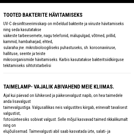
TOOTED BAKTERITE HÄVITAMISEKS
UV-C desinfitseerimiskarp on mõeldud bakterite ja viiruste hävitamiseks
ning seda kasutatakse
väikeste tarbeesemete, nagu telefonid, mälupulgad, võtmed, prillid,
kammid, hambaharjad, ehted,
sularaha jne. mikrobioloogiliseks puhastuseks, sh. koroonaviiruse,
hallituse, seente ja teiste
mikroorganismide hävitamiseks. Karbis kasutatakse bakteritsiidkiirguse
tekitamiseks sihtotstarbelisi
TAIMELAMP- VAJALIK ABIVAHEND MEIE KLIIMAS.
Ajal kui päevad on lühikesed ja päikesevalgust napib, on hea taimedele
anda lisavalgust
taimevalgustiga. Valgusallikas neis valgustites kiirgab, erinevalt tavalisest
valgustist,
fotosünteesiks sobivat valgust. Selle mõjul kasvavad taimed rikkalikumalt
ning on
elujõulisemad. Taimevalgusti abil saab kasvatada ürte, salati- ja