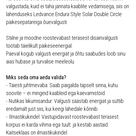
valgustada, kuid ei taha jännata kaablite vedamisega, siis on
lahenduseks Ledvance Endura Style Solar Double Circle
päikesepatareiga õuevalgusti.
Stiilne ja moodne roostevabast terasest disainvalgusti
töötab täielikult päikeseenergial.
Päeval kogub valgusti energiat ja õhtu saabudes loob sinu
aias hubase ja turvalise meeleolu.
Miks seda oma aeda valida?
- Täiesti juhtmevaba: Saab paigalda täpselt sinna, kuhu
soovite – ei mingeid kaableid ega kaevamistöid.
- Nutikas liikumisandur: Valgusti säästab energiat ja süttib
eredamalt just siis, kui keegi lähedale kõnnib.
- Ilmastikukindel: Vastupidavast roostevabast terasest
korpus ei karda vihma ega tuult. ja kestab aastaid.
Kaitseklaas on ilmastikukindel.