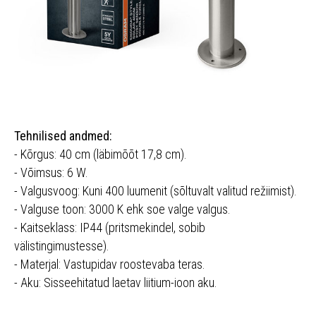
Tehnilised andmed:
- Kõrgus: 40 cm (läbimõõt 17,8 cm).
- Võimsus: 6 W.
- Valgusvoog: Kuni 400 luumenit (sõltuvalt valitud režiimist).
- Valguse toon: 3000 K ehk soe valge valgus.
- Kaitseklass: IP44 (pritsmekindel, sobib
välistingimustesse).
- Materjal: Vastupidav roostevaba teras.
- Aku: Sisseehitatud laetav liitium-ioon aku.