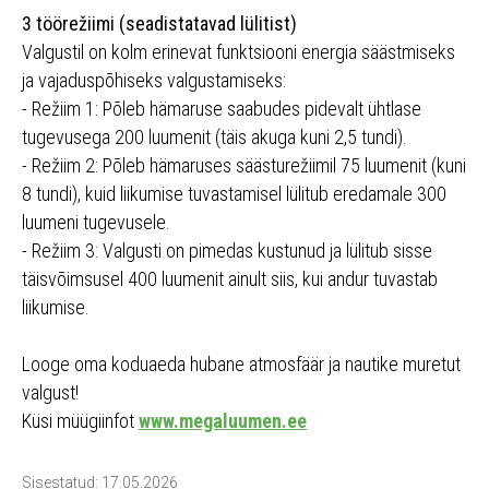
3 töörežiimi (seadistatavad lülitist)
Valgustil on kolm erinevat funktsiooni energia säästmiseks
ja vajaduspõhiseks valgustamiseks:
- Režiim 1: Põleb hämaruse saabudes pidevalt ühtlase
tugevusega 200 luumenit (täis akuga kuni 2,5 tundi).
- Režiim 2: Põleb hämaruses säästurežiimil 75 luumenit (kuni
8 tundi), kuid liikumise tuvastamisel lülitub eredamale 300
luumeni tugevusele.
- Režiim 3: Valgusti on pimedas kustunud ja lülitub sisse
täisvõimsusel 400 luumenit ainult siis, kui andur tuvastab
liikumise.
Looge oma koduaeda hubane atmosfäär ja nautike muretut
valgust!
Küsi müügiinfot
www.megaluumen.ee
Sisestatud: 17.05.2026