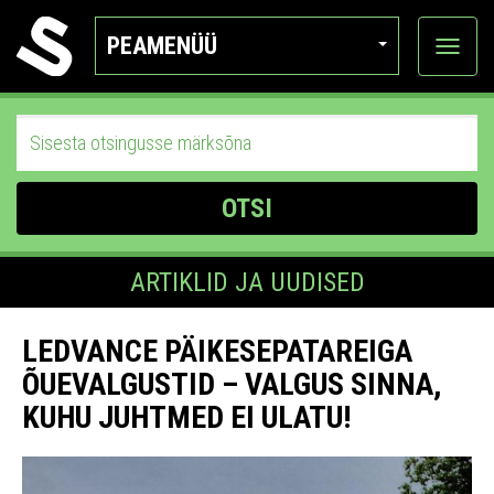
PEAMENÜÜ
Ava
katego
OTSI
ARTIKLID JA UUDISED
LEDVANCE PÄIKESEPATAREIGA
ÕUEVALGUSTID – VALGUS SINNA,
KUHU JUHTMED EI ULATU!