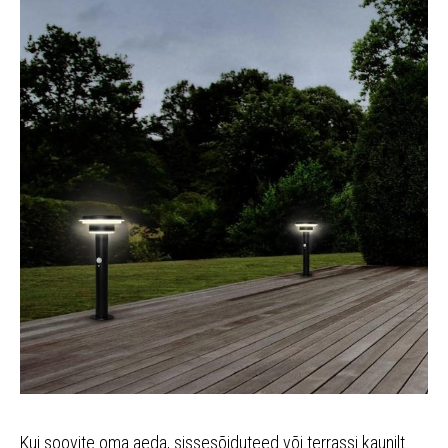
Kui soovite oma aeda, sissesõiduteed või terrassi kaunilt