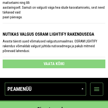
maitsetaimi ning lilli
aastaringselt. Samuti on valgusti väga hea idude kasvatamiseks, sest need
tärkavad vaid
paari päevaga.
NUTIKAS VALGUS OSRAM LIGHTIFY RAKENDUSEGA
Avasta täiesti uued võimalused valgustusmaailmas. OSRAM LIGHTIFY
rakendus võimaldab valgust juhtida nutiseadmega ja pakub mitmeid
põnevaid lahendusi.
VAATA KÕIKI
PEAMENÜÜ
Ava
kategoo