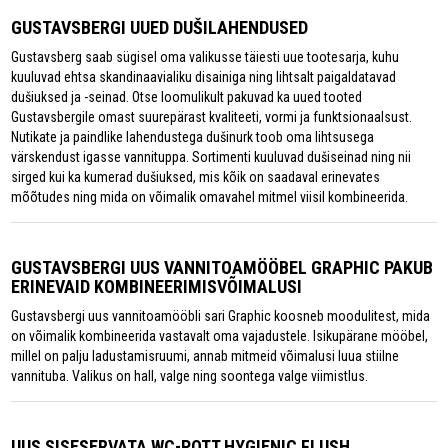
GUSTAVSBERGI UUED DUŠILAHENDUSED
Gustavsberg saab sügisel oma valikusse täiesti uue tootesarja, kuhu
kuuluvad ehtsa skandinaavialiku disainiga ning lihtsalt paigaldatavad
dušiuksed ja -seinad. Otse loomulikult pakuvad ka uued tooted
Gustavsbergile omast suurepärast kvaliteeti, vormi ja funktsionaalsust.
Nutikate ja paindlike lahendustega dušinurk toob oma lihtsusega
värskendust igasse vannituppa. Sortimenti kuuluvad dušiseinad ning nii
sirged kui ka kumerad dušiuksed, mis kõik on saadaval erinevates
mõõtudes ning mida on võimalik omavahel mitmel viisil kombineerida.
GUSTAVSBERGI UUS VANNITOAMÖÖBEL GRAPHIC PAKUB
ERINEVAID KOMBINEERIMISVÕIMALUSI
Gustavsbergi uus vannitoamööbli sari Graphic koosneb moodulitest, mida
on võimalik kombineerida vastavalt oma vajadustele. Isikupärane mööbel,
millel on palju ladustamisruumi, annab mitmeid võimalusi luua stiilne
vannituba. Valikus on hall, valge ning soontega valge viimistlus.
UUS SISESERVATA WC-POTT HYGIENIC FLUSH