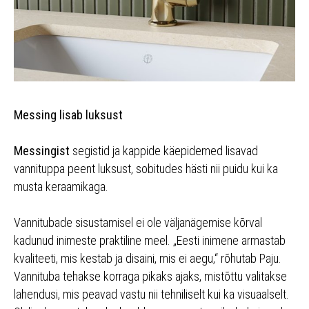
Messing lisab luksust
Messingist
segistid ja kappide käepidemed lisavad
vannituppa peent luksust, sobitudes hästi nii puidu kui ka
musta keraamikaga.
Vannitubade sisustamisel ei ole väljanägemise kõrval
kadunud inimeste praktiline meel. „Eesti inimene armastab
kvaliteeti, mis kestab ja disaini, mis ei aegu,“ rõhutab Paju.
Vannituba tehakse korraga pikaks ajaks, mistõttu valitakse
lahendusi, mis peavad vastu nii tehniliselt kui ka visuaalselt.