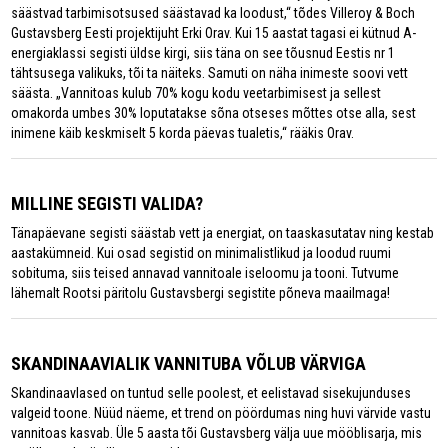
säästvad tarbimisotsused säästavad ka loodust,“ tõdes Villeroy & Boch
Gustavsberg Eesti projektijuht Erki Orav. Kui 15 aastat tagasi ei kütnud A-
energiaklassi segisti üldse kirgi, siis täna on see tõusnud Eestis nr 1
tähtsusega valikuks, tõi ta näiteks. Samuti on näha inimeste soovi vett
säästa. „Vannitoas kulub 70% kogu kodu veetarbimisest ja sellest
omakorda umbes 30% loputatakse sõna otseses mõttes otse alla, sest
inimene käib keskmiselt 5 korda päevas tualetis,“ rääkis Orav.
MILLINE SEGISTI VALIDA?
Tänapäevane segisti säästab vett ja energiat, on taaskasutatav ning kestab
aastakümneid. Kui osad segistid on minimalistlikud ja loodud ruumi
sobituma, siis teised annavad vannitoale iseloomu ja tooni. Tutvume
lähemalt Rootsi päritolu Gustavsbergi segistite põneva maailmaga!
SKANDINAAVIALIK VANNITUBA VÕLUB VÄRVIGA
Skandinaavlased on tuntud selle poolest, et eelistavad sisekujunduses
valgeid toone. Nüüd näeme, et trend on pöördumas ning huvi värvide vastu
vannitoas kasvab. Üle 5 aasta tõi Gustavsberg välja uue mööblisarja, mis