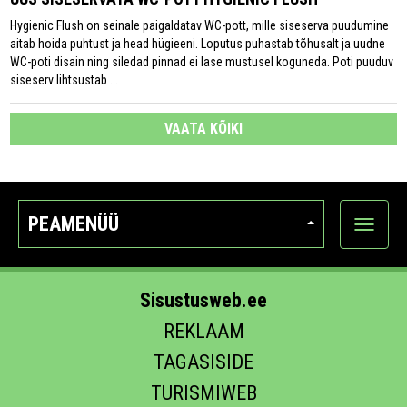
Hygienic Flush on seinale paigaldatav WC-pott, mille siseserva puudumine
aitab hoida puhtust ja head hügieeni. Loputus puhastab tõhusalt ja uudne
WC-poti disain ning siledad pinnad ei lase mustusel koguneda. Poti puuduv
siseserv lihtsustab ...
VAATA KÕIKI
PEAMENÜÜ
Ava
kategoo
Sisustusweb.ee
REKLAAM
TAGASISIDE
TURISMIWEB