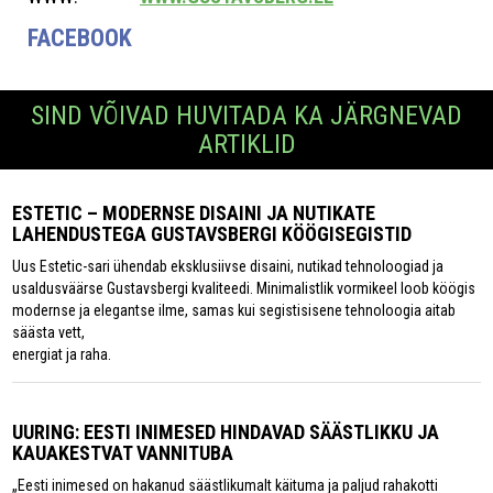
FACEBOOK
SIND VÕIVAD HUVITADA KA JÄRGNEVAD
ARTIKLID
ESTETIC – MODERNSE DISAINI JA NUTIKATE
LAHENDUSTEGA GUSTAVSBERGI KÖÖGISEGISTID
Uus Estetic-sari ühendab eksklusiivse disaini, nutikad tehnoloogiad ja
usaldusväärse Gustavsbergi kvaliteedi. Minimalistlik vormikeel loob köögis
modernse ja elegantse ilme, samas kui segistisisene tehnoloogia aitab
säästa vett,
energiat ja raha.
UURING: EESTI INIMESED HINDAVAD SÄÄSTLIKKU JA
KAUAKESTVAT VANNITUBA
„Eesti inimesed on hakanud säästlikumalt käituma ja paljud rahakotti