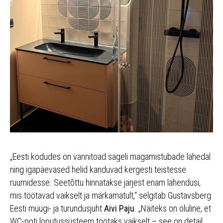
„Eesti kodudes on vannitoad sageli magamistubade lähedal
ning igapäevased helid kanduvad kergesti teistesse
ruumidesse. Seetõttu hinnatakse järjest enam lahendusi,
mis töötavad vaikselt ja märkamatult,“ selgitab Gustavsberg
Eesti müügi- ja turundusjuht
Aivi Paju
. „Näiteks on oluline, et
WC-poti loputussüsteem töötaks vaikselt – see on detail,