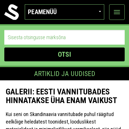
PEAMENÜÜ
Ava
katego
OTSI
ARTIKLID JA UUDISED
GALERII: EESTI VANNITUBADES
HINNATAKSE ÜHA ENAM VAIKUST
Kui seni on Skandinaavia vannitubade puhul räägitud
eelkõige heledatest toonidest, looduslikest