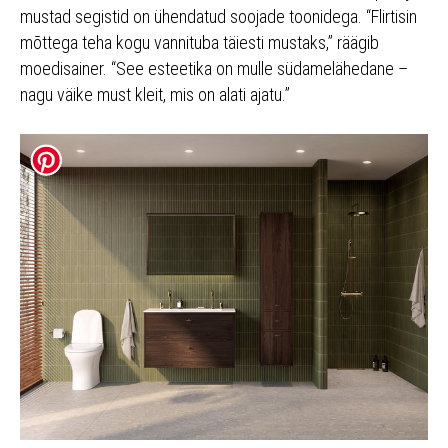
mustad segistid on ühendatud soojade toonidega. “Flirtisin
mõttega teha kogu vannituba täiesti mustaks,” räägib
moedisainer. “See esteetika on mulle südamelähedane –
nagu väike must kleit, mis on alati ajatu.”