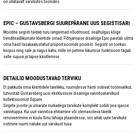
on üllatavalt värvilistes toonides.
EPIC – GUSTAVSBERGI SUUREPÄRANE UUS SEGISTISARI
Moodne segisti täidab turu rangeimad nõudmised, sealhulgas kõige
trenditeadlikumate klientide omad. Põhjamaise disainiga Epic paistab silma
oma hästi tasakaalustatud proportsioonide poolest. Segistil on toekas
korpus ning sale ja nägus kahv, mille nn pehme liikumise funktsioon tagab
selle sujuva ja täpse käsitlemise.
DETAILID MOODUSTAVAD TERVIKU
Et pakkuda oma klientidele täielikku, ruumidesse hästi sobivat tootevalikut,
tutvustab Gustavsberg uusi eksklusiivse disainiga vannitoatarvikuid
kollektsioonist Square.
Sirgete joonte ja ümarate nurkadega tarvikute komplekt sobib pea igasse
vannituppa. Kui uue vannitoa ehitamine või olemasoleva täielik
renoveerimine ei kuulu Sinu lähiaja plaanidesse, siis aitab uute tarvikute
ostmine ruumi natuke uut värskust tuua.