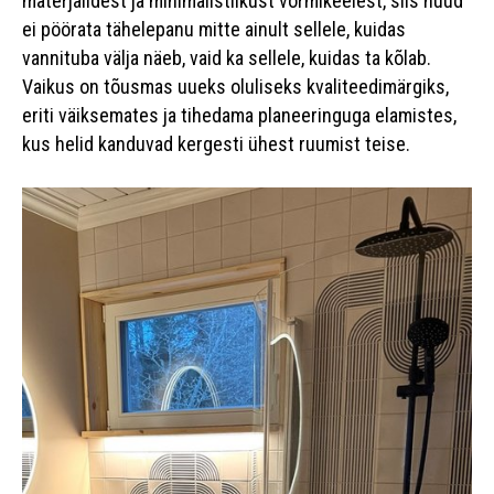
materjalidest ja minimalistlikust vormikeelest, siis nüüd
ei pöörata tähelepanu mitte ainult sellele, kuidas
vannituba välja näeb, vaid ka sellele, kuidas ta kõlab.
Vaikus on tõusmas uueks oluliseks kvaliteedimärgiks,
eriti väiksemates ja tihedama planeeringuga elamistes,
kus helid kanduvad kergesti ühest ruumist teise.