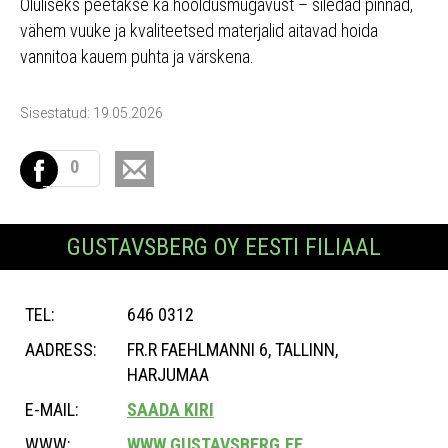
Oluliseks peetakse ka hooldusmugavust – siledad pinnad,
vähem vuuke ja kvaliteetsed materjalid aitavad hoida
vannitoa kauem puhta ja värskena.
Sisestatud: 19.05.2026
0
GUSTAVSBERG OY EESTI FILIAAL
TEL:
646 0312
AADRESS:
FR.R FAEHLMANNI 6, TALLINN,
HARJUMAA
E-MAIL:
SAADA KIRI
WWW:
WWW.GUSTAVSBERG.EE