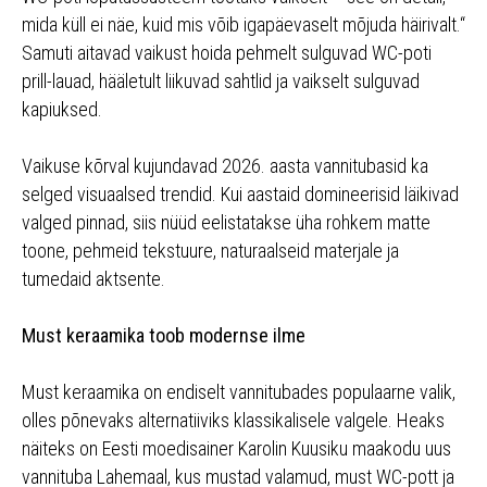
mida küll ei näe, kuid mis võib igapäevaselt mõjuda häirivalt.“
Samuti aitavad vaikust hoida pehmelt sulguvad WC-poti
prill-lauad, hääletult liikuvad sahtlid ja vaikselt sulguvad
kapiuksed.
Vaikuse kõrval kujundavad 2026. aasta vannitubasid ka
selged visuaalsed trendid. Kui aastaid domineerisid läikivad
valged pinnad, siis nüüd eelistatakse üha rohkem matte
toone, pehmeid tekstuure, naturaalseid materjale ja
tumedaid aktsente.
Must keraamika toob modernse ilme
Must keraamika on endiselt vannitubades populaarne valik,
olles põnevaks alternatiiviks klassikalisele valgele. Heaks
näiteks on Eesti moedisainer Karolin Kuusiku maakodu uus
vannituba Lahemaal, kus mustad valamud, must WC-pott ja