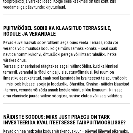
tööprojektid ja värsked ideed. Kõige selle keskmes on üks koht, kus
veedame iga päev tunde: kirjutuslaud.
PUITMÖÖBEL SOBIB KA KLAASITUD TERRASSILE,
RÕDULE JA VERANDALE
Kevad-suvel kasvab soov rohkem aega õues veeta. Terrass, rõdu või
veranda võib muutuda kodu kõige mõnusamaks kohaks – seal saab
nautida hommikukohvi, õhtusööki perega või lihtsalt rahulikku hetke
värskes õhus.
Terrassi planeerimisel räägitakse sageli välimööblist, kuid ka kinnisel
terrassil, verandal ja rõdul on palju sisustusvõimalusi. Kui ruum on
ilmastiku eest kaitstud, saab seal kasutada ka kvaliteetset täispuitmööblit
– mis loob hubase, sooja ja loodusliku õhustiku. Kinnine - näiteks klaasitud
- terrass, veranda või rõdu annab kodule väärtuslikku lisaruumi. Nii saad
oma elamisele juurde väikse söögitoa, suvise elutoa või isegi väliköögi.
NÄIDISTE SOODUS: MIKS JUST PRAEGU ON TARK
INVESTEERIDA KVALITEETSESSE TÄISPUITMÖÖBLISSE?
Kevad on hea hetk teha kodus värskenduskuur – päevad lähevad pikemaks,