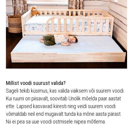
Millist voodi suurust valida?
Sageli tekib küsimus, kas valida väiksem või suurem voodi.
Kui ruumi on piisavalt, soovitab Unolik mõelda paar aastat
ette. Lapsed kasvavad kiiresti ning veidi suurem voodi
võimaldab neil end mugavalt tunda ka mõne aasta pärast.
Nii ei pea sa uue voodi ostmisele niipea mõtlema.