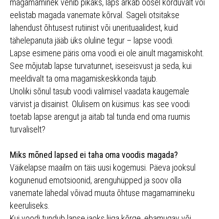
magamaminek venib pikaks, laps ärkab öösel korduvalt või
eelistab magada vanemate kõrval. Sageli otsitakse
lahendust õhtusest rutiinist või unerituaalidest, kuid
tähelepanuta jääb üks oluline tegur – lapse voodi.
Lapse esimene päris oma voodi ei ole ainult magamiskoht.
See mõjutab lapse turvatunnet, iseseisvust ja seda, kui
meeldivalt ta oma magamiskeskkonda tajub.
Unoliki sõnul tasub voodi valimisel vaadata kaugemale
värvist ja disainist. Olulisem on küsimus: kas see voodi
toetab lapse arengut ja aitab tal tunda end oma ruumis
turvaliselt?
Miks mõned lapsed ei taha oma voodis magada?
Väikelapse maailm on täis uusi kogemusi. Päeva jooksul
kogunenud emotsioonid, arenguhüpped ja soov olla
vanemate lähedal võivad muuta õhtuse magamamineku
keeruliseks.
Kui voodi tundub lapse jaoks liiga kõrge, ebamugav või