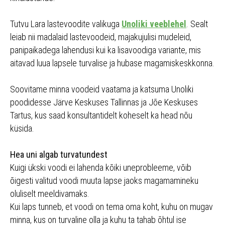
Tutvu Lara lastevoodite valikuga
Unoliki veeblehel
. Sealt
leiab nii madalaid lastevoodeid, majakujulisi mudeleid,
panipaikadega lahendusi kui ka lisavoodiga variante, mis
aitavad luua lapsele turvalise ja hubase magamiskeskkonna.
Soovitame minna voodeid vaatama ja katsuma Unoliki
poodidesse Järve Keskuses Tallinnas ja Jõe Keskuses
Tartus, kus saad konsultantidelt koheselt ka head nõu
küsida.
Hea uni algab turvatundest
Kuigi ükski voodi ei lahenda kõiki uneprobleeme, võib
õigesti valitud voodi muuta lapse jaoks magamamineku
oluliselt meeldivamaks.
Kui laps tunneb, et voodi on tema oma koht, kuhu on mugav
minna, kus on turvaline olla ja kuhu ta tahab õhtul ise