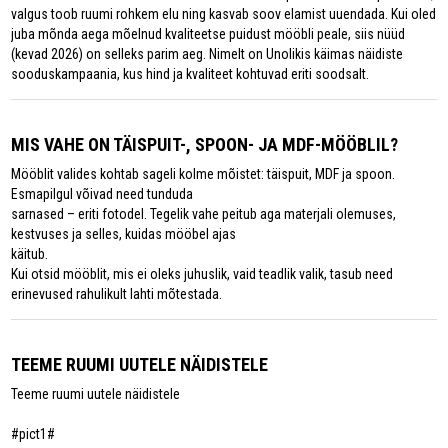
valgus toob ruumi rohkem elu ning kasvab soov elamist uuendada. Kui oled
juba mõnda aega mõelnud kvaliteetse puidust mööbli peale, siis nüüd
(kevad 2026) on selleks parim aeg. Nimelt on Unolikis käimas näidiste
sooduskampaania, kus hind ja kvaliteet kohtuvad eriti soodsalt.
MIS VAHE ON TÄISPUIT-, SPOON- JA MDF-MÖÖBLIL?
Mööblit valides kohtab sageli kolme mõistet: täispuit, MDF ja spoon.
Esmapilgul võivad need tunduda
sarnased – eriti fotodel. Tegelik vahe peitub aga materjali olemuses,
kestvuses ja selles, kuidas mööbel ajas
käitub.
Kui otsid mööblit, mis ei oleks juhuslik, vaid teadlik valik, tasub need
erinevused rahulikult lahti mõtestada.
TEEME RUUMI UUTELE NÄIDISTELE
Teeme ruumi uutele näidistele
#pict1#