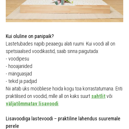
Kui oluline on panipaik?
Lastetubades napib peaaegu alati ruumi. Kui voodi all on
spetsiaalsed voodikastid, saab sinna paigutada:
- voodipesu
- hooajariided
- mänguasjad
- tekid ja padjad
Nii aitab üks mööbliese hoida kogu toa korrastatumana. Eriti
praktilised on voodid, mille all on kaks suurt
sahtlit
või
väljatõmmatav lisavoodi
.
Lisavoodiga lastevoodi – praktiline lahendus suuremale
perele