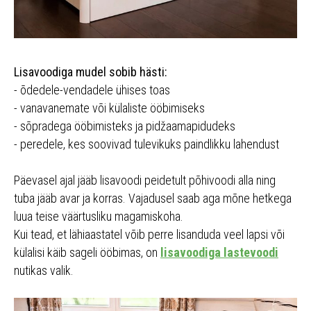
Lisavoodiga mudel sobib hästi:
- õdedele-vendadele ühises toas
- vanavanemate või külaliste ööbimiseks
- sõpradega ööbimisteks ja pidžaamapidudeks
- peredele, kes soovivad tulevikuks paindlikku lahendust
Päevasel ajal jääb lisavoodi peidetult põhivoodi alla ning
tuba jääb avar ja korras. Vajadusel saab aga mõne hetkega
luua teise väärtusliku magamiskoha.
Kui tead, et lähiaastatel võib perre lisanduda veel lapsi või
külalisi käib sageli ööbimas, on
lisavoodiga lastevoodi
nutikas valik.