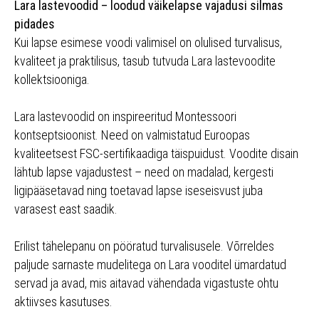
Lara lastevoodid – loodud väikelapse vajadusi silmas
pidades
Kui lapse esimese voodi valimisel on olulised turvalisus,
kvaliteet ja praktilisus, tasub tutvuda Lara lastevoodite
kollektsiooniga.
Lara lastevoodid on inspireeritud Montessoori
kontseptsioonist. Need on valmistatud Euroopas
kvaliteetsest FSC-sertifikaadiga täispuidust. Voodite disain
lähtub lapse vajadustest – need on madalad, kergesti
ligipääsetavad ning toetavad lapse iseseisvust juba
varasest east saadik.
Erilist tähelepanu on pööratud turvalisusele. Võrreldes
paljude sarnaste mudelitega on Lara vooditel ümardatud
servad ja avad, mis aitavad vähendada vigastuste ohtu
aktiivses kasutuses.