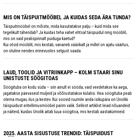
MIS ON TÄISPUITMÖÖBEL JA KUIDAS SEDA ÄRA TUNDA?
Täispuitmööbel on mõiste, mida kasutatakse palju – kuid mida see
tegelikult tähendab? Ja kuidas teha vahet ehtsal täispuidul ning mööblil,
mis on vaid pealispinnalt puiduga kaetud?
Kui otsid mööblit, mis kestab, vananeb väärikalt ja millel on ajatu väärtus,
on oluline nendes erinevustes selgust saada.
LAUD, TOOLID JA VITRIINKAPP – KOLM STAARI SINU
UNISTUSTE SÖÖGITOAS
Söögituba on kodu süda – siin ainult ei sööda, vaid veedetakse ka aega,
jagatakse päevaseid muljeid ja võõrustatakse külalisi. Hea söögituba peab
olema mugav, ilus ja kestev. Kui soovid ruumile anda isikupära on Unoliki
täispuidust eritellimusmööbel parim valik. Sellest artiklist leiad nõuandeid
ja näiteid, kuidas Unolik aitab luua söögitoa, mis kestab aastakümneid.
2025. AASTA SISUSTUSE TRENDID: TÄISPUIDUST