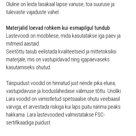
Oluline on leida tasakaal lapse vanuse, toa suuruse ja
tulevaste vajaduste vahel.
Materjalid loevad rohkem kui esmapilgul tundub
Lastevoodi on mööbliese, mida kasutatakse iga päev ja
mitmeid aastaid.
Seetõttu tasub eelistada kvaliteetseid ja mittetoksilisi
materjale, mis on vastupidavad ning igapäevaseks
kasutamiseks ohutud.
Täispuidust voodid on hinnatud just nende pika eluea,
vastupidavuse ja looduslähedase välimuse tõttu. Unoliki
Lara voodid on viimistletud spetsiaalse ohutu veebaasil
värviga, et arvestada riskiga kui laps puitu närima peaks
hakkama. Lara lastevoodeid valmistatakse FSC-
sertifikaadiga puidust.