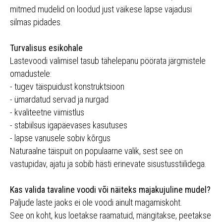
mitmed mudelid on loodud just väikese lapse vajadusi
silmas pidades.
Turvalisus esikohale
Lastevoodi valimisel tasub tähelepanu pöörata järgmistele
omadustele:
- tugev täispuidust konstruktsioon
- ümardatud servad ja nurgad
- kvaliteetne viimistlus
- stabiilsus igapäevases kasutuses
- lapse vanusele sobiv kõrgus
Naturaalne täispuit on populaarne valik, sest see on
vastupidav, ajatu ja sobib hästi erinevate sisustusstiilidega.
Kas valida tavaline voodi või näiteks majakujuline mudel?
Paljude laste jaoks ei ole voodi ainult magamiskoht.
See on koht, kus loetakse raamatuid, mängitakse, peetakse