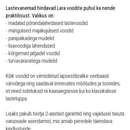
Lastevanemad hindavad Lara voodite puhul ka nende
praktilisust. Valikus on:
- madalad põrandalähedased lastevoodid
- mängulised majakujulised voodid
- panipaikadega mudelid
- lisavoodiga lahendused
- kõrgemad jalgadel voodid
- turvaväravatega mudelid
Kõik voodid on viimistletud lapsesõbralike veebaasil
värvidega ning saadaval erinevates mõõtudes ja toonides,
et need sobituksid nii kaasaegsesse kui ka klassikalisse
lastetuppa.
Lisaks pakub tootja 2-aastast garantiid ning vajadusel tasuta
varuosade asendamist, mis annab peredele täiendava
kindlustunde.