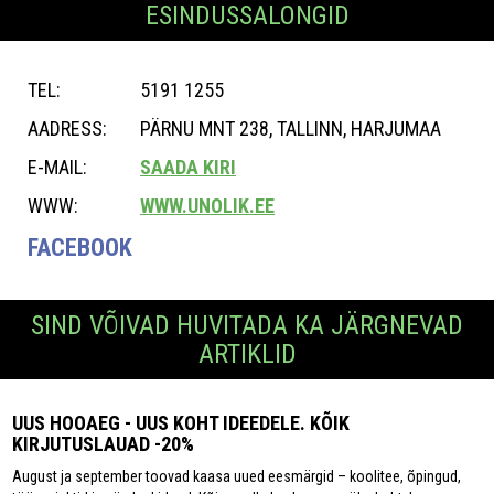
ESINDUSSALONGID
TEL:
5191 1255
AADRESS:
PÄRNU MNT 238, TALLINN, HARJUMAA
E-MAIL:
SAADA KIRI
WWW:
WWW.UNOLIK.EE
FACEBOOK
SIND VÕIVAD HUVITADA KA JÄRGNEVAD
ARTIKLID
UUS HOOAEG - UUS KOHT IDEEDELE. KÕIK
KIRJUTUSLAUAD -20%
August ja september toovad kaasa uued eesmärgid – koolitee, õpingud,