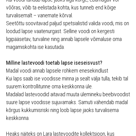
võõras, võib ta eelistada kohta, kus tunneb end kõige
turvalisemalt – vanemate kõrval.
Seetõttu soovitavad paljud spetsialistid valida voodi, mis on
loodud lapse vaatenurgast. Selline voodi on kergesti
ligipääsetav, turvaline ning annab lapsele võimaluse oma
magamiskohta ise kasutada.
Milline lastevoodi toetab lapse iseseisvust?
Madal voodi annab lapsele rohkem enesekindlust
Kui laps saab ise voodisse minna ja sealt välja tulla, tekib tal
suurem kontrollitunne oma keskkonna üle.
Madalad lastevoodid aitavad muuta ülemineku beebivoodist
suure lapse voodisse sujuvamaks. Samuti vähendab madal
kõrgus kukkumisriski ning loob lapse jaoks turvalisema
keskkonna.
Heaks näiteks on Lara lastevoodite kollektsioon, kus