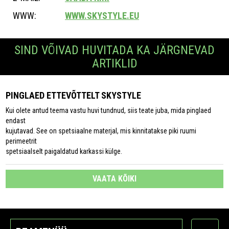
WWW:
WWW.SKYSTYLE.EU
SIND VÕIVAD HUVITADA KA JÄRGNEVAD
ARTIKLID
PINGLAED ETTEVÕTTELT SKYSTYLE
Kui olete antud teema vastu huvi tundnud, siis teate juba, mida pinglaed
endast
kujutavad. See on spetsiaalne materjal, mis kinnitatakse piki ruumi
perimeetrit
spetsiaalselt paigaldatud karkassi külge.
VAATA KÕIKI