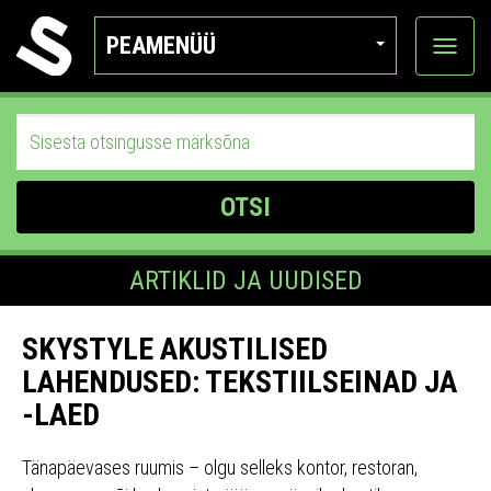
PEAMENÜÜ
Ava
katego
OTSI
ARTIKLID JA UUDISED
SKYSTYLE AKUSTILISED
LAHENDUSED: TEKSTIILSEINAD JA
-LAED
Tänapäevases ruumis – olgu selleks kontor, restoran,