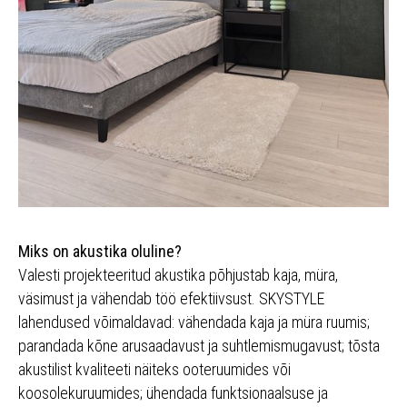
Miks on akustika oluline?
Valesti projekteeritud akustika põhjustab kaja, müra,
väsimust ja vähendab töö efektiivsust. SKYSTYLE
lahendused võimaldavad: vähendada kaja ja müra ruumis;
parandada kõne arusaadavust ja suhtlemismugavust; tõsta
akustilist kvaliteeti näiteks ooteruumides või
koosolekuruumides; ühendada funktsionaalsuse ja