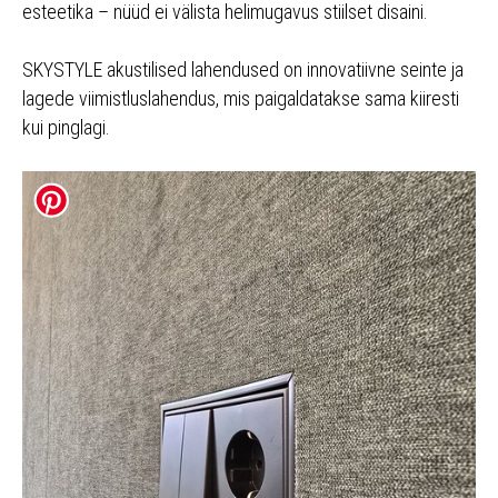
esteetika – nüüd ei välista helimugavus stiilset disaini.
SKYSTYLE akustilised lahendused on innovatiivne seinte ja
lagede viimistluslahendus, mis paigaldatakse sama kiiresti
kui pinglagi.