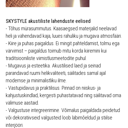
SKYSTYLE akustiliste lahenduste eelised
- Tõhus mürasummutus. Kaasaegsed materjalid neelavad
heli ja vähendavad kaja, luues rahuliku ja mugava atmosfääri.
- Kiire ja puhas paigaldus. Ei mingit pahteldamist, tolmu ega
värvimist – paigaldus toimub mitu korda kiiremini kui
traditsiooniliste viimistlusmeetodite puhul.
- Mugavus ja esteetika. Akustilised laed ja seinad
parandavad ruumi helikvaliteeti, säilitades samal ajal
modernse ja minimalistliku ilme.
- Vastupidavus ja praktilisus. Pinnad on niiskus- ja
kahjustuskindlad, kergesti puhastatavad ning säilitavad oma
välimuse aastaid.
- Valgustuse integreerimine. Võimalus paigaldada peidetud
või dekoratiivseid valgusteid loob läbimõeldud ja stiilse
interjööri.