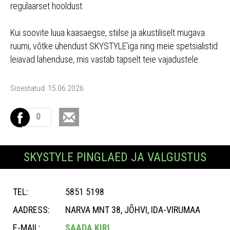
regulaarset hooldust.
Kui soovite luua kaasaegse, stiilse ja akustiliselt mugava
ruumi, võtke ühendust SKYSTYLE'iga ning meie spetsialistid
leiavad lahenduse, mis vastab täpselt teie vajadustele.
Sisestatud: 15.06.2026
0
SKYSTYLE PINGLAED JA VALGUSTUS
TEL:
5851 5198
AADRESS:
NARVA MNT 38, JÕHVI, IDA-VIRUMAA
E-MAIL:
SAADA KIRI