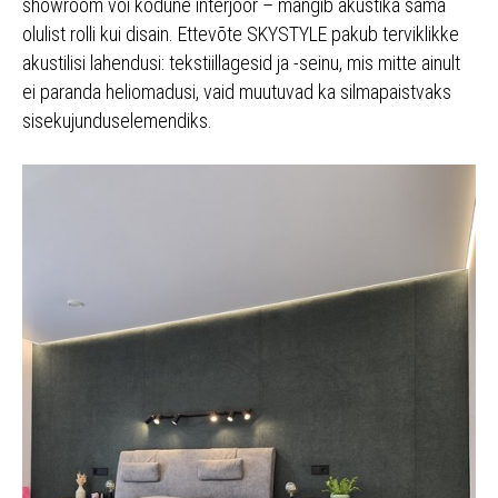
showroom või kodune interjöör – mängib akustika sama
olulist rolli kui disain. Ettevõte SKYSTYLE pakub terviklikke
akustilisi lahendusi: tekstiillagesid ja -seinu, mis mitte ainult
ei paranda heliomadusi, vaid muutuvad ka silmapaistvaks
sisekujunduselemendiks.