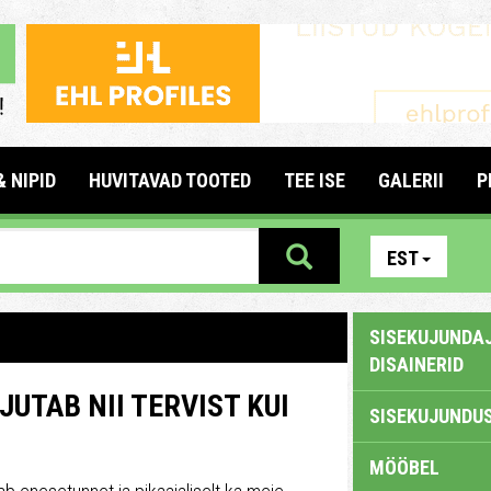
& NIPID
HUVITAVAD TOOTED
TEE ISE
GALERII
P
EST
SISEKUJUNDAJ
DISAINERID
UTAB NII TERVIST KUI
SISEKUJUNDUS
MÖÖBEL