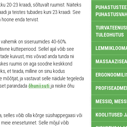
u 20-23 kraadi, sõltuvalt ruumist. Näiteks
PUHASTUSTEE
di ja teistes tubades kuni 23 kraadi. See
PUHASTUSVAH
 hoone enda tervist.
TURVATEENUS
TULEOHUTUS
tav vahemik on siseruumides 40-60%.
LEMMIKLOOM
tiivne kütteperiood. Sellel ajal võib see
tade kuivust, mis võivad anda tunda nii
MASSAAZISEA
iiskes ruumis on aga soodne keskkond
ks, et teada, milline on sinu kodus
ERGONOOMILI
 mõõtjat, ja vastavat selle näidule tegeleda
taset parandada
õhuniisuti
ja niiske õhu
PROFISEADME
MESSID, MESS
KOOLITUSED 
, selles võib olla kõrge süsihappegaasi või
 meie enesetunnet. Selle mõjul võib