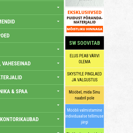
MENDID
POED
SW SOOVITAB
ELUS PEAB VÄRVI
OLEMA
, VAHESEINAD
SKYSTYLE PINGLAED
TERJALID
JA VALGUSTUS
IKA & SPAA
Mööbel, mida Sinu
naabril pole
Mööbli valmistamine
individuaalse tellimuse
 KONTORIKAUBAD
järgi