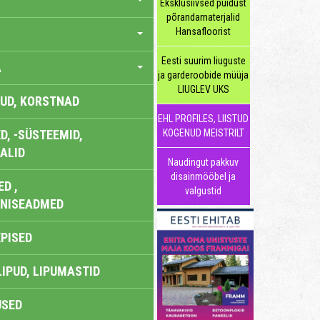
Eksklusiivsed puidust
põrandamaterjalid
Hansafloorist
Eesti suurim liuguste
A
ja garderoobide müüja
LIUGLEV UKS
UD, KORSTNAD
EHL PROFILES, LIISTUD
, -SÜSTEEMID,
KOGENUD MEISTRILT
ALID
Naudingut pakkuv
disainmööbel ja
D ,
valgustid
ONISEADMED
EPISED
LIPUD, LIPUMASTID
USED