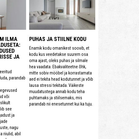
M ILMA
PUHAS JA STIILNE KODU
ADUSETA:
Enamik kodu omanikest soovib, et
NDUSED
kodu kus veedetakse suurem osa
ISSE JA
oma ajast, oleks puhas ja silmale
hea vaadata. Ebakvaliteetne õhk,
eeritud
mitte sobiv mööbel ja korrastamata
duda, parandab
aed ei tekita head kodutunnet ja võib
lausa stressi tekitada. Väikeste
tegevused
muudatustega annab kodu teha
ud või
puhtamaks ja stiilsemaks, mis
likult
parandab nii enesetunnet kui ka tuju.
õib see
gadust ja
sjade
duste, nagu
riiulid, abil