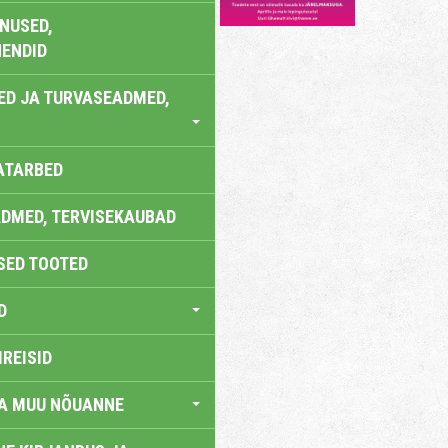
NUSED,
ENDID
ED JA TURVASEADMED,
ATARBED
DMED, TERVISEKAUBAD
SED TOOTED
D
IREISID
JA MUU NÕUANNE