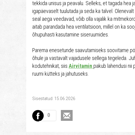
tekkida unisus ja peavalu. Selleks, et tagada hea 
igapäevaselt tuulutada ja seda ka talvel. Olenevalt 
seal aega veedavad, võib olla vajalik ka mitmekor
aitab parandada hea ventilatsioon, millel on ka sooj
õhupuhasti kasutamine siseruumides.
Parema enesetunde saavutamiseks soovitame pöö
õhule ja vastavalt vajadusele sellega tegeleda. J
kodutehnikat, siis
Airvitamin
pakub lahendusi nii
ruumi kütteks ja jahutuseks.
Sisestatud: 15.06.2026
0