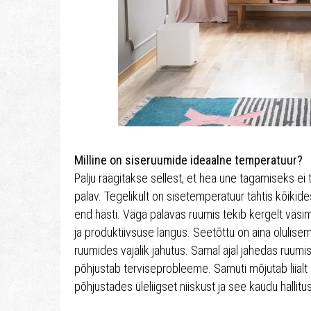
Milline on siseruumide ideaalne temperatuur?
Palju räägitakse sellest, et hea une tagamiseks ei to
palav. Tegelikult on sisetemperatuur tähtis kõiki
end hästi. Väga palavas ruumis tekib kergelt väs
ja produktiivsuse langus. Seetõttu on aina olulise
ruumides vajalik jahutus. Samal ajal jahedas ruumis 
põhjustab terviseprobleeme. Samuti mõjutab liial
põhjustades üleliigset niiskust ja see kaudu hallitu