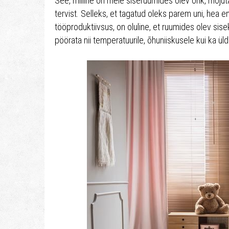
See, milline on meie siseruumides olev õhk, mõjuta
tervist. Selleks, et tagatud oleks parem uni, hea
tööproduktiivsus, on oluline, et ruumides olev sise
pöörata nii temperatuurile, õhuniiskusele kui ka üld