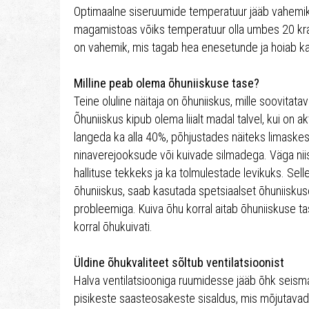
Optimaalne siseruumide temperatuur jääb vahemikk
magamistoas võiks temperatuur olla umbes 20 kraa
on vahemik, mis tagab hea enesetunde ja hoiab ka
Milline peab olema õhuniiskuse tase?
Teine oluline näitaja on õhuniiskus, mille soovita
Õhuniiskus kipub olema liialt madal talvel, kui on ak
langeda ka alla 40%, põhjustades näiteks limaskes
ninaverejooksude või kuivade silmadega. Väga n
hallituse tekkeks ja ka tolmulestade levikuks. Selle
õhuniiskus, saab kasutada spetsiaalset õhuniiskuse
probleemiga. Kuiva õhu korral aitab õhuniiskuse 
korral õhukuivati.
Üldine õhukvaliteet sõltub ventilatsioonist
Halva ventilatsiooniga ruumidesse jääb õhk seisma
pisikeste saasteosakeste sisaldus, mis mõjutavad