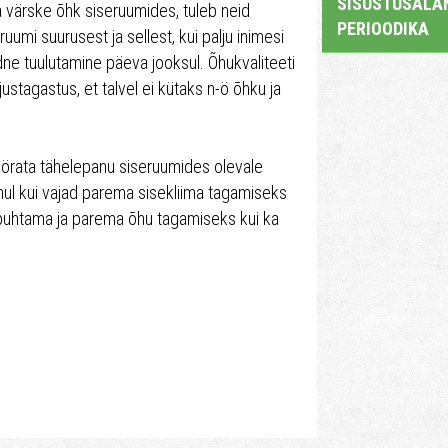
SISUSTUSALAN
ja värske õhk siseruumides, tuleb neid
PERIOODIKA
ruumi suurusest ja sellest, kui palju inimesi
dne tuulutamine päeva jooksul. Õhukvaliteeti
ustagastus, et talvel ei kütaks n-ö õhku ja
rata tähelepanu siseruumides olevale
uhul kui vajad parema sisekliima tagamiseks
 puhtama ja parema õhu tagamiseks kui ka