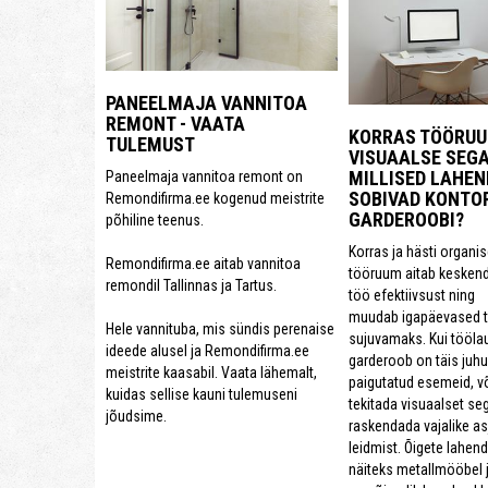
PANEELMAJA VANNITOA
REMONT - VAATA
KORRAS TÖÖRUU
TULEMUST
VISUAALSE SEG
MILLISED LAHE
Paneelmaja vannitoa remont on
SOBIVAD KONTOR
Remondifirma.ee kogenud meistrite
GARDEROOBI?
põhiline teenus.
Korras ja hästi organis
Remondifirma.ee aitab vannitoa
tööruum aitab kesken
remondil Tallinnas ja Tartus.
töö efektiivsust ning
muudab igapäevased 
Hele vannituba, mis sündis perenaise
sujuvamaks. Kui tööla
ideede alusel ja Remondifirma.ee
garderoob on täis juhus
meistrite kaasabil. Vaata lähemalt,
paigutatud esemeid, v
kuidas sellise kauni tulemuseni
tekitada visuaalset se
jõudsime.
raskendada vajalike a
leidmist. Õigete lahen
näiteks metallmööbel ja 