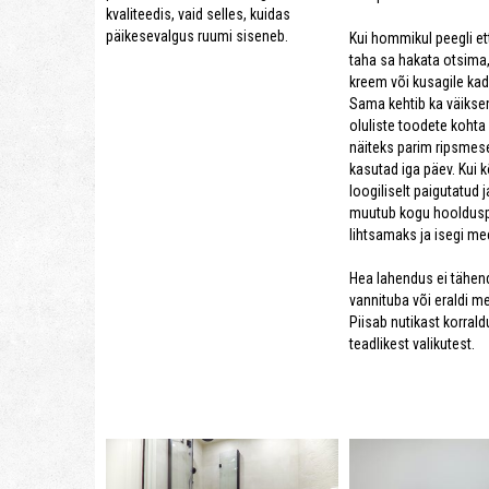
kvaliteedis, vaid selles, kuidas
päikesevalgus ruumi siseneb.
Kui hommikul peegli ett
taha sa hakata otsima
kreem või kusagile kad
Sama kehtib ka väikse
oluliste toodete kohta
näiteks parim ripsmes
kasutad iga päev. Kui k
loogiliselt paigutatud 
muutub kogu hooldus
lihtsamaks ja isegi m
Hea lahendus ei tähen
vannituba või eraldi me
Piisab nutikast korrald
teadlikest valikutest.