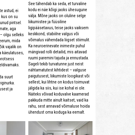
See tähendab ka seda, et turvaline
kodu ei näe kõigi jaoks ühesugune
e astud, ei
välja. Mõne jaoks on oluline selge
, kus on su
liikumistee ja füüsiline
unud pintsel.
ligipääsetavus, teise jaoks vaiksem
mate, aga
keskkond, stabiilne valgus või
 – olgu selleks
võimalus vähendada liigset stiimulit.
eerum, mida
Ka neuroerinevate inimeste puhul
õik vajalik on
mängivad rolli detailid, mis aitavad
ja käeulatuses,
ruumi paremini tajuda ja ennustada.
protsess
Sageli tekib turvatunne just neist
eeldivamaks.
nähtamatutest kihtidest – valguse
paigutusest, liikumiste loogikast või
da suurt
sellest, kui lihtne on kodus toimuvat
iginurka.
jälgida ka siis, kui ise kohal ei ole.
usest ja
Näiteks võivad koduvalve kaamerad
pakkuda mitte ainult kaitset, vaid ka
rahu, sest annavad võimaluse hoida
ühendust oma koduga ka eemalt.