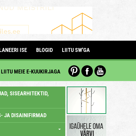
LANEERI ISE
BLOGID
LIITU SW'GA
LIITU MEIE E-KUUKIRJAGA
AD, SISEARHITEKTID,
- JA DISAINIFIRMAD