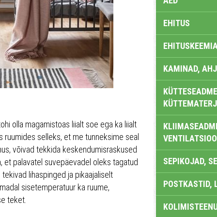
AED
EHITUS
EHITUSKEEMI
KAMINAD, AHJ
KÜTTESEADMED
KÜTTEMATERJ
hi olla magamistoas liialt soe ega ka liialt
KLIIMASEADME
des ruumides selleks, et me tunneksime seal
VENTILATSIO
imus, võivad tekkida keskendumisraskused
SEPIKOJAD, S
m, et palavatel suvepäevadel oleks tagatud
tekivad lihaspinged ja pikaajaliselt
POSTKASTID, 
t madal sisetemperatuur ka ruume,
se teket.
KOLIMISTEEN