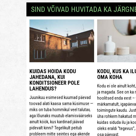
SIND VÕIVAD HUVITADA KA JÄRGN
KUIDAS HOIDA KODU
KODU, KUS KA IL
JAHEDANA, KUI
OMA KOHA
KONDITSIONEER POLE
Kodu ei ole ainult koht
LAHENDUS?
ja magada. See on ka 
Juunikuu esimesed kuumad päevad
hoolitsed enda eest – 
toovad alati kaasa sama küsimuse —
märkamatult, igapäeva
miks on tuba hommikul veel talutav,
toimingute kaudu. Just
aga lõunaks muutub elamisväärseks
üha rohkem hakatud mõ
ainult köök, kus kardinad jäävad
kuidas siduda ilu ja kod
pidevalt kinni? Tegelikult peitub
oleks eraldi “tegevus”,
probleem mitte seintes ega akende
osa päevast.