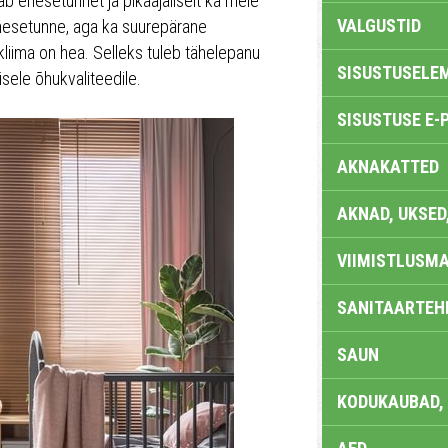
b enesetunnet ja pikaajaliselt ka meie
VALGUSTID
 enesetunne, aga ka suurepärane
kliima on hea. Selleks tuleb tähelepanu
SISUSTUSELE
isele õhukvaliteedile.
SISUSTUSE E-
AKNAKATTED
AKNAD, UKSED
VIIMISTLUSMA
SANITAARTEHN
SAUN
KODUKAUBAD,