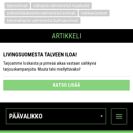
leposohvat
nahasta valmistetut nojatuolit
erikoistilauksesta valmistetut sohvat
nahkavuoteet
tekonahasta valmistetut kulmasohvat
ARTIKKELI
LIVINGSUOMESTA TALVEEN ILOA!
Tarjoamme loskaista ja pimeää aikaa vastaan säihkyviä
tarjouskampanjoita. Muuta talvi miellyttäväksi!
KATSO LISÄÄ
PÄÄVALIKKO
Näytä
kategori