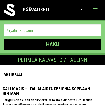
PÄÄVALIKKO
Näytä
kategor
HAKU
PEHMEÄ KALVASTO / TALLINN
ARTIKKELI
CALLIGARIS – ITALIALAISTA DESIGNIA SOPIVAAN
HINTAAN
Calligaris on italialainen huonekaluvalmistaja vuodesta 1923 lähtien.
Tuotannon pääpaino on ruokailuryhmien valmistuksessa, mutta