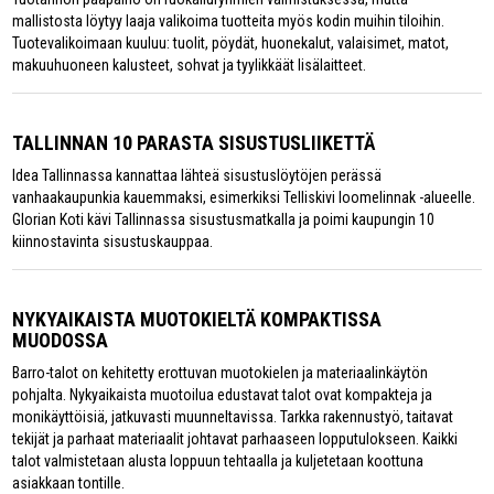
mallistosta löytyy laaja valikoima tuotteita myös kodin muihin tiloihin.
Tuotevalikoimaan kuuluu: tuolit, pöydät, huonekalut, valaisimet, matot,
makuuhuoneen kalusteet, sohvat ja tyylikkäät lisälaitteet.
TALLINNAN 10 PARASTA SISUSTUSLIIKETTÄ
Idea Tallinnassa kannattaa lähteä sisustuslöytöjen perässä
vanhaakaupunkia kauemmaksi, esimerkiksi Telliskivi loomelinnak -alueelle.
Glorian Koti kävi Tallinnassa sisustusmatkalla ja poimi kaupungin 10
kiinnostavinta sisustuskauppaa.
NYKYAIKAISTA MUOTOKIELTÄ KOMPAKTISSA
MUODOSSA
Barro-talot on kehitetty erottuvan muotokielen ja materiaalinkäytön
pohjalta. Nykyaikaista muotoilua edustavat talot ovat kompakteja ja
monikäyttöisiä, jatkuvasti muunneltavissa. Tarkka rakennustyö, taitavat
tekijät ja parhaat materiaalit johtavat parhaaseen lopputulokseen. Kaikki
talot valmistetaan alusta loppuun tehtaalla ja kuljetetaan koottuna
asiakkaan tontille.