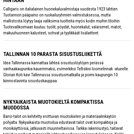
HINTAAN
Calligaris on italialainen huonekaluvalmistaja vuodesta 1923 lähtien.
Tuotannon pääpaino on ruokailuryhmien valmistuksessa, mutta
mallistosta löytyy laaja valikoima tuotteita myös kodin muihin tiloihin.
Tuotevalikoimaan kuuluu: tuolit, pöydät, huonekalut, valaisimet, matot,
makuuhuoneen kalusteet, sohvat ja tyylikkäät lisälaitteet.
TALLINNAN 10 PARASTA SISUSTUSLIIKETTÄ
Idea Tallinnassa kannattaa lähteä sisustuslöytöjen perässä
vanhaakaupunkia kauemmaksi, esimerkiksi Telliskivi loomelinnak -alueelle.
Glorian Koti kävi Tallinnassa sisustusmatkalla ja poimi kaupungin 10
kiinnostavinta sisustuskauppaa.
NYKYAIKAISTA MUOTOKIELTÄ KOMPAKTISSA
MUODOSSA
Barro-talot on kehitetty erottuvan muotokielen ja materiaalinkäytön
pohjalta. Nykyaikaista muotoilua edustavat talot ovat kompakteja ja
monikäyttöisiä, jatkuvasti muunneltavissa. Tarkka rakennustyö, taitavat