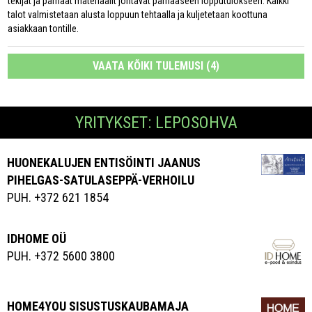
tekijät ja parhaat materiaalit johtavat parhaaseen lopputulokseen. Kaikki
talot valmistetaan alusta loppuun tehtaalla ja kuljetetaan koottuna
asiakkaan tontille.
VAATA KÕIKI TULEMUSI (4)
YRITYKSET: LEPOSOHVA
HUONEKALUJEN ENTISÖINTI JAANUS
PIHELGAS-SATULASEPPÄ-VERHOILU
PUH. +372 621 1854
IDHOME OÜ
PUH. +372 5600 3800
HOME4YOU SISUSTUSKAUBAMAJA