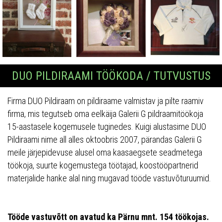
DUO PILDIRAAMI TÖÖKODA / TUTVUSTUS
Firma DUO Pildiraam on pildiraame valmistav ja pilte raamiv
firma, mis tegutseb oma eelkäija Galerii G pildraamitöökoja
15-aastasele kogemusele tuginedes. Kuigi alustasime DUO
Pildiraami nime all alles oktoobris 2007, pärandas Galerii G
meile järjepidevuse alusel oma kaasaegsete seadmetega
töökoja, suurte kogemustega töötajad, koostööpartnerid
materjalide hanke alal ning mugavad tööde vastuvõturuumid.
Tööde vastuvõtt on avatud ka Pärnu mnt. 154 töökojas.