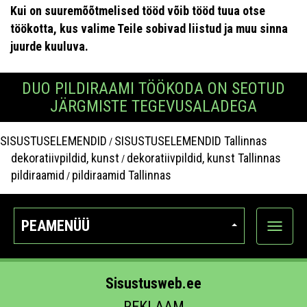
Kui on suuremõõtmelised tööd võib tööd tuua otse
töökotta, kus valime Teile sobivad liistud ja muu sinna
juurde kuuluva.
DUO PILDIRAAMI TÖÖKODA ON SEOTUD
JÄRGMISTE TEGEVUSALADEGA
SISUSTUSELEMENDID
SISUSTUSELEMENDID Tallinnas
/
dekoratiivpildid, kunst
dekoratiivpildid, kunst Tallinnas
/
pildiraamid
pildiraamid Tallinnas
/
PEAMENÜÜ
Ava
kategoo
Sisustusweb.ee
REKLAAM