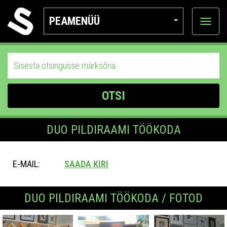
PEAMENÜÜ
Ava
katego
OTSI
DUO PILDIRAAMI TÖÖKODA
E-MAIL:
SAADA KIRI
DUO PILDIRAAMI TÖÖKODA / FOTOD