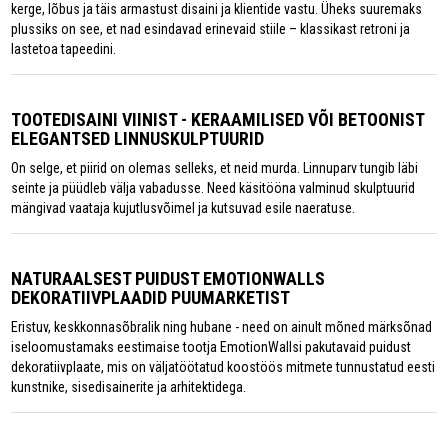
kerge, lõbus ja täis armastust disaini ja klientide vastu. Üheks suuremaks
plussiks on see, et nad esindavad erinevaid stiile – klassikast retroni ja
lastetoa tapeedini.
TOOTEDISAINI VIINIST - KERAAMILISED VÕI BETOONIST
ELEGANTSED LINNUSKULPTUURID
On selge, et piirid on olemas selleks, et neid murda. Linnuparv tungib läbi
seinte ja püüdleb välja vabadusse. Need käsitööna valminud skulptuurid
mängivad vaataja kujutlusvõimel ja kutsuvad esile naeratuse.
NATURAALSEST PUIDUST EMOTIONWALLS
DEKORATIIVPLAADID PUUMARKETIST
Eristuv, keskkonnasõbralik ning hubane - need on ainult mõned märksõnad
iseloomustamaks eestimaise tootja EmotionWallsi pakutavaid puidust
dekoratiivplaate, mis on väljatöötatud koostöös mitmete tunnustatud eesti
kunstnike, sisedisainerite ja arhitektidega.