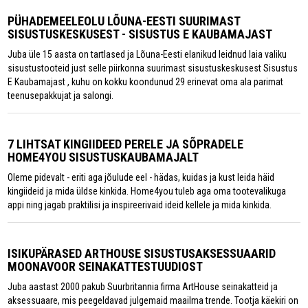
PÜHADEMEELEOLU LÕUNA-EESTI SUURIMAST
SISUSTUSKESKUSEST - SISUSTUS E KAUBAMAJAST
Juba üle 15 aasta on tartlased ja Lõuna-Eesti elanikud leidnud laia valiku
sisustustooteid just selle piirkonna suurimast sisustuskeskusest Sisustus
E Kaubamajast , kuhu on kokku koondunud 29 erinevat oma ala parimat
teenusepakkujat ja salongi.
7 LIHTSAT KINGIIDEED PERELE JA SÕPRADELE
HOME4YOU SISUSTUSKAUBAMAJALT
Oleme pidevalt - eriti aga jõulude eel - hädas, kuidas ja kust leida häid
kingiideid ja mida üldse kinkida. Home4you tuleb aga oma tootevalikuga
appi ning jagab praktilisi ja inspireerivaid ideid kellele ja mida kinkida.
ISIKUPÄRASED ARTHOUSE SISUSTUSAKSESSUAARID
MOONAVOOR SEINAKATTESTUUDIOST
Juba aastast 2000 pakub Suurbritannia firma ArtHouse seinakatteid ja
aksessuaare, mis peegeldavad julgemaid maailma trende. Tootja käekiri on