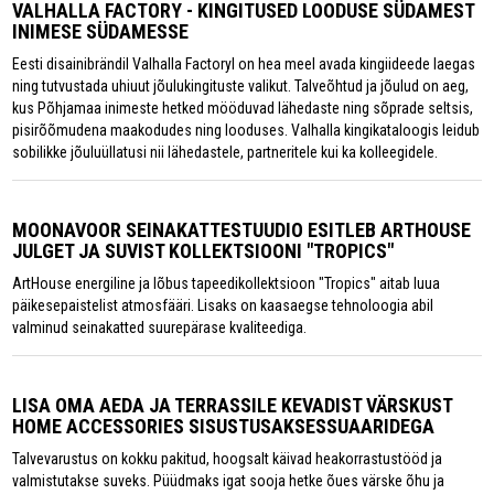
VALHALLA FACTORY - KINGITUSED LOODUSE SÜDAMEST
INIMESE SÜDAMESSE
Eesti disainibrändil Valhalla Factoryl on hea meel avada kingiideede laegas
ning tutvustada uhiuut jõulukingituste valikut. Talveõhtud ja jõulud on aeg,
kus Põhjamaa inimeste hetked mööduvad lähedaste ning sõprade seltsis,
pisirõõmudena maakodudes ning looduses. Valhalla kingikataloogis leidub
sobilikke jõuluüllatusi nii lähedastele, partneritele kui ka kolleegidele.
MOONAVOOR SEINAKATTESTUUDIO ESITLEB ARTHOUSE
JULGET JA SUVIST KOLLEKTSIOONI "TROPICS"
ArtHouse energiline ja lõbus tapeedikollektsioon "Tropics" aitab luua
päikesepaistelist atmosfääri. Lisaks on kaasaegse tehnoloogia abil
valminud seinakatted suurepärase kvaliteediga.
LISA OMA AEDA JA TERRASSILE KEVADIST VÄRSKUST
HOME ACCESSORIES SISUSTUSAKSESSUAARIDEGA
Talvevarustus on kokku pakitud, hoogsalt käivad heakorrastustööd ja
valmistutakse suveks. Püüdmaks igat sooja hetke õues värske õhu ja