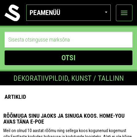
PEAMENÜÜ
Ava
katego
OTSI
DEKORATIIVPILDID, KUNST / TALLINN
ARTIKLID
RÕÕMUGA SINU JAOKS JA SINUGA KOOS. HOME-YOU
AVAS TÄNA E-POE
Meil on olnud 10 aastat rõõmu ning sellega koos kogunenud kogemust
olla Eestlaste kodudes hubasuse ja kodutunde loojateks. Alati ei ole kõige