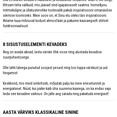
lihtsam teha valikuid, mis jäävad sind igapäevaselt saatma. home&you
mitmekülgne ja üllatusterohke tootevalik pakub inspiratsiooni omanäolise
olemise loomiseks. Meie soov on, et Sinu elu oleks täis inspiratsiooni.
Aitame luua mõnusat kodust atmosfääri ja pakume kaasaegselt stiilset
funktsionaalsust.
8 SISUSTUSELEMENTI KEVADEKS
Aeg on avada aknad, lasta värske õhk sisse ning alustada kevadise
suurpuhastusega.
Ütle lahti talvega punutud soojast pesast ning too tuppa värskust ja uut
hingamist.
Keskkond, mis meid ümbritseb, mõjutab palju ka meie enesetunnet ja
energiataset. Nüüd, kui päike käib üha suurema kaarega, on ka endas vaja
leida see kevadine värksus. On jälle aeg särada ning pakatuda energiast!
AASTA VÄRVIKS KLASSIKALINE SININE