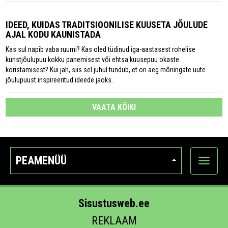
IDEED, KUIDAS TRADITSIOONILISE KUUSETA JÕULUDE
AJAL KODU KAUNISTADA
Kas sul napib vaba ruumi? Kas oled tüdinud iga-aastasest rohelise
kunstjõulupuu kokku panemisest või ehtsa kuusepuu okaste
koristamisest? Kui jah, siis sel juhul tundub, et on aeg mõningate uute
jõulupuust inspireeritud ideede jaoks.
VAATA KÕIKI
PEAMENÜÜ
Ava
kategoo
Sisustusweb.ee
REKLAAM