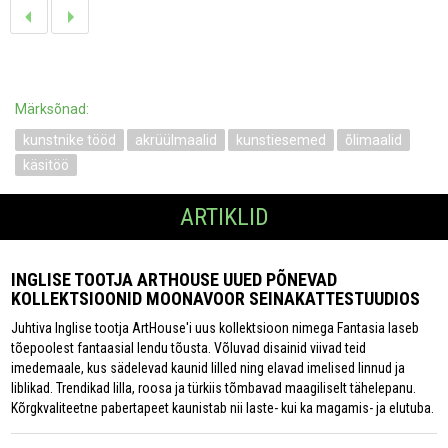
Märksõnad:
kunstnike tööd
akrüülmaalid
kunstiesemed
õlimaalid
käsitöö
ARTIKLID
INGLISE TOOTJA ARTHOUSE UUED PÕNEVAD
KOLLEKTSIOONID MOONAVOOR SEINAKATTESTUUDIOS
Juhtiva Inglise tootja ArtHouse'i uus kollektsioon nimega Fantasia laseb
tõepoolest fantaasial lendu tõusta. Võluvad disainid viivad teid
imedemaale, kus sädelevad kaunid lilled ning elavad imelised linnud ja
liblikad. Trendikad lilla, roosa ja türkiis tõmbavad maagiliselt tähelepanu.
Kõrgkvaliteetne pabertapeet kaunistab nii laste- kui ka magamis- ja elutuba.