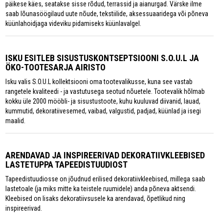
päikese käes, seatakse sisse rõdud, terrassid ja aianurgad. Värske ilme
saab lõunasöögilaud uute nõude, tekstiilide, aksessuaaridega või põneva
küünlahoidjaga videviku pidamiseks küünlavalgel.
ISKU ESITLEB SISUSTUSKONTSEPTSIOONI S.O.U.L JA
ÖKO-TOOTESARJA AIRISTO
Isku valis S.O.U.L kollektsiooni oma tootevalikusse, kuna see vastab
rangetele kvaliteedi - ja vastutusega seotud nõuetele. Tootevalik hõlmab
kokku üle 2000 mööbli- ja sisustustoote, kuhu kuuluvad diivanid, lauad,
kummutid, dekoratiivesemed, vaibad, valgustid, padjad, küünlad ja isegi
maalid.
ARENDAVAD JA INSPIREERIVAD DEKORATIIVKLEEBISED
LASTETUPPA TAPEEDISTUUDIOST
Tapeedistuudiosse on jõudnud erilised dekoratiivkleebised, millega saab
lastetoale (ja miks mitte ka teistele ruumidele) anda põneva aktsendi.
Kleebised on lisaks dekoratiivsusele ka arendavad, õpetlikud ning
inspireerivad.