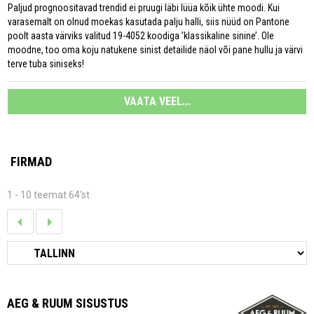
Paljud prognoositavad trendid ei pruugi läbi lüüa kõik ühte moodi. Kui
varasemalt on olnud moekas kasutada palju halli, siis nüüd on Pantone
poolt aasta värviks valitud 19-4052 koodiga ’klassikaline sinine’. Ole
moodne, too oma koju natukene sinist detailide näol või pane hullu ja värvi
terve tuba siniseks!
VAATA VEEL...
FIRMAD
1 - 10 teemat 64'st
AEG & RUUM SISUSTUS